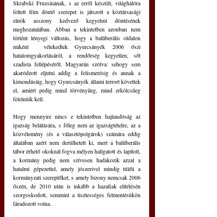
Skrabski Fruzsinának, s az erről készült, világhálóra 
feltett film döntő szerepet is játszott a köztársasági 
elnök asszony kedvező kegyelmi döntésének 
meghozatalában. Abban a tekintetben azonban nem 
történt lényegi változás, hogy a balliberális oldalon 
miként  vélekedtek Gyurcsányék 2006 őszi 
hatalomgyakorlásáról, a rendőrség kegyetlen, sőt 
szadista fellépéséről. Magyarán szólva: sehogy sem 
akaródzott eljutni addig a felismerésig és annak a 
kimondásáig, hogy Gyurcsányék állami terrort követtek 
el, amiért pedig mind törvényileg, mind erkölcsileg 
felelniük kell.
Hogy mennyire nincs e tekintetben hajlandóság az 
igazság belátására, s főleg nem az igazságtételre, az a 
közvélemény (és a választópolgárok) számára eddig 
általában azért nem derülhetett ki, mert a balliberális 
tábor érhető okoknál fogva mélyen hallgatott és lapított, 
a kormány pedig nem szívesen hadakozik azzal a 
hatalmi gépezettel, amely jószerivel mindig túléli a 
kormányzati szereplőket, s amely bizony nemcsak 2006 
őszén, de 2010 után is inkább a hazafiak elítélésén 
szorgoskodott, semmint a tisztességes felmentésükön 
fáradozott volna.