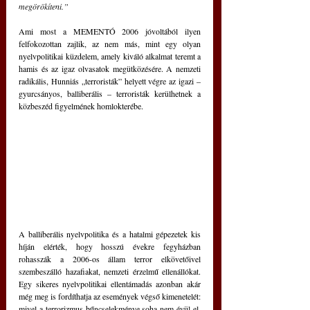
megörökíteni.” 
Ami most a MEMENTÓ 2006 jóvoltából ilyen 
felfokozottan zajlik, az nem más, mint egy olyan 
nyelvpolitikai küzdelem, amely kiváló alkalmat teremt a 
hamis és az igaz olvasatok megütközésére. A nemzeti 
radikális, Hunniás „terroristák” helyett végre az igazi – 
gyurcsányos, balliberális – terroristák kerülhetnek a 
közbeszéd figyelmének homlokterébe. 
A balliberális nyelvpolitika és a hatalmi gépezetek kis 
híján elérték, hogy hosszú évekre fegyházban 
rohasszák a 2006-os állam terror elkövetőivel 
szembeszálló hazafiakat, nemzeti érzelmű ellenállókat. 
Egy sikeres nyelvpolitikai ellentámadás azonban akár 
még meg is fordíthatja az események végső kimenetelét: 
mivel a terrorizmus bűncselekménye soha nem évül el, 