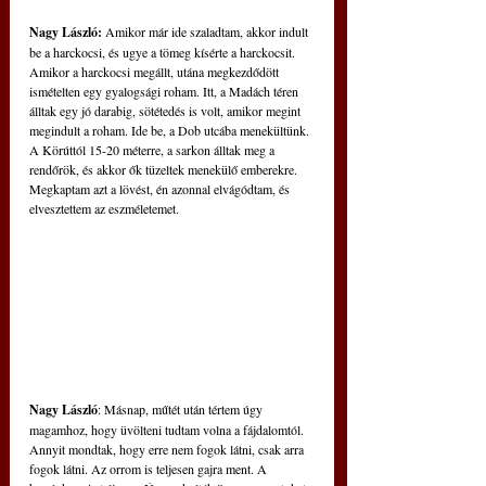
Nagy László: 
Amikor már ide szaladtam, akkor indult 
be a harckocsi, és ugye a tömeg kísérte a harckocsit. 
Amikor a harckocsi megállt, utána megkezdődött 
ismételten egy gyalogsági roham. Itt, a Madách téren 
álltak egy jó darabig, sötétedés is volt, amikor megint 
megindult a roham. Ide be, a Dob utcába menekültünk. 
A Körúttól 15-20 méterre, a sarkon álltak meg a 
rendőrök, és akkor ők tüzeltek menekülő emberekre. 
Megkaptam azt a lövést, én azonnal elvágódtam, és 
elvesztettem az eszméletemet. 
Nagy László
: Másnap, műtét után tértem úgy 
magamhoz, hogy üvölteni tudtam volna a fájdalomtól. 
Annyit mondtak, hogy erre nem fogok látni, csak arra 
fogok látni. Az orrom is teljesen gajra ment. A 