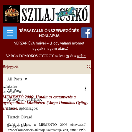
TÁRSADALMI ÖNSZERVEZŐDÉS
HONLAPJA
VERZÁR ÉVA művei – „Hogy valami nyomot
hagyjak magam után..."
VARGA DOMOKOS GYÖRGY művei
itt
és a
wikin
Bejegyzés
All Posts
szilajcsiko
All Posts
2024. jan. 20.
MEMENTÓ 2006: Hatalmas csatanyerés a
KIEMELT CIKKEK
nyelvpolitikai küzdőtéren (Varga Domokos György
Hírek, újdonságok
elemzése)
Tisztelt Olvasó!
Szilágyi Ákos, a MEMENTÓ 2006 elnevezésű 
Magyar Idő
szoborkompozíció alkotója szemtanúja volt, amint 1956 