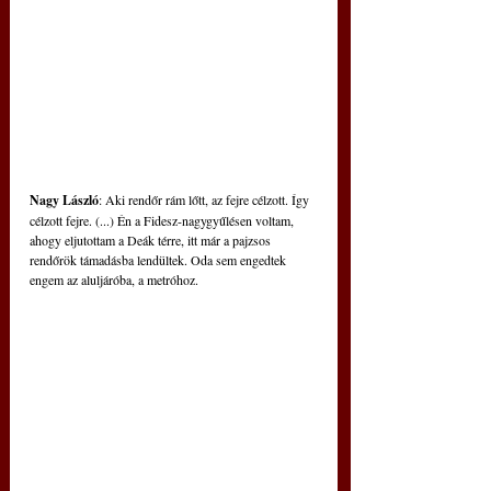
Nagy László
: Aki rendőr rám lőtt, az fejre célzott. Így 
célzott fejre. (...) Én a Fidesz-nagygyűlésen voltam, 
ahogy eljutottam a Deák térre, itt már a pajzsos 
rendőrök támadásba lendültek. Oda sem engedtek 
engem az aluljáróba, a metróhoz. 