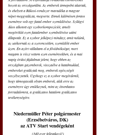
hozott az országunkba. Az emberek ünnepelni akartak, 
és ehelyett a Rákosi-rendszer maradéka a magyar 
népet meggyalázta, megverte. Ennek különösen fontos 
eseménye volt egy fiatal ember szemkilövése. Szilágyi 
Ákos alkotott egy szoborkompozíciót, amely 
megörökíti ezen fiatalember szembelövése utáni 
állapotát. Ez a szobor jelképezi mindazt, amit nekünk, 
az utókornak ez a szerencsétlen, szemkilőtt ember 
üzen. Én azért vállaltam el a fővédnökséget, mert 
magam is részt vettem ezen eseményekben, és a mai 
napig óriási fájdalmat jelent, hogy ebben az 
országban gazemberek, visszaélve a hatalmukkal, 
embereket gyaláztak meg, emberek egészségét 
veszélyeztették. Úgyhogy ez a szobor megérdemli, 
hogy támogassák olyan emberek, akik erre az 
eseményre úgy emlékeznek, mint az ötvenhatos 
forradalomra, a gyalázatos hatalom gyalázatos 
tevékenységére.     
Niedermüller Péter polgármester 
(Erzsébetváros, DK) 
az ATV Start vendégeként 
(340 ezer feliratkozó!)