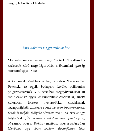
megnyilvánulásra késztette.
https://alairas.magyartrikolor.hu/
Márpedig minden egyes megszólalásuk óhatatlanul a 
szélesebb körű megvilágosodás, a történelmi igazság 
malmára hajtja a vizet.
Alább majd bővebben is fogom idézni Niedermüller 
Péternek, az egyik budapesti kerület balliberális 
polgármesterének ATV Start-beli megnyilvánulását. Itt 
most csak az egyik kulcsmondatát emelem ki, amely 
különösen érdekes nyelvpolitikai küzdelmünk 
szempontjából: 
„...
azért ennek az eseménysorozatnak, 
Önök is tudják, többféle olvasata van”
. Az érvelés így 
folytatódik 
„És én nem gondolom, hogy pont ezt az 
olvasatot, pont a Dohány utcában, pont a zsinagóga 
közelében egy ilyen szobor formájában kéne 