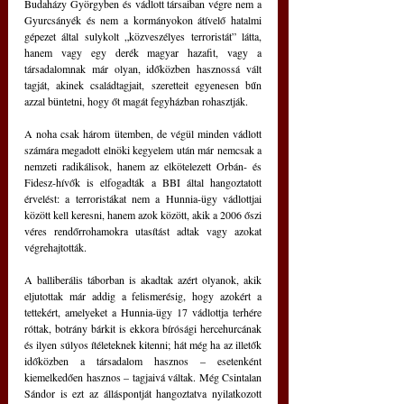
Budaházy Györgyben és vádlott társaiban végre nem a 
Gyurcsányék és nem a kormányokon átívelő hatalmi 
gépezet által sulykolt „közveszélyes terroristát” látta, 
hanem vagy egy derék magyar hazafit, vagy a 
társadalomnak már olyan, időközben hasznossá vált 
tagját, akinek családtagjait, szeretteit egyenesen bűn 
azzal büntetni, hogy őt magát fegyházban rohasztják.
A noha csak három ütemben, de végül minden vádlott 
számára megadott elnöki kegyelem után már nemcsak a 
nemzeti radikálisok, hanem az elkötelezett Orbán- és 
Fidesz-hívők is elfogadták a BBI által hangoztatott 
érvelést: a terroristákat nem a Hunnia-ügy vádlottjai 
között kell keresni, hanem azok között, akik a 2006 őszi 
véres rendőrrohamokra utasítást adtak vagy azokat 
végrehajtották. 
A balliberális táborban is akadtak azért olyanok, akik 
eljutottak már addig a felismerésig, hogy azokért a 
tettekért, amelyeket a Hunnia-ügy 17 vádlottja terhére 
róttak, botrány bárkit is ekkora bírósági hercehurcának 
és ilyen súlyos ítéleteknek kitenni; hát még ha az illetők 
időközben a társadalom hasznos – esetenként 
kiemelkedően hasznos – tagjaivá váltak. Még Csintalan 
Sándor is ezt az álláspontját hangoztatva nyilatkozott 