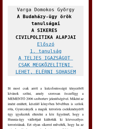
A Budaházy-ügy örök 
tanulságai

A SIKERES 
CIVILPOLITIKA ALAPJAI
Előszó
1. tanulság

A TELJES IGAZSÁGOT 
CSAK MEGKÖZELÍTENI 
LEHET, ELÉRNI SOHASEM
Itt most csak arról a kulcsfontosságú tényezőről 
kívánok szólni, amely szorosan összefügg a 
MEMENTÓ 2006 szoborterv jelentőségével. Miként az 
imént említett, készülő könyvben bővebben is szólok 
róla, Gyurcsányék a maguk terrorista cselekményéről 
úgy igyekeztek elterelni a köz figyelmét, hogy a 
Hunnia-ügy vádlottjait kiáltották ki közveszélyes 
terroristának. Ezt olyan sikerrel művelték, hogy ha az 