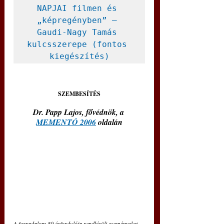
NAPJAI filmen és 
„képregényben” – 
Gaudi-Nagy Tamás 
kulcsszerepe (fontos 
kiegészítés)
SZEMBESÍTÉS
Dr. Papp Lajos, fővédnök, a 
MEMENTÓ 2006
 oldalán
A forradalom 50 évfordulója rendkívüli eseményeket 