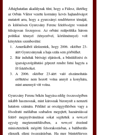
Áthághatatlan akadálynak tűnt, hogy a Fidesz, illetőleg 
az Orbán Viktor vezette kormány kevés hajlandóságot 
mutatott arra, hogy a gyurcsányi rendőrterror témáját, 
és különösen Gyurcsány Ferenc felelősségre vonását 
túlságosan feszegesse. Az orbáni reálpolitika három 
politikai ténnyel (tényezővel, körülménnyel) volt 
kénytelen szembesülni:
Amerikából ideüzentek, hogy 2006. október 23-
áért Gyurcsánynak a haja szála sem görbülhet.
Bár indultak bírósági eljárások, a bűnüldözési és 
igazságszolgáltatási gépezet rendre futni hagyta a 
fő felelősöket.
A 2006. október 23-áért való elszámoltatás 
erőltetése nem hozott volna annyit a konyhára, 
mint amennyit vitt volna.
Gyurcsány Ferenc békén hagyása eddig összességében 
inkább hasznosnak, mint károsnak bizonyult a nemzeti 
hatalom számára. Például az országgyűlésben vagy a 
fősodratú médiában szabadon megejtett, hazaárulással 
felérő megnyilvánulásai sokat segítettek a 
nemzeti
egység megteremtődésében, a 
nemzeti 
érzelmű 
miniszterelnök mögötti felsorakozásban, a balliberális 
ellenzék elleni összezárásban. Ha meg büntetőügyes 