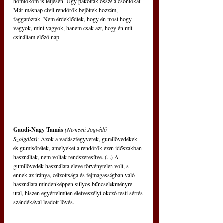
homlokom is teljesen. Úgy pakolták össze a csontokat. 
Már másnap civil rendőrök bejöttek hozzám, 
faggatóztak. Nem érdeklődtek, hogy én most hogy 
vagyok, mint vagyok, hanem csak azt, hogy én mit 
csináltam előző nap.
Gaudi-Nagy Tamás
 (Nemzeti Jogvédő 
Szolgálat)
: Azok a vadászfegyverek, gumilövedékek 
és gumisörétek, amelyeket a rendőrök ezen időszakban 
használtak, nem voltak rendszeresítve. (...) A 
gumilövedék használata eleve törvénytelen volt, s 
ennek az iránya, célzottsága és fejmagasságban való 
használata mindenképpen súlyos bűncselekményre 
utal, hiszen egyértelműen életveszélyt okozó testi sértés 
szándékával leadott lövés.