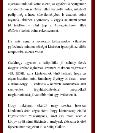
eljárások indultak volna ellene, az egyfelől a Nyugatot e 
vonatkozásban is Orbán ellen hangolta volna, másfelől 
pedig még a hazai közvéleményben is akadtak volna 
olyanok, akikben Gyurcsány – vagyis az állami terror 
fő felelőse – iránt épp a 
Fidesz-hatalom
 általi 
üldözése
 keltett volna rokonszenvet.
Ha más nem, a sorozatos kétharmados választási 
győzelmek minden kétséget kizáróan igazolják az efféle 
reálpolitika sikeres voltát.
Csakhogy ugyanez a reálpolitika jó néhány derék 
magyar szabadságharcos számára csaknem végzetessé 
vált. Előállt az a képtelennek tűnő helyzet, hogy az 
olyan hazafiak, mint Budaházy György és társai – azaz 
a Hunnia-ügy 17 vádlottja – nemzeti kormányzás alatt 
szenvedtek fegyházbüntetéssel megspékelt 
meghurcoltatást, jóval több mint egy évtizeden át.
Hogy miképpen sikerült nagy sokára, hosszas 
küzdelmek árán végre elérni, hogy köztársasági elnöki 
kegyelemben részesüljenek, arról egy most készülő 
könyv nyújt némi áttekintést, amelynek előszava és első 
fejezete már megjelent itt, a Szilaj Csikón.