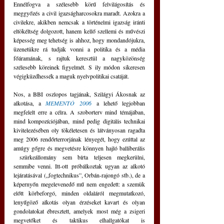
Ennélfogva a szélesebb körű felvilágosítás és 
meggyőzés a civil igazságharcosokra maradt. Azokra a 
civilekre, akikben nemcsak a történelmi igazság iránti 
eltökéltség dolgozott, hanem kellő szellemi és művészi 
képesség meg tehetség is ahhoz, hogy mondandójukra, 
üzenetükre rá tudják vonni a politika és a média 
főáramának, s rajtuk keresztül a nagyközönség 
szélesebb köreinek figyelmét. S ily módon sikeresen 
végigküzdhessék a maguk nyelvpolitikai csatáját.
Nos, a BBI oszlopos tagjának, Szilágyi Ákosnak az 
alkotása, a 
MEMENTÓ 2006
 a lehető legjobban 
megfelelt erre a célra. A szoborterv mind témájában, 
mind kompozíciójában, mind pedig digitális technikai 
kivitelezésében oly tökéletesen és látványosan ragadta 
meg 2006 rendőrterrorjának lényegét, hogy ezúttal az 
amúgy gőgre és megvetésre könnyen hajló balliberális 
 szürkeállomány sem bírta teljesen megkerülni, 
semmibe venni. Itt-ott próbálkoztak ugyan az alkotó 
lejáratásával („fogtechnikus”, Orbán-rajongó stb.), de a 
képernyőn megelevenedő mű nem engedett: a szemük 
előtt körbeforgó, minden oldaláról megmutatkozó, 
lenyűgöző alkotás olyan érzéseket kavart és olyan 
gondolatokat ébresztett, amelyek most még a zsigeri 
megvetőket és taktikus elhallgatókat is 