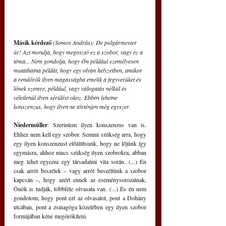
Másik kérdező
 (Somos András): De polgármester 
úr! Azt mondja, hogy megosztó ez a szobor, vagy ez a 
téma... Nem gondolja, hogy Ön például személyesen 
mutathatna példát, hogy egy olyan helyzetben, amikor 
a rendőrök ilyen magasságba emelik a fegyverüket és 
lőnek szemre, például, vagy válogatás nélkül és 
véletlenül ilyen sérülést okoz. Ebben lehetne 
konszenzus, hogy ilyen ne történjen még egyszer.
Niedermüller
: Szerintem ilyen konszenzus van is. 
Ehhez nem kell egy szobor. Semmi szükség arra, hogy 
egy ilyen konszenzust előállítsunk, hogy ne lőjünk így 
egymásra, ahhoz nincs szükség ilyen szobrokra, abban 
meg lehet egyezni egy társadalmi vita során. (...) Én 
csak arról beszélek – vagy arról beszéltünk a szobor 
kapcsán –, hogy azért ennek az eseménysorozatnak, 
Önök is tudják, többféle olvasata van. (...) És én nem 
gondolom, hogy pont ezt az olvasatot, pont a Dohány 
utcában, pont a zsinagóga közelében egy ilyen szobor 
formájában kéne megörökíteni.