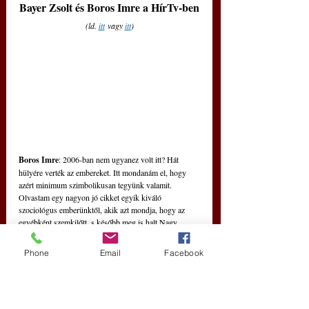
Bayer Zsolt és Boros Imre a HírTv-ben
(ld. 
itt
 vagy 
itt
)
Boros Imre
: 2006-ban nem ugyanez volt itt? Hát 
hülyére verték az embereket. Itt mondanám el, hogy 
azért minimum szimbolikusan tegyünk valamit. 
Olvastam egy nagyon jó cikket egyik kiváló 
szociológus emberünktől, akik azt mondja, hogy az 
egyébként szemkilőtt, s később meg is halt Nagy 
László emlékére ott a helyszínen kellene egy szobrot 
állítani. Úgy gondolom, hogy ezt kapjuk fel... 
Phone
Email
Facebook
Bayer Zsolt
: Én már aláírtam.
Boros Imre
: Hát én is aláírom, bármit, még többet is 
tehetünk ezért. Ha már nem volt ezután semmiféle – 
hogy mondjam? – büntetőjogi felelősségrevonás (...)