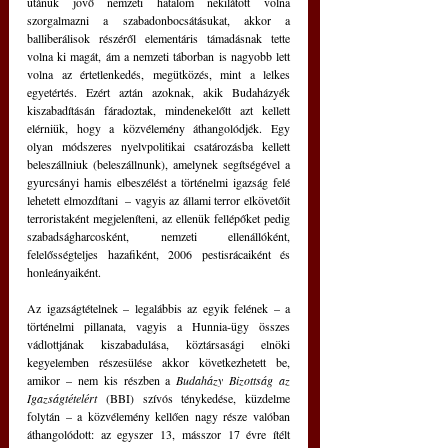
utánuk jövő nemzeti hatalom nekilátott volna 
szorgalmazni a szabadonbocsátásukat, akkor a 
balliberálisok részéről elementáris támadásnak tette 
volna ki magát, ám a nemzeti táborban is nagyobb lett 
volna az értetlenkedés, megütközés, mint a lelkes 
egyetértés. Ezért aztán azoknak, akik Budaházyék 
kiszabadításán fáradoztak, mindenekelőtt azt kellett 
elérniük, hogy a közvélemény áthangolódjék. Egy 
olyan módszeres nyelvpolitikai csatározásba kellett 
beleszállniuk (beleszállnunk), amelynek segítségével a 
gyurcsányi hamis elbeszélést a történelmi igazság felé 
lehetett elmozdítani  – vagyis az állami terror elkövetőit 
terroristaként megjeleníteni, az ellenük fellépőket pedig 
szabadságharcosként, nemzeti ellenállóként, 
felelősségteljes hazafiként, 2006 pestisrácaiként és 
honleányaiként.
Az igazságtételnek – legalábbis az egyik felének – a 
történelmi pillanata, vagyis a Hunnia-ügy összes 
vádlottjának kiszabadulása, köztársasági elnöki 
kegyelemben részesülése akkor következhetett be, 
amikor – nem kis részben a 
Budaházy Bizottság az 
Igazságtételért 
(BBI) szívós ténykedése, küzdelme 
folytán – a közvélemény kellően nagy része valóban 
áthangolódott: az egyszer 13, másszor 17 évre ítélt 