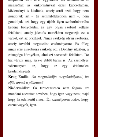
megszólalt az önkormányzat ezzel kapcsolatban, 
közleményt is kiadtunk, amely arról szól, hogy nem 
gondoljuk azt – én semmiféleképpen nem –, nem 
gondoljuk azt, hogy egy újabb ilyen szoborháborúba 
kellene bonyolódni, és egy olyan szobrot kellene 
felállítani, amely jelentős mértékben megosztja ezt a 
várost, ezt az országot. Nincs szükség olyan szoborra, 
amely további megoszlást eredményezne. És főleg 
nincs erre a szoborra szükség ott, a Dohány utcában, a 
zsinagóga környékén, ahol ezt szeretnék felállítani. De 
hát várjuk meg, lesz-e ebből bármi is. Az személyes 
véleményem az, hogy ez egy értelmetlen 
kezdeményezés.
Krug Emília
: 
Ön megpróbálja megakadályozni, ha 
eljön annak a pillanata?
Niedermüller
: Én természetesen nem fogom azt 
mondani a testület nevében, hogy igen vagy nem; majd 
hogy ha oda kerül a sor... Én személyesen biztos, hogy 
ellene vagyok, igen.