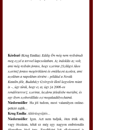
Kérdező
 (Krug Emília): 
Eddig Ön még nem nyilvánult 
meg ezzel a tervvel kapcsolatban. Az indoklás az volt, 
ami még nyilván fontos, hogy szerinte [Szilágyi Ákos 
szerint] fontos megörökíteni és emlékezni azokra, ami 
azokban a napokban történt – például a Novák 
Katalin-féle, Budaházy Györgyöt illető kegyelem miatt 
is –, úgy tűnik, hogy ez az ügy [a 2006-os 
rendőrterror], szerinte, kezdene feledésbe merülni, és 
egy ilyen szoborállítás ezt megakadályozhatná.
Niedermüller
: Ha jól tudom, most valamilyen online-
petíció zajlik...
Krug Emília
: 
Aláírásgyűjtés..
.
Niedermüller
: Igen. Azt nem tudjuk, öten írták alá, 
vagy ötszázan, tehát ez még egy nagyon embrionális 
állapotban lévő terv. Egyébként két alkalommal is 