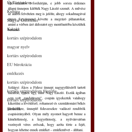
Új Történelem
félévszázados évfordulóján, e jobb sorsra érdemes 
állami ünnepen kilőtték Nagy László szemét. A művész 
Kultúra
az alábbi felvételen meg is jelölte, ahogy sokadmagával 
éppen figyelemmel követte a megrázó pillanatokat, 
Magyar Őstörténet
amint a vérben ázó áldozatot egy mentőautóba készültek 
Kakukk
berakni.
kortárs szépirodalom
magyar nyelv
kortárs szépirodalom
EU bürokrácia
emlékezés
kortárs szépirodalom
Szilágyi Ákos a Fidesz ünnepi nagygyűléséről tartott 
kortárs szépirodalom filozófia
hazafelé, éppen úgy, mint Nagy László. Eszük ágában 
sem volt „randalírozni”, csupán igyekeztek valahogy 
kortárs szépirodalom
kikerülni a lövöldöző, rohamozó és szemlátomást békés 
filozófia
járókelőkre, ünneplő fideszesekre vadászó rendőrök 
csapásirányából. Olyan mély nyomot hagyott benne a 
kíméletlenség, a kegyetlenség, a nyilvánvalóan 
vezényelt véres erőszak, hogy azóta törte a fejét, 
hogyan lehetne ennek emléket – emlékművet – állítani.