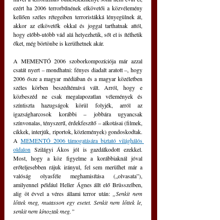
ezért ha 2006 terrorbűnének elkövetői a közvélemény 
kellően széles rétegeiben terroristákká lényegülnek át, 
akkor az elkövetők okkal és joggal tarthatnak attól, 
hogy előbb-utóbb vád alá helyezhetik, sőt el is ítélhetik 
őket, még börtönbe is kerülhetnek akár.
A MEMENTÓ 2006 szoborkompozíciója már azzal 
csatát nyert – mondhatni: fényes diadalt aratott –, hogy 
2006 ősze a magyar médiában és a magyar közéletben 
széles körben beszédtémává vált. Arról, hogy e 
közbeszéd ne csak megalapozatlan vélemények és 
színtiszta hazugságok körül folyjék, arról az 
igazságharcosok korábbi – jobbára ugyancsak 
színvonalas, tényszerű, érdekfeszítő – alkotásai (filmek, 
cikkek, interjúk, riportok, közlemények) gondoskodtak. 
A 
MEMENTÓ 2006 támogatására biztató világhálós 
oldalon
 Szilágyi Ákos jól is gazdálkodott ezekkel. 
Most, hogy a köz figyelme a korábbiaknál jóval 
erőteljesebben rájuk irányul, fel sem merülhet már a 
valóság olyasféle meghamisítása („olvasata”), 
amilyennel például Heller Ágnes állt elő Brüsszelben, 
alig öt évvel a véres állami terror után:
 „Senkit nem 
lőttek meg, mutasson egy esetet. Senkit nem lőttek le, 
senkit nem kínoztak meg.” 