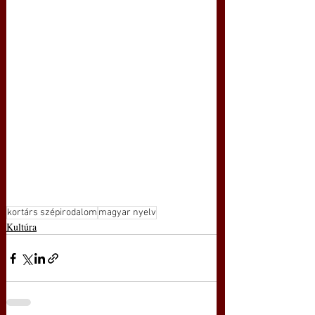
kortárs szépirodalom
magyar nyelv
Kultúra