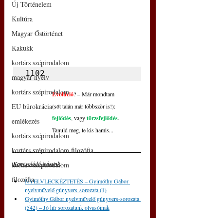
Új Történelem
Kultúra
Magyar Őstörténet
Kakukk
kortárs szépirodalom
1102
magyar nyelv
kortárs szépirodalom
Evolúció
? – Már mondtam
EU bürokrácia
(sőt talán már többször is!):
fejlődés
, vagy 
törzsfejlődés
.
emlékezés
Tanuld meg, te kis hamis...
kortárs szépirodalom
kortárs szépirodalom filozófia
Kapcsolódó írásunk
: 
kortárs szépirodalom
filozófia
NYELVLECKÉZTETÉS – Gyimóthy Gábor 
nyelvművelő gúnyvers-sorozata (1)
Gyimóthy Gábor nyelvművelő gúnyvers-sorozata 
(542) – Jó hír sorozatunk olvasóinak