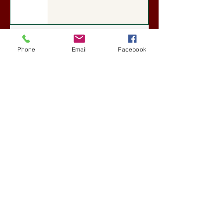
A Rothschildok és a Pentagon
bizalmas feljegyzése: „Hét ország
Phone
Email
Facebook
kiiktatása… Irán végleges
legyőzése”
Új Történelem
aug. 1.
Geostratégiai dosszié: a háború,
amely megváltoztatta a hatalom
földrajzát (Laala Bechetoula
elemzése)
Új Történelem
júl. 29.
Egy szörnyeteggel kevesebb (Tarik
Cyril Amar jegyzete)