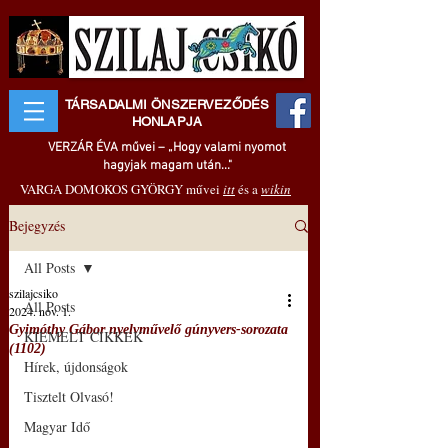
TÁRSADALMI ÖNSZERVEZŐDÉS
HONLAPJA
VERZÁR ÉVA művei – „Hogy valami nyomot
hagyjak magam után..."
VARGA DOMOKOS GYÖRGY művei
itt
és a
wikin
Bejegyzés
All Posts
szilajcsiko
All Posts
2024. nov. 1.
Gyimóthy Gábor nyelvművelő gúnyvers-sorozata
KIEMELT CIKKEK
(1102)
Hírek, újdonságok
Tisztelt Olvasó!
Magyar Idő