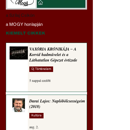
Darai Lajos:
Gyimóthy Gábor
a Szilaj Csikón
Naplóbölcsességeim
nyelvművelő gúnyv
a MOGY honlapján
(2026)
sorozata (1774)
KIEMELT CIKKEK
VAXÓRIA KRÓNIKÁJA ‒ A
Korvid hadművelet és a
Láthatatlan Gépezet évtizede
Új Történelem
5 nappal ezelőtt
Darai Lajos: Naplóbölcsességeim
(2018)
Kultúra
aug. 2.