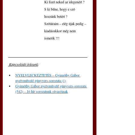
Ki fizet neked az idegenért ?
S ki bűne, hogy e szó 
hozzánk betért ?
Szótáraim – elég újak pedig –
kiadásukkor még nem 
ismerik !!!
 Kapcsolódó írásunk
: 
NYELVLECKÉZTETÉS – Gyimóthy Gábor 
nyelvművelő gúnyvers-sorozata (1)
Gyimóthy Gábor nyelvművelő gúnyvers-sorozata 
(542) – Jó hír sorozatunk olvasóinak