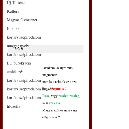
Új Történelem
Kultúra
Magyar Őstörténet
Kakukk
kortárs szépirodalom
magyar nyelv
959
kortárs szépirodalom
EU bürokrácia
Istenkém, az ilyesmitől 
emlékezés
megments:
kortárs szépirodalom
mért kell nekünk ez a szó, 
kortárs szépirodalom filozófia
hogy 
szegmens
 ?!
Rész
, vagy 
részlet
, 
részleg
, 
kortárs szépirodalom
akár 
szakasz
.
filozófia
Magyar szóhoz nem vagy 
elég ravasz ?