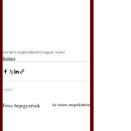
kortárs szépirodalom
magyar nyelv
Kultúra
Friss bejegyzések
Az összes megtekintése