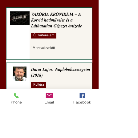
VAXÓRIA KRÓNIKÁJA ‒ A
Korvid hadművelet és a
Láthatatlan Gépezet évtizede
Új Történelem
19 órával ezelőtt
Darai Lajos: Naplóbölcsességeim
(2018)
Kultúra
4 nappal ezelőtt
Phone
Email
Facebook
A Rothschildok és a Pentagon
bizalmas feljegyzése: „Hét ország
kiiktatása… Irán végleges