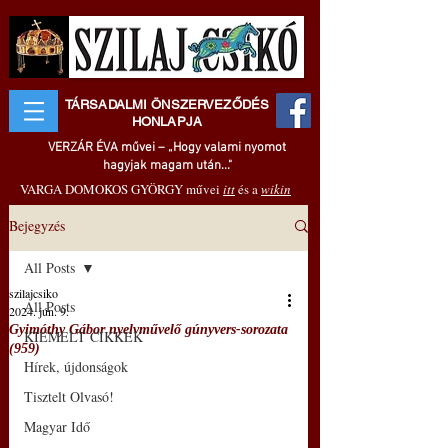
TÁRSADALMI ÖNSZERVEZŐDÉS
HONLAPJA
VERZÁR ÉVA művei – „Hogy valami nyomot
hagyjak magam után..."
VARGA DOMOKOS GYÖRGY művei
itt
és a
wikin
Bejegyzés
All Posts
szilajcsiko
All Posts
2024. jún. 9.
Gyimóthy Gábor nyelvművelő gúnyvers-sorozata
KIEMELT CIKKEK
(959)
Hírek, újdonságok
Tisztelt Olvasó!
Magyar Idő