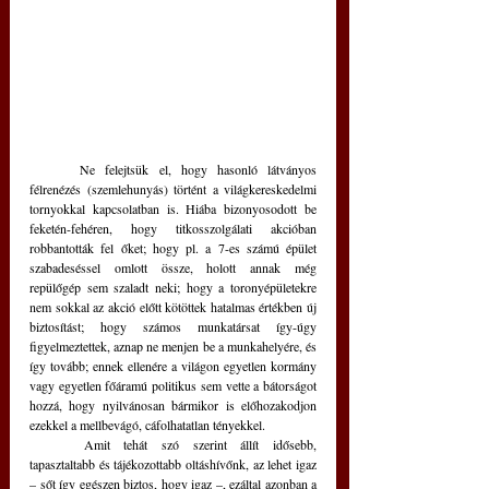
	Ne felejtsük el, hogy hasonló látványos 
félrenézés (szemlehunyás) történt a világkereskedelmi 
tornyokkal kapcsolatban is. Hiába bizonyosodott be 
feketén-fehéren, hogy titkosszolgálati akcióban 
robbantották fel őket; hogy pl. a 7-es számú épület 
szabadeséssel omlott össze, holott annak még 
repülőgép sem szaladt neki; hogy a toronyépületekre 
nem sokkal az akció előtt kötöttek hatalmas értékben új 
biztosítást; hogy számos munkatársat így-úgy 
figyelmeztettek, aznap ne menjen be a munkahelyére, és 
így tovább; ennek ellenére a világon egyetlen kormány 
vagy egyetlen főáramú politikus sem vette a bátorságot 
hozzá, hogy nyilvánosan bármikor is előhozakodjon 
ezekkel a mellbevágó, cáfolhatatlan tényekkel.
	Amit tehát szó szerint állít idősebb, 
tapasztaltabb és tájékozottabb oltáshívőnk, az lehet igaz 
– sőt így egészen biztos, hogy igaz –, ezáltal azonban a 