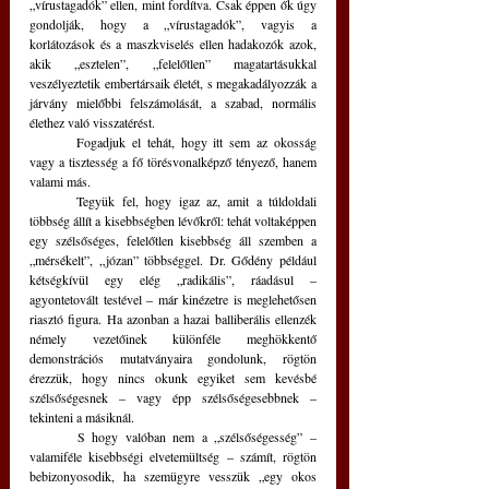
„vírustagadók” ellen, mint fordítva. Csak éppen ők úgy 
gondolják, hogy a „vírustagadók”, vagyis a 
korlátozások és a maszkviselés ellen hadakozók azok, 
akik „esztelen”, „felelőtlen” magatartásukkal 
veszélyeztetik embertársaik életét, s megakadályozzák a 
járvány mielőbbi felszámolását, a szabad, normális 
élethez való visszatérést. 
	Fogadjuk el tehát, hogy itt sem az okosság 
vagy a tisztesség a fő törésvonalképző tényező, hanem 
valami más.
	Tegyük fel, hogy igaz az, amit a túldoldali 
többség állít a kisebbségben lévőkről: tehát voltaképpen 
egy szélsőséges, felelőtlen kisebbség áll szemben a 
„mérsékelt”, „józan” többséggel. Dr. Gődény például 
kétségkívül egy elég „radikális”, ráadásul – 
agyontetovált testével – már kinézetre is meglehetősen 
riasztó figura. Ha azonban a hazai balliberális ellenzék 
némely vezetőinek különféle meghökkentő 
demonstrációs mutatványaira gondolunk, rögtön 
érezzük, hogy nincs okunk egyiket sem kevésbé 
szélsőségesnek – vagy épp szélsőségesebbnek – 
tekinteni a másiknál. 
	S hogy valóban nem a „szélsőségesség” – 
valamiféle kisebbségi elvetemültség – számít, rögtön 
bebizonyosodik, ha szemügyre vesszük „egy okos 