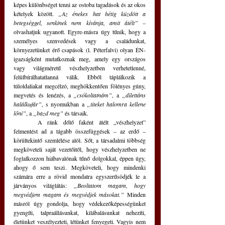
képes különbséget tenni az ostoba tagadások és az okos 
kételyek között. 
„Az énekes hat hétig küzdött a 
betegséggel, senkinek nem kívánja, amit átélt” – 
olvashatjuk ugyanott. Egyre-másra úgy tűnik, hogy a 
személyes szenvedések vagy a családunkat, 
környezetünket érő csapások (l. Péterfalvi) olyan ÉN-
igazságként mutatkoznak meg, amely egy országos 
vagy világméretű vészhelyzetben verhetetlenné, 
felülbírálhatatlanná válik. Ebből táplálkozik a 
túloldaliakat megcélzó, meghökkentően fölényes gúny, 
megvetés és lenézés, a 
„csókoltatnám”
, a 
„dilettáns 
halálkufár”
, s nyomukban a 
„titeket halomra kellene 
lőni”
, a 
„bazd meg”
 és társaik. 
	A ránk dőlő faként átélt „vészhelyzet” 
felmentést ad a tágabb összefüggések – az erdő – 
körültekintő szemlélése alól. Sőt, a társadalmi többség 
megköveteli saját vezetőitől, hogy vészhelyzetben ne 
foglalkozzon hiábavalónak tűnő dolgokkal, éppen úgy, 
ahogy ő sem teszi. Megköveteli, hogy mindenki 
számára erre a rövid mondatra egyszerűsödjék le a 
járványos világlátás: 
„Beoltatom magam, hogy 
megvédjem magam és megvédjek másokat.” 
Minden 
másról úgy gondolja, hogy védekezőképességünket 
gyengíti, talpraállásunkat, kilábalásunkat nehezíti, 
életünket veszélyezteti, létünket fenyegeti. Vagyis nem 