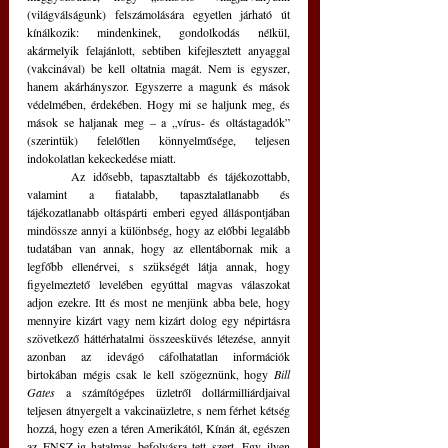
(világválságunk) felszámolására egyetlen járható út 
kínálkozik: mindenkinek, gondolkodás nélkül, 
akármelyik felajánlott, sebtiben kifejlesztett anyaggal 
(vakcinával) be kell oltatnia magát. Nem is egyszer, 
hanem akárhányszor. Egyszerre a magunk és mások 
védelmében, érdekében. Hogy mi se haljunk meg, és 
mások se haljanak meg – a „vírus- és oltástagadók” 
(szerintük) felelőtlen könnyelműsége, teljesen 
indokolatlan kekeckedése miatt.
	Az idősebb, tapasztaltabb és tájékozottabb, 
valamint a fiatalabb, tapasztalatlanabb és 
tájékozatlanabb oltáspárti emberi egyed álláspontjában 
mindössze annyi a különbség, hogy az előbbi legalább 
tudatában van annak, hogy az ellentábornak mik a 
legfőbb ellenérvei, s szükségét látja annak, hogy 
figyelmeztető levelében egyúttal magvas válaszokat 
adjon ezekre. Itt és most ne menjünk abba bele, hogy 
mennyire kizárt vagy nem kizárt dolog egy népirtásra 
szövetkező háttérhatalmi összeesküvés létezése, annyit 
azonban az idevágó cáfolhatatlan információk 
birtokában mégis csak le kell szögeznünk, hogy 
Bill 
Gates
 a számítógépes üzletről dollármilliárdjaival 
teljesen átnyergelt a vakcinaüzletre, s nem férhet kétség 
hozzá, hogy ezen a téren Amerikától, Kínán át, egészen 
az ENSZ-ig hatalmas befolyásra tett szert. Egy ilyen 