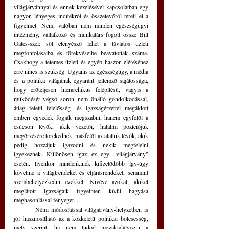
világjárvánnyal és ennek kezelésével kapcsolatban egy 
nagyon lényeges indítékról és összetevőről tereli el a 
figyelmet. Nem, valóban nem minden egészségügyi 
intézmény, vállalkozó és munkatárs fogott össze Bill 
Gates-szel; sőt elenyésző lehet a távlatos üzleti 
megfontolásaiba és törekvéseibe beavatottak száma. 
Csakhogy a tetemes üzleti és egyéb haszon eléréséhez 
erre nincs is szükség. Ugyanis az egészségügy, a média 
és a politika világának egyaránt jellemző sajátossága, 
hogy erőteljesen hierarchikus felépítésű, vagyis a 
működését végső soron nem önálló gondolkodással, 
átlag feletti felelősség- és igazságérzettel megáldott 
emberi egyedek fogják megszabni, hanem egyfelől a 
csúcson lévők, akik vezetői, hatalmi pozíciójuk 
megőrzésére törekednek, másfelől az alattuk lévők, akik 
pedig hozzájuk igazodni és nekik megfelelni 
igyekeznek. Különösen igaz ez egy „világjárvány” 
esetén. llyenkor mindenkinek kifizetődőbb így-úgy 
követnie a világtrendeket és eljárásrendeket, semmint 
szembehelyezkedni ezekkel. Kivéve azokat, akiket 
meglátott igazságaik figyelmen kívül hagyása 
meghasonlással fenyeget... 
	Némi módosítással világjárvány-helyzetben is 
jól hasznosítható az a közkeletű politikai bölcsesség, 
mely szerint: ha nem tudod megakadályozni a 