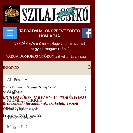
TÁRSADALMI ÖNSZERVEZŐDÉS
HONLAPJA
VERZÁR ÉVA művei – „Hogy valami nyomot
hagyjak magam után..."
VARGA DOMOKOS GYÖRGY művei
itt
és a
wikin
Bejegyzés
All Posts
Varga Domokos György, Szilaj Csikó
All Posts
2021. ápr. 7.
KORONAVÍRUS-JÁRVÁNY: ÚJ TÖRÉSVONAL.
KIEMELT CIKKEK
Kettészakadó társadalmak, családok. Tisztelt
Hírek, újdonságok
Olvasó! (3.)
Frissítve:
2021. ápr. 22.
Tisztelt Olvasó!
Magyar Idő