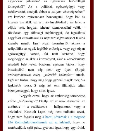
ugyancsak jóhiszemű és ugyancsak félő-rettegő 
tömegektől? Az a politikai, egészségügyi vagy 
médiavezető, amelyik ebben a „súlyos vészhelyzetben” 
azt kezdené nyilvánosan boncolgatni, hogy kik és 
hogyan csinálták ezt a „járványelőadást”, mi lehet a 
céljuk vele, hogyan lehetne szembeszállni velük – 
rövidesen egy többségi népharaggal, de legalábbis 
nagyfokú elutasítással és népszerűségvesztéssel találná 
szembe magát. Egy olyan kormányfő, akinek a 
reálpolitika az egyik legfőbb erőssége, vagy egy olyan 
egészségügyi vezető, aki nem szeretné, hogy 
meginogjon az akár a kormányzat, akár a közvélemény 
részéről belé vetett bizalom, egészen biztos, hogy 
önszántából nem vág neki egy ilyen (Bogár 
szóhasználatával élve) 
„felettébb kalandos”
 útnak. 
Egészen biztos, hogy meg fogja győzni magát: még ő a 
legkisebb rossz. S még azt sem állíthatjuk teljes 
bizonyossággal, hogy nincs igaza.
	Vegyük észre, hogy az emberiség történelme 
szinte „futószalagon” kínálja ezt az örök dilemmát: az 
eszünkre – a realitásokra – hallgassunk, vagy a 
szívünkre. Kossuth Lajos még nem tudhatta: azzal, 
hogy nem fogadta meg 
a bécsi udvarnak s a mögötte 
álló Rothschild-bankháznak azt az intelmét
, hogy ne 
merészeljünk saját pénzt gyártani, igaz, hogy egy rövid, 