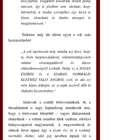
beszéljenek. Független fősodratú média pedig 
nincsen, így a jövőben sem várható, hogy 
bármelyik, a média szerepéhez egy kicsit is 
híven, olvasható és hiteles anyagot is 
megjelentessen.”
	Érdemes még ide idézni egyet a sok száz 
hozzászólásból: 
„A sok agymosott még mindig azt hiszi, hogy 
az ilyen megmozdulások, véleménykifejezések 
valami vírustagadásról és dacos 
oltásellenességről szólnak. Pedig ez a JÓZAN 
ÉSZRŐL és a SZABAD, NORMÁLIS 
ÉLETHEZ VALÓ JOGRÓL szól, és aki ezt 
nem képes felfogni, az a saját eszéről állít ki 
(halotti) bizonyítványt.”
	Akárcsak a családi törésvonalaknál, itt, a 
társadalminál is nagy hajlandóság mutatkozik arra, 
hogy a törésvonal létrejöttét – vagyis álláspontunk 
elutasítását – a velünk szemben állók szellemi, erkölcsi 
hiányosságaival magyarázzuk. A megszorítások és 
oltások hívei éppen úgy a 
józan ész
 és a 
szabad, 
normális élethez való jog
 nevében lépnek fel a 