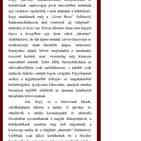
kezelésének sajátosságai jóval messzebbre mutatnak 
egy szokásos ragályénál; s nem alaptalan a feltételezés, 
hogy mindennek még a 
„Great Reset” 
fedőnevű, 
hatalomtechnikusok által vezényelt „új világrend”-
építéshez is köze van. Persze ildomos lenne nem hagyni 
lógva a levegőben egy ilyen súlyú „látomást” 
(feltételezést), de hát éppen témánk szövevényessége és 
érzékenysége miatt bármiféle alapos, módszeres 
bizonyítási eljárás bőven meghaladná e tanulmány 
észszerű kereteit, azaz: viszonylag még könnyen 
emészthető méretét. Ezért efféle bizonyítékokkal az 
elkövetkezőkben csak mértékletesen, s inkább csak 
utalások (linkek) szintjén fogok szolgálni. Figyelmemet 
azokra a legjellemzőbb felfogás- és magatartásbeli 
különbségekre igyekszem fókuszálni, amelyek minden 
bizonnyal legfőbb előidézői az újonnan keletkezett 
társadalmi törésvonalnak.
	Azt, hogy ez a törésvonal létezik, 
cáfolhatatlanul tükrözi a média. A járvány- és 
oltáshívők a média kormánypárti és ellenzéki 
fősodrában nyomulhatnak a maguk álláspontjával, a 
kételkedőknek azonban meg kell elégedniük a 
közösségi média, ill. a világháló „alternatív” felületeivel. 
Utóbbiak csak akkor kerülhetnek be a fősodor 