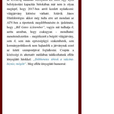
befolyásolási kapacitás birtokában már nem is olyan 
meglepő, hogy 2017-ben arról kezdett nyilatkozni: 
világjárvány kitörése várható. Szlávik János 
főinfektológus akkor még tudta erre azt mondani az 
ATV-ben a riporterek megdöbbenésére és ijedelmére, 
hogy 
„Bill Gates üzletember”,
 vagyis mit tudhatja ő; 
azóta azonban, hogy csakugyan – mondhatni: 
menetrendszerűen – megérkezett a beígért világjárvány, 
sem ő, sem más egészségügyi szakemberek, sem 
kormánypolitikusok nem hajlandók a járványnak ezzel 
az üzleti szempontjával foglalkozni. Csupán a 
közösségi és alternatív médiában találkozhatunk efféle 
lényeglátó hírekkel: 
„Döbbenetes tények a vakcina-
biznisz mögött”
. Meg efféle lényeglátó humorral: 