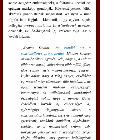
szinte az egész emberiségnek), a főáramok kezelői ezt 
egészen másképp gondolják. Közveszélyesnek ítélik, 
akárcsak gondolatainak megosztóit. Az ilyen – mint 
rögtön látni fogjuk – kiérdemli, hogy egykori sajtós 
kollégája 
propagandistának 
és
 felelőtlennek 
nevezze, 
olyannak, aki 
halálkufárok
 (!) szekerét tolja. Az ő 
levelét idézem: 
„Kedves Dombi! 
Ne csináld ezt a 
vakcinaellenes propagandát
. Minden komoly 
orvos-barátom egyetért vele, hogy ez a kulcsa 
több ezer hazai, világszinten több millió, főleg 
idős ember élete megmentésének. Teljesen 
kizárt dolog, hogy a világ összes, egyébként 
egymással mély ellentétben álló hatalma, s az 
azok területén működő egészségügyi 
intézmények és vállalkozások mind-mind 
összefogtak volna, hogy a gonosz Gates 
érdekében kiirtsák az emberiséget. Az 
egészségügy legnagyobb sikerei a 
vakcinációhoz fűződnek, ezért nem halnak meg 
gyerekeink, unokáink himlőben, diftériában, 
csökkent le a nyomorékok száma, stb. 
Borzasztó felelőtlenség a legnagyobb krízis 
idején dilettáns vagy gonosz halálkufárok 