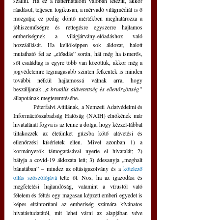
szállni. Ha ez a háttérhatalom valóban létezik, akkor 
ráadásul, teljesen logikusan, a mérvadó világmédiát is ő 
mozgatja; ez pedig döntő mértékben meghatározza a 
jóhiszeműségre és rettegésre egyszerre hajlamos 
emberiségnek a világjárvány-előadáshoz való 
hozzáállását. Ha kellőképpen sok áldozat, halott 
mutatható fel az „előadás” során, hát még ha ismerős, 
sőt családtag is egyre több van közöttük, akkor még a 
jogvédelemre legmagasabb szinten felkentek is minden 
további nélkül hajlamossá válnak arra, hogy 
beszálljanak „
a brutális alávetettség és ellenőrzöttség” 
állapotának megteremtésébe.
	Péterfalvi Attilának, a Nemzeti Adatvédelmi és 
Információszabadság Hatóság (NAIH) elnökének már 
hivatalánál fogva is az lenne a dolga, hogy kézzel-lábbal 
tiltakozzék az életünket gúzsba kötő alávetési és 
ellenőrzési kísérletek ellen. Mivel azonban 1) a 
kormányerők támogatásával nyerte el hivatalát; 2) 
bátyja a covid-19 áldozata lett; 3) édesanyja „meghalt 
bánatában” – mindez az oltásigazolvány és a 
kötelező 
oltás szószólójává
 tette őt. Nos, ha az igazodási és 
megfelelési hajlandóság, valamint a vírustól való 
félelem és féltés egy magasan képzett emberi egyedet is 
képes eltántorítani az emberiség számára kívánatos 
hivatástudatától, mit lehet várni az alapjában véve 