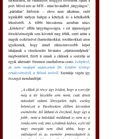
híradásaiba, ha valamilyen ürüggyel elverhetik rajtuk a 
port. Mivel erre az MTI – mint hivatalból „tárgyilagos”, 
„pártatlan” hírforrás – eleve nem alkalmas, ezért 
leginkább mélyen hallgat a kételyek és a kételkedők 
létezéséről. A többi hírcsatorna azonban nincs 
„kötelezve” efféle tárgyilagosságra, s ezt éppenséggel 
törzsközönségük sem követeli meg tőlük, ezért aztán a 
maguk eszközeivel (hamisításokkal, torzításokkal) azon 
igyekeznek, hogy minél ellenszenvesebb képet 
tálaljanak a víruskezelés hivatalos „eljárásrendjének” 
megbontóiról. Erről ír ennek a cikknek a szerzője az 
egyik alternatív fórumon (mediaforras.com): 
Leleplező, 
de nem meglepő sajtószemle Dr. Gődény György 
rendezvényéről, a Hősök teréről
. 
Szemléje végén így 
összegzi mondandóját: 
„A cikkek jó része úgy íródott, hogy a szerzője 
még a tér közelébe sem ment, csak átvett 
másoktól valami lényegtelen infót, esetleg 
belenézett a Facebookon élőben közvetített 
eseménybe. Jól látható és érezhető, hogy úgy a 
jobb-, mint a baloldali médiának ez nem az a 
rendezvény volt, ami szívüknek kedves, ezért túl 
nagy energiát nem öltek abba, hogy a 
valóságról és az esemény fontosságáról is 