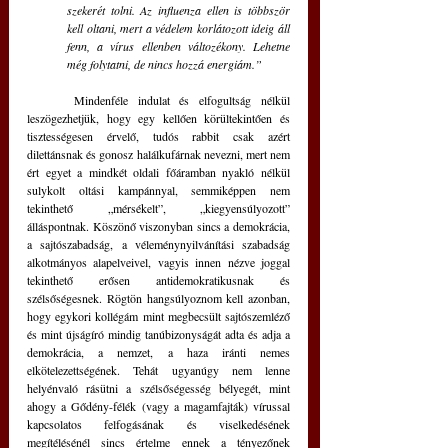
szekerét tolni. Az influenza ellen is többször 
kell oltani, mert a védelem korlátozott ideig áll 
fenn, a vírus ellenben változékony. Lehetne 
még folytatni, de nincs hozzá energiám.”
	Mindenféle indulat és elfogultság nélkül 
leszögezhetjük, hogy egy kellően körültekintően és 
tisztességesen érvelő, tudós rabbit csak azért 
dilettánsnak és gonosz halálkufárnak nevezni, mert nem 
ért egyet a mindkét oldali főáramban nyakló nélkül 
sulykolt oltási kampánnyal, semmiképpen nem 
tekinthető „mérsékelt”, „kiegyensúlyozott” 
álláspontnak. Köszönő viszonyban sincs a demokrácia, 
a sajtószabadság, a véleménynyilvánítási szabadság 
alkotmányos alapelveivel, vagyis innen nézve joggal 
tekinthető erősen antidemokratikusnak és 
szélsőségesnek. Rögtön hangsúlyoznom kell azonban, 
hogy egykori kollégám mint megbecsült sajtószemléző 
és mint újságíró mindig tanúbizonyságát adta és adja a 
demokrácia, a nemzet, a haza iránti nemes 
elkötelezettségének. Tehát ugyanúgy nem lenne 
helyénvaló rásütni a szélsőségesség bélyegét, mint 
ahogy a Gődény-félék (vagy a magamfajták) vírussal 
kapcsolatos felfogásának és viselkedésének 
megítélésénél sincs értelme ennek a tényezőnek 