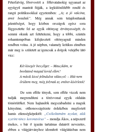
Péterfalviig, főorvostól a  főhivatalnokig ugyanazt az 
együgyű mantrát fújják, a legkülönfélébb rendű és 
rangú politikusokkal egyetemben: 
„Az a jó vakcina, 
amit beadtak”. 
Még annak sem tulajdonítanak 
jelentőséget, hogy közben országok egész sora 
függesztette fel az egyik oltónyag érvényességét; és 
semmi okunk azt feltételezni, hogy a többi, szintén 
rohamtempóban kifejlesztett oltónyagnál minden 
rendben volna. A jó népben, valamely kritikus elmében 
már meg is született az igencsak a dolgok velejébe látó 
vicc: 
Két kisegér beszélget: – Mauzikám, te 
beoltatod magad kovid ellen? 
A másik kissé felindulva válaszol: – Hát nem 
őrültem meg, még folynak az ember-kísérletek!
	De sem efféle tények, sem efféle viccek nem 
tudják megrendíteni a törésvonal egyik oldalán 
tömörülőket. Nem hajlandók megszabadulni a maguk 
kényelme, otthonosságérzete érdekében megfestett 
hamis ellenségképektől: 
„
Csókoltatnám azokat, akik 
szerint nincs koronavírus
” 
– mondja Ákos, a népszerű 
énekes, s bár ő igazán tartalmas dalairól nevezetes, 
ebben a világjárványhoz idomított világlátásban nem 