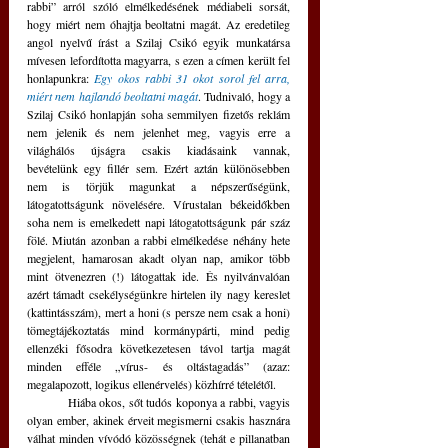
rabbi” arról szóló elmélkedésének médiabeli sorsát, 
hogy miért nem óhajtja beoltatni magát. Az eredetileg 
angol nyelvű írást a Szilaj Csikó egyik munkatársa 
mívesen lefordította magyarra, s ezen a címen került fel 
honlapunkra: 
Egy okos rabbi 31 okot sorol fel arra, 
miért nem hajlandó beoltatni magát
. Tudnivaló, hogy a 
Szilaj Csikó honlapján soha semmilyen fizetős reklám 
nem jelenik és nem jelenhet meg, vagyis erre a 
világhálós újságra csakis kiadásaink vannak, 
bevételünk egy fillér sem. Ezért aztán különösebben 
nem is törjük magunkat a népszerűségünk, 
látogatottságunk növelésére. Vírustalan békeidőkben 
soha nem is emelkedett napi látogatottságunk pár száz 
fölé. Miután azonban a rabbi elmélkedése néhány hete 
megjelent, hamarosan akadt olyan nap, amikor több 
mint ötvenezren (!) látogattak ide. És nyilvánvalóan 
azért támadt csekélységünkre hirtelen ily nagy kereslet 
(kattintásszám), mert a honi (s persze nem csak a honi) 
tömegtájékoztatás mind kormánypárti, mind pedig 
ellenzéki fősodra következetesen távol tartja magát 
minden efféle „vírus- és oltástagadás” (azaz: 
megalapozott, logikus ellenérvelés) közhírré tételétől. 
	Hiába okos, sőt tudós koponya a rabbi, vagyis 
olyan ember, akinek érveit megismerni csakis hasznára 
válhat minden vívódó közösségnek (tehát e pillanatban 