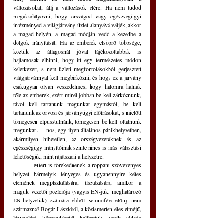
változásokat, állj a változások élére. Ha nem tudod 
megakadályozni, hogy országod vagy egészségügyi 
intézményed a világjárvány-üzlet alanyává váljék, akkor 
a magad helyén, a magad módján vedd a kezedbe a 
dolgok irányítását. Ha az emberek elsöprő többsége, 
köztük az átlagosnál jóval tájékozottabbak is 
hajlamosak elhinni, hogy itt egy természetes módon 
keletkezett, s nem üzleti megfontolásokból gerjesztett 
világjárvánnyal kell megbirkózni, és hogy ez a járvány 
csakugyan olyan veszedelmes, hogy halomra halnak 
tőle az emberek, ezért minél jobban be kell zárkóznunk, 
távol kell tartanunk magunkat egymástól, be kell 
tartanunk az orvosi és járványügyi előírásokat, s mielőtt 
tömegesen elpusztulnánk, tömegesen be kell oltatnunk 
magunkat... – nos, egy ilyen általános pánikhelyzetben, 
akármilyen hihetetlen, az országvezetőknek és az 
egészségügy irányítóinak szinte nincs is más választási 
lehetőségük, mint rájátszani a helyzetre. 
	Miért is törekednének a roppant szövevényes 
helyzet bármelyik lényeges és ugyanennyire kétes 
elemének megpiszkálására, tisztázására, amikor a 
maguk vezetői pozíciója (vagyis ÉN-jük, meghatározó 
ÉN-helyzetük) számára ebből semmiféle előny nem 
származna? Bogár Lászlótól, a közismerten éles elméjű, 
lényeglátó közgazdásztól hallhattuk egyik videós 