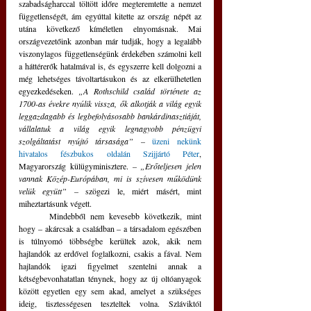
szabadságharccal töltött időre megteremtette a nemzet 
függetlenségét, ám egyúttal kitette az ország népét az 
utána következő kíméletlen elnyomásnak. Mai 
országvezetőink azonban már tudják, hogy a legalább 
viszonylagos függetlenségünk érdekében számolni kell 
a háttérerők hatalmával is, és egyszerre kell dolgozni a 
még lehetséges távoltartásukon és az elkerülhetetlen 
egyezkedéseken. 
„A Rothschild család története az 
1700-as évekre nyúlik vissza, ők alkotják a világ egyik 
leggazdagabb és legbefolyásosabb bankárdinasztiáját, 
vállalatuk a világ egyik legnagyobb pénzügyi 
szolgáltatást nyújtó társasága” – 
üzeni nekünk 
hivatalos fészbukos oldalán Szijjártó Péter
, 
Magyarország külügyminisztere. 
– „Erőteljesen jelen 
vannak Közép-Európában, mi is szívesen működünk 
velük együtt” – 
szögezi le, miért másért, mint 
miheztartásunk végett.
	Mindebből nem kevesebb következik, mint 
hogy – akárcsak a családban – a társadalom egészében 
is túlnyomó többségbe kerültek azok, akik nem 
hajlandók az erdővel foglalkozni, csakis a fával. Nem 
hajlandók igazi figyelmet szentelni annak a 
kétségbevonhatatlan ténynek, hogy az új oltóanyagok 
között egyetlen egy sem akad, amelyet a szükséges 
ideig, tisztességesen teszteltek volna. Szláviktól 