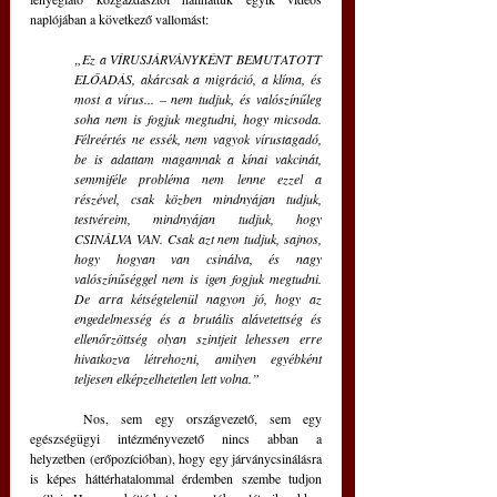
naplójában a következő vallomást:
„Ez a VÍRUSJÁRVÁNYKÉNT BEMUTATOTT 
ELŐADÁS, akárcsak a migráció, a klíma, és 
most a vírus... – nem tudjuk, és valószínűleg 
soha nem is fogjuk megtudni, hogy micsoda. 
Félreértés ne essék, nem vagyok vírustagadó, 
be is adattam magamnak a kínai vakcinát, 
semmiféle probléma nem lenne ezzel a 
részével, csak közben mindnyájan tudjuk, 
testvéreim, mindnyájan tudjuk, hogy 
CSINÁLVA VAN. Csak azt nem tudjuk, sajnos, 
hogy hogyan van csinálva, és nagy 
valószínűséggel nem is igen fogjuk megtudni. 
De arra kétségtelenül nagyon jó, hogy az 
engedelmesség és a brutális alávetettség és 
ellenőrzöttség olyan szintjeit lehessen erre 
hivatkozva létrehozni, amilyen egyébként 
teljesen elképzelhetetlen lett volna.” 
	Nos, sem egy országvezető, sem egy 
egészségügyi intézményvezető nincs abban a 
helyzetben (erőpozícióban), hogy egy járványcsinálásra 
is képes háttérhatalommal érdemben szembe tudjon 