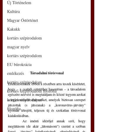
Új Történelem
Kultúra
Magyar Őstörténet
Kakukk
kortárs szépirodalom
magyar nyelv
kortárs szépirodalom
EU bürokrácia
emlékezés
Társadalmi törésvonal
kortárs szépirodalom
Értekezésemnek ebben a részében arra teszek kísérletet, 
hogy – a családi színtérhez hasonlóan – a társadalom 
kortárs szépirodalom filozófia
egészére nézvést is megtaláljam és közzé tegyem azokat 
kortárs szépirodalom
a legjelentősebb tényezőket, amelyek biztosan szerepet 
játszottak (s játszanak) a „koronavírus-járvány” 
filozófia
nyomán létrejött, teljesen új és szokatlan törésvonal 
kialakulásában.
	Az iménti idézőjel annak szól, hogy 
meglátásom (de akár „látomásom”) szerint a szóban 
forgó „járvány” keletkezésének, elterjedésének és 