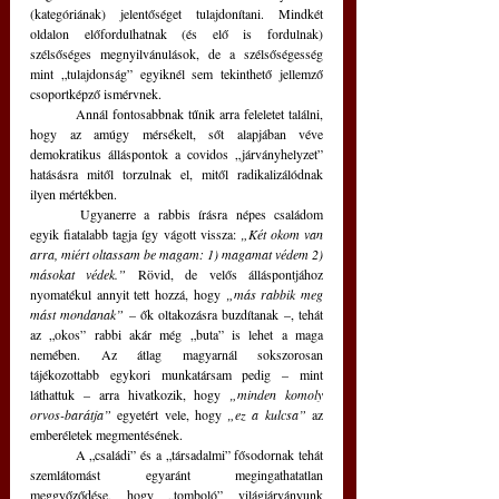
(kategóriának) jelentőséget tulajdonítani. Mindkét 
oldalon előfordulhatnak (és elő is fordulnak) 
szélsőséges megnyilvánulások, de a szélsőségesség 
mint „tulajdonság” egyiknél sem tekinthető jellemző 
csoportképző ismérvnek.
	Annál fontosabbnak tűnik arra feleletet találni, 
hogy az amúgy mérsékelt, sőt alapjában véve 
demokratikus álláspontok a covidos „járványhelyzet” 
hatásásra mitől torzulnak el, mitől radikalizálódnak 
ilyen mértékben. 
	Ugyanerre a rabbis írásra népes családom 
egyik fiatalabb tagja így vágott vissza: 
„Két okom van 
arra, miért oltassam be magam: 1) magamat védem 2) 
másokat védek.” 
Rövid, de velős álláspontjához 
nyomatékul annyit tett hozzá, hogy 
„más rabbik meg 
mást mondanak” – 
ők oltakozásra buzdítanak –, tehát 
az „okos” rabbi akár még „buta” is lehet a maga 
nemében. Az átlag magyarnál sokszorosan 
tájékozottabb egykori munkatársam pedig – mint 
láthattuk – arra hivatkozik, hogy 
„minden komoly 
orvos-barátja”
 egyetért vele, hogy 
„ez a kulcsa”
 az 
emberéletek megmentésének. 
	A „családi” és a „társadalmi” fősodornak tehát 
szemlátomást egyaránt megingathatatlan 
meggyőződése, hogy „tomboló” világjárványunk 