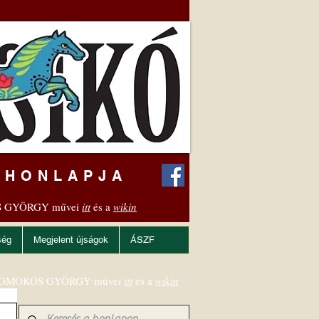
 HONLAPJA
 GYÖRGY művei
itt
és a
wikin
ség
Megjelent újságok
ÁSZF
OMOKOS GYÖRGY művei
itt
és a
wikin