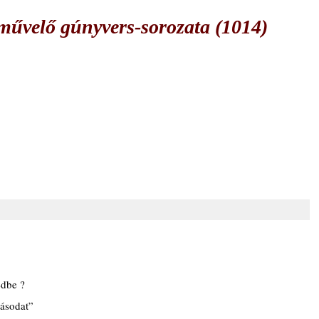
űvelő gúnyvers-sorozata (1014)
edbe ?
rásodat”