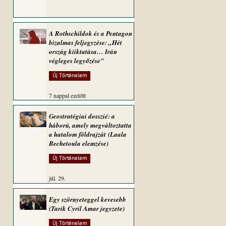
A Rothschildok és a Pentagon
bizalmas feljegyzése: „Hét
ország kiiktatása… Irán
végleges legyőzése”
Új Történelem
7 nappal ezelőtt
Geostratégiai dosszié: a
háború, amely megváltoztatta
a hatalom földrajzát (Laala
Bechetoula elemzése)
Új Történelem
júl. 29.
Egy szörnyeteggel kevesebb
(Tarik Cyril Amar jegyzete)
Új Történelem