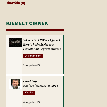
filozófia
(0)
0 bejegyzés
KIEMELT CIKKEK
VAXÓRIA KRÓNIKÁJA ‒ A
Korvid hadművelet és a
Láthatatlan Gépezet évtizede
Új Történelem
3 nappal ezelőtt
Darai Lajos:
Naplóbölcsességeim (2018)
Kultúra
6 nappal ezelőtt