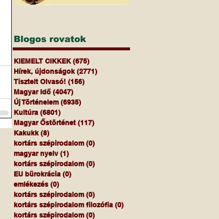
Blogos rovatok
KIEMELT CIKKEK
(675)
675 bejegyzés
Hírek, újdonságok
(2771)
2771 bejegyzés
Tisztelt Olvasó!
(156)
156 bejegyzés
Magyar Idő
(4047)
4047 bejegyzés
Új Történelem
(6935)
6935 bejegyzés
Kultúra
(6801)
6801 bejegyzés
Magyar Őstörténet
(117)
117 bejegyzés
Kakukk
(8)
8 bejegyzés
kortárs szépirodalom
(0)
0 bejegyzés
magyar nyelv
(1)
1 bejegyzés
kortárs szépirodalom
(0)
0 bejegyzés
EU bürokrácia
(0)
0 bejegyzés
emlékezés
(0)
0 bejegyzés
kortárs szépirodalom
(0)
0 bejegyzés
kortárs szépirodalom filozófia
(0)
0 bejegyzés
kortárs szépirodalom
(0)
0 bejegyzés