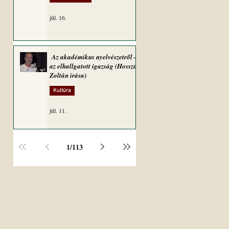
júl. 16.
Az akadémikus nyelvészetről –
az elhallgatott igazság (Hosszú
Zoltán írása)
Kultúra
júl. 11.
1
/
113