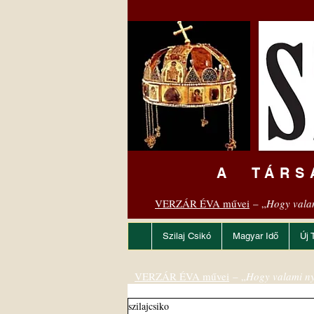
A TÁRS
VERZÁR ÉVA művei
– „
Hogy vala
Szilaj Csikó
Magyar Idő
Új 
VERZÁR ÉVA művei
– „
Hogy valami ny
szilajcsiko