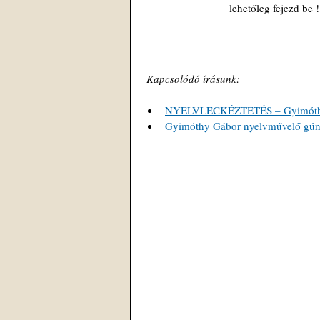
lehetőleg fejezd be !
 Kapcsolódó írásunk
: 
NYELVLECKÉZTETÉS – Gyimóthy G
Gyimóthy Gábor nyelvművelő gúnyv