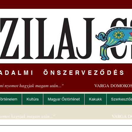
ADALMI ÖNSZERVEZŐDÉS
mi nyomot hagyjak magam után..."
VARGA DOMOKOS
Történelem
Kultúra
Magyar Őstörténet
Kakukk
Szerkesztő
omot hagyjak magam után..."
VARGA D