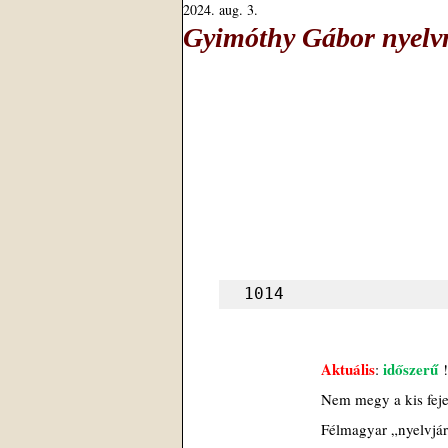
2024. aug. 3.
Gyimóthy Gábor nyelvm
1014
Aktuális
időszerű
: 
 !
Nem megy a kis fej
Félmagyar „nyelvjá