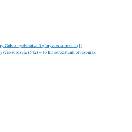
ábor nyelvművelő gúnyvers-sorozata (1)
ers-sorozata (542) – Jó hír sorozatunk olvasóinak