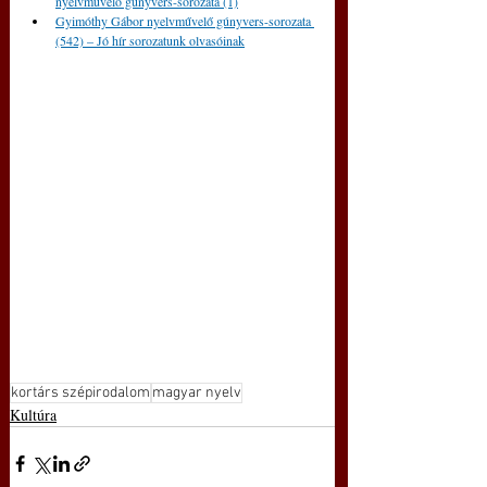
nyelvművelő gúnyvers-sorozata (1)
Gyimóthy Gábor nyelvművelő gúnyvers-sorozata 
(542) – Jó hír sorozatunk olvasóinak
kortárs szépirodalom
magyar nyelv
Kultúra