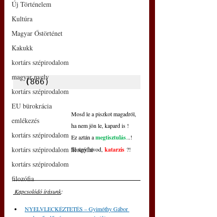
Új Történelem
Kultúra
Magyar Őstörténet
Kakukk
kortárs szépirodalom
magyar nyelv
(
866)
kortárs szépirodalom
EU bürokrácia
Mosd le a piszkot magadról,
emlékezés
ha nem jön le, kapard is !
kortárs szépirodalom
Ez aztán a
megtisztulás
.
..!
kortárs szépirodalom filozófia
Te úgy hívod,
katarzis 
?!   
kortárs szépirodalom
filozófia
 Kapcsolódó írásunk
: 
NYELVLECKÉZTETÉS – Gyimóthy Gábor 