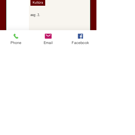
Kultúra
aug. 2.
A Rothschildok és a Pentagon
Phone
Email
Facebook
bizalmas feljegyzése: „Hét ország
kiiktatása… Irán végleges
legyőzése”
Új Történelem
aug. 1.
Geostratégiai dosszié: a háború,
amely megváltoztatta a hatalom
földrajzát (Laala Bechetoula
elemzése)
Új Történelem
júl. 29.