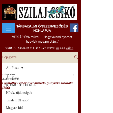
TÁRSADALMI ÖNSZERVEZŐDÉS
HONLAPJA
VERZÁR ÉVA művei – „Hogy valami nyomot
hagyjak magam után..."
VARGA DOMOKOS GYÖRGY művei
itt
és a
wikin
Bejegyzés
All Posts
szilajcsiko
All Posts
2024. márc. 8.
Gyimóthy Gábor nyelvművelő gúnyvers-sorozata
KIEMELT CIKKEK
(866)
Hírek, újdonságok
Tisztelt Olvasó!
Magyar Idő