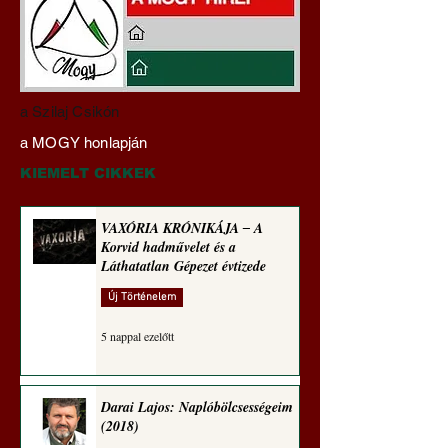
Darai Lajos:
Gyimóthy Gábor
a Szilaj Csikón
Naplóbölcsességeim
nyelvművelő gúnyv
a MOGY honlapján
(2026)
sorozata (1774)
KIEMELT CIKKEK
VAXÓRIA KRÓNIKÁJA ‒ A
Korvid hadművelet és a
Láthatatlan Gépezet évtizede
Új Történelem
5 nappal ezelőtt
Darai Lajos: Naplóbölcsességeim
(2018)