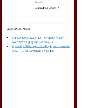
beszélsz,
a hazádnak tartozol !
 Kapcsolódó írásunk
: 
NYELVLECKÉZTETÉS – Gyimóthy Gábor 
nyelvművelő gúnyvers-sorozata (1)
Gyimóthy Gábor nyelvművelő gúnyvers-sorozata 
(542) – Jó hír sorozatunk olvasóinak