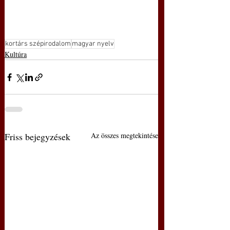
kortárs szépirodalom
magyar nyelv
Kultúra
Friss bejegyzések
Az összes megtekintése