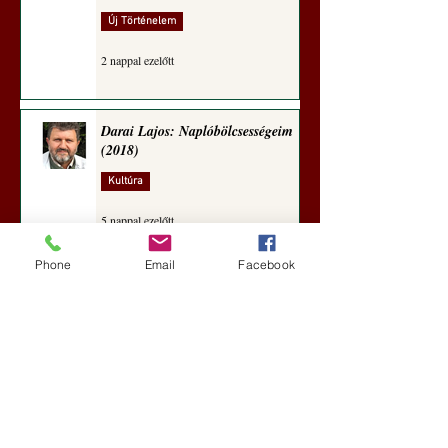
Új Történelem
2 nappal ezelőtt
Darai Lajos: Naplóbölcsességeim
(2018)
Kultúra
5 nappal ezelőtt
Phone
Email
Facebook
A Rothschildok és a Pentagon
bizalmas feljegyzése: „Hét ország
kiiktatása… Irán végleges
legyőzése”
Új Történelem
5 nappal ezelőtt