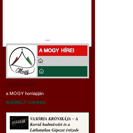
Darai Lajos:
Gyimóthy Gábor
a Szilaj Csikón
Naplóbölcsességeim
nyelvművelő gúnyv
a MOGY honlapján
(2022)
sorozata (1770)
KIEMELT CIKKEK
VAXÓRIA KRÓNIKÁJA ‒ A
Korvid hadművelet és a
Láthatatlan Gépezet évtizede