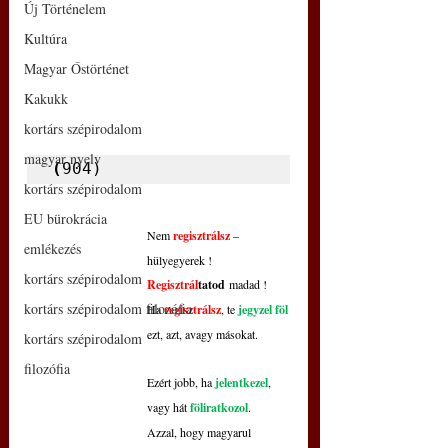
Új Történelem
Kultúra
Magyar Őstörténet
Kakukk
kortárs szépirodalom
magyar nyelv
(
904)
kortárs szépirodalom
EU bürokrácia
Nem 
regisztrálsz
 – 
emlékezés
hülyegyerek !
kortárs szépirodalom
Regisztrál
tatod
 madad !
kortárs szépirodalom filozófia
Ha 
regisztrálsz
, te 
jegyzel föl
ezt, azt, avagy másokat.
kortárs szépirodalom
filozófia
Ezért jobb, ha 
jelentkezel
,
vagy hát 
föliratkozol
.
Azzal, hogy magyarul 