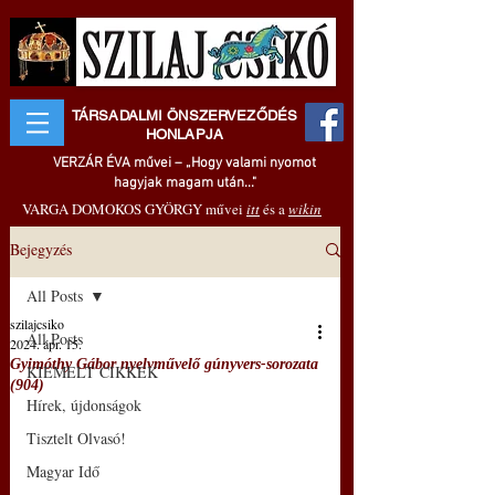
TÁRSADALMI ÖNSZERVEZŐDÉS
HONLAPJA
VERZÁR ÉVA művei – „Hogy valami nyomot
hagyjak magam után..."
VARGA DOMOKOS GYÖRGY művei
itt
és a
wikin
Bejegyzés
All Posts
szilajcsiko
All Posts
2024. ápr. 15.
Gyimóthy Gábor nyelvművelő gúnyvers-sorozata
KIEMELT CIKKEK
(904)
Hírek, újdonságok
Tisztelt Olvasó!
Magyar Idő