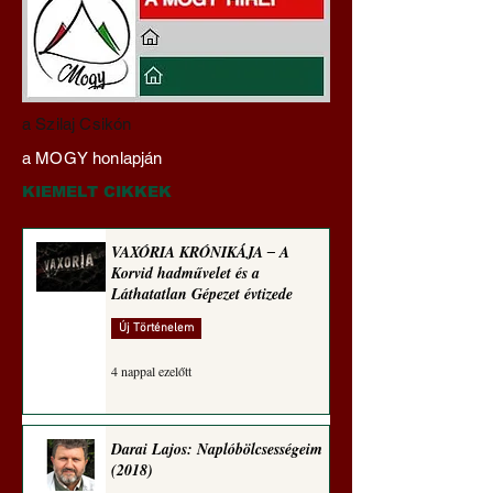
Darai Lajos:
Gyimóthy Gábor
a Szilaj Csikón
Naplóbölcsességeim
nyelvművelő gúnyv
a MOGY honlapján
(2025)
sorozata (1773)
KIEMELT CIKKEK
VAXÓRIA KRÓNIKÁJA ‒ A
Korvid hadművelet és a
Láthatatlan Gépezet évtizede
Új Történelem
4 nappal ezelőtt
Darai Lajos: Naplóbölcsességeim
(2018)