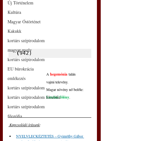
Új Történelem
Kultúra
Magyar Őstörténet
Kakukk
kortárs szépirodalom
magyar nyelv
(
942)
kortárs szépirodalom
EU bürokrácia
A 
hegemónia
 talán
emlékezés
vajmi televény.
kortárs szépirodalom
Magar növény nő belőle:
kortárs szépirodalom filozófia
hatalmi fölény
.
kortárs szépirodalom
filozófia
 Kapcsolódó írásunk
: 
NYELVLECKÉZTETÉS – Gyimóthy Gábor 