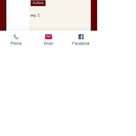
Kultúra
aug. 2.
A Rothschildok és a Pentagon
Phone
Email
Facebook
bizalmas feljegyzése: „Hét ország
kiiktatása… Irán végleges
legyőzése”
Új Történelem
aug. 1.
Geostratégiai dosszié: a háború,
amely megváltoztatta a hatalom
földrajzát (Laala Bechetoula
elemzése)
Új Történelem
júl. 29.