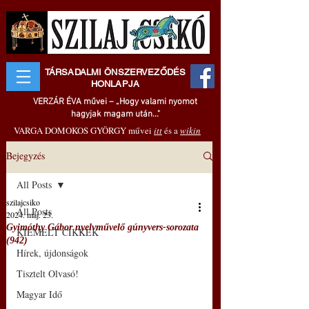
TÁRSADALMI ÖNSZERVEZŐDÉS
HONLAPJA
VERZÁR ÉVA művei – „Hogy valami nyomot
hagyjak magam után..."
VARGA DOMOKOS GYÖRGY művei
itt
és a
wikin
Bejegyzés
All Posts
szilajcsiko
All Posts
2024. máj. 23.
Gyimóthy Gábor nyelvművelő gúnyvers-sorozata
KIEMELT CIKKEK
(942)
Hírek, újdonságok
Tisztelt Olvasó!
Magyar Idő