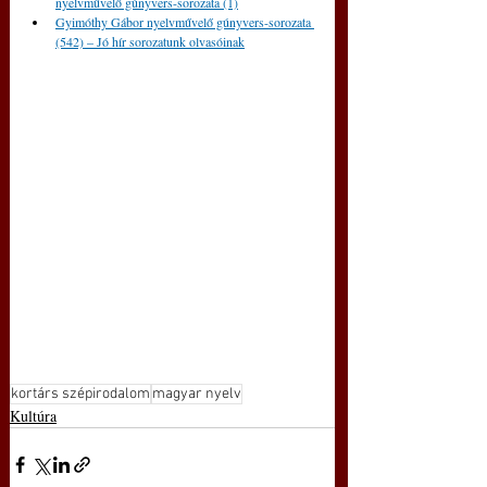
nyelvművelő gúnyvers-sorozata (1)
Gyimóthy Gábor nyelvművelő gúnyvers-sorozata 
(542) – Jó hír sorozatunk olvasóinak
kortárs szépirodalom
magyar nyelv
Kultúra