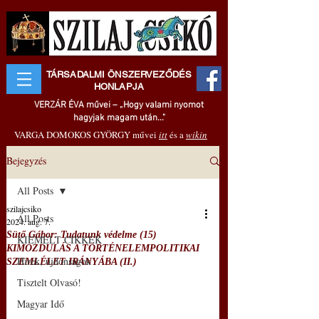
TÁRSADALMI ÖNSZERVEZŐDÉS
HONLAPJA
VERZÁR ÉVA művei – „Hogy valami nyomot
hagyjak magam után..."
VARGA DOMOKOS GYÖRGY művei
itt
és a
wikin
Bejegyzés
All Posts
szilajcsiko
All Posts
2024. aug. 7.
Sütő Gábor: Tudatunk védelme (15)
KIEMELT CIKKEK
KIMOZDULÁS A TÖRTÉNELEMPOLITIKAI
Hírek, újdonságok
SZEMLÉLET IRÁNYÁBA (II.)
Tisztelt Olvasó!
Magyar Idő