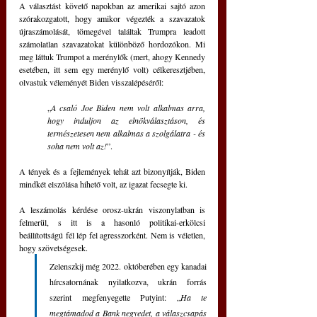
A választást követő napokban az amerikai sajtó azon 
szórakozgatott, hogy amikor végezték a szavazatok 
újraszámolását, tömegével találtak Trumpra leadott 
számolatlan szavazatokat különböző hordozókon. Mi 
meg láttuk Trumpot a merénylők (mert, ahogy Kennedy 
esetében, itt sem egy merénylő volt) célkeresztjében, 
olvastuk véleményét Biden visszalépéséről: 
„
A csaló Joe Biden nem volt alkalmas arra, 
hogy induljon az elnökválasztáson, és 
természetesen nem alkalmas a szolgálatra - és 
soha nem volt az!
”. 
A tények és a fejlemények tehát azt bizonyítják, Biden 
mindkét elszólása hihető volt, az igazat fecsegte ki.
A leszámolás kérdése orosz-ukrán viszonylatban is 
felmerül, s itt is a hasonló politikai-erkölcsi 
beállítottságú fél lép fel agresszorként. Nem is véletlen, 
hogy szövetségesek. 
Zelenszkij még 2022. októberében egy kanadai 
hírcsatornának nyilatkozva, ukrán forrás 
szerint megfenyegette Putyint: „
Ha te 
megtámadod a Bank negyedet, a válaszcsapás 