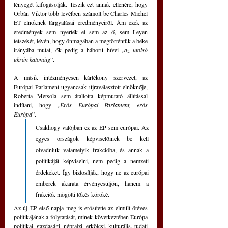
lényegét kifogásolják. Teszik ezt annak ellenére, hogy 
Orbán Viktor több levélben számolt be Charles Michel 
ET elnöknek tárgyalásai eredményeiről. Ám ezek az 
eredmények sem nyerték el sem az ő, sem Leyen 
tetszését, lévén, hogy önmagában a megtörténtük a béke 
irányába mutat, ők pedig a háború hívei „
az utolsó 
ukrán katonáig
”. 
A másik intézményesen kártékony szervezet, az 
Európai Parlament ugyancsak újraválasztott elnöknője, 
Roberta Metsola sem átallotta képmutató állítással 
indítani, hogy „
Erős Európai Parlament, erős 
Európa
”. 
Csakhogy valójban ez az EP sem európai. Az 
egyes országok képviselőinek be kell 
olvadniuk valamelyik frakcióba, és annak a 
politikáját képviselni, nem pedig a nemzeti 
érdekeket. Így biztosítják, hogy ne az európai 
emberek akarata érvényesüljön, hanem a 
frakciók mögötti tőkés köröké. 
Az új EP első napja meg is erősítette az elmúlt ötéves 
politikájának a folytatását, minek következtében Európa 
politikai, gazdasági, néprajzi, erkölcsi, kulturális, tudati 