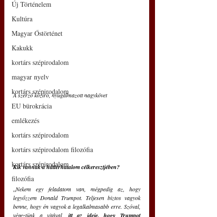
Új Történelem
Kultúra
Magyar Őstörténet
Kakukk
kortárs szépirodalom
magyar nyelv
kortárs szépirodalom
A szerző közíró, nyugalmazott nagykövet
EU bürokrácia
emlékezés
kortárs szépirodalom
kortárs szépirodalom filozófia
kortárs szépirodalom
Kik vannak a háttérhatalom célkeresztjében?
filozófia
„
Nekem egy feladatom van, mégpedig az, hogy 
legyőzzem Donald Trumpot. Teljesen biztos vagyok 
benne, hogy én vagyok a legalkalmasabb erre. Szóval, 
végeztünk a vitával, 
itt az ideje, hogy Trumpot 