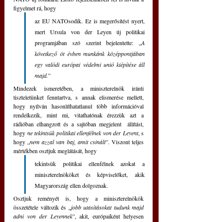
figyelmet rá, hogy 
az EU NATOsodik. Ez is megerősítést nyert, 
mert Ursula von der Leyen új politikai 
programjában szó szerint bejelentette: „
A 
következő öt évben munkánk középpontjában 
egy valódi európai védelmi unió kiépítése áll 
majd.
”  
Mindezek ismeretében, a miniszterelnök iránti 
tiszteletünket fenntartva, s annak elismerése mellett, 
hogy nyílván hasonlíthatatlanul több információval 
rendelkezik, mint mi, vitathatónak érezzük azt a 
rádióban elhangzott és a sajtóban megjelent  állítást, 
hogy 
ne tekintsük politikai ellenfélnek von der Leyent
, s 
hogy „
nem azzal van baj, amit csinált
”. Viszont teljes 
mértékben osztjuk meglátását, hogy 
tekintsük politikai ellenfélnek azokat a 
miniszterelnököket és képviselőket, akik 
Magyarország ellen dolgoznak. 
Osztjuk reményét is, hogy a miniszterelnökök 
összetétele változik és „
jobb utasításokat tudunk majd 
adni von der Leyennek
”, akit, európaiként helyesen 