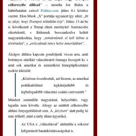
célkeresztbe állítsuk
” – mondta Joe Biden a 
háttérhatalmi szócső 
Politico.com
 július 8-i közlése 
szerint. Elon Musk „X” portálja ugyanezt így idézi: „
Itt 
az ideje, hogy Trumpot telitalálat érje
”. Július 13-án be 
is következett a Trump elleni merénylet! Szerencsére 
sikertelenül, s Bidennek bosszankodva kellett 
magyarázkodnia, hogy „
mindenkinek el kell ítélnie a 
történteket
”, s „
erőszaknak nincs helye Amerikában
”. 
Álságos állítása kapcsán gondoljunk vissza arra, amit 
botrányos elnökké választásáról önmaga fecsegett ki, s 
amit sok amerikai és nemzetközi tömegtájékoztatási 
eszköz leközölt: 
„Közösen összehoztuk, azt hiszem, az amerikai 
politikatörténet legkiterjedtebb és 
legbefogadóbb választási csalási szervezetét.” 
Mindezt semmiféle magyarázat, helyesbítés, vagy 
tagadás nem követte. Ahogy az említett célkeresztbe 
állítási fenyegetődzését sem. A „
közösen
” alatt pedig ki 
más érthető, mint a mély állam ügynökei. 
Az USA e „választással” alulmúlta a sokszor 
kifigurázott banánköztársaságokat is. 