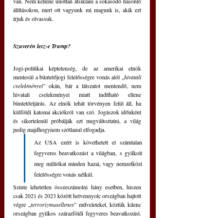
van. Nem kellene unottan átsiklani a sokasodó hasonló 
állításokon, mert ott vagyunk mi magunk is, akik ezt 
írjuk és olvassuk.
Szuverén lesz-e Trump?
Jogi-politikai képtelenség, de az amerikai elnök 
mentesül a büntetőjogi felelősségre vonás alól „
hivatali 
cselekményei
” okán, bár a látszatot mentendő, nem 
hivatali cselekményei miatt indítható ellene 
büntetőeljárás. Az elnök tehát törvényen felül áll, ha 
külföldi katonai akciókról van szó. Jogászok időnként 
és sikertelenül próbálják ezt megváltoztatni, a világ 
pedig majdhogynem szótlanul elfogadja. 
Az USA ezért is követhetett el számtalan 
fegyveres beavatkozást a világban, s gyilkolt 
meg milliókat minden hazai, vagy nemzetközi 
felelősségre vonás nélkül. 
Szinte lehetetlen összeszámolni hány esetben, hiszen 
csak 2021 és 2023 között hetvennyolc országban hajtott 
végre „
terrorizmusellenes
” műveleteket, köztük kilenc 
országban gyilkos szárazföldi fegyveres beavatkozást. 