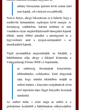
néhány bizonytalan ígéreten kívül semmi mást 
nem kaptak, sőt a helyzet rosszabbodik. 
Nem is helyes, ahogy fokozatosan ez is kiderül, hogy a 
rendkívüli humanitárius segítségen kívül energia- és 
üzemanyag szállításban, katonai területen és más 
vonalakon olyan megkérdőjelezendő támogatást kapnak 
tőlünk, amely többet jelenthet a pénzügyinél és a 
fegyvereknél, amit a nyugat-európaiaktól s az 
amerikaiaktól kapnak.
Végül nyomatékkal megismételjük: ne feledjük, a 
háttérhatalom célja, ahogy a kiképző központja, a 
Világgazdasági Fórum (WEF) is bejelentette, 
az emberiség létszámának könyörtelen, 
többmilliárdos csökkentése. Ezért dolgoznak 
rajta, hogy minden tekintetben uralják az 
emberi tudatot, s kényelmi szolgáltatások révén 
első lépésként teljes függő helyzetbe hozzanak 
mindenkit. 
Az emberi tudat, s ezzel maga az ember is a 
globalizmus kezdetétől a háttérhatalom célkeresztjében 