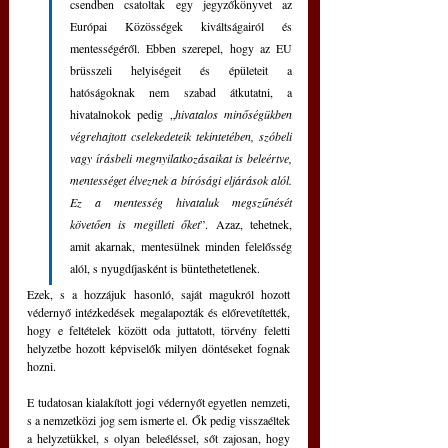
csendben csatoltak egy jegyzőkönyvet az 
Európai Közösségek kiváltságairól és 
mentességéről. Ebben szerepel, hogy az EU 
brüsszeli helyiségeit és épületeit a 
hatóságoknak nem szabad átkutatni, a 
hivatalnokok pedig „
hivatalos minőségükben 
végrehajtott cselekedeteik tekintetében, szóbeli 
vagy írásbeli megnyilatkozásaikat is beleértve, 
mentességet élveznek a bírósági eljárások alól. 
Ez a mentesség hivataluk megszűnését 
követően is megilleti őket
”. Azaz, tehetnek, 
amit akarnak, mentesülnek minden felelősség 
alól, s nyugdíjasként is büntethetetlenek.
Ezek, s a hozzájuk hasonló, saját magukról hozott 
védernyő intézkedések megalapozták és előrevetítették, 
hogy e feltételek között oda juttatott, törvény feletti 
helyzetbe hozott képviselők milyen döntéseket fognak 
hozni. 
E tudatosan kialakított jogi védernyőt egyetlen nemzeti, 
s a nemzetközi jog sem ismerte el. Ők pedig visszaéltek 
a helyzetükkel, s olyan beleéléssel, sőt zajosan, hogy 