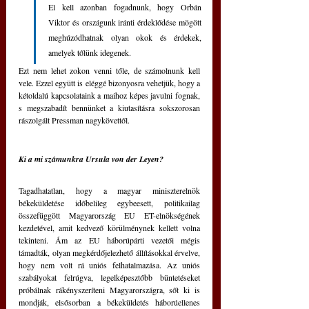
El kell azonban fogadnunk, hogy Orbán 
Viktor és országunk iránti érdeklődése mögött 
meghúzódhatnak olyan okok és érdekek, 
amelyek tőlünk idegenek. 
Ezt nem lehet zokon venni tőle, de számolnunk kell 
vele. Ezzel együtt is eléggé bizonyosra vehetjük, hogy a 
kétoldalú kapcsolataink a maihoz képes javulni fognak, 
s megszabadít bennünket a kiutasításra sokszorosan 
rászolgált Pressman nagykövettől. 
Ki a mi számunkra Ursula von der Leyen?
Tagadhatatlan, hogy a magyar miniszterelnök 
békeküldetése időbelileg egybeesett, politikailag 
összefüggött Magyarország EU ET-elnökségének 
kezdetével, amit kedvező körülménynek kellett volna 
tekinteni. Ám az EU háborúpárti vezetői mégis 
támadták, olyan megkérdőjelezhető állításokkal érvelve, 
hogy nem volt rá uniós felhatalmazása. Az uniós 
szabályokat felrúgva, legelképesztőbb büntetéseket 
próbálnak rákényszeríteni Magyarországra, sőt ki is 
mondják, elsősorban a békeküldetés háborúellenes 