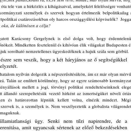
óta tele van a hírközlés a kihágásaival, amelyekért felelősségre vonható.
 kormányzati személyek és szervek hogyan értelmezik belpolitikailag a
tpolitikai csatározásokban oly harcos országgyűlési képviselők?  Joggal
 oka, de különösen a célja?
gatott Karácsony Gergelynek is első dolga volt, hogy érdemtelenül
őnökeit. Mindketten fesztelenül és kihívóan élik világukat Budapesten és
ájuk sorolható nemzetellenes ügyeskedőknek a hajuk szála sem görbül. 
 észre sem veszik, hogy a két háryjános az ő segítségükkel 
elyzetét. 
térhatalom nyílván dolgozik a népszerűsítésükön, ám ez már olyan mérvű,
zá. Talán az említett körülmény, hogy az egyre számosabb kormányzati
ényállások mellett a jogi, törvényi politikai rendeltetéseinknek eleget
t állandó szerepeltetésük vezető hírként az ismertségüket növeli óriási
 és határozottan lépniük kellett volna, elnézik mindezt. Mégis
zervek is, a személyek is. Nem veszélyeztetik a globalista világrendet,
e maguknak.
lamiatlansági ügy. Senki nem tűzi napirendre, de a 
erenitása, amit ugyancsak sértenek az előző bekezdésekben 