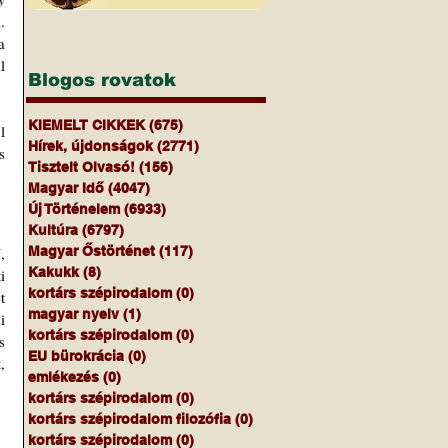
 
 
 
Blogos rovatok
KIEMELT CIKKEK
(675)
675 bejegyzés
 
Hírek, újdonságok
(2771)
2771 bejegyzés
 
Tisztelt Olvasó!
(156)
156 bejegyzés
Magyar Idő
(4047)
4047 bejegyzés
Új Történelem
(6933)
6933 bejegyzés
Kultúra
(6797)
6797 bejegyzés
 
Magyar Őstörténet
(117)
117 bejegyzés
Kakukk
(8)
8 bejegyzés
 
kortárs szépirodalom
(0)
0 bejegyzés
 
magyar nyelv
(1)
1 bejegyzés
 
kortárs szépirodalom
(0)
0 bejegyzés
 
EU bürokrácia
(0)
0 bejegyzés
 
emlékezés
(0)
0 bejegyzés
kortárs szépirodalom
(0)
0 bejegyzés
kortárs szépirodalom filozófia
(0)
0 bejegyzés
kortárs szépirodalom
(0)
0 bejegyzés