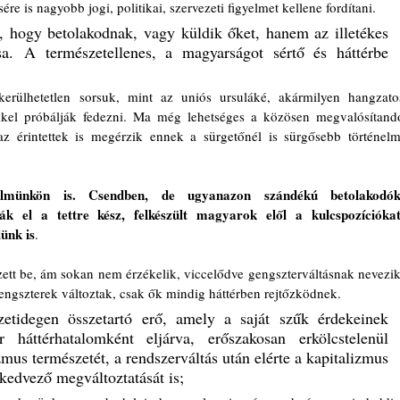
re is nagyobb jogi, politikai, szervezeti figyelmet kellene fordítani. 
, hogy betolakodnak, vagy küldik őket, hanem az illetékes 
sa. A természetellenes, a magyarságot sértő és háttérbe 
kerülhetetlen sorsuk, mint az uniós ursuláké, akármilyen hangzatos
kkel próbálják fedezni. Ma még lehetséges a közösen megvalósítandó
az érintettek is megérzik ennek a sürgetőnél is sürgősebb történelmi
nelmünkön is. Csendben, de ugyanazon szándékú betolakodók,
ák el a tettre kész, felkészült magyarok elől a kulcspozíciókat,
ünk is
. 
tt be, ám sokan nem érzékelik, viccelődve gengszterváltásnak nevezik.
engszterek változtak, csak ők mindig háttérben rejtőzködnek. 
tidegen összetartó erő, amely a saját szűk érdekeinek 
háttérhatalomként eljárva, erőszakosan erkölcstelenül 
mus természetét, a rendszerváltás után elérte a kapitalizmus 
kedvező megváltoztatását is; 