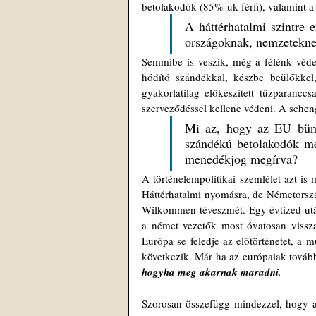
betolakodók (85%-uk férfi), valamint a
A háttérhatalmi szintre 
országoknak, nemzeteknek
Semmibe is veszik, még a félénk véde
hódító szándékkal, készbe beülőkkel,
gyakorlatilag előkészített tűzparancc
Mi az, hogy az EU büntet
szándékú betolakodók men
menedékjog megírva? 
A történelempolitikai szemlélet azt is
Háttérhatalmi nyomásra, de Németország
Wilkommen téveszmét. Egy évtized után,
a német vezetők most óvatosan vissza
Európa se feledje az előtörténetet, a m
hogyha meg akarnak maradni
.
Szorosan összefügg mindezzel, hogy a 