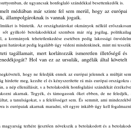
 suttyomban, de ugyancsak honfoglaló szándékkal besettenkedők is. 
emelt médiában már szinte fel sem merül, hogy az európai 
, állampolgároknak is vannak jogaik. 
lmüket is büntetik. Az országhatárokat okmányok nélkül erőszakosan,
 sőt gyilkoló betolakodókkal szemben már rég jogilag, politikailag,
sal, a kormányok tehetetlenkedése esetében pedig lakossági önvédelmi
i tagállamait, mert korlátozzák ismeretlen illetőségű és 
edékjogát? Hol van ez az ursulák, angélák által követelt 
 megköveteli, hogy ne feledjük ennek az európai jelennek a múltját sem.
 hirdette meg, kezdte el és kényszerítette rá más európai országokra a
 a nép ellenállását, s a betolakodók honfoglalási szándékát érzékelve,
kozni akarnak. Tegyék, és támogassuk őket ebben, de ne feledjék, s
últat, a tanulságokat, s a felelősséget sem. És semmit, ami mindezekből
magyarság terhére ijesztően növekszik a betolakodott és a betolakodó