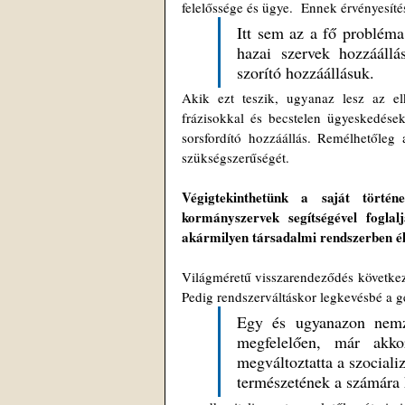
felelőssége és ügye.  Ennek érvényesítésé
Itt sem az a fő probléma
hazai szervek hozzáállá
szorító hozzáállásuk. 
Akik ezt teszik, ugyanaz lesz az el
frázisokkal és becstelen ügyeskedése
sorsfordító hozzáállás. Remélhetőleg 
szükségszerűségét.
Végigtekinthetünk a saját törté
kormányszervek segítségével foglalj
akármilyen társadalmi rendszerben él
Világméretű visszarendeződés következe
Pedig rendszerváltáskor legkevésbé a g
Egy és ugyanazon nemze
megfelelően, már akkor 
megváltoztatta a szocializ
természetének a számára 