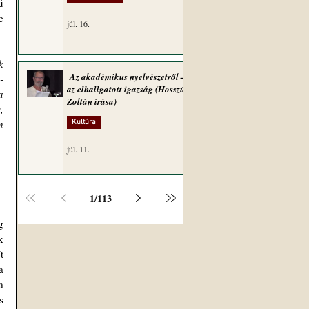
 
 
júl. 16.
 
Az akadémikus nyelvészetről –
-
az elhallgatott igazság (Hosszú
 
Zoltán írása)
 
 
Kultúra
júl. 11.
1
/
113
 
 
 
 
 
 