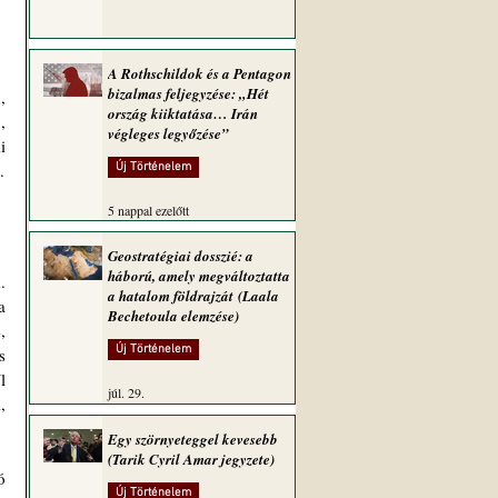
A Rothschildok és a Pentagon
bizalmas feljegyzése: „Hét
 
ország kiiktatása… Irán
 
végleges legyőzése”
 
szerveződéssel kellene védeni. A schengeni határokat pedig legalább úgy védeni mindenkinek, mint mi tesszük. 
Új Történelem
5 nappal ezelőtt
Geostratégiai dosszié: a
háború, amely megváltoztatta
 
a hatalom földrajzát (Laala
 
Bechetoula elemzése)
 
Új Történelem
 
 
júl. 29.
következik. Már ha az európaiak továbbra is európaiak akarnak maradni, sőt egyre inkább úgy kell fogalmazni, 
Egy szörnyeteggel kevesebb
(Tarik Cyril Amar jegyzete)
 
Új Történelem