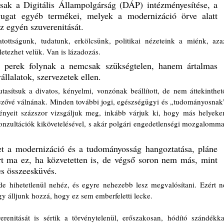
csak a Digitális Állampolgárság (DÁP) intézményesítése, a 
gat egyéb termékei, melyek a modernizáció örve alatt 
z egyén szuverenitását. 
tottságunk, tudatunk, erkölcsünk, politikai nézeteink a miénk, azaz
letezhet velük. Van is lázadozás. 
perek folynak a nemcsak szükségtelen, hanem ártalmas 
állalatok, szervezetek ellen. 
asítsuk a divatos, kényelmi, vonzónak beállított, de nem áttekinthető
zővé válnának. Minden további jogi, egészségügyi és „tudományosnak”
zményeit százszor vizsgáljuk meg, inkább várjuk ki, hogy más helyeken
konzultációk kikövetelésével, s akár polgári engedetlenségi mozgalommal
t a modernizáció és a tudományosság hangoztatása, pláne 
t ma ez, ha közvetetten is, de végső soron nem más, mint 
s összeesküvés. 
 hihetetlenül nehéz, és egyre nehezebb lesz megvalósítani. Ezért ne
gy álljunk hozzá, hogy ez sem emberfeletti lecke.
nitását is sértik a törvénytelenül, erőszakosan, hódító szándékkal