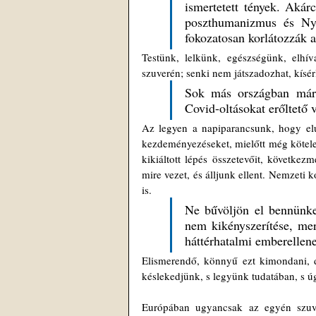
ismertetett tények. Akár
poszthumanizmus és Nyu
fokozatosan korlátozzák a
Testünk, lelkünk, egészségünk, elhíva
szuverén; senki nem játszadozhat, kísér
Sok más országban már 
Covid-oltásokat erőltető v
Az legyen a napiparancsunk, hogy elut
kezdeményezéseket, mielőtt még kötele
kikiáltott lépés összetevőit, követke
mire vezet, és álljunk ellent. Nemzeti 
is. 
Ne bűvöljön el bennünke
nem kikényszerítése, mer
háttérhatalmi emberellene
Elismerendő, könnyű ezt kimondani, de
késlekedjünk, s legyünk tudatában, s ú
Európában ugyancsak az egyén szuvere