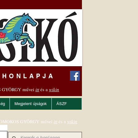
 HONLAPJA
 GYÖRGY művei
itt
és a
wikin
ség
Megjelent újságok
ÁSZF
OMOKOS GYÖRGY művei
itt
és a
wikin