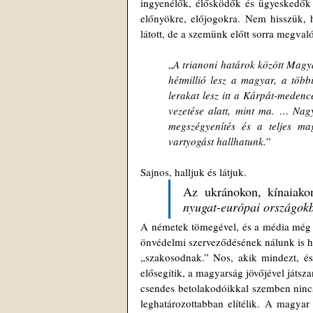
ingyenélők, élősködők és ügyeskedők s
előnyökre, előjogokra. Nem hisszük, 
látott, de a szemünk előtt sorra megval
„
A trianoni határok között Magya
hétmillió lesz a magyar, a töb
lerakat lesz itt a Kárpát-meden
vezetése alatt, mint ma. … Nagy
megszégyenítés és a teljes mag
vartyogást hallhatunk.
” 
Sajnos, halljuk és látjuk. 
Az ukránokon, kínaiakon
nyugat-európai országokb
A németek tömegével, és a média még h
önvédelmi szerveződésének nálunk is he
„szakosodnak.” Nos, akik mindezt, és 
elősegítik, a magyarság jövőjével játsz
csendes betolakodóikkal szemben nincs 
leghatározottabban elítélik. A magya