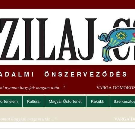
ADALMI ÖNSZERVEZŐDÉS
mi nyomot hagyjak magam után..."
VARGA DOMOKOS
Történelem
Kultúra
Magyar Őstörténet
Kakukk
Szerkesztő
omot hagyjak magam után..."
VARGA D