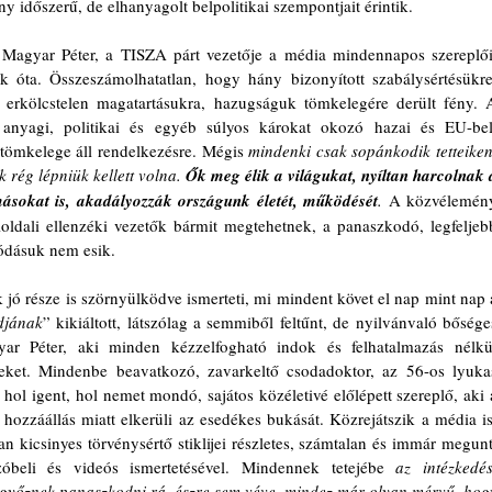
y időszerű, de elhanyagolt belpolitikai szempontjait érintik.
Magyar Péter, a TISZA párt vezetője a média mindennapos szereplői.
óta. Összeszámolhatatlan, hogy hány bizonyított szabálysértésükre,
, erkölcstelen magatartásukra, hazugságuk tömkelegére derült fény. A
anyagi, politikai és egyéb súlyos károkat okozó hazai és EU-beli
tömkelege áll rendelkezésre. Mégis 
mindenki csak sopánkodik tetteiken,
k rég lépniük kellett volna.
Ők meg élik a világukat, nyíltan harcolnak a
másokat is, akadályozzák országunk életét, működését
.
 A közvélemény
oldali ellenzéki vezetők bármit megtehetnek, a panaszkodó, legfeljebb
ódásuk nem esik.
k jó része is szörnyülködve ismerteti, mi mindent követ el nap mint nap a
djának
” kikiáltott, látszólag a semmiből feltűnt, de nyilvánvaló bőséges
yar Péter, aki minden kézzelfogható indok és felhatalmazás nélkül
ket. Mindenbe beavatkozó, zavarkeltő csodadoktor, az 56-os lyukas
 hol igent, hol nemet mondó, sajátos közéletivé előlépett szereplő, aki a
hozzáállás miatt elkerüli az esedékes bukását. Közrejátszik a média is,
van kicsinyes törvénysértő stiklijei részletes, számtalan és immár megunt,
óbeli és videós ismertetésével. Mindennek tetejébe 
az intézkedési
 győznek panaszkodni rá, észre sem véve, mindez már olyan mérvű, hogy