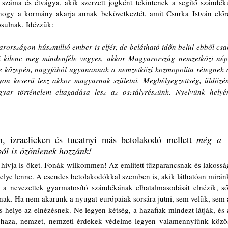
záma és étvágya, akik szerzett jogként tekintenek a segítő szándékú
hogy a kormány akarja annak bekövetkeztét, amit Csurka István előre
ósulnak. Idézzük: 
rországon húszmillió ember is elfér, de belátható időn belül ebből csak
bi kilenc meg mindenféle vegyes, akkor Magyarország nemzetközi nép
ce közepén, nagyjából ugyanannak a nemzetközi kozmopolita rétegnek a
on keserű lesz akkor magyarnak születni. Megbélyegzettség, üldözés,
yar történelem eltagadása lesz az osztályrészünk. Nyelvünk helyén
, izraelieken és tucatnyi más betolakodó mellett 
még a 
ól is özönlenek hozzánk!
ívja is őket. Fonák wilkommen! Az említett tűzparancsnak és lakosság
lye lenne. A csendes betolakodókkal szemben is, akik láthatóan miránk
a nevezettek gyarmatosító szándékának elhatalmasodását elnézik, sőt
anak. Ha nem akarunk a nyugat-európaiak sorsára jutni, sem velük, sem a
helye az elnézésnek. Ne legyen kétség, a hazafiak mindezt látják, és a
r haza, nemzet, nemzeti érdekek védelme legyen valamennyiünk közös