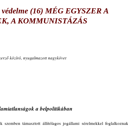
k védelme (16) MÉG EGYSZER A
EK, A KOMMUNISTÁZÁS
zerző közíró, nyugalmazott nagykövet
lamiatlanságok a belpolitikában
 szemben támasztott állítólagos jogállami sérelmekkel foglalkoznak,