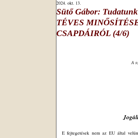
2024. okt. 13.
Sütő Gábor: Tudatun
TÉVES MINŐSÍTÉS
CSAPDÁIRÓL (4/6)
A s
Jogál
E fejtegetések nem az EU által velünk