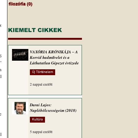
filozófia
(0)
0 bejegyzés
 
KIEMELT CIKKEK
VAXÓRIA KRÓNIKÁJA ‒ A
 
Korvid hadművelet és a
 
Láthatatlan Gépezet évtizede
 
Új Történelem
 
2 nappal ezelőtt
Darai Lajos:
Naplóbölcsességeim (2018)
 
Kultúra
5 nappal ezelőtt
 