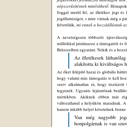
népszerűsítésnek minősíthető.
 Hónapok 
Joggal merül fel, az illetékes jogi és
jogállamiságot, s mire várnak még a pár
felvetődik, 
mi ennek a hozzáállásnak az
A nevetségesen többször újraválaszt
milliókkal jutalmazza a támogatóit és f
Brüsszelben egyaránt. Nekik és a hozz
Az illetékesek láthatólag
alakította ki kiváltságos h
Az őket felépítő hazai és globális hát
hogy valami más támogatás is kell hoz
szerv alkalmatlan rá, hogy tisztázott t
tegyenek. Ugyanis lejáratónak beállítot
mértékben. Akiknek ebben már régen
változatlanul a helyükön maradnak. A s
hanem inkább helyet követelnek benn
Van még nagyobb jogál
honpolgárnak is van szuv