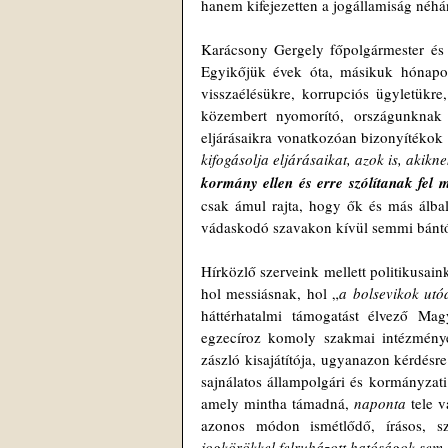
hanem kifejezetten a jogállamiság néhán
Karácsony Gergely főpolgármester és 
Egyikőjük évek óta, másikuk hónapok 
visszaélésükre, korrupciós ügyletükre
közembert nyomorító, országunknak 
eljárásaikra vonatkozóan bizonyítékok 
kifogásolja eljárásaikat, azok is, akikne
kormány ellen és erre szólítanak fel 
csak ámul rajta, hogy ők és más álbal
vádaskodó szavakon kívül semmi bánt
Hírközlő szerveink mellett politikusain
hol messiásnak, hol „
a bolsevikok utó
háttérhatalmi támogatást élvező Mag
egzecíroz komoly szakmai intézménye
zászló kisajátítója, ugyanazon kérdésre
sajnálatos állampolgári és kormányzati 
amely mintha támadná, 
naponta 
tele 
azonos módon ismétlődő, írásos, sz
jogkörökkel felruházott hatóságok sem