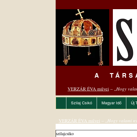
A TÁRS
VERZÁR ÉVA művei
– „
Hogy vala
Szilaj Csikó
Magyar Idő
Új 
VERZÁR ÉVA művei
– „
Hogy valami ny
szilajcsiko