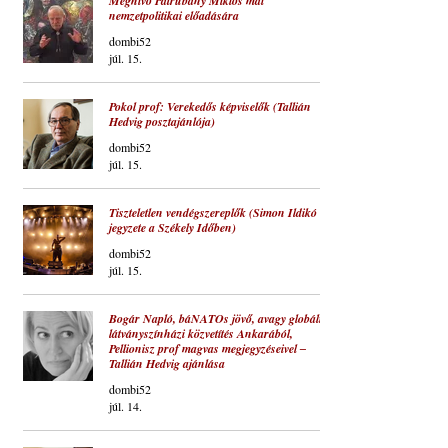
Meghívó Patrubány Miklós mai
nemzetpolitikai előadására
dombi52
júl. 15.
Pokol prof: Verekedős képviselők (Tallián
Hedvig posztajánlója)
dombi52
júl. 15.
Tiszteletlen vendégszereplők (Simon Ildikó
jegyzete a Székely Időben)
dombi52
júl. 15.
Bogár Napló, báNATOs jövő, avagy globális
látványszínházi közvetítés Ankarából,
Pellionisz prof magvas megjegyzéseivel ‒
Tallián Hedvig ajánlása
dombi52
júl. 14.