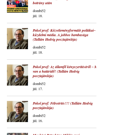
botrány után
dombi52
júl. 18.
Pokol prof: Közvéleményformáló politikai‒
küzdelmi média. A jobbos bambasága
(Tallián Hedvig posztajánlója)
dombi52
júl. 18.
Pokol prof: Az államfő kényszerítéséről ‒ Ma
van a határidő! (Tallián Hedvig
posztajánlója)
dombi52
júl. 17.
Pokol prof: Félreértés!!! (Tallián Hedvig
posztajánlója)
dombi52
júl. 16.