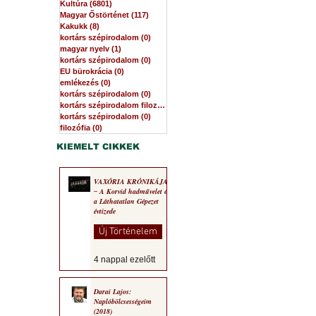
Kultúra
(6801)
6801 bejegyzés
Magyar Őstörténet
(117)
117 bejegyzés
Kakukk
(8)
8 bejegyzés
kortárs szépirodalom
(0)
0 bejegyzés
magyar nyelv
(1)
1 bejegyzés
kortárs szépirodalom
(0)
0 bejegyzés
EU bürokrácia
(0)
0 bejegyzés
emlékezés
(0)
0 bejegyzés
kortárs szépirodalom
(0)
0 bejegyzés
kortárs szépirodalom filozófia
(0)
0 bejegyzés
kortárs szépirodalom
(0)
0 bejegyzés
filozófia
(0)
0 bejegyzés
KIEMELT CIKKEK
VAXÓRIA KRÓNIKÁJA
‒ A Korvid hadművelet és
a Láthatatlan Gépezet
évtizede
Új Történelem
4 nappal ezelőtt
Darai Lajos:
Naplóbölcsességeim
(2018)