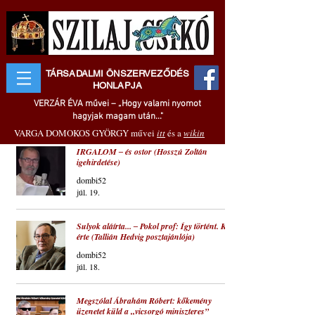
TÁRSADALMI ÖNSZERVEZŐDÉS
HONLAPJA
VERZÁR ÉVA művei – „Hogy valami nyomot
hagyjak magam után..."
VARGA DOMOKOS GYÖRGY művei
itt
és a
wikin
IRGALOM ‒ és ostor (Hosszú Zoltán
igehirdetése)
dombi52
júl. 19.
Sulyok aláírta... ‒ Pokol prof: Így történt. Kár
érte (Tallián Hedvig posztajánlója)
dombi52
júl. 18.
Megszólal Ábrahám Róbert: kőkemény
üzenetet küld a „vicsorgó miniszteres”