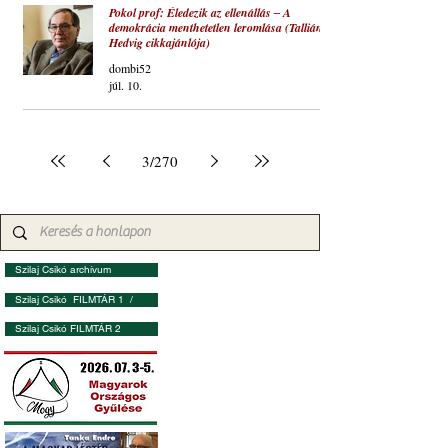
Pokol prof: Éledezik az ellenállás ‒ A
demokrácia menthetetlen leromlása (Tallián
Hedvig cikkajánlója)
dombi52
júl. 10.
3
/
270
Szilaj Csikó archívum
Szilaj Csikó FILMTÁR 1 /
Szilaj Csikó FILMTÁR 2