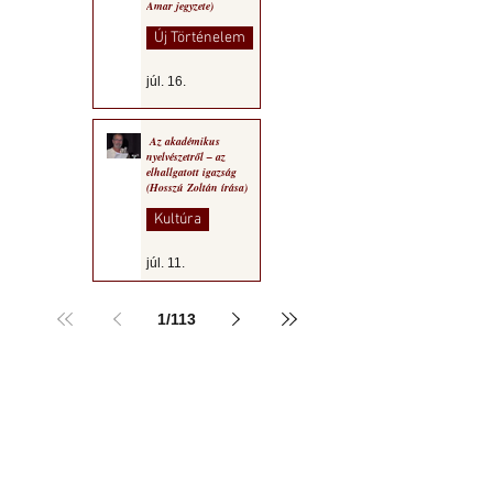
Amar jegyzete)
Új Történelem
júl. 16.
Az akadémikus
nyelvészetről – az
elhallgatott igazság
(Hosszú Zoltán írása)
Kultúra
júl. 11.
1
/
113
a MOGY honlapján