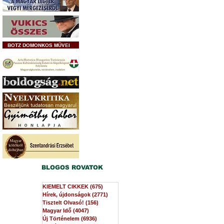
BOTZ DOMONKOS MŰVEI
BLOGOS ROVATOK
KIEMELT CIKKEK
(675)
675 bejegyzés
Hírek, újdonságok
(2771)
2771 bejegyzés
Tisztelt Olvasó!
(156)
156 bejegyzés
Magyar Idő
(4047)
4047 bejegyzés
Új Történelem
(6936)
6936 bejegyzés