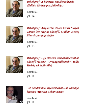
Pokol prof: A kibertéri totáldemokrácia
(Tallián Hedvig posztajánlója)
dombi52
júl. 14.
Pokol prof: Augusztus 20-án biztos Sulyok
Tamás lesz még az államfő! (Tallián Hedvig
film- és posztajánlója)
dombi52
júl. 13.
Pokol prof: Egy előzetes visszaküldési út az
államfő részére ‒ Országgyűlésnek! (Tallián
Hedvig cikkajánlója)
dombi52
júl. 11.
Az akadémikus nyelvészetről – az elhallgatott
igazság (Hosszú Zoltán írása)
dombi52
júl. 11.