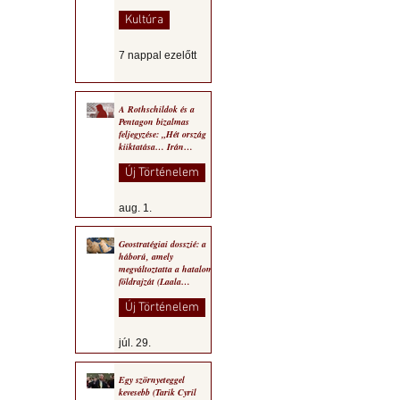
Kultúra
7 nappal ezelőtt
A Rothschildok és a
Pentagon bizalmas
feljegyzése: „Hét ország
kiiktatása… Irán
végleges legyőzése”
Új Történelem
aug. 1.
Geostratégiai dosszié: a
háború, amely
megváltoztatta a hatalom
földrajzát (Laala
Bechetoula elemzése)
Új Történelem
júl. 29.
Egy szörnyeteggel
kevesebb (Tarik Cyril