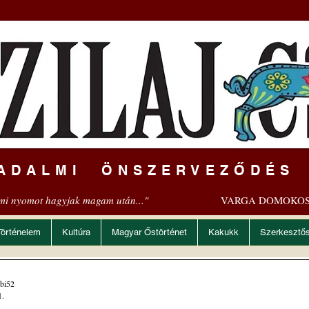
ADALMI ÖNSZERVEZŐDÉS
mi nyomot hagyjak magam után..."
VARGA DOMOKOS
Történelem
Kultúra
Magyar Őstörténet
Kakukk
Szerkesztő
bi52
1.