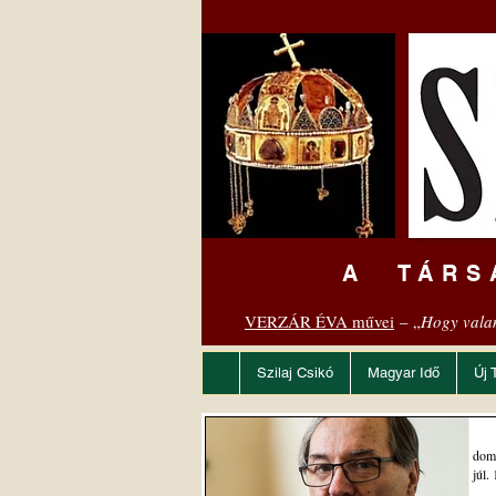
A TÁRS
VERZÁR ÉVA művei
– „
Hogy vala
Szilaj Csikó
Magyar Idő
Új 
dom
júl. 