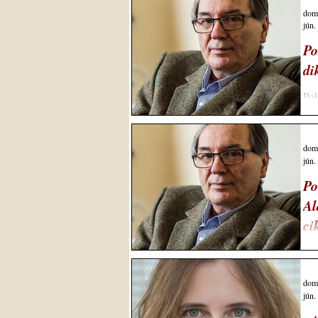
mél
dom
má
jún.
kap
Po
di
Pok
rügyezne... 
sop
Mik
dom
köz
jún.
Hiv
Po
ügy
Al
ci
Pok
elt
áll
dom
jún.
sno
még