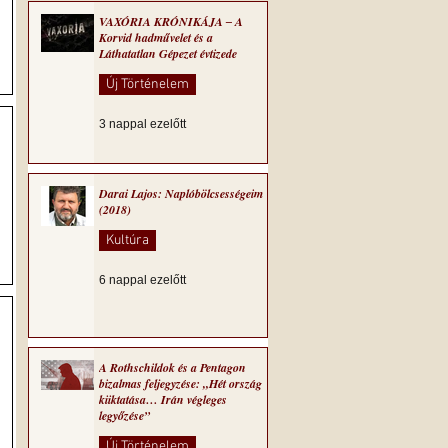
VAXÓRIA KRÓNIKÁJA ‒ A
Korvid hadművelet és a
Láthatatlan Gépezet évtizede
Új Történelem
3 nappal ezelőtt
vű
Darai Lajos: Naplóbölcsességeim
(2018)
Kultúra
6 nappal ezelőtt
a
A Rothschildok és a Pentagon
bizalmas feljegyzése: „Hét ország
kiiktatása… Irán végleges
legyőzése”
Új Történelem