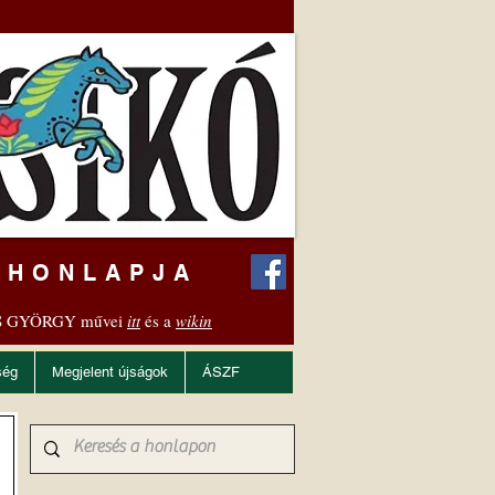
 HONLAPJA
 GYÖRGY művei
itt
és a
wikin
ség
Megjelent újságok
ÁSZF