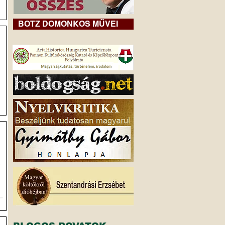
BOTZ DOMONKOS MŰVEI
y
,
a
i
e
e