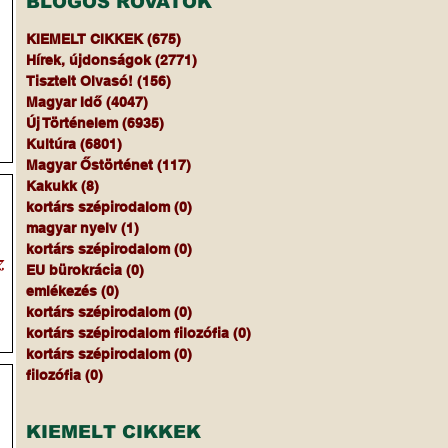
BLOGOS ROVATOK
KIEMELT CIKKEK
(675)
675 bejegyzés
Hírek, újdonságok
(2771)
2771 bejegyzés
Tisztelt Olvasó!
(156)
156 bejegyzés
Magyar Idő
(4047)
4047 bejegyzés
Új Történelem
(6935)
6935 bejegyzés
Kultúra
(6801)
6801 bejegyzés
Magyar Őstörténet
(117)
117 bejegyzés
Kakukk
(8)
8 bejegyzés
kortárs szépirodalom
(0)
0 bejegyzés
magyar nyelv
(1)
1 bejegyzés
kortárs szépirodalom
(0)
0 bejegyzés
z
EU bürokrácia
(0)
0 bejegyzés
emlékezés
(0)
0 bejegyzés
kortárs szépirodalom
(0)
0 bejegyzés
kortárs szépirodalom filozófia
(0)
0 bejegyzés
kortárs szépirodalom
(0)
0 bejegyzés
filozófia
(0)
0 bejegyzés
KIEMELT CIKKEK