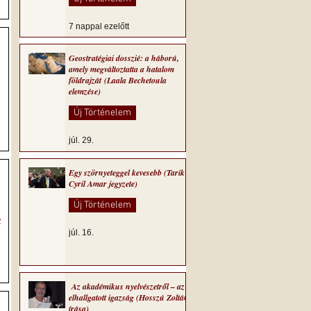
7 nappal ezelőtt
Geostratégiai dosszié: a háború,
amely megváltoztatta a hatalom
földrajzát (Laala Bechetoula
elemzése)
Új Történelem
júl. 29.
‒,
Egy szörnyeteggel kevesebb (Tarik
Cyril Amar jegyzete)
Új Történelem
l
a
júl. 16.
Az akadémikus nyelvészetről – az
elhallgatott igazság (Hosszú Zoltán
írása)