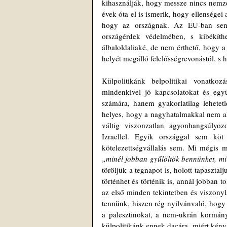
kihasználják, hogy messze nincs nemzet
évek óta el is ismerik, hogy ellenségei
hogy az országnak. Az EU-ban sem 
országérdek védelmében, s kibékíth
álbaloldaliaké, de nem érthető, hogy 
helyét megálló felelősségrevonástól, s h
Külpolitikánk belpolitikai vonatko
mindenkivel jó kapcsolatokat és együ
számára, hanem gyakorlatilag lehetetl
helyes, hogy a nagyhatalmakkal nem ak
váltig viszonzatlan agyonhangsúlyozo
Izraellel. Egyik országgal sem köt 
„minél jobban gyűlöltök bennünket, mi 
töröljük a tegnapot is, holott tapaszta
történhet és történik is, annál jobba
az első minden tekintetben és viszonyla
tennünk, hiszen rég nyilvánvaló, hogy 
a palesztinokat, a nem-ukrán kormány
külpolitikánk ennek dacára, miért kénysz