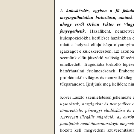
A kulcskérdés, egyben a fő felad
megingathatatlan biztosítása, aminek
ahogy erről Orbán Viktor és Vlagyi
fenyegethetik. 
Hazafiként, nemzetvé
kulcspozíciókba kerülését hazánkban é
miatt a helyzet elfajultsága olyannyir
igazságot e kulcskérdésben. Ez azonba
szemünk előtt játszódó valóság félreért
emelkedett. Tragédiába torkolló lépése
háttérhatalmi értelmezésének. Embersé
problémakör világos és nemzetközileg elf
tűzparancsot. Ijedjünk meg kellően; ni
Kövér László szemléletesen jellemezte a
uzsorások, országukat és nemzetüket e
tönkretétele, pénzügyi eladósítása és t
szervezett illegális migráció, az euró
fiataljaink nemi önazonosságát megcélz
között kell megvédeni szuverenitásu