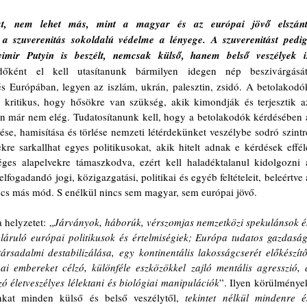
at, nem lehet más, mint a magyar és az európai jövő elszánt,
 a szuverenitás sokoldalú védelme a lényege. A szuverenitást pedig,
mir Putyin is beszélt, nemcsak külső, hanem belső veszélyek is
dőként el kell utasítanunk bármilyen idegen nép beszivárgását,
s Európában, legyen az iszlám, ukrán, palesztin, zsidó. A betolakodók
a kritikus, hogy hősökre van szükség, akik kimondják és terjesztik az
n már nem elég. Tudatosítanunk kell, hogy a betolakodók kérdésében a
ése, hamisítása és törlése nemzeti létérdekünket veszélybe sodró szintre
kre sarkallhat egyes politikusokat, akik hitelt adnak e kérdések efféle
ges alapelvekre támaszkodva, ezért kell haladéktalanul kidolgozni a
ogadandó jogi, közigazgatási, politikai és egyéb feltételeit, beleértve a
ncs más mód. S enélkül nincs sem magyar, sem európai jövő.
 helyzetet: „
Járványok, háborúk, vérszomjas nemzetközi spekulánsok és
láruló európai politikusok és értelmiségiek; Európa tudatos gazdasági
ársadalmi destabilizálása, egy kontinentális lakosságcserét előkészítő,
pai embereket célzó, különféle eszközökkel zajló mentális agresszió, a
ó életveszélyes lélektani és biológiai manipulációk
”. Ilyen körülmények
nkat minden külső és belső veszélytől, 
tekintet nélkül mindenre és