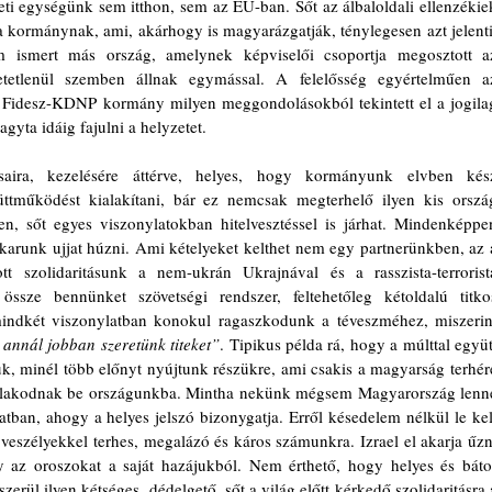
i egységünk sem itthon, sem az EU-ban. Sőt az álbaloldali ellenzékiek
 a kormánynak, ami, akárhogy is magyarázgatják, ténylegesen azt jelenti,
ismert más ország, amelynek képviselői csoportja megosztott az
etetlenül szemben állnak egymással. A felelősség egyértelműen az
a Fidesz-KDNP kormány milyen meggondolásokból tekintett el a jogilag
agyta idáig fajulni a helyzetet.
zásaira, kezelésére áttérve, helyes, hogy kormányunk elvben kész
ttműködést kialakítani, bár ez nemcsak megterhelő ilyen kis ország
en, sőt egyes viszonylatokban hitelvesztéssel is járhat. Mindenképpen
arunk ujjat húzni. Ami kételyeket kelthet nem egy partnerünkben, az a
tt szolidaritásunk a nem-ukrán Ukrajnával és a rasszista-terrorista
össze bennünket szövetségi rendszer, feltehetőleg kétoldalú titkos
annál jobban szeretünk titeket”
. Tipikus példa rá, hogy a múlttal együtt
ljuk, minél több előnyt nyújtunk részükre, ami csakis a magyarság terhére
n tolakodnak be országunkba. Mintha nekünk mégsem Magyarország lenne
tban, ahogy a helyes jelszó bizonygatja. Erről késedelem nélkül le kell
veszélyekkel terhes, megalázó és káros számunkra. Izrael el akarja űzni
 az oroszokat a saját hazájukból. Nem érthető, hogy helyes és bátor
erül ilyen kétséges, dédelgető, sőt a világ előtt kérkedő szolidaritásra a