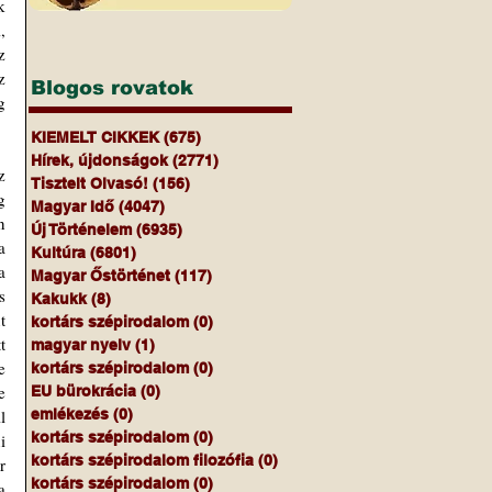
 
 
 
 
Blogos rovatok
 
KIEMELT CIKKEK
(675)
675 bejegyzés
Hírek, újdonságok
(2771)
2771 bejegyzés
 
Tisztelt Olvasó!
(156)
156 bejegyzés
 
Magyar Idő
(4047)
4047 bejegyzés
 
Új Történelem
(6935)
6935 bejegyzés
 
Kultúra
(6801)
6801 bejegyzés
 
Magyar Őstörténet
(117)
117 bejegyzés
 
Kakukk
(8)
8 bejegyzés
kötelezettségvállalás sem. Mi mégis mindkét viszonylatban konokul ragaszkodunk a téveszméhez, miszerint 
kortárs szépirodalom
(0)
0 bejegyzés
 
magyar nyelv
(1)
1 bejegyzés
 
kortárs szépirodalom
(0)
0 bejegyzés
 
EU bürokrácia
(0)
0 bejegyzés
 
emlékezés
(0)
0 bejegyzés
kortárs szépirodalom
(0)
0 bejegyzés
 
kortárs szépirodalom filozófia
(0)
0 bejegyzés
 
kortárs szépirodalom
(0)
0 bejegyzés
 