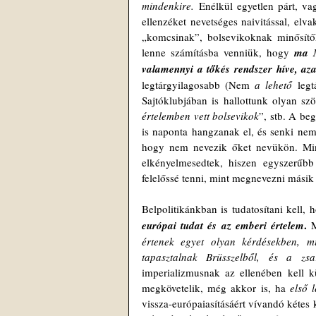
mindenkire.
 Enélkül egyetlen párt, va
ellenzéket nevetséges naivitással, elvak
„komcsinak”, bolsevikoknak minősítők
lenne számításba venniük, hogy 
ma M
valamennyi a tőkés rendszer híve, az
legtárgyilagosabb (Nem 
a lehető
 leg
Sajtóklubjában is hallottunk olyan szö
értelemben vett bolsevikok
”, stb. A be
is naponta hangzanak el, és senki nem 
hogy nem nevezik őket nevükön. Mint
elkényelmesedtek, hiszen egyszerűb
felelőssé tenni, mint megnevezni másik t
Belpolitikánkban is tudatosítani kell, 
.
európai tudat és az emberi értelem
 
értenek egyet olyan kérdésekben, mi
tapasztalnak Brüsszelből, és a zs
imperializmusnak az ellenében kell k
megkövetelik, még akkor is, ha 
első 