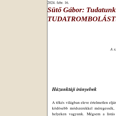
2024. febr. 16.
Sütő Gábor: Tudatu
TUDATROMBOLÁST(
A s
Házunktáji irányelvek
A tőkés világban eleve értelmetlen eljá
ködösebb módszerekkel méregessék, 
helyeken vagyunk. Mégsem a listás 