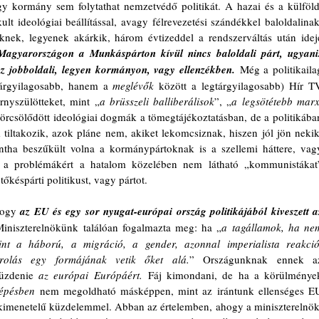
gy kormány sem folytathat nemzetvédő politikát. A hazai és a külföldi
ult ideológiai beállítással, avagy félrevezetési szándékkel baloldalinak,
nek, legyenek akárkik, három évtizeddel a rendszerváltás után ideje
agyarországon a Munkáspárton kívül nincs baloldali párt, ugyanis
az jobboldali, legyen kormányon, vagy ellenzékben.
Még a politikailag
tárgyilagosabb, hanem a 
meglévők
 között a legtárgyilagosabb) Hír TV
rnyszülötteket, mint „
a brüsszeli balliberálisok
”, „
a legsötétebb marxi
görcsölődött ideológiai dogmák a tömegtájékoztatásban, de a politikában
tiltakozik, azok pláne nem, akiket lekomcsiznak, hiszen jól jön nekik,
ha beszűkült volna a kormánypártoknak is a szellemi háttere, vagy
b a problémákért a hatalom közelében nem látható „kommunistákat”
őkéspárti politikust, vagy pártot.
hogy 
az EU és egy sor nyugat-európai ország politikájából kiveszett az
Miniszterelnökünk találóan fogalmazta meg: ha „
a tagállamok, ha nem
nt a háború, a migráció, a gender, azonnal imperialista reakciót
arolás egy formájának vetik őket alá.
” Országunknak ennek az
üzdenie 
az európai Európáért.
 Fáj kimondani, de ha a körülmények
lépésben 
nem megoldható másképpen, mint az irántunk ellenséges EU