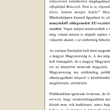
irányelvnek tekinthetően
 megfogalmazt
elfoglaljuk Brüsszelt. Nem az az elgond
körre, hanem menjen befele!
" Hozz
Mindenképpen kiemelt figyelmet és szi
nemzetektől elidegenedett EU-vezeté
vezetést.
Vajon milyen természetűek e 
még valami máson is alapuló sajátos i
választói akarat, s az emberiség békeé
Az európai Európáért kell törni magunk
a magyar Magyarország is. A ma még v
kell önmagáért, de a magyar Magyarorsz
ezt az irányelvet nemcsak magyarrá, v
Magyarország ma szellemileg, politi
elhanyagolható tényező e küzdelemben
megőrzésére, erősítésére.
Politikánkban igencsak óvatosan, de 
kö
nevezni
,
 hogy szomszédságunkban nem h
között nem volt hadüzenet, nincs bejel
helyes és részletekre is kiterjedő táj