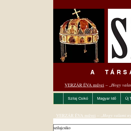
A TÁRS
VERZÁR ÉVA művei
– „
Hogy vala
Szilaj Csikó
Magyar Idő
Új 
VERZÁR ÉVA művei
– „
Hogy valami ny
szilajcsiko