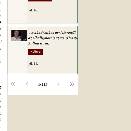
 
 
júl. 16.
 
 
 
Az akadémikus nyelvészetről –
 
az elhallgatott igazság (Hosszú
 
Zoltán írása)
 
Kultúra
 
 
júl. 11.
 
1
/
113
 
 
 
 
 
 
vissza-európaiasításáért vívandó kétes kimenetelű küzdelemmel. Abban az értelemben, ahogy a miniszterelnök, 