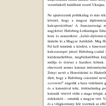
vezetőinkről halállistát vezető Ukrajna,
Ne ajnározzunk politikailag és más tek
követel, hogy a magyar diplomáciai 
kulcspozícióban! A franciaországi
nagykövet Habsburg-Lotharingiai Eduár
honi és nemzetközi „
kultúr-diplomác
tüntette ki a Magyar Autóklub. Még Hab
Fel kell tennünk a kérdést, e kinevezés
kulcsszerepet játszó Habsburg-család t
kiérdemeltebben, megbízhatóbban képv
múltja és érzései e hazához kötnek.
elnevezett nemes katonai intézményünk
Zrínyi nevét a Honvédelmi és Haderőfej
illeti, hogy a Habsburg császárnő nev
szeretettel
” engedik a haza védelmére gy
és a katonáival tette, történelmileg po
katonák vérével védte a maga trónját, 
érdekekért – ontatták a magyar vért. 
és a világkormány felé vezetnek az effé