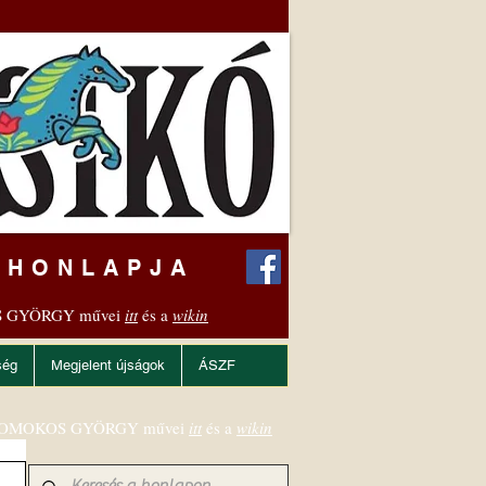
 HONLAPJA
 GYÖRGY művei
itt
és a
wikin
ség
Megjelent újságok
ÁSZF
OMOKOS GYÖRGY művei
itt
és a
wikin