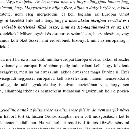
a: "
Egyre beljebb. Az én tervem nem az, hogy elhagyjuk, hanem hogy
olásom, hogy Magyarország álljon félre, álljon a dolgok szélére, a külső
átette, nem elég mérgelődni, el kell foglalni az Európai Uniót.
gorú kezelést érdemel a tény, hogy 
a nem-ukrán ukrajnai vezetést és a
st erősebb kötelékek fűzik össze, mint az EU-tagállamokat és az EU
kötelékek? Milyen egyéni és csoportos számításon, haszonlesésen, vagy
zmus köti őket össze, ami erősebbnek bizonyul, mint az európaiság, a
rdeke?
at, mert ha ez a már csak mintha-európai Európa elvész, akkor elveszhet
alamelyest európai Európában pedig tudatosítani kell, hogy küzdenie
ágért is, mert ha mi elveszünk, akkor elveszhet maga Európa is. Ezért
isegrádi-négyessé, európaivá kell kiszélesíteni, hanem nemzetközivé.
kailag, de talán gyakorlatilag is olyan pozícióban van, hogy nem
, állampolgárként és nemzetként tudatosan vigyáznunk kell e pozíció
zeledünk annak a felismerése és elismerése felé is, de nem merjük néven
áború tört ki, hiszen Oroszországban nem volt mozgósítás, a két fél
entettet hadiállapot. Ha valahol, itt rendkívül fontos közvéleményünk
olása, a helyzet történelempolitikai minősítése. Helytelen, hogy minden