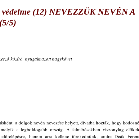
nk védelme (12) NEVEZZÜK NEVÉN A
5/5)
zerző közíró, nyugalmazott nagykövet
rásként, a dolgok nevén nevezése helyett, divatba hozták, hogy ködösnél
melyik a legboldogabb ország. A felmérésekben viszonylag előkelő
előrelépésre, hanem arra kellene törekednünk, amire Deák Ferenc