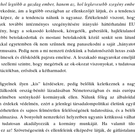
hol legtöbb a gazdag ember, hanem az, hol legkevesebb szegény ember
örekednie, ám a legtöbb országban az ellenkezőjét látjuk, és a tendencia
 képez, de a tendencia nálunk is ugyanaz. Értékelendő viszont, hogy
ek további intézményes szegényítésére irányuló háttérhatalmi EU
ény, hogy a sokasodó koldusok, kéregetők, guberálók, hajléktalanok
bi betolakodottak és mostani betolakodók közül senkit sem látunk
ikkal egyetemben ők nem szűnnek meg panaszkodni a saját „hányatott
zmusaira. Pedig nem a mi nemzeti érdekünk a balatonőszödi luxus zsidó
lelmesek és élősködők pajzsra emelése. A leszakadó magyarokat emeljük
 szellemi szintre, hogy megértsék az ok-okozat viszonyokat, s tudatosan
ltációkban, erősítsék a kétharmadot.
figyelnek ilyen „kis” kérdésekre, pedig belőlük keletkeznek a nagy
dálkodók ország-bénító lázadásában Németországban és más európai
elmében serénykedő kormányaik ellen. Nálunk főleg az álbaloldali
 érdekek védelmén, ezért a jelenlegi társadalompolitikai életünk egyik
hetetlen és sajnos felméretlen felelősségének tudatosítása, és a belőle
lmazása. A bonyolult nemzetközi helyzetben ugyanis kritikussá válhat,
e tudatosan akadályozzák a kormány munkáját. Ha valamit tilos
z az! Szövetségeseink és ellenfeleink elképedve látják, de gátlástalanul