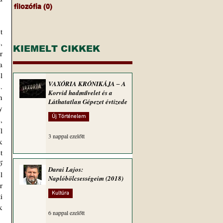
filozófia
(0)
0 bejegyzés
 
 
KIEMELT CIKKEK
 
 
 
VAXÓRIA KRÓNIKÁJA ‒ A
 
Korvid hadművelet és a
 
Láthatatlan Gépezet évtizede
 
Új Történelem
 
 
3 nappal ezelőtt
 
 
ő 
Darai Lajos:
 
Naplóbölcsességeim (2018)
 
Kultúra
 
 
6 nappal ezelőtt