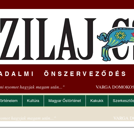
ADALMI ÖNSZERVEZŐDÉS
mi nyomot hagyjak magam után..."
VARGA DOMOKOS
Történelem
Kultúra
Magyar Őstörténet
Kakukk
Szerkesztő
omot hagyjak magam után..."
VARGA D