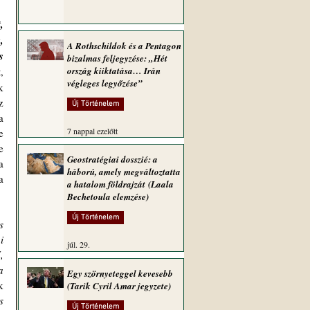
 
 
A Rothschildok és a Pentagon
 
bizalmas feljegyzése: „Hét
 
ország kiiktatása… Irán
végleges legyőzése”
 
 
Új Történelem
 
7 nappal ezelőtt
 
 
Geostratégiai dosszié: a
 
háború, amely megváltoztatta
 
a hatalom földrajzát (Laala
Bechetoula elemzése)
Új Történelem
 
 
júl. 29.
 
 
Egy szörnyeteggel kevesebb
 
(Tarik Cyril Amar jegyzete)
 
Új Történelem