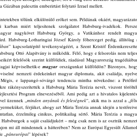
 a Gázában palesztin emberirtást folytató Izrael mellett.
intetekben tőlünk elkülönülő erőket sem. Példának okáért, magyarázatot
karban miért teljesítenek szolgálatot Habsburg-ivadékok. Persze,
 magyar nagykövet Habsburg György, a Vatikánhoz rendelt magyar
d. Habsburg-Lotharingiai József Károly főherceget pedig, állítólag a
iában
” kapcsolatépítő tevékenységéért, a Szent Kristóf Érdemkereszttel
sburg Ottó Alapítvány is működik. Félő, hogy e felsorolás nem teljes.
eikért felelősök szerint külföldiek, ráadásul Magyarország tragédiáiban
agjai képviselhetik-e 
magyar
országunkat külföldön? Bizonyos, hogy
iselné nemzeti érdekeinket magyar diplomata, akit családja, nyelve,
 Mégis, e lappangó-sóvárgó tendencia mintha növekedne: a Petőfiről
re rákényszerítették a Habsburg Mária Terézia nevét, viszont törölték
lesztési Program elnevezéséből. Ami pedig azt a hivatalos kijelentést
ével üzennek „
minden anyának és feleségnek
”, akik ma is azzal a „
félt
ermeküket, férjüket, ahogy azt Mária Terézia annak idején a testőreivel
ntatlan, érzelmileg cinikus, politikailag sértő. Mária Terézia a magyar
a Habsburgok a saját családjukért – még csak nem is az osztrák nemzeti
Vajon mi áll mindennek a hátterében? Nem az Európai Egyesült Államok
le „
páneurópai
” lépések?