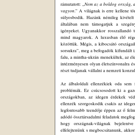
rámutatott: „
Nem az a boldog ország, a
vagyon
.” A világnak is erre kellene t
súlyosbodik. Hazánk némileg kivételt
általában nem támogatjuk a szegény
igényeket. Ugyanakkor rosszallandó t
mind magyarok. A luxusban élő régeb
közöttük. Mégis, a kibocsátó országa
sorsukra”, meg a befogadók kifundált i
falu, a mintha-ukrán menekültek, az é
intézményesen olyan életszínvonalra és
részt tudjanak vállalni a nemzeti konzu
Az álbaloldali ellenzékiek oda sem 
problémák. Ez csúcsosodott ki a gaz
országokban, az idegen érdekek véd
ellenzék szorgoskodik csakis az idegen
legfontosabb teendője éppen az ő felmér
adódó össztársadalmi feladatok megfoga
hogy országnak-világnak bejelentv
elfelejtenünk s megbocsátanunk, akkor e