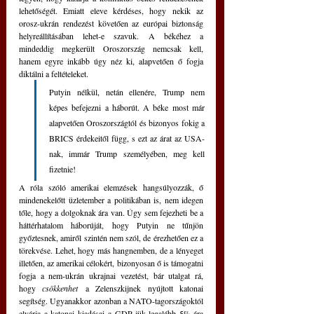
lehetőségét. Emiatt eleve kérdéses, hogy nekik az 
orosz-ukrán rendezést követően az európai biztonság 
helyreállításában lehet-e szavuk. A békéhez a 
mindeddig megkerült Oroszország nemcsak kell, 
hanem egyre inkább úgy néz ki, alapvetően ő fogja 
diktálni a feltételeket. 
Putyin nélkül, netán ellenére, Trump nem 
képes befejezni a háborút. A béke most már 
alapvetően Oroszországtól és bizonyos fokig a 
BRICS érdekeitől függ, s ezt az árat az USA-
nak, immár Trump személyében, meg kell 
fizetnie!
A róla szóló amerikai elemzések hangsúlyozzák, ő 
mindenekelőtt üzletember a politikában is, nem idegen 
tőle, hogy a dolgoknak ára van. Úgy sem fejezheti be a 
háttérhatalom háborúját, hogy Putyin ne tűnjön 
győztesnek, amiről szintén nem szól, de érezhetően ez a 
törekvése. Lehet, hogy más hangnemben, de a lényeget 
illetően, az amerikai célokért, bizonyosan ő is támogatni 
fogja a nem-ukrán ukrajnai vezetést, bár utalgat rá, 
hogy 
csökkenhet
 a Zelenszkijnek nyújtott katonai 
segítség. Ugyanakkor azonban a NATO-tagországoktól 
elvárja a katonai kiadásai a GDP-jük legalább 5%-ára 