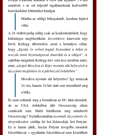
emelését, s az ezt teljesítő tagállamoknak kedvezőbb 
kereskedelmi feltételeket kínálgat. 
Mintha az eddigi békegalamb, kezdene héjává 
válni. 
A 24 órából pedig eddig csak az konkretizálódott, hogy 
különleges megbízottként, 
közvetítésre
, kinevezte régi 
hívét, Kellogg tábornokot, azzal a homályos céllal, 
hogy „
Együtt, és erővel fogjuk biztosítani a békét és 
tesszük ismét biztonságossá Amerikát és a világot
”. A 
sajtóban megjelent Kellogg-terv sem tesz azonban mást, 
mint „
sürgeti Moszkva és Kijev nyomás alá helyezését a 
tűzszünet megkötése és a párbeszéd érdekében.
” 
Moszkva nyomás alá helyezése? Így nemcsak 
24 óra, hanem 24 hét alatt sem teremthető meg 
a béke. 
És nem szűnnek meg a formálisan az EU által elrendelt, 
de az USA érdekében álló Oroszország elleni 
szankciók sem. Miért feledkezne meg minderről 
Oroszország? Nyilatkozataiban 
azonnali tűzszünetre és 
tárgyalásokra
 szólítja fel hol Zelenszkijt, hol Putyint. 
Ez is hamis játék, hiszen Putyint levegőbe mondott 
felszólítással, s egyáltalán felszólítással nem közelítheti 