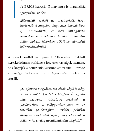
A BRICS kapcsán Trump maga is imperialista 
igényekkel lép fel: 
„
Követeljük ezektől az országoktól, hogy 
kötelezzék el magukat, hogy nem hoznak létre 
új BRICS-valutát, és nem támogatnak 
semmilyen más valutát a hatalmas amerikai 
dollár helyett, különben 100%-os vámokkal 
kell szembenézniük
”. 
A vámok mellett az Egyesült Államokkal folytatott 
kereskedelem is korlátozva lesz ezen országok számára, 
ha elhagyják a dollárt mint elszámolási valutát – közölte 
közösségi platformján. Erre, tárgyszerűen, Putyin is 
reagált: 
„
Az újonnan megválasztott elnök végül is négy 
éve nem volt (...) a Fehér Házban. És ez idő 
alatt bizonyos változások történtek a 
gazdaságban, a világgazdaságban és az 
amerikai gazdaságban. Utódai, politikai 
ellenfelei sokat tettek azért, hogy aláássák a 
dollár mint a világ tartalékvalutája alapjait.
” 
A „Közvetlen vonal” év végi sajtótájékoztatóján arról 