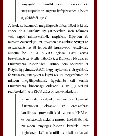
fenyegető konfliktusnak orosz-ukrán 
megállapodáson alapuló befejezését és a békés 
együttélését érje el. 
A felek az isztambuli megállapodásukban közel is jártak 
ehhez, de a Kollektív Nyugat nevében Boris Johnson 
volt angol miniszterelnök megjelent Kijevben és 
leintette Zelenszkijt. Ezt követően a Kollektív Nyugat az 
összecsapást az őt fenyegető legnagyobb veszélynek 
állította be, s a NATO égisze alatti közös 
beavatkozással
ő tette háborúvá; a Kollektív Nyugat és 
Oroszország háborújává. Trump nem tekinthet el 
Putyin figyelmeztetésétől, hogy nyitottak a tárgyalások 
folytatására, amelyeket a kijevi rezsim megszakított, de 
minden megállapodásnak figyelembe kell vennie 
Oroszország biztonsági érdekeit, s az „új területi 
realitásokat”. A BRICS csúcson körvonalazta is: 
a nyugati országok, élükön az Egyesült 
Államokkal okozták az orosz-ukrán 
konfliktust, provokálták ki az orosz KHM-et, 
és beavatkozásaikkal a maguk részéről ők még 
2014-ben tényleges háborút kezdtek. Ezért 
foglalkozni kell a konfliktus kiváltó okaival. 