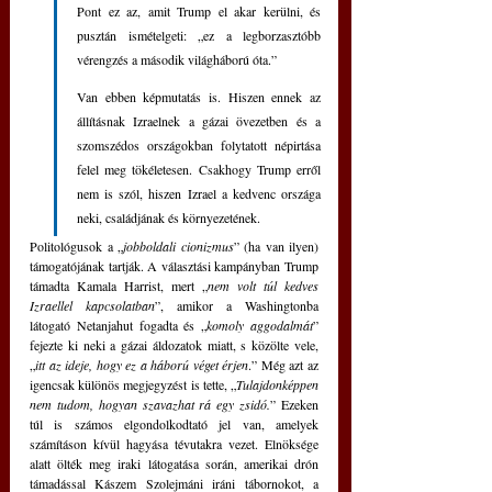
Pont ez az, amit Trump el akar kerülni, és 
pusztán ismételgeti: „ez a legborzasztóbb 
vérengzés a második világháború óta.”
Van ebben képmutatás is. Hiszen ennek az 
állításnak Izraelnek a gázai övezetben és a 
szomszédos országokban folytatott népirtása 
felel meg tökéletesen. Csakhogy Trump erről 
nem is szól, hiszen Izrael a kedvenc országa 
neki, családjának és környezetének. 
Politológusok a „
jobboldali cionizmus
” (ha van ilyen) 
támogatójának tartják. A választási kampányban Trump 
támadta Kamala Harrist, mert „
nem volt túl kedves 
Izraellel kapcsolatban
”, amikor a Washingtonba 
látogató Netanjahut fogadta és „
komoly aggodalmát
” 
fejezte ki neki a gázai áldozatok miatt, s közölte vele, 
„
itt az ideje, hogy ez a háború véget érjen
.” Még azt az 
igencsak különös megjegyzést is tette, „
Tulajdonképpen 
nem tudom, hogyan szavazhat rá egy zsidó.
” Ezeken 
túl is számos elgondolkodtató jel van, amelyek 
számításon kívül hagyása tévutakra vezet. Elnöksége 
alatt ölték meg iraki látogatása során, amerikai drón 
támadással Kászem Szolejmáni iráni tábornokot, a 