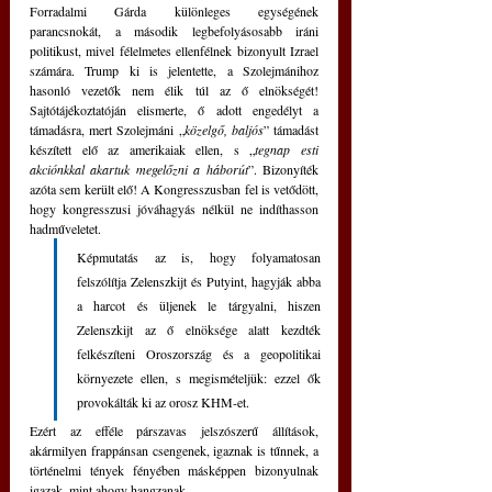
Forradalmi Gárda különleges egységének 
parancsnokát, a második legbefolyásosabb iráni 
politikust, mivel félelmetes ellenfélnek bizonyult Izrael 
számára. Trump ki is jelentette, a Szolejmánihoz 
hasonló vezetők nem élik túl az ő elnökségét! 
Sajtótájékoztatóján elismerte, ő adott engedélyt a 
támadásra, mert Szolejmáni „
közelgő, baljós
” támadást 
készített elő az amerikaiak ellen, s „
tegnap esti 
akciónkkal akartuk megelőzni a háborút
”. Bizonyíték 
azóta sem került elő! A Kongresszusban fel is vetődött, 
hogy kongresszusi jóváhagyás nélkül ne indíthasson 
hadműveletet. 
Képmutatás az is, hogy folyamatosan 
felszólítja Zelenszkijt és Putyint, hagyják abba 
a harcot és üljenek le tárgyalni, hiszen 
Zelenszkijt az ő elnöksége alatt kezdték 
felkészíteni Oroszország és a geopolitikai 
környezete ellen, s megismételjük: ezzel ők 
provokálták ki az orosz KHM-et. 
Ezért az efféle párszavas jelszószerű állítások, 
akármilyen frappánsan csengenek, igaznak is tűnnek, a 
történelmi tények fényében másképpen bizonyulnak 
igazak, mint ahogy hangzanak.