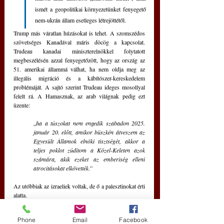
ismét a geopolitikai környezetünket fenyegető 
nem-ukrán állam esetleges létrejöttétől.
Trump más váratlan húzásokat is tehet. A szomszédos 
szövetséges Kanadával máris döcög a kapcsolat. 
Trudeau kanadai miniszterelnökkel folytatott 
megbeszélésén azzal fenyegetőzött, hogy az ország az 
51. amerikai állammá válhat, ha nem oldja meg az 
illegális migráció és a kábítószer-kereskedelem 
problémáját. A sajtó szerint Trudeau ideges mosollyal 
felelt rá. A Hamasznak, az arab világnak pedig ezt 
üzente: 
„
ha a túszokat nem engedik szabadon 2025. 
január 20. előtt, amikor büszkén átveszem az 
Egyesült Államok elnöki tisztségét, akkor a 
teljes poklot zúdítom a Közel-Keleten azok 
számára, akik ezeket az emberiség elleni 
atrocitásokat elkövették
.” 
Az utóbbiak az izraeliek voltak, de ő a palesztinokat érti 
alatta. 
Az emberben ezeket az eltájolásokat olvasva 
felmerül: az ilyen utasítás és fenyegetés nem 
Phone
Email
Facebook