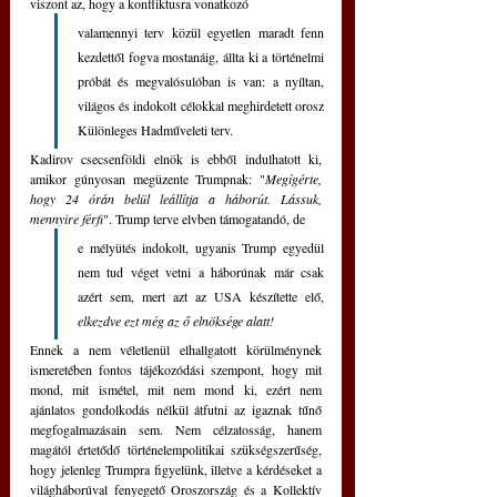
viszont az, hogy a konfliktusra vonatkozó 
valamennyi terv közül egyetlen maradt fenn 
kezdettől fogva mostanáig, állta ki a történelmi 
próbát és megvalósulóban is van: a nyíltan, 
világos és indokolt célokkal meghirdetett orosz 
Különleges Hadműveleti terv.  
Kadirov csecsenföldi elnök is ebből indulhatott ki, 
amikor gúnyosan megüzente Trumpnak: "
Megígérte, 
hogy 24 órán belül leállítja a háborút. Lássuk, 
mennyire férfi
". Trump terve elvben támogatandó, de 
e mélyütés indokolt, ugyanis Trump egyedül 
nem tud véget vetni a háborúnak már csak 
azért sem, mert azt az USA készítette elő, 
elkezdve ezt még az ő elnöksége alatt!
Ennek a nem véletlenül elhallgatott körülménynek 
ismeretében fontos tájékozódási szempont, hogy mit 
mond, mit ismétel, mit nem mond ki, ezért nem 
ajánlatos gondolkodás nélkül átfutni az igaznak tűnő 
megfogalmazásain sem. Nem célzatosság, hanem 
magától értetődő történelempolitikai szükségszerűség, 
hogy jelenleg Trumpra figyelünk, illetve a kérdéseket a 
világháborúval fenyegető Oroszország és a Kollektív 