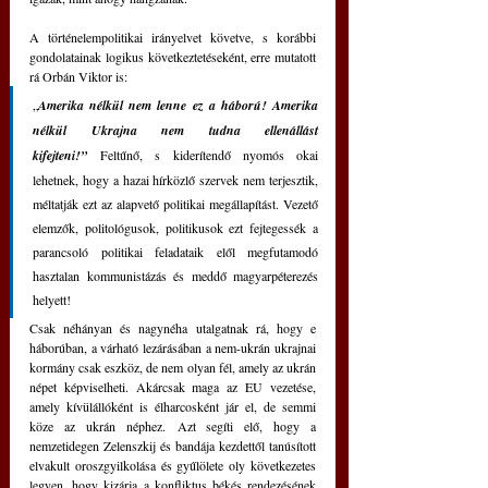
A történelempolitikai irányelvet követve, s korábbi 
gondolatainak logikus következtetéseként, erre mutatott 
rá Orbán Viktor is: 
„
Amerika nélkül nem lenne ez a háború! Amerika 
nélkül Ukrajna nem tudna ellenállást 
kifejteni!”
 Feltűnő, s kiderítendő nyomós okai 
lehetnek, hogy a hazai hírközlő szervek nem terjesztik, 
méltatják ezt az alapvető politikai megállapítást. Vezető 
elemzők, politológusok, politikusok ezt fejtegessék a 
parancsoló politikai feladataik elől megfutamodó 
hasztalan kommunistázás és meddő magyarpéterezés 
helyett! 
Csak néhányan és nagynéha utalgatnak rá, hogy e 
háborúban, a várható lezárásában a nem-ukrán ukrajnai 
kormány csak eszköz, de nem olyan fél, amely az ukrán 
népet képviselheti. Akárcsak maga az EU vezetése, 
amely kívülállóként is élharcosként jár el, de semmi 
köze az ukrán néphez. Azt segíti elő, hogy a 
nemzetidegen Zelenszkij és bandája kezdettől tanúsított 
elvakult oroszgyilkolása és gyűlölete oly következetes 
legyen, hogy kizárja a konfliktus békés rendezésének 