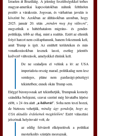
Izraelen át Brazíliáig. A jelenleg feszültségekkel terhes 
magyar-amerikai kapcsolatokban nálunk feltűnően 
pozitív a várakozás. Jogosan, és várhatóan javulás is 
köszönt be. Azokban az állításokban azonban, hogy 
2025. január 20. után „
minden meg fog változni
”, 
megszűnik a háttérhatalom migráns- és gender-
politikája, több az óhaj, mint a realitás. Ezért az ellenük 
folyó harcot nem csillapítanunk, hanem fokoznunk kell, 
amit Trump is ígér. Az említett területeken és más 
vonatkozásokban lesznek lassú, esetleg jelentős 
kedvező változások, amelyekkel élnünk kell. 
De ne szaladjon el velünk a ló: az USA 
imperialista ország marad, politikailag nem lesz 
semleges, pláne nem gazdasági-pénzügyi 
tekintetben; ennek okán Trump sem.  
Eléggé bizonyosnak azt tekinthetjük, Trumpnak komoly 
szándéka befejezni, szavai szerint még hivatalba lépése 
előtt, s 24 óra alatt „
a 
háborút
”. Soha nem teszi hozzá, 
de biztosra vehetjük, 
mindig úgy gondolja, hogy az 
USA aktuális érdekeinek megfelelően!
 Ezért választási 
jelszónak helyénvaló volt, de 
az eddig felvázolt elképzelések a politikai 
mesterkedés szintjén mozognak. 