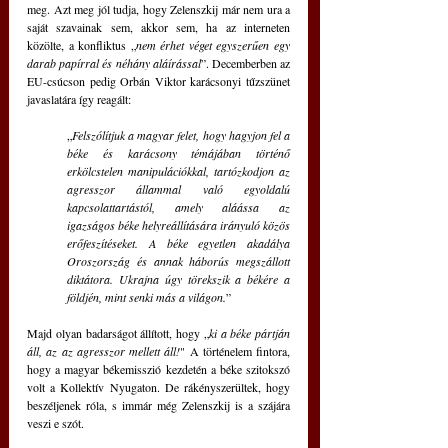
meg. Azt meg jól tudja, hogy Zelenszkij már nem ura a 
saját szavainak sem, akkor sem, ha az interneten 
közölte, a konfliktus „
nem érhet véget egyszerűen egy 
darab papírral és néhány aláírással
”. Decemberben az 
EU-csúcson pedig Orbán Viktor karácsonyi tűzszünet 
javaslatára így reagált: 
„
Felszólítjuk a magyar felet, hogy hagyjon fel a 
béke és karácsony témájában történő 
erkölcstelen manipulációkkal, tartózkodjon az 
agresszor állammal való egyoldalú 
kapcsolattartástól, amely aláássa az 
igazságos béke helyreállítására irányuló közös 
erőfeszítéseket. A béke egyetlen akadálya 
Oroszország és annak háborús megszállott 
diktátora. Ukrajna úgy törekszik a békére a 
földjén, mint senki más a világon.
” 
Majd olyan badarságot állított, hogy „
ki a béke pártján 
áll, az az agresszor mellett áll!
" A történelem fintora, 
hogy a magyar békemisszió kezdetén a béke szitokszó 
volt a Kollektív Nyugaton. De rákényszerültek, hogy 
beszéljenek róla, s immár még Zelenszkij is a szájára 
veszi e szót.