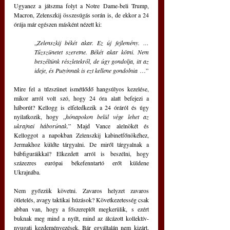
Ugyanez a játszma folyt a Notre Dame-beli Trump, 
Macron, Zelenszkij összesúgás során is, de ekkor a 24 
órája már egészen másként nézett ki: 
„
Zelenszkij békét akar. Ez új fejlemény. … 
Tűzszünetet szeretne. Békét akar kötni. Nem 
beszéltünk részletekről, de úgy gondolja, itt az 
ideje, és Putyinnak is ezt kellene gondolnia
 …” 
Mire fel a tűzszünet ismétlődő hangsúlyos kezelése, 
mikor arról volt szó, hogy 24 óra alatt befejezi a 
háborút? Kellogg is elfeledkezik a 24 óráról és úgy 
nyilatkozik, hogy „
hónapokon belül vége lehet az 
ukrajnai háborúnak
.” Majd Vance alelnökét és 
Kelloggot a napokban Zelenszkij kabinetfőnökéhez, 
Jermakhoz küldte tárgyalni. De miről tárgyalnak a 
bábfiguráikkal? Elkezdett arról is beszélni, hogy 
százezres európai békefenntartó erőt küldene 
Ukrajnába.
Nem győzzük követni. Zavaros helyzet zavaros 
ötletelés, avagy taktikai húzások? Következetesség csak 
abban van, hogy a főszereplőt megkerülik, s ezért 
buknak meg mind a nyílt, mind az álcázott kollektív-
nyugati kezdeményezések. Bár egyáltalán nem kizárt, 