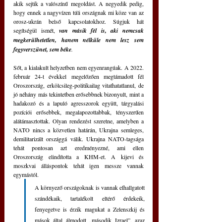
akik sejtik a valószínű megoldást. A negyedik pedig, 
hogy ennek a nagyvízen túli országnak mi köze van az 
orosz-ukrán belső kapcsolatokhoz. Súgjuk hát 
segítségül ismét, 
van másik fél is, aki nemcsak 
megkerülhetetlen, hanem nélküle nem lesz sem 
fegyverszünet, sem béke
.
Sőt, a kialakult helyzetben nem egyenrangúak. A 2022. 
február 24-t évekkel megelőzően megtámadott fél 
Oroszország, erkölcsileg-politikailag vitathatatlanul, de 
jó néhány más tekintetben erősebbnek bizonyult, mint a 
hadakozó és a lapuló agresszorok együtt, tárgyalási 
pozíciói erősebbek, megalapozottabbak, tényszerűen 
alátámasztottak. Olyan rendezést szeretne, amelyben a 
NATO nincs a közvetlen határán, Ukrajna semleges, 
demilitarizált országgá válik. Ukrajna NATO-tagsága 
tehát pontosan azt eredményezné, ami ellen 
Oroszország elindította a KHM-et. A kijevi és 
moszkvai álláspontok tehát igen messze vannak 
egymástól. 
A környező országoknak is vannak elhallgatott 
szándékaik, tartalékolt eltérő érdekeik, 
fenyegetve is érzik magukat a Zelenszkij és 
mások által álmodott „második Izrael”, azaz 