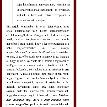
saját háttérhatalmi támogatóinak, valamint az 
újkonzervatívoknak (neokonok) az elvárásait, 
akiknek a képviselői máris szerepelnek a 
tervezett kormánylistáján. 
Elismerjük, önmagában is óriási jelentőségű, hogy 
efféle kijelentéseket tesz, hiszen számonkérhetően 
elkötelezi magát, de ne jósolgassunk. Akkor dicsérjük 
majd, amikor ténylegesen megteszi. Az utóbbi 
napokban sűrűn halljuk, hogy a fegyverszünetben és a 
béke megteremtésében „
az USA szerepe 
megkerülhetetlen
”. Az okok és előzmények ismeretében 
ez igaz, de az efféle szűkszavú vélemény is azt hallgatja 
el, hogy az USA készítette elő Ukrajnát a fegyveres és 
biológiai harcra, aminek azóta is fizeti az árát. Mi 
tagadás, bőkezűen, sőt szokása szerint másokat is erre 
kényszerít. A másik politikai hiba pedig abban rejlik, 
hogy a fegyverszünet, amit a 24 óra helyett most Trump 
is elkezdett emlegetni, gyakorlati értelemben újabb 
minszki egyezmény lenne, azaz ismét lehetőséget 
akarnak biztosítani a nem-ukrán ukrajnai vezetésnek, 
hogy összeszedje magát. A harmadik, hogy 
Putyintól 
nem hallottuk még, hogy a konfliktusnak nincs 
katonai megoldása, 
pedig rajta kívül kevesen lehetnek, 