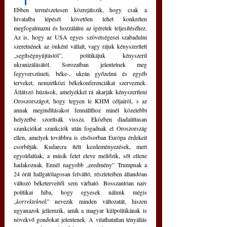
Ebben természetesen közrejátszik, hogy csak a 
hivatalba lépését követően lehet konkréten 
megfogalmazni és hozzálátni az ígéretek teljesítéséhez. 
Az is, hogy az USA egyes szövetségesei szabadulni 
szeretnének az önként vállalt, vagy rájuk kényszerített 
„segítségnyújtástól”, politikájuk kényszerű 
ukranizálásától. Sorozatban jelentetnek meg 
fegyverszüneti, béke-, ukrán győzelmi és egyéb 
terveket, nemzetközi békekonferenciákat szerveznek. 
Átlátszó húzások, amelyekkel rá akarják kényszeríteni 
Oroszországot, hogy tegyen le KHM céljairól, s az 
annak megindításakor fennállthoz minél közelebbi 
helyzetbe szorítsák vissza. Eközben diadalittasan 
szankciókat szankciók után fogadnak el Oroszország 
ellen, amelyek továbbra is elsősorban Európa érdekeit 
csorbítják. Kudarcra ítélt kezdeményezések, mert 
egyoldalúak, a másik felet eleve mellőzik, sőt ellene 
hadakoznak. Ennél nagyobb „eredmény” Trumpnak a 
24 órát hallgatólagosan felváltó, részleteiben állandóan 
változó béketerveitől sem várható. Bosszantóan naiv 
politikai hiba, hogy egyesek nálunk mégis 
„
korrekteknek
” nevezik minden változatát, hiszen 
ugyanazok jellemzik, amik a magyar külpolitikának is 
növekvő gondokat jelentenek. A vitathatatlan tényállás 