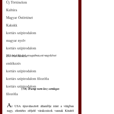
Új Történelem
Kultúra
Magyar Őstörténet
Kakukk
kortárs szépirodalom
magyar nyelv
kortárs szépirodalom
EU bürokrácia
A szerző közíró, nyugalmazott nagykövet
emlékezés
kortárs szépirodalom
kortárs szépirodalom filozófia
kortárs szépirodalom
(7/8) 
Trump nem lesz semleges
filozófia
A
z USA újraválasztott államfője iránt a világban 
nagy, ellentétes előjelű várakozások vannak Kínától 