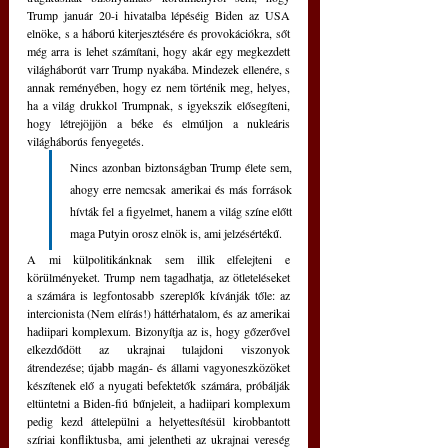
Trump január 20-i hivatalba lépéséig Biden az USA 
elnöke, s a háború kiterjesztésére és provokációkra, sőt 
még arra is lehet számítani, hogy akár egy megkezdett 
világháborút varr Trump nyakába. Mindezek ellenére, s 
annak reményében, hogy ez nem történik meg, helyes, 
ha a világ drukkol Trumpnak, s igyekszik elősegíteni, 
hogy létrejöjjön a béke és elmúljon a nukleáris 
világháborús fenyegetés. 
Nincs azonban biztonságban Trump élete sem, 
ahogy erre nemcsak amerikai és más források 
hívták fel a figyelmet, hanem a világ színe előtt 
maga Putyin orosz elnök is, ami jelzésértékű.
A mi külpolitikánknak sem illik elfelejteni e 
körülményeket. Trump nem tagadhatja, az ötleteléseket 
a számára is legfontosabb szereplők kívánják tőle: az 
intercionista (Nem elírás!) háttérhatalom, és az amerikai 
hadiipari komplexum. Bizonyítja az is, hogy gőzerővel 
elkezdődött az ukrajnai tulajdoni viszonyok 
átrendezése; újabb magán- és állami vagyoneszközöket 
készítenek elő a nyugati befektetők számára, próbálják 
eltüntetni a Biden-fiú bűnjeleit, a hadiipari komplexum 
pedig kezd áttelepülni a helyettesítésül kirobbantott 
szíriai konfliktusba, ami jelentheti az ukrajnai vereség 