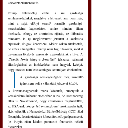
közvetett elismerését is.
Trump feltehetőleg eltűri a mi gazdasági 
semlegességünket, megértve a lényegét, ami nem más, 
mint a saját előnyt kereső normális gazdasági-
kereskedelmi kapcsolatok, amire minden állam 
törekszik. Ahogy az unortodox eljárás, az illiberális 
minősítés is új megközelítést jelentett a szokásos 
eljárások, dolgok kezelésére. Akkor sokan tiltakoztak, 
de azóta elhallgattak. Trump nem fog tiltakozni, mert ő 
ugyanezen törekvés agresszív gyakorlatának a híve. A 
„
Tegyük Ismét Naggyá Amerikát
” jelszava, valamint 
állásfoglalásai és intézkedései sem hagytak kételyt, 
hogy messze nem lesz semleges semmilyen értelemben. 
A gazdasági semlegességhez még közelálló 
ígéret sem volt a választási jelszavai között. 
A köztársaságpártiak máris közölték, elmélyítik a 
kereskedelmi háborút elsősorban Kína, de Oroszország 
ellen is. Sokatmondó, hogy szenátoraik meghirdették, 
az USA-nak „
össze kell omlasztania
” azok gazdaságát, 
akik teljesítik a Nemzetközi Büntetőbíróság (ICC) által 
Netanjahu letartóztatására kibocsátott elfogatóparancsot. 
(A Putyin ellen kiadott parancsot fenntartás nélkül 
dicsérték!) 