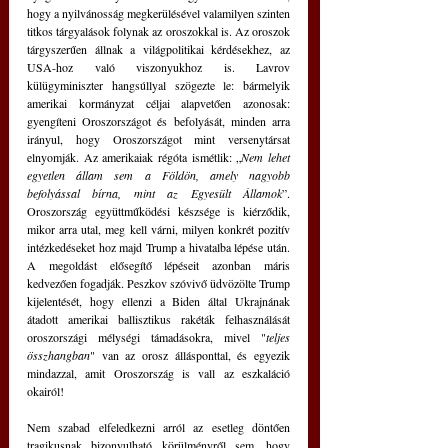
hogy a nyilvánosság megkerülésével valamilyen szinten 
titkos tárgyalások folynak az oroszokkal is. Az oroszok 
tárgyszerűen állnak a világpolitikai kérdésekhez, az 
USA-hoz való viszonyukhoz is. Lavrov 
külügyminiszter hangsúllyal szögezte le: bármelyik 
amerikai kormányzat céljai alapvetően azonosak: 
gyengíteni Oroszországot és befolyását, minden arra 
irányul, hogy Oroszországot mint versenytársat 
elnyomják. Az amerikaiak régóta ismétlik: „
Nem lehet 
egyetlen állam sem a Földön, amely nagyobb 
befolyással bírna, mint az Egyesült Államok
”. 
Oroszország együttműködési készsége is kiérződik, 
mikor arra utal, meg kell várni, milyen konkrét pozitív 
intézkedéseket hoz majd Trump a hivatalba lépése után. 
A megoldást elősegítő lépéseit azonban máris 
kedvezően fogadják. Peszkov szóvivő üdvözölte Trump 
kijelentését, hogy ellenzi a Biden által Ukrajnának 
átadott amerikai ballisztikus rakéták felhasználását 
oroszországi mélységi támadásokra, mivel "
teljes 
összhangban
" van az orosz állásponttal, és egyezik 
mindazzal, amit Oroszország is vall az eszkaláció 
okairól!
Nem szabad elfeledkezni arról az esetleg döntően 
tragikusnak bizonyulható körülményről sem, hogy 