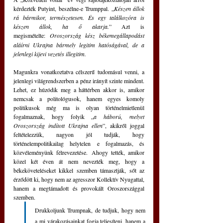
kérdezték Putyint, beszélne-e Trumppal. „
Készen állok 
rá bármikor, természetesen. És egy találkozóra is 
készen állok, ha ő akarja.
” Azt is 
megismételte:
Oroszország kész békemegállapodást 
aláírni Ukrajna bármely legitim hatóságával, de a 
jelenlegi kijevi vezetés illegitim.
Magunkra vonatkoztatva célszerű tudomásul venni, a 
jelenlegi világrendszerben a pénz irányít szinte mindent. 
Lehet, ez húzódik meg a háttérben akkor is, amikor 
nemcsak a politológusok, hanem egyes komoly 
politikusok még ma is olyan történelmietlenül 
fogalmaznak, hogy folyik „
a háború, melyet 
Oroszország indított Ukrajna ellen
”, akikről joggal 
feltételezzük, nagyon jól tudják, hogy 
történelempolitikailag helytelen e fogalmazás, és 
közvéleményünk félrevezetése. Ahogy tették, amikor 
közel két éven át nem nevezték meg, hogy a 
békeköveteléseket kikkel szemben támasztják, sőt az 
érződött ki, hogy nem az agresszor Kollektív Nyugattal, 
hanem a megtámadott és provokált Oroszországgal 
szemben.
Drukkoljunk Trumpnak, de tudjuk, hogy nem 
a mi várakozásainkat fogja teljesíteni, hanem a 