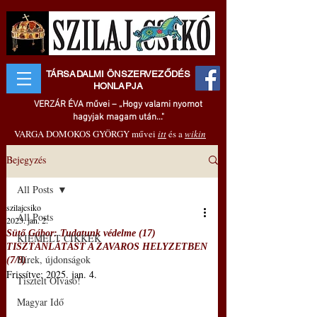
TÁRSADALMI ÖNSZERVEZŐDÉS
HONLAPJA
VERZÁR ÉVA művei – „Hogy valami nyomot
hagyjak magam után..."
VARGA DOMOKOS GYÖRGY művei
itt
és a
wikin
Bejegyzés
All Posts
szilajcsiko
All Posts
2025. jan. 2.
Sütő Gábor: Tudatunk védelme (17)
KIEMELT CIKKEK
TISZTÁNLÁTÁST A ZAVAROS HELYZETBEN
Hírek, újdonságok
(7/8)
Frissítve:
2025. jan. 4.
Tisztelt Olvasó!
Magyar Idő