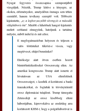
Nyugat fegyveres összecsapása szempontjából 
vizsgáljuk. Nézzük, Trump kitér-e a lényegre, az 
okokra, előzményekre, amelyekben önmaga sem tétlen 
szemlélő, hanem tevékeny szereplő volt. Többször 
kijelentette, „
ez
a legborzasztóbb vérengzés a második 
világháború óta
”. Mielőtt e hihetőnek hangzó kijelentés 
mellett szótlanul elmegyünk, hatoljunk a tartalma 
mélyére, miből indul ki és mit céloz. 
E megfogalmazásban helyesen és teljesen a 
valós történteket tükrözi-e vissza, vagy 
megtéveszt, eltájol bennünket?   
Elnöksége alatt ötven esetben hozott 
büntetőintézkedéseket Oroszország ellen. Az 
amerikai kongresszus Trump alatt ismerte el 
hivatalosan az USA ellenfelének 
Oroszországot, s kezdték el korlátozni a banki 
tranzakciókat, és foglaltak le törvénytelenül 
orosz diplomáciai tulajdont. Trump támogatta 
Zelenszkijt az orosz kisebbség elleni 
háborújában, kiprovokálva az eredetileg arra 
korlátozott KHM-t, hogy a polgárháborúval is 