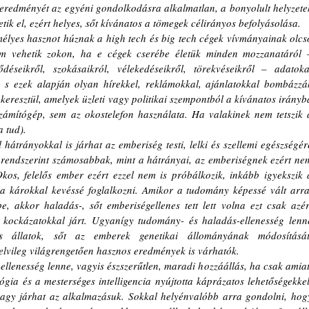
eredményét az egyéni gondolkodásra alkalmatlan, a bonyolult helyzetek
ik el, ezért helyes, sőt kívánatos a tömegek célirányos befolyásolása. 
élyes hasznot húznak a high tech és big tech cégek vívmányainak olcsó
m vehetik zokon, ha e cégek cserébe életük minden mozzanatáról –
ődéseikről, szokásaikról, vélekedéseikről, törekvéseikről – adatokat
, s ezek alapján olyan hírekkel, reklámokkal, ajánlatokkal bombázzák
eresztül, amelyek üzleti vagy politikai szempontból a kívánatos irányba
zámítógép, sem az okostelefon használata. Ha valakinek nem tetszik a
a tud).
l hátrányokkal is járhat az emberiség testi, lelki és szellemi egészségére
 rendszerint számosabbak, mint a hátrányai, az emberiségnek ezért nem
Okos, felelős ember ezért ezzel nem is próbálkozik, inkább igyekszik a
s a károkkal kevéssé foglalkozni. Amikor a tudomány képessé vált arra,
, akkor haladás-, sőt emberiségellenes tett lett volna ezt csak azért
 kockázatokkal járt. Ugyanígy tudomány- és haladás-ellenesség lenne
 állatok, sőt az emberek genetikai állományának módosítását,
 elvileg világrengetően hasznos eredmények is várhatók.
lenesség lenne, vagyis észszerűtlen, maradi hozzáállás, ha csak amiatt
ia és a mesterséges intelligencia nyújtotta káprázatos lehetőségekkel,
vagy járhat az alkalmazásuk. Sokkal helyénvalóbb arra gondolni, hogy