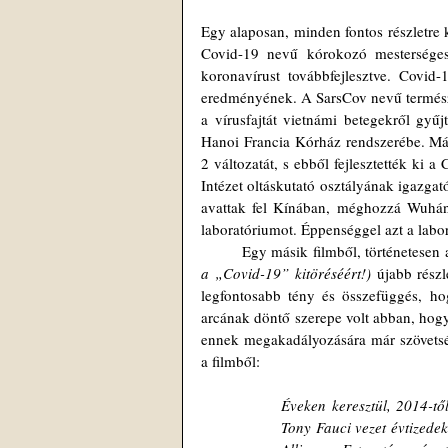
Egy alaposan, minden fontos részletre 
Covid-19 nevű kórokozó mesterséges 
koronavírust továbbfejlesztve. Covid-
eredményének. A SarsCov nevű természete
a vírusfajtát vietnámi betegekről gyűj
Hanoi Francia Kórház rendszerébe. Má
2 változatát, s ebből fejlesztették ki a
Intézet oltáskutató osztályának igazgat
avattak fel Kínában, méghozzá Wuhánba
laboratóriumot. Éppenséggel azt a labo
	Egy másik filmből, történetese
a „Covid-19” kitöréséért!)
 újabb rész
legfontosabb tény és összefüggés, ho
arcának döntő szerepe volt abban, hogy 
ennek megakadályozására már szövetségi
a filmből: 
Éveken keresztül, 2014-tő
Tony Fauci vezet évtizede