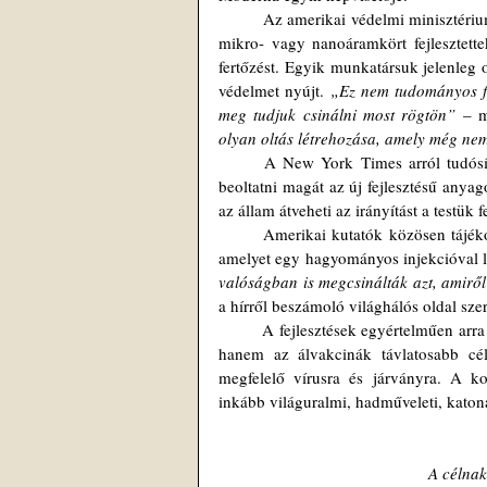
	Az amerikai védelmi minisztérium kutatási ügynöksége, a DARPA munkatársai olyan bőr alá beültethető 
mikro- vagy nanoáramkört fejlesztettek
fertőzést. Egyik munkatársuk jelenleg 
védelmet nyújt. 
„Ez nem tudományos fa
meg tudjuk csinálni most rögtön”
 – 
olyan oltás létrehozása, amely még nem 
	A New York Times arról tudósított, hogy az amerikai hadsereg állományának harmada nem hajlandó 
beoltatni magát az új fejlesztésű anyag
az állam átveheti az irányítást a testük fe
	Amerikai kutatók közösen tájékoztatták a nyilvánosságot arról, hogy sikerült olyan chipet előállítaniuk, 
amelyet egy hagyományos injekcióval le
valóságban is megcsinálták azt, amiről 
a hírről beszámoló világhálós oldal sze
	A fejlesztések egyértelműen arra utalnak, hogy valójában nem a Covid-19 ellen volt szükség vakcinákra, 
hanem az álvakcinák távlatosabb cél
megfelelő vírusra és járványra. A k
inkább világuralmi, hadműveleti, katonai
A célnak