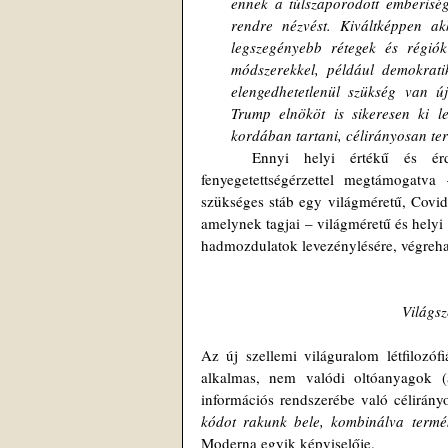
ennek a túlszaporodott emberiség
rendre nézvést. Kiváltképpen a
legszegényebb rétegek és régiók
módszerekkel, például demokratik
elengedhetetlenül szükség van új
Trump elnököt is sikeresen ki le
kordában tartani, célirányosan tere
	Ennyi helyi értékű és érdekű, önigazolásra alkalmas részigazság – némi fenyegetéssel, 
fenyegetettségérzettel megtámogatv
szükséges stáb egy világméretű, Covid
amelynek tagjai – világméretű és helyi
hadmozdulatok levezénylésére, végrehaj
Világsz
Az új szellemi világuralom létfilozóf
alkalmas, nem valódi oltóanyagok (á
információs rendszerébe való célirány
kódot rakunk bele, kombinálva termés
Moderna egyik képviselője. 