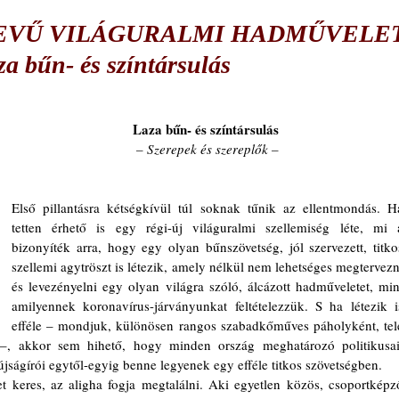
NEVŰ VILÁGURALMI HADMŰVELE
bűn- és színtársulás
Laza bűn- és színtársulás 
– Szerepek és szereplők –
Első pillantásra kétségkívül túl soknak tűnik az ellentmondás. Ha
tetten érhető is egy régi-új világuralmi szellemiség léte, mi a
bizonyíték arra, hogy egy olyan bűnszövetség, jól szervezett, titkos
szellemi agytröszt is létezik, amely nélkül nem lehetséges megtervezni
és levezényelni egy olyan világra szóló, álcázott hadműveletet, mint
amilyennek koronavírus-járványunkat feltételezzük. S ha létezik is
efféle – mondjuk, különösen rangos szabadkőműves páholyként, tele
 –, akkor sem hihető, hogy minden ország meghatározó politikusai,
 újságírói egytől-egyig benne legyenek egy efféle titkos szövetségben. 