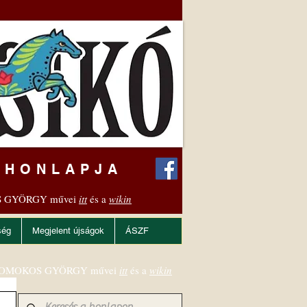
 HONLAPJA
 GYÖRGY művei
itt
és a
wikin
ség
Megjelent újságok
ÁSZF
OMOKOS GYÖRGY művei
itt
és a
wikin