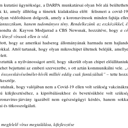
 ki, amely állítólag a tünetek kialakulása előtt  felismeri a covid-19
olyan védőoltáson dolgozik, amely a koronavírusok minden fajtája ellen
ntasztikum, hanem tudományos tény. Rendelkezünk az eszközökkel, és
mondta dr. Kayvon Modjarrad a CBS Newsnak, hozzátéve, hogy 
a cél
létező vírusok ellen is véd.
okkal. Attól tartanak, hogy olyan mikrochipet ültetnek beléjük, amellyel
lett. 
het bejuttatni az emberi szervezetbe, s ott aztán kommunikálni vele. 
„A
összeesküvéselmélet-hívők milliói eddig csak fantáziáltak” 
– tette hozzá
rkesztője.
ú kifejlesztéséhez, a kipróbálásukhoz és bevetésükhöz volt szükség
oronavírus-járvány igazából nem egészségügyi kérdés, hanem sokkal
 és titkosszolgálati. 
 megfelelő vírus megtalálása, kifejlesztése