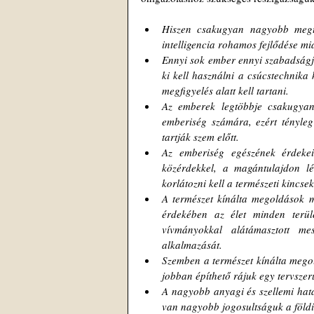
Hiszen csakugyan nagyobb megte
intelligencia rohamos fejlődése mi
Ennyi sok ember ennyi szabadságjog
ki kell használni a csúcstechnika 
megfigyelés alatt kell tartani. 
Az emberek legtöbbje csakugya
emberiség számára, ezért tényleg
tartják szem előtt. 
Az emberiség egészének érdeke
közérdekkel, a magántulajdon lé
korlátozni kell a természeti kincse
A természet kínálta megoldások 
érdekében az élet minden terület
vívmányokkal alátámasztott mes
alkalmazását. 
Szemben a természet kínálta megold
jobban építhető rájuk egy tervszerű
A nagyobb anyagi és szellemi hatal
van nagyobb jogosultságuk a földi