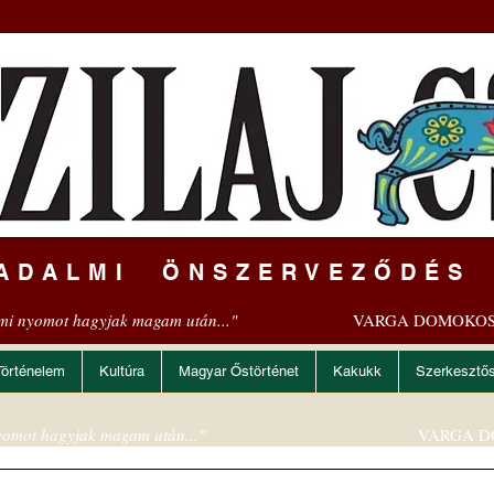
ADALMI ÖNSZERVEZŐDÉS
mi nyomot hagyjak magam után..."
VARGA DOMOKOS
Történelem
Kultúra
Magyar Őstörténet
Kakukk
Szerkesztő
omot hagyjak magam után..."
VARGA D