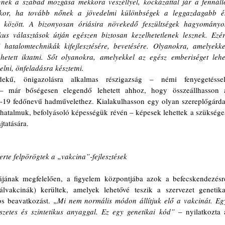
nek a szabad mozgása mekkora veszéllyel, kockázattal jár a fennálló
kkor, ha tovább nőnek a jövedelmi különbségek a leggazdagabb és
 között. A bizonyosan óriásira növekedő feszültségek hagyományos
us választások útján egészen biztosan kezelhetetlenek lesznek. Ezért
 hatalomtechnikák kifejlesztésére, bevetésére. Olyanokra, amelyekkel
hetett iktatni. Sőt olyanokra, amelyekkel az egész emberiséget lehet
lni, önfeladásra késztetni.
a – már bőségesen elegendő lehetett ahhoz, hogy összeállhasson a
-19 fedőnevű hadművelethez. Kialakulhasson egy olyan szereplőgárda,
 hatalmuk, befolyásoló képességük révén – képesek lehettek a szükséges
tatására.
erte felpörögtek a „vakcina”-fejlesztések
iájának megfelelően, a figyelem központjába azok a befecskendezésre
lvakcinák) kerültek, amelyek lehetővé teszik a szervezet genetikai
os beavatkozást. 
„Mi nem normális módon állítjuk elő a vakcinát. Egy
zetes és szintetikus anyaggal. Ez egy genetikai kód”
 – nyilatkozta a