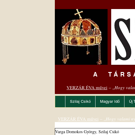
A TÁRS
VERZÁR ÉVA művei
– „
Hogy vala
Szilaj Csikó
Magyar Idő
Új 
VERZÁR ÉVA művei
– „
Hogy valami ny
Varga Domokos György, Szilaj Csikó