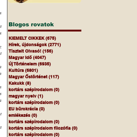
 
Blogos rovatok
 
 
KIEMELT CIKKEK
(675)
675 bejegyzés
Hírek, újdonságok
(2771)
2771 bejegyzés
 
Tisztelt Olvasó!
(156)
156 bejegyzés
 
Magyar Idő
(4047)
4047 bejegyzés
Új Történelem
(6935)
6935 bejegyzés
 
Kultúra
(6801)
6801 bejegyzés
 
Magyar Őstörténet
(117)
117 bejegyzés
Kakukk
(8)
8 bejegyzés
 
kortárs szépirodalom
(0)
0 bejegyzés
 
magyar nyelv
(1)
1 bejegyzés
 
kortárs szépirodalom
(0)
0 bejegyzés
EU bürokrácia
(0)
0 bejegyzés
 
emlékezés
(0)
0 bejegyzés
kortárs szépirodalom
(0)
0 bejegyzés
 
kortárs szépirodalom filozófia
(0)
0 bejegyzés
kortárs szépirodalom
(0)
0 bejegyzés