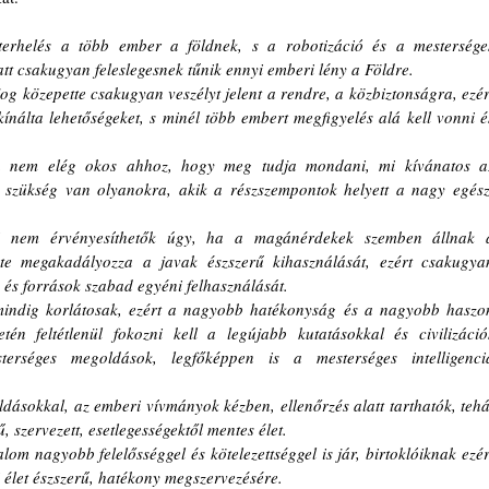
rhelés a több ember a földnek, s a robotizáció és a mesterséges
att csakugyan feleslegesnek tűnik ennyi emberi lény a Földre. 
 közepette csakugyan veszélyt jelent a rendre, a közbiztonságra, ezért
kínálta lehetőségeket, s minél több embert megfigyelés alá kell vonni és
n nem elég okos ahhoz, hogy meg tudja mondani, mi kívánatos az
 szükség van olyanokra, akik a részszempontok helyett a nagy egészt
i nem érvényesíthetők úgy, ha a magánérdekek szemben állnak a
te megakadályozza a javak észszerű kihasználását, ezért csakugyan
k és források szabad egyéni felhasználását. 
mindig korlátosak, ezért a nagyobb hatékonyság és a nagyobb haszon
én feltétlenül fokozni kell a legújabb kutatásokkal és civilizációs
terséges megoldások, legfőképpen is a mesterséges intelligencia
ásokkal, az emberi vívmányok kézben, ellenőrzés alatt tarthatók, tehát
, szervezett, esetlegességektől mentes élet. 
om nagyobb felelősséggel és kötelezettséggel is jár, birtoklóiknak ezért
 élet észszerű, hatékony megszervezésére. 