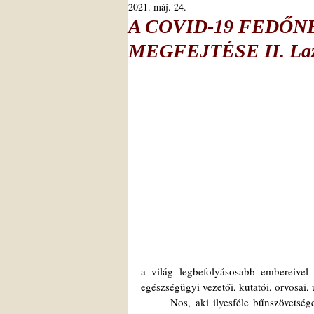
2021. máj. 24.
A COVID-19 FEDŐ
MEGFEJTÉSE II. Laza 
a világ legbefolyásosabb embereivel
egészségügyi vezetői, kutatói, orvosai,
	Nos, aki ilyesféle bűnszövetséget keres, az aligha fogja megtalálni. Aki egyetlen közös, csoportképző 