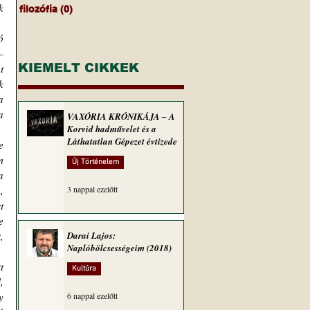
 
filozófia
(0)
0 bejegyzés
 
 
KIEMELT CIKKEK
 
 
 
 
VAXÓRIA KRÓNIKÁJA ‒ A
Korvid hadművelet és a
Láthatatlan Gépezet évtizede
 
 
Új Történelem
 
 
3 nappal ezelőtt
 
 
 
Darai Lajos:
Naplóbölcsességeim (2018)
 
Kultúra
 
 
6 nappal ezelőtt