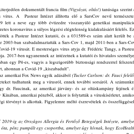
kiterjedően dokumentált francia film 
(Vigyázat, oltás!) 
tanúsága szerint a
vírus. A  Pasteur Intézet állította elő a SarsCov nevű természetes
19 lett a neve egy több évtizedre visszanyúló genetikai manipuláció
s koronavírus a súlyos légzési elégtelenség kialakulásáért felelős. Ezt
tötték a Pasteur Intézet kutatói, és a 031589-es szám alatt került be a
r 2003-ban szabadalmaztatták a Sars-Cov 1, majd 2011-ben a Sars-Cov
 Covid-19 vírusát. E mesterséges vírus atyja dr. Frédéric Tangy, a Pasteur
ója. 2017-ben ugyanennek az intézetnek a kutatói és hivatalos személyei
n egy P4-es, vagyis a legszigorúbb biztonsági rendszerrel felszerelt
rt, ahonnan a Covid-19 „kiszabadult”. 
n az amerikai Fox News egyik adásából 
(Tucker Carlson: dr. Fauci felelős
leteket tudhatunk meg a vírusról, ennek további sorsáról. A számunkra
gy dr. Faucinak, az amerikai járvány- és az oltáskampány fejének és
Kínában, amerikai pénzből, akkor is folytatták a víruskísérletet, amikor
 törvényt is alkottak. Figyelemre méltó észrevételek és összefüggések
l 2019-ig az Országos Allergia és Fertőző Betegségek Intézete, amelyet
k óta, pénz pumpált egy csoportba, amelyet úgy hívnak, hogy EcoHealth