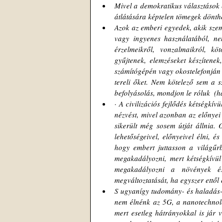
Mivel a demokratikus választások 
átlátására képtelen tömegek dönthet
Azok az emberi egyedek, akik szem
vagy ingyenes használatából, ne
érzelmeikről, vonzalmaikról, köt
gyűjtenek, elemzéseket készítenek
számítógépén vagy okostelefonján k
tereli őket. Nem kötelező sem a s
befolyásolás, mondjon le róluk  (h
· 
A civilizációs fejlődés kétségkívü
nézvést, mivel azonban az előnyei
sikerült még sosem útját állnia. 
lehetőségeivel, előnyeivel élni, é
hogy embert juttasson a világűrbe
megakadályozni, mert kétségkívül
megakadályozni a növények és
megváltoztatását, ha egyszer ettől
S ugyanígy tudomány- és haladás-el
nem élnénk az 5G, a nanotechnológ
mert esetleg hátrányokkal is jár 