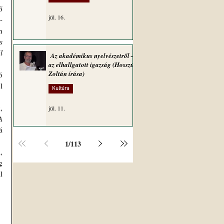
júl. 16.
-
 
 
 
Az akadémikus nyelvészetről –
az elhallgatott igazság (Hosszú
Zoltán írása)
 
Kultúra
júl. 11.
 
 
1
/
113
 
 