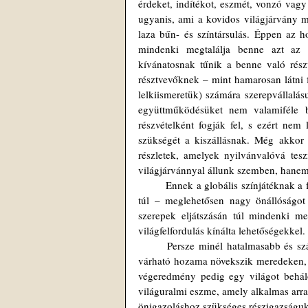
érdeket, indítékot, eszmét, vonzó vag
ugyanis, ami a kovidos világjárvány m
laza bűn- és színtársulás. Éppen az h
mindenki megtalálja benne azt az 
kívánatosnak tűnik a benne való részv
résztvevőknek – mint hamarosan látni 
lelkiismeretük) számára szerepvállalásu
együttműködésüket nem valamiféle b
részvételként fogják fel, s ezért nem
szükségét a kiszállásnak. Még akkor
részletek, amelyek nyilvánvalóvá tes
világjárvánnyal állunk szemben, hanem 
	Ennek a globális színjátéknak a forgatókönyve azonban – a kötelezően előadandó, eljátszandó betéteken 
túl – meglehetősen nagy önállóságot 
szerepek eljátszásán túl mindenki me
világfelfordulás kínálta lehetőségekkel
	Persze minél hatalmasabb és számosabb erők gyülekeznek egy ilyen társulásban, nemcsak a beszállás 
várható hozama növekszik meredeken, 
végeredmény pedig egy világot behálóz
világuralmi eszme, amely alkalmas arra,
önigazoláshoz szükséges részigazságuk