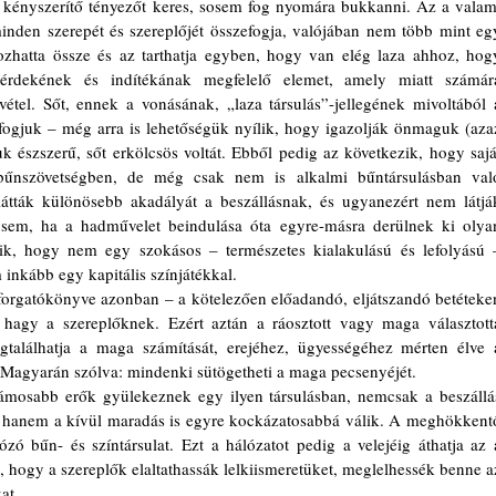
y kényszerítő tényezőt keres, sosem fog nyomára bukkanni. Az a valami
inden szerepét és szereplőjét összefogja, valójában nem több mint egy
ozhatta össze és az tarthatja egyben, hogy van elég laza ahhoz, hogy
érdekének és indítékának megfelelő elemet, amely miatt számára
étel. Sőt, ennek a vonásának, „laza társulás”-jellegének mivoltából a
fogjuk – még arra is lehetőségük nyílik, hogy igazolják önmaguk (azaz
k észszerű, sőt erkölcsös voltát. Ebből pedig az következik, hogy saját
űnszövetségben, de még csak nem is alkalmi bűntársulásban való
 látták különösebb akadályát a beszállásnak, és ugyanezért nem látják
 sem, ha a hadművelet beindulása óta egyre-másra derülnek ki olyan
zik, hogy nem egy szokásos – természetes kialakulású és lefolyású –
inkább egy kapitális színjátékkal. 
hagy a szereplőknek. Ezért aztán a ráosztott vagy maga választotta
gtalálhatja a maga számítását, erejéhez, ügyességéhez mérten élve a
. Magyarán szólva: mindenki sütögetheti a maga pecsenyéjét. 
hanem a kívül maradás is egyre kockázatosabbá válik. A meghökkentő
ó bűn- és színtársulat. Ezt a hálózatot pedig a velejéig áthatja az a
 hogy a szereplők elaltathassák lelkiismeretüket, meglelhessék benne az
at. 