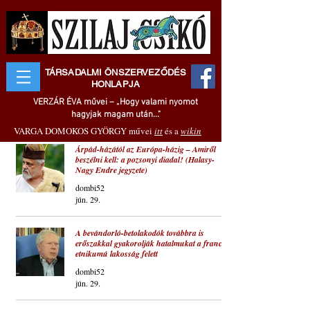
TÁRSADALMI ÖNSZERVEZŐDÉS
HONLAPJA
VERZÁR ÉVA művei – „Hogy valami nyomot
hagyjak magam után..."
VARGA DOMOKOS GYÖRGY művei
itt
és a
wikin
Árpád-házától az Európa-házig – Amiről
beszélni kell: a pozsonyi diadal! (Halasy-
Nagy Endre jegyzete)
dombi52
jún. 29.
A bevándorló-betolakodók továbbra is
erőszakkal gyakorolják hatalmukat a francia
etnikumú lakosság felett
dombi52
jún. 29.