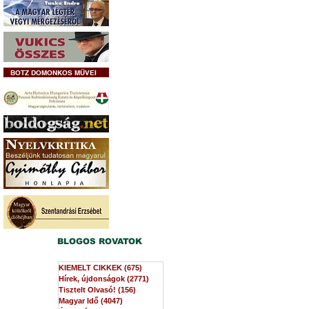
BOTZ DOMONKOS MŰVEI
BLOGOS ROVATOK
KIEMELT CIKKEK
(675)
675 bejegyzés
Hírek, újdonságok
(2771)
2771 bejegyzés
Tisztelt Olvasó!
(156)
156 bejegyzés
Magyar Idő
(4047)
4047 bejegyzés