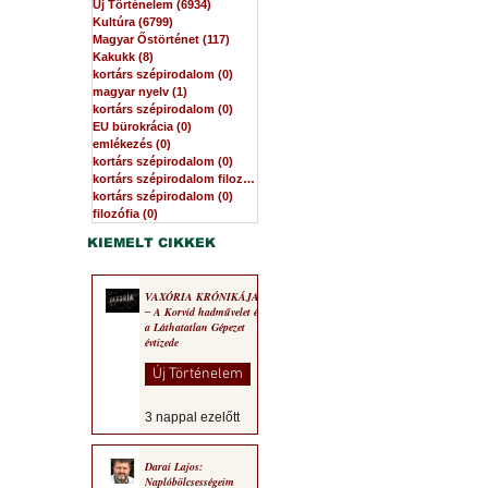
Új Történelem
(6934)
6934 bejegyzés
Kultúra
(6799)
6799 bejegyzés
Magyar Őstörténet
(117)
117 bejegyzés
Kakukk
(8)
8 bejegyzés
kortárs szépirodalom
(0)
0 bejegyzés
magyar nyelv
(1)
1 bejegyzés
kortárs szépirodalom
(0)
0 bejegyzés
EU bürokrácia
(0)
0 bejegyzés
emlékezés
(0)
0 bejegyzés
kortárs szépirodalom
(0)
0 bejegyzés
kortárs szépirodalom filozófia
(0)
0 bejegyzés
kortárs szépirodalom
(0)
0 bejegyzés
filozófia
(0)
0 bejegyzés
KIEMELT CIKKEK
VAXÓRIA KRÓNIKÁJA
‒ A Korvid hadművelet és
a Láthatatlan Gépezet
évtizede
Új Történelem
3 nappal ezelőtt
Darai Lajos:
Naplóbölcsességeim