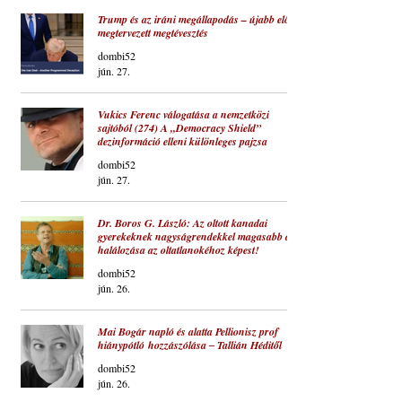
Trump és az iráni megállapodás – újabb előre
megtervezett megtévesztés
dombi52
jún. 27.
Vukics Ferenc válogatása a nemzetközi
sajtóból (274) A „Democracy Shield”
dezinformáció elleni különleges pajzsa
dombi52
jún. 27.
Dr. Boros G. László: Az oltott kanadai
gyerekeknek nagyságrendekkel magasabb a
halálozása az oltatlanokéhoz képest!
dombi52
jún. 26.
Mai Bogár napló és alatta Pellionisz prof
hiánypótló hozzászólása ‒ Tallián Héditől
dombi52
jún. 26.