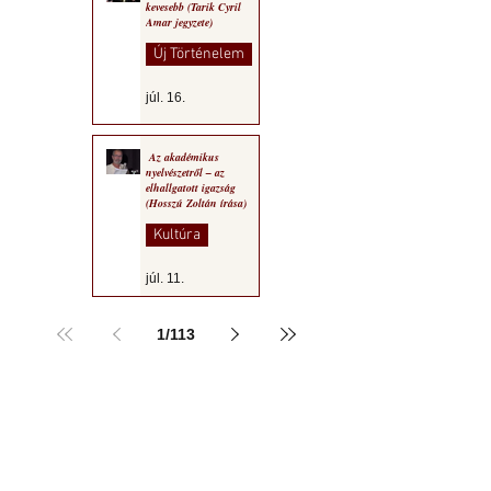
kevesebb (Tarik Cyril
Amar jegyzete)
Új Történelem
júl. 16.
Az akadémikus
nyelvészetről – az
elhallgatott igazság
(Hosszú Zoltán írása)
Kultúra
júl. 11.
1
/
113
a MOGY honlapján