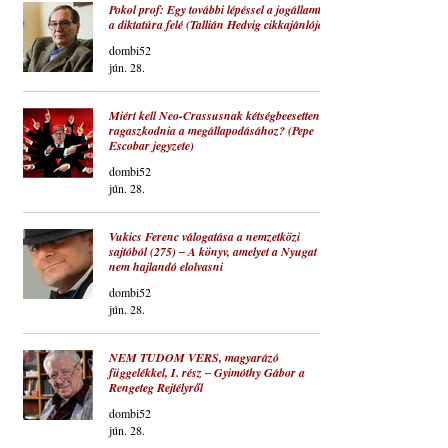
Pokol prof: Egy további lépéssel a jogállamtól
a diktatúra felé (Tallián Hedvig cikkajánlója)
dombi52
jún. 28.
Miért kell Neo-Crassusnak kétségbeesetten
ragaszkodnia a megállapodásához? (Pepe
Escobar jegyzete)
dombi52
jún. 28.
Vukics Ferenc válogatása a nemzetközi
sajtóból (275) ‒ A könyv, amelyet a Nyugat
nem hajlandó elolvasni
dombi52
jún. 28.
NEM TUDOM VERS, magyarázó
függelékkel, I. rész ‒ Gyimóthy Gábor a
Rengeteg Rejtélyről
dombi52
jún. 28.