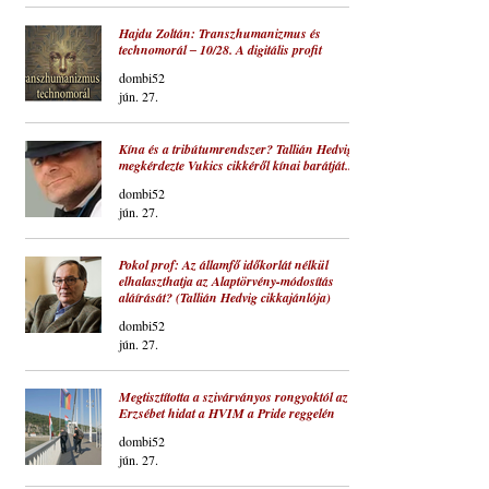
Hajdu Zoltán: Transzhumanizmus és
technomorál ‒ 10/28. A digitális profit
dombi52
jún. 27.
Kína és a tribútumrendszer? Tallián Hedvig
megkérdezte Vukics cikkéről kínai barátját...
dombi52
jún. 27.
Pokol prof: Az államfő időkorlát nélkül
elhalaszthatja az Alaptörvény-módosítás
aláírását? (Tallián Hedvig cikkajánlója)
dombi52
jún. 27.
Megtisztította a szivárványos rongyoktól az
Erzsébet hidat a HVIM a Pride reggelén
dombi52
jún. 27.