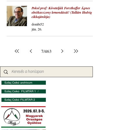
Pokol prof: Követeljük Forsthoffer Ágnes
elnökasszony lemondását! (Tallián Hedvig
cikkajánlója)
dombi52
jún. 26.
7
/
463
Szilaj Csikó archívum
Szilaj Csikó FILMTÁR 1 /
Szilaj Csikó FILMTÁR 2