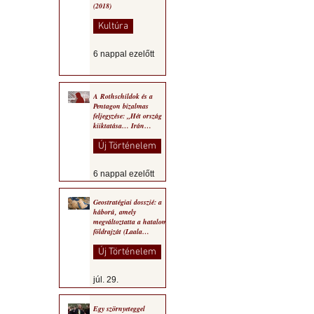
(2018)
Kultúra
6 nappal ezelőtt
A Rothschildok és a
Pentagon bizalmas
feljegyzése: „Hét ország
kiiktatása… Irán
végleges legyőzése”
Új Történelem
6 nappal ezelőtt
Geostratégiai dosszié: a
háború, amely
megváltoztatta a hatalom
földrajzát (Laala
Bechetoula elemzése)
Új Történelem
júl. 29.
Egy szörnyeteggel