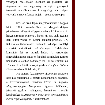
vendégeit. McDonald's kisokos: kis prosztata, kis 
Bigmekmenü, 
kis nagydolog az egész gyönyörű 
teremtett, szociális nyomorult nagyvilág, mind szépek 
vagyunk a magyar kártya lapjain – csupa sztereotípia.
	Ezek az örök lapok megelevenedtek a hegyek 
hátán. 1315 novemberében a Morgarten-hágón 
páncélokon csillogott a fagyott napfény. I. Lipót osztrák 
herceget rommá gyilkolta a három kis alsó átok. Reding 
Itell, Fürst Walter és Kouni kannibál pribékei, Uri, 
Schwyz és Unterwalden kantonok hadinépe tekintélyt 
szereztek utódaiknak, vérmócsingos küzdelemben 
koncolták fel az osztrák hadat. A vérszomjas 
fenevadakat azóta szívesen fogadják zsoldjukba Európa 
uralkodói, a Vatikán hadserege ma 110 főt számlál, ők 
védelmezik a Pápát, a svájci gárda – 
Pontificia Cohors 
Helvetica
 néven ül, fekszik, áll.
	Az átutalás közleménye viszonylag egyszerű 
lesz, nyugdíjasainak is érthető huszonhéttagú számsor, 
a kedvezményezett mezőben kérem az 
Egyedül 
Magyarországért Mozgalom
 cégnevet feltüntetni, 
jelszavát gyakran váltogassa, használjon speciális 
karaktereket, a „
Tripartitum opus iuris consuetudinarii 
inclyti regni Hungariae” 
szellemében: