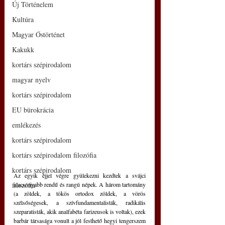
Új Történelem
Kultúra
Magyar Őstörténet
Kakukk
kortárs szépirodalom
magyar nyelv
kortárs szépirodalom
EU bürokrácia
emlékezés
kortárs szépirodalom
kortárs szépirodalom filozófia
kortárs szépirodalom
Az egyik éjjel végre gyülekezni kezdtek a svájci 
filozófia
alacsonyabb rendű és rangú népek. A három tartomány 
(a zöldek, a tökös ortodox zöldek, a vörös 
szélsőségesek, a szívfundamentalisták, radikális 
szeparatisták, akik analfabéta farizeusok is voltak), ezek 
barbár társasága vonult a jól festhető hegyi tengerszem 