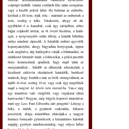
csáprágó ízeltláb, valami cselőpók-féle, talán szongáriai, 
vagy a kisebb pokoli lehet. Ha belemar az emberbe, 
kirohad a fél teste, írják róla – mármint az embernek a 
teste, esetleg a lelke. Várakozón, ahogy ott áll, 
egyébként ő is kannibál, csak úgy zárójelben, nőies 
bájjal csipkedő irtózat, az őt övező hisztéria, a halál-
egér, a nyögvenyelős orális téboly, a kripták békétlen 
mélye mindent elpusztít. A felzabált emberi agyvelők 
koponyakelyhei, ahogy bágyadtan hortyognak, éppen 
csak meghalva, alig haldogálva várják a feltámadást, az 
emlékezet felemelő imáit, a fohászokat, a pokol pusztító 
tüzes kemencéinek apadását, hagy majd talán az 
energiaárakkal… Inkább az elhunytak rekreációját, a 
kicetlizett sírkövön okulárézott határidők, beérkező 
utalások, hogy fizették-e már az ősök sírmegváltását, az 
újabb öt évet, esetleg 10-et, vagy csak úgy tengődnek 
majd a 
magyar kő kövön nem marad-
ba. Van-e még 
egy temetésre való virágföld, vagy végakarat elleni 
hamvasztás? Hogyne, még tölgyfa koporsó intarziával, 
mint egy Less Paul Gibsonba zárt pengetés! Lényeg a 
béke, a miénk, a gyalázott szakralitás, fukaron 
porciózott, drága temetőiben eltárolják-e a magyar 
humusz fonnyadó gyümölcseit, a krizantémos halottak 
napjáig, gyertyás mindenszentekig, vagy súlyos héber 