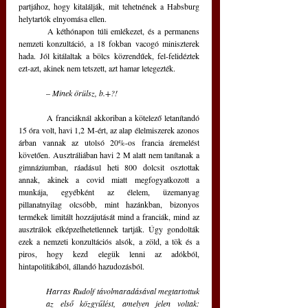
partjához, hogy kitalálják, mit tehetnének a Habsburg 
helytartók elnyomása ellen.
	A kéthónapon túli emlékezet, és a permanens 
nemzeti konzultáció, a 18 fokban vacogó miniszterek 
hada. Jól kitálaltak a bölcs közrendűek, fel-felidéztek 
ezt-azt, akinek nem tetszett, azt hamar letegezték.
– 
Minek örülsz, b.+?!
	A franciáknál akkoriban a kötelező letanítandó 
15 óra volt, havi 1,2 M-ért, az alap élelmiszerek azonos 
árban vannak az utolsó 20%-os francia áremelést 
követően. Ausztráliában havi 2 M alatt nem tanítanak a 
gimnáziumban, ráadásul heti 800 dolcsit osztottak 
annak, akinek a covid miatt megfogyatkozott a 
munkája, egyébként az élelem, üzemanyag 
pillanatnyilag olcsóbb, mint hazánkban, bizonyos 
termékek limitált hozzájutását mind a franciák, mind az 
ausztrálok elképzelhetetlennek tartják. Úgy gondolták 
ezek a nemzeti konzultációs alsók, a zöld, a tök és a 
piros, hogy kezd elegük lenni az adókból, 
hintapolitikából, állandó hazudozásból.
Harras Rudolf távolmaradásával megtartottuk 
az első közgyűlést, amelyen jelen voltak: 