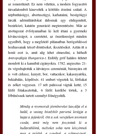
az ismeretlenét. Ez nem véletlen, a modern fogyasztói 
társadalomból kinevelték a kötődés érzelmi szálait. A 
népbutításügyi, abortuszügyi, karhatalmi, besúgóügyi 
tárcák adómilliárdokat áldoznak egy elidegenített, 
bezárkózó, katatón generáció megteremtésére. Már az 
alsótagozat évfolyamaiban ki kell írtani a gyermeki 
kíváncsiságot, a szeretetet, az önzetlenséget minden 
egyedből, hogy a megfelelő pillanatban berögződéssel 
hozhassanak tetsző döntéseket, ikszeléseket. Aztán itt a 
honti eset is, amit alig lehet elmesélni, a hírhedt 
Antropofágia Hungarica-t
. Erdődy gróf halálos ítéletet 
mondott ki a kannibál cigányokra. 1782. augusztus 21-
én végrehajtották a látványos ceremóniát, bizonyára ott 
is volt cirkusz, kenyér, bor, vattacukor, kakasnyalóka, 
bekiabálás, köpdösés. 41 embert végeztek ki, férfiakat 
és nőket vegyesen. 17 nőt pallossal vágtak ketté, 15 
férfit fölakasztottak, 6 férfit kerékbe törtek, a 3 
főbűnösnek tartott személyt fölnégyelték.
Mindig a nyomorult jóembereket kaszálja el a 
halál, a vastag bivalybőr parvenü lerágja a 
hajat a fejünkről. Ott a sok verejtéken teremtett 
csoda, amit még nem fosztottak ki a 
hullarablóink, melyeket soha nem köszönnek 
meg a prűdek, a sznobok, a schmutzigok. 