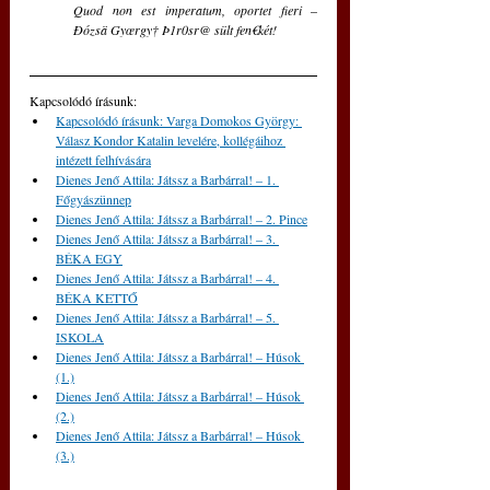
Quod non est imperatum, oportet fieri
 – 
Ðózsä Gyœrgy† Þ1r0sr@ sült fen€két!
Kapcsolódó írásunk: 
Kapcsolódó írásunk: Varga Domokos György: 
Válasz Kondor Katalin levelére, kollégáihoz 
intézett felhívására
Dienes Jenő Attila: Játssz a Barbárral! – 1. 
Főgyászünnep
Dienes Jenő Attila: Játssz a Barbárral! – 2. Pince
Dienes Jenő Attila: Játssz a Barbárral! – 3. 
BÉKA EGY
Dienes Jenő Attila: Játssz a Barbárral! – 4. 
BÉKA KETTŐ
Dienes Jenő Attila: Játssz a Barbárral! – 5. 
ISKOLA
Dienes Jenő Attila: Játssz a Barbárral! – Húsok 
(1.)
Dienes Jenő Attila: Játssz a Barbárral! – Húsok 
(2.)
Dienes Jenő Attila: Játssz a Barbárral! – Húsok 
(3.)