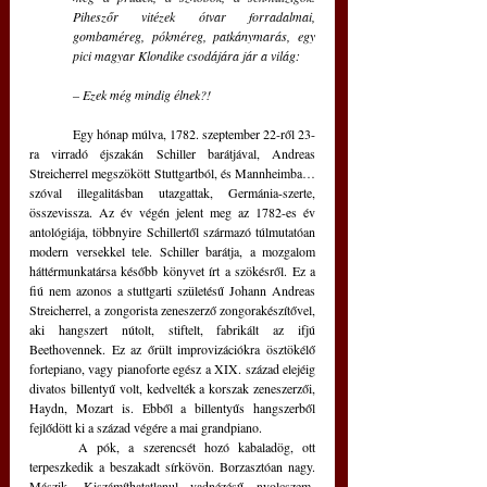
Piheszőr vitézek ótvar forradalmai, 
gombaméreg, pókméreg, patkánymarás, egy 
pici magyar Klondike csodájára jár a világ:
– Ezek még mindig élnek?!
	Egy hónap múlva, 1782. szeptember 22-ről 23-
ra virradó éjszakán Schiller barátjával, Andreas 
Streicherrel megszökött Stuttgartból, és Mannheimba… 
szóval illegalitásban utazgattak, Germánia-szerte, 
összevissza. Az év végén jelent meg az 1782-es év 
antológiája, többnyire Schillertől származó túlmutatóan 
modern versekkel tele. Schiller barátja, a mozgalom 
háttérmunkatársa később könyvet írt a szökésről. Ez a 
fiú nem azonos a stuttgarti születésű Johann Andreas 
Streicherrel, a zongorista zeneszerző zongorakészítővel, 
aki hangszert nútolt, stiftelt, fabrikált az ifjú 
Beethovennek. Ez az őrült improvizációkra ösztökélő 
fortepiano, vagy pianoforte egész a XIX. század elejéig 
divatos billentyű volt, kedvelték a korszak zeneszerzői, 
Haydn, Mozart is. Ebből a billentyűs hangszerből 
fejlődött ki a század végére a mai grandpiano.
	A pók, a szerencsét hozó kabaladög, ott 
terpeszkedik a beszakadt sírkövön. Borzasztóan nagy. 
Mászik. Kiszámíthatatlanul vadnézésű nyolcszem-