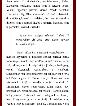
fizetni vele, bárkit el lehet adni, meg lehet venni, ki lehet 
közösíteni, eltitkolni, mintha nem is létezett volna. 
Valami újgazdag paraszt kiázott repedt sarkából 
kifordult a világ. Blaszfémia a hús sérelmére elkövetett 
disznóölés-gikszerek – vidéken, ha nem te tartod a 
disznót, nem te szúrod, húzod a rémfára, hastokra, nem 
te perzseled, sikálod, siratod el. 
– Szent seb, szüzek sikolya! Tudtok Ti 
teleportálni? Át kéne már utalni egy-két 
közüzemit megint.
	Újból kifizetjük a nemzeti cselédbérletet. A 
nyirkos ágynemű, a kifacsart széklet parányi barna 
foltocskája, mások szép ürüléke is adó valahol, a mi 
szép adónk, a mások szép kakája, jó élet, a boldogság 
együtt tekeregnek Ausztriában, a Habsburg 
rémálomban már jobb beszerezni ezt-azt, mert több fér a 
beleférbe, negyed fizetésünk könnye, itthon már nem 
vásárolunk. Ajaj! – mondja a svájci kannibál. A 
Millennium Falcon szárnyalgat, aztán megáll egy 
benzinkúton, elcsendesedik, hát feltöltik. Farokbűzösen 
beteg piszoár rémképei között veszteglünk, ez bizony 
nem Magyarország, ez csak Svájc, itt végünk van, 
végül a húgyúti szemafor elenged, a Halálcsillag várja 