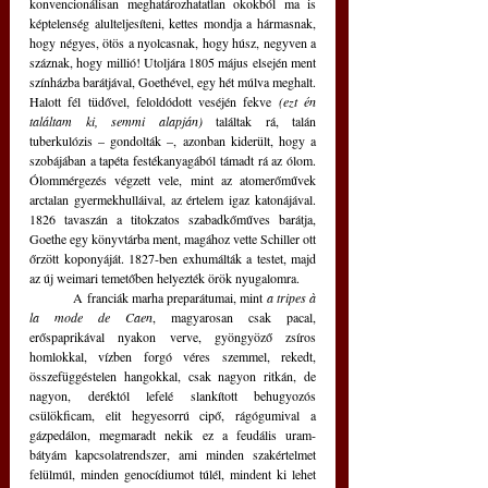
konvencionálisan meghatározhatatlan okokból ma is 
képtelenség alulteljesíteni, kettes mondja a hármasnak, 
hogy négyes, ötös a nyolcasnak, hogy húsz, negyven a 
száznak, hogy millió! Utoljára 1805 május elsején ment 
színházba barátjával, Goethével, egy hét múlva meghalt. 
Halott fél tüdővel, feloldódott veséjén fekve 
(ezt én 
találtam ki, semmi alapján)
 találtak rá, talán 
tuberkulózis – gondolták –, azonban kiderült, hogy a 
szobájában a tapéta festékanyagából támadt rá az ólom. 
Ólommérgezés végzett vele, mint az atomerőművek 
arctalan gyermekhulláival, az értelem igaz katonájával. 
1826 tavaszán a titokzatos szabadkőműves barátja, 
Goethe egy könyvtárba ment, magához vette Schiller ott 
őrzött koponyáját. 1827-ben exhumálták a testet, majd 
az új weimari temetőben helyezték örök nyugalomra.
	A franciák marha preparátumai, mint 
a tripes à 
la mode de Caen
, magyarosan csak pacal, 
erőspaprikával nyakon verve, gyöngyöző zsíros 
homlokkal, vízben forgó véres szemmel, rekedt, 
összefüggéstelen hangokkal, csak nagyon ritkán, de 
nagyon, deréktól lefelé slankított behugyozós 
csülökficam, elit hegyesorrú cipő, rágógumival a 
gázpedálon, megmaradt nekik ez a feudális uram-
bátyám kapcsolatrendszer, ami minden szakértelmet 
felülmúl, minden genocídiumot túlél, mindent ki lehet 