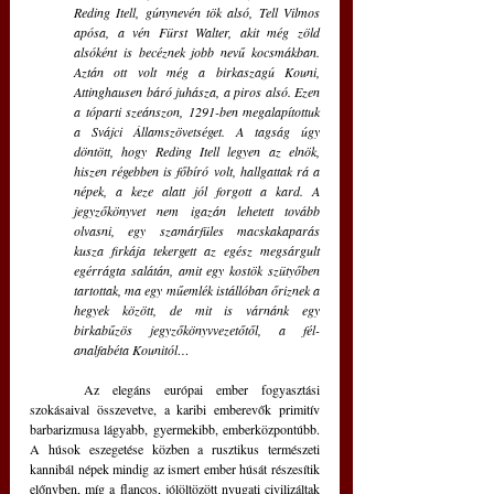
Reding Itell, gúnynevén tök alsó, Tell Vilmos 
apósa, a vén Fürst Walter, akit még zöld 
alsóként is becéznek jobb nevű kocsmákban. 
Aztán ott volt még a birkaszagú Kouni, 
Attinghausen báró juhásza, a piros alsó. Ezen 
a tóparti szeánszon, 1291-ben megalapítottuk 
a Svájci Államszövetséget. A tagság úgy 
döntött, hogy Reding Itell legyen az elnök, 
hiszen régebben is főbíró volt, hallgattak rá a 
népek, a keze alatt jól forgott a kard. A 
jegyzőkönyvet nem igazán lehetett tovább 
olvasni, egy szamárfüles macskakaparás 
kusza firkája tekergett az egész megsárgult 
egérrágta salátán, amit egy kostök szütyőben 
tartottak, ma egy műemlék istállóban őriznek a 
hegyek között, de mit is várnánk egy 
birkabűzös jegyzőkönyvvezetőtől, a fél-
analfabéta Kounitól…
	Az elegáns európai ember fogyasztási 
szokásaival összevetve, a karibi emberevők primitív 
barbarizmusa lágyabb, gyermekibb, emberközpontúbb. 
A húsok eszegetése közben a rusztikus természeti 
kannibál népek mindig az ismert ember húsát részesítik 
előnyben, míg a flancos, jólöltözött nyugati civilizáltak 