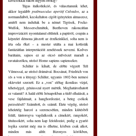
kavicsokkal rakott ingyen-örökig?
	Tágas italkollekció, és választanunk lehet, 
akkor legalább 
psalmusculus aperitif Calvados
, az a 
normandiából, kecskeháton cígölt igénytelen almaszesz, 
amitől nem indultak be a német Tigrisek, Focke-
Wulfok, Messerschmittek, Beethoven rakoncátlan 
improvizációi nyomtalanul eltűntek a papírról, csupán a 
képzelet démona játszott az érzékeinkkel, soha nem is 
írta oda őket – a mester utálta a mai kottisták 
fantáziátlan interpretációit zenélésnek nevezni. Kedves 
barátaim, sajnos ez az olcsó művészet maradt a 
ravatalozókra, utolsó Homo sapiens sapiensekre.
	Schiller is kihalt, de előtte végzett Tell 
Vilmossal, az utolsó drámával. Bocsánat, Friedrich von 
(és a von a lényeg) Schiller, ugyanis 1802-ben nemesi 
oklevelet szerzett. Ez a „von” előtag ikonikus vízjel, 
tehetséggel, géniusszal nyert mérték. Meghatározhatott 
ez valamit? A halál előtti hónapokban a tüdő elhalását, a 
vese fájdalmait, a hanghordozást, a beteg csókok 
perzselését? Számított, és számít. Élete végéig, utolsó 
leheletéig harcol a szerencsétlen, minden kiütésből 
feláll, tántorogva vagdalkozik a címekért, rangokért, 
titulusokért, soha nem kap feloldozást, pedig a gyarló 
logika szerint még ma is élhetne, közben csak alkot, 
minden más allűr. Bizonyos körökben, 