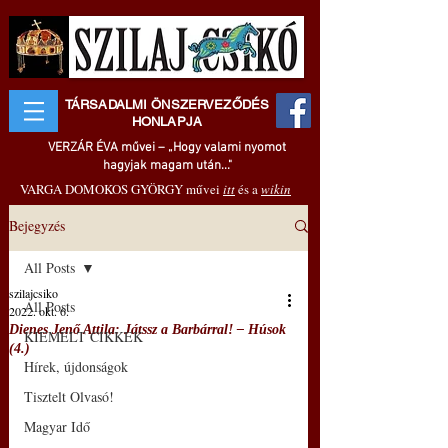
TÁRSADALMI ÖNSZERVEZŐDÉS
HONLAPJA
VERZÁR ÉVA művei – „Hogy valami nyomot
hagyjak magam után..."
VARGA DOMOKOS GYÖRGY művei
itt
és a
wikin
Bejegyzés
All Posts
szilajcsiko
All Posts
2022. okt. 6.
Dienes Jenő Attila: Játssz a Barbárral! – Húsok
KIEMELT CIKKEK
(4.)
Hírek, újdonságok
Tisztelt Olvasó!
Magyar Idő