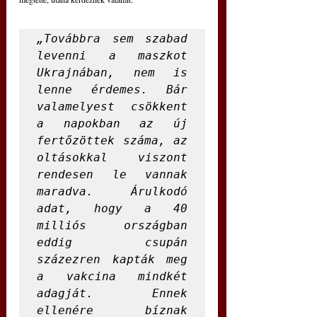
„Továbbra sem szabad 
levenni a maszkot 
Ukrajnában, nem is 
lenne érdemes. Bár 
valamelyest csökkent 
a napokban az új 
fertőzöttek száma, az 
oltásokkal viszont 
rendesen le vannak 
maradva. Árulkodó 
adat, hogy a 40 
milliós országban 
eddig csupán 
százezren kapták meg 
a vakcina mindkét 
adagját. Ennek 
ellenére bíznak 