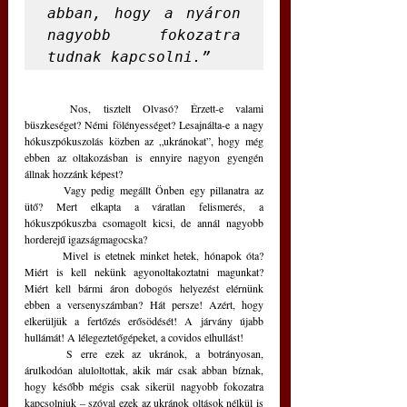
abban, hogy a nyáron 
nagyobb fokozatra 
tudnak kapcsolni.”
	Nos, tisztelt Olvasó? Érzett-e valami 
büszkeséget? Némi fölényességet? Lesajnálta-e a nagy 
hókuszpókuszolás közben az „ukránokat”, hogy még 
ebben az oltakozásban is ennyire nagyon gyengén 
állnak hozzánk képest?
	Vagy pedig megállt Önben egy pillanatra az 
ütő? Mert elkapta a váratlan felismerés, a 
hókuszpókuszba csomagolt kicsi, de annál nagyobb 
horderejű igazságmagocska? 
	Mivel is etetnek minket hetek, hónapok óta? 
Miért is kell nekünk agyonoltakoztatni magunkat? 
Miért kell bármi áron dobogós helyezést elérnünk 
ebben a versenyszámban? Hát persze! Azért, hogy 
elkerüljük a fertőzés erősödését! A járvány újabb 
hullámát! A lélegeztetőgépeket, a covidos elhullást!
	S erre ezek az ukránok, a botrányosan, 
árulkodóan aluloltottak, akik már csak abban bíznak, 
hogy később mégis csak sikerül nagyobb fokozatra 
kapcsolniuk – szóval ezek az ukránok oltások nélkül is 