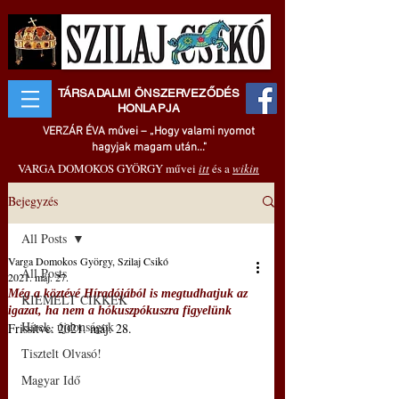
TÁRSADALMI ÖNSZERVEZŐDÉS
HONLAPJA
VERZÁR ÉVA művei – „Hogy valami nyomot
hagyjak magam után..."
VARGA DOMOKOS GYÖRGY művei
itt
és a
wikin
Bejegyzés
All Posts
Varga Domokos György, Szilaj Csikó
All Posts
2021. máj. 27.
Még a köztévé Híradójából is megtudhatjuk az
KIEMELT CIKKEK
igazat, ha nem a hókuszpókuszra figyelünk
Hírek, újdonságok
Frissítve:
2021. máj. 28.
Tisztelt Olvasó!
Magyar Idő