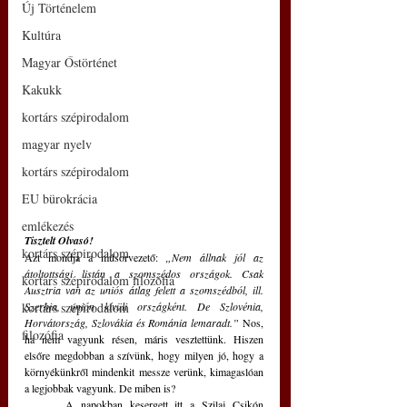
Új Történelem
Kultúra
Magyar Őstörténet
Kakukk
kortárs szépirodalom
magyar nyelv
kortárs szépirodalom
EU bürokrácia
emlékezés
Tisztelt Olvasó!
kortárs szépirodalom
Azt mondja a műsorvezető: 
„Nem állnak jól az 
átoltottsági listán a szomszédos országok. Csak 
kortárs szépirodalom filozófia
Ausztria van az uniós átlag felett a szomszédból, ill. 
kortárs szépirodalom
Szerbia, unión kívüli országként. De Szlovénia, 
Horvátország, Szlovákia és Románia lemaradt.”
 Nos, 
filozófia
ha nem vagyunk résen, máris vesztettünk. Hiszen 
elsőre megdobban a szívünk, hogy milyen jó, hogy a 
környékünkről mindenkit messze verünk, kimagaslóan 
a legjobbak vagyunk. De miben is? 
	A napokban kesergett itt a Szilaj Csikón 