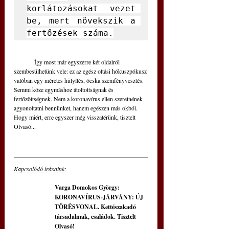
korlátozásokat vezet 
be, mert növekszik a 
fertőzések száma.
	Így most már egyszerre két oldalról 
szembesülhetünk vele: ez az egész oltási hókuszpókusz 
valóban egy méretes hülyítés, ócska szemfényvesztés. 
Semmi köze egymáshoz átoltottságnak és 
fertőzöttségnek. Nem a koronavírus ellen szeretnének 
agyonoltatni bennünket, hanem egészen más okból. 
Hogy miért, erre egyszer még visszatérünk, tisztelt 
Olvasó...
Kapcsolódó írásaink
: 
Varga Domokos György: 
KORONAVÍRUS-JÁRVÁNY: ÚJ 
TÖRÉSVONAL. Kettészakadó 
társadalmak, családok. Tisztelt 
Olvasó!