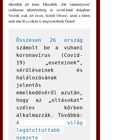
elkezdtek jól lenni. Elkezdtek „bár valamelyesen” 
csökkenni átfertőzöttség és covid-halál dolgában. 
Vessük csak ezt össze, tisztelt Olvasó, azzal a hírrel, 
amit már itt a csikón is megosztottunk Önnel! 
Összesen 26 ország
számolt be a vuhani 
koronavírus (Covid-
19) „eseteinek”, 
sérüléseinek és 
halálozásának 
jelentős 
emelkedéséről azután, 
hogy az „oltásokat” 
széles körben 
alkalmazzák. Továbbá: 
A világ 
legátoltottabb 
nemzete