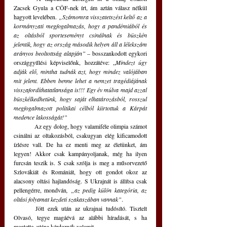
Zacsek Gyula a CÖF-nek írt, ám aztán válasz nélkül 
hagyott levelében. 
„
Számomra visszatetszést keltő az a 
kormányzati megfogalmazás, hogy a pandémiából és 
az oltásból sporteseményt csinálnak és büszkén 
jelentik, hogy az ország második helyen áll a lélekszám 
arányos beoltottság alapján”
 – bosszankodott 
egykori 
országgyűlési képviselőnk, hozzátéve: „
Mindezt úgy 
adják elő, mintha tudnák azt, hogy mindez valójában 
mit jelent. Ebben benne lehet a nemzet tragédiájának 
visszafordíthatatlansága is!!! 
Egy év múlva majd azzal 
büszkélkedhetünk, hogy saját elhatározásból, rosszul 
megfogalmazott politikai célból kiirtottuk a Kárpát 
medence lakosságát!”
	Az egy dolog, hogy valamiféle olimpia számot 
csinálni az oltakozásból, csakugyan elég kificamodott 
ízlésre vall. De ha ez menti meg az életünket, ám 
legyen! Akkor csak kampányoljanak, még ha ilyen 
furcsán teszik is. S csak szólja is meg a műsorvezető 
Szlovákiát és Romániát, hogy ott gondot okoz az 
alacsony oltási hajlandóság. S Ukrajnát is állítsa csak 
pellengérre, mondván
, „az pedig külön kategória, az 
oltási folyamat kezdeti szakaszában vannak”
. 
	Jött ezek után az ukrajnai tudósító. Tisztelt 
Olvasó, tegye magáévá az alábbi híradását, s ha 
megtette, utána kérdeznék valamit. 