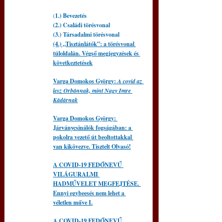
(
1.) Bevezetés
(2.) Családi törésvonal
(3.) Társadalmi törésvonal
(4.) „Tisztánlátók”: a törésvonal 
túloldalán. Végső megjegyzések és 
következtetések
Varga Domokos György: 
A covid az 
lesz Orbánnak, mint Nagy Imre 
Kádárnak
Varga Domokos György: 
Járványcsinálók fogságában: a 
pokolra vezető út beoltottakkal 
van kikövezve. Tisztelt Olvasó!
A COVID-19 FEDŐNEVŰ 
VILÁGURALMI 
HADMŰVELET MEGFEJTÉSE. 
Ennyi egybeesés nem lehet a 
véletlen műve I.
A COVID-19 FEDŐNEVŰ 