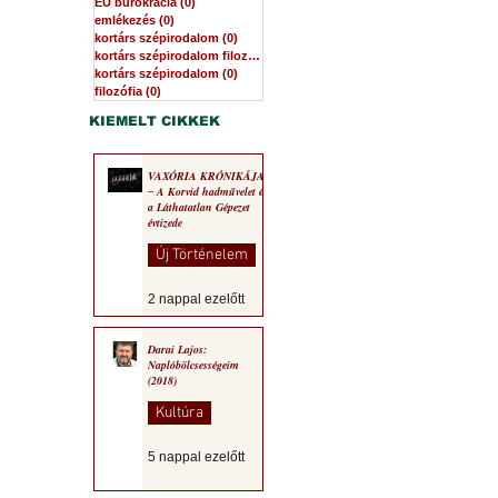
EU bürokrácia
(0)
0 bejegyzés
emlékezés
(0)
0 bejegyzés
kortárs szépirodalom
(0)
0 bejegyzés
kortárs szépirodalom filozófia
(0)
0 bejegyzés
kortárs szépirodalom
(0)
0 bejegyzés
filozófia
(0)
0 bejegyzés
KIEMELT CIKKEK
VAXÓRIA KRÓNIKÁJA
‒ A Korvid hadművelet és
a Láthatatlan Gépezet
évtizede
Új Történelem
2 nappal ezelőtt
Darai Lajos:
Naplóbölcsességeim
(2018)
Kultúra
5 nappal ezelőtt