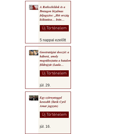
A Rothschildok és a
Pentagon bizalmas
feljegyzése: „Hét ország
kiiktatása… Irán
végleges legyőzése”
Új Történelem
5 nappal ezelőtt
Geostratégiai dosszié: a
háború, amely
megváltoztatta a hatalom
földrajzát (Laala
Bechetoula elemzése)
Új Történelem
júl. 29.
Egy szörnyeteggel
kevesebb (Tarik Cyril
Amar jegyzete)
Új Történelem
júl. 16.