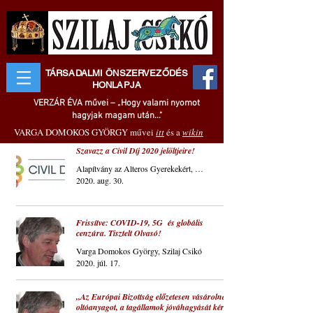
TÁRSADALMI ÖNSZERVEZŐDÉS
HONLAPJA
VERZÁR ÉVA művei – „Hogy valami nyomot
hagyjak magam után..."
VARGA DOMOKOS GYÖRGY művei
itt
és a
wikin
Szavazz a Civil Díj 2020 jelöltjeire!
Alapítvány az Alteros Gyerekekért, Szilaj Csikó
2020. aug. 30.
Frissítve: COVID-19, 5G és globális
cenzúra. Tisztelt Olvasó!
Varga Domokos György, Szilaj Csikó
2020. júl. 17.
„Az Európai Bizottság előzetesen vásárolna
oltóanyagot, a tagállamok jóváhagyását kéri.”