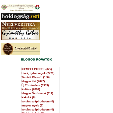
BLOGOS ROVATOK
KIEMELT CIKKEK
(675)
675 bejegyzés
Hírek, újdonságok
(2771)
2771 bejegyzés
Tisztelt Olvasó!
(156)
156 bejegyzés
Magyar Idő
(4047)
4047 bejegyzés
Új Történelem
(6933)
6933 bejegyzés
Kultúra
(6797)
6797 bejegyzés
Magyar Őstörténet
(117)
117 bejegyzés
Kakukk
(8)
8 bejegyzés
kortárs szépirodalom
(0)
0 bejegyzés
magyar nyelv
(1)
1 bejegyzés
kortárs szépirodalom
(0)
0 bejegyzés