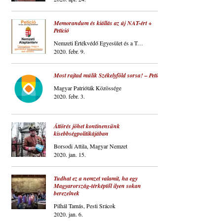
Memorandum és kiállás az új NAT-ért +
Petíció
Nemzeti Értékvédő Egyesület és a Tormay Cécile Kör
2020. febr. 9.
Most rajtad múlik Székelyföld sorsa! – Petíció
Magyar Patrióták Közössége
2020. febr. 3.
Áttörés jöhet kontinensünk
kisebbségpolitikájában
Borsodi Attila, Magyar Nemzet
2020. jan. 15.
Tudhat ez a nemzet valamit, ha egy
Magyarország-térképtől ilyen sokan
berezelnek
Pilhál Tamás, Pesti Srácok
2020. jan. 6.