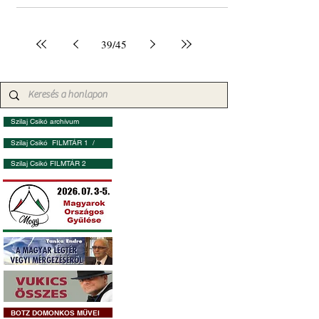
39
/
45
Szilaj Csikó archívum
Szilaj Csikó FILMTÁR 1 /
Szilaj Csikó FILMTÁR 2
BOTZ DOMONKOS MŰVEI