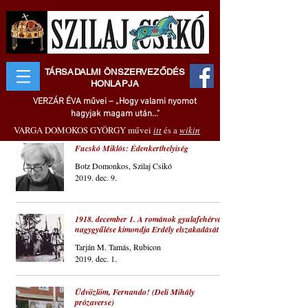
TÁRSADALMI ÖNSZERVEZŐDÉS
HONLAPJA
VERZÁR ÉVA művei – „Hogy valami nyomot
hagyjak magam után..."
VARGA DOMOKOS GYÖRGY művei
itt
és a
wikin
Fucskó Miklós: Édenkerthelyiség
Botz Domonkos, Szilaj Csikó
2019. dec. 9.
1918. december 1. A románok gyulafehérvári
nagygyűlése kimondja Erdély elszakadását
Tarján M. Tamás, Rubicon
2019. dec. 1.
Üdvözlöm, Fernando! (Deli Mihály
prózaverse)