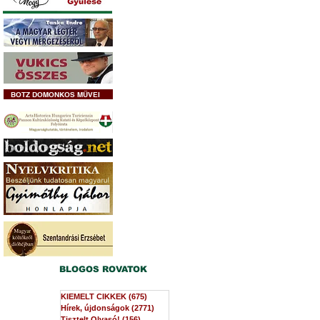
BOTZ DOMONKOS MŰVEI
BLOGOS ROVATOK
KIEMELT CIKKEK
(675)
675 bejegyzés
Hírek, újdonságok
(2771)
2771 bejegyzés
Tisztelt Olvasó!
(156)
156 bejegyzés