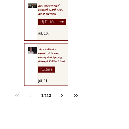
Egy szörnyeteggel
kevesebb (Tarik Cyril
Amar jegyzete)
Új Történelem
júl. 16.
Az akadémikus
nyelvészetről – az
elhallgatott igazság
(Hosszú Zoltán írása)
Kultúra
júl. 11.
1
/
113
a MOGY honlapján