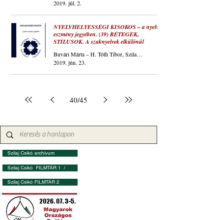
2019. júl. 2.
NYELVHELYESSÉGI KISOKOS – a nyelvi
eszmény jegyében. (39) RÉTEGEK,
STÍLUSOK. A szaknyelvek elkülönül
Buvári Márta – H. Tóth Tibor, Szilaj Csikó
2019. jún. 23.
40
/
45
Szilaj Csikó archívum
Szilaj Csikó FILMTÁR 1 /
Szilaj Csikó FILMTÁR 2