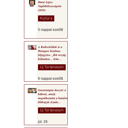
Darai Lajos:
Naplóbölcsességeim
(2018)
Kultúra
5 nappal ezelőtt
A Rothschildok és a
Pentagon bizalmas
feljegyzése: „Hét ország
kiiktatása… Irán
végleges legyőzése”
Új Történelem
6 nappal ezelőtt
Geostratégiai dosszié: a
háború, amely
megváltoztatta a hatalom
földrajzát (Laala
Bechetoula elemzése)
Új Történelem
júl. 29.