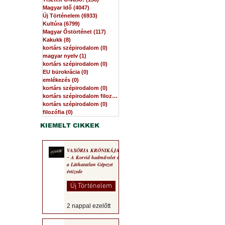
Magyar Idő
(4047)
4047 bejegyzés
Új Történelem
(6933)
6933 bejegyzés
Kultúra
(6799)
6799 bejegyzés
Magyar Őstörténet
(117)
117 bejegyzés
Kakukk
(8)
8 bejegyzés
kortárs szépirodalom
(0)
0 bejegyzés
magyar nyelv
(1)
1 bejegyzés
kortárs szépirodalom
(0)
0 bejegyzés
EU bürokrácia
(0)
0 bejegyzés
emlékezés
(0)
0 bejegyzés
kortárs szépirodalom
(0)
0 bejegyzés
kortárs szépirodalom filozófia
(0)
0 bejegyzés
kortárs szépirodalom
(0)
0 bejegyzés
filozófia
(0)
0 bejegyzés
KIEMELT CIKKEK
VAXÓRIA KRÓNIKÁJA
‒ A Korvid hadművelet és
a Láthatatlan Gépezet
évtizede
Új Történelem
2 nappal ezelőtt