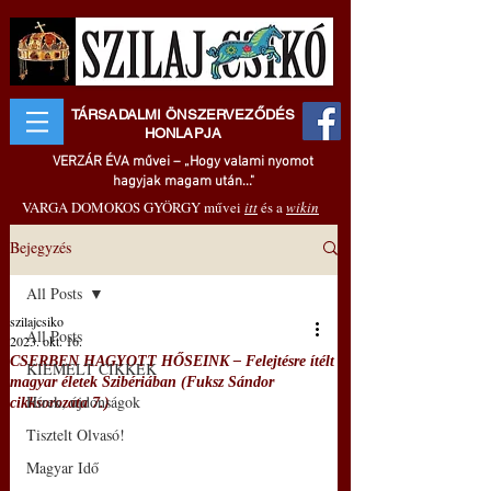
TÁRSADALMI ÖNSZERVEZŐDÉS
HONLAPJA
VERZÁR ÉVA művei – „Hogy valami nyomot
hagyjak magam után..."
VARGA DOMOKOS GYÖRGY művei
itt
és a
wikin
Bejegyzés
All Posts
szilajcsiko
All Posts
2023. okt. 16.
CSERBEN HAGYOTT HŐSEINK – Felejtésre ítélt
KIEMELT CIKKEK
magyar életek Szibériában (Fuksz Sándor
Hírek, újdonságok
cikksorozata 7.)
Tisztelt Olvasó!
Magyar Idő