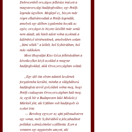
Debrecenből országos felhívást intézett a 
magyarországi hadifoglyokhoz egy Petőfi- 
legenda ügyében. Meglepő ez, hiszen már 
régen elhalványodtak a Petőfi-legendák, 
amelyek egy időben izgalomba hozták az 
egész országot és bizony később már senki 
nem akadt, aki hitelt adott volna azoknak a 
különböző történeteknek, amelyekben sokan 
„látni vélték” a költőt, hol Szibériában, hol 
más vidékeken. 
     Most Hegyaljai Kiss Géza felhívásában a 
következőket közli azokkal a magyar 
hadifoglyokkal, akik Oroszországban voltak: 
     „Egy idő óta olyan adatok kezdenek 
forgalomba kerülni, mintha a világháború 
hadifoglyai arról győződtek volna meg, hogy 
Petőfi csakugyan Oroszországban halt meg. 
Az egyik hír a Budapesten lakó Miskolczi 
Márktól jött, aki Ufában volt hadifogoly és 
ezeket írta: 
      — Berobog egyszer az ufai pályaudvarra 
egy vonat, mely Szibériából a felszabadított 
politikai száműzötteket szállította. Ezen a 
vonaton egy aggastyán utazott, aki 