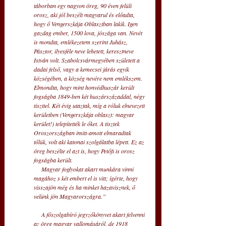
táborban egy nagyon öreg, 90 éven felüli 
orosz, aki jól beszélt magyarul és előadta, 
hogy ő Vengerszkája Oblasztban lakik. Igen 
gazdag ember, 1500 lova, jószága van. Nevét 
is mondta, emlékezetem szerint Juhász, 
Pásztor, ilyesféle neve lehetett, keresztneve 
István volt. Szabolcsvármegyében született a 
dadai felső, vagy a kemecsei járás egyik 
községében, a község nevére nem emlékszem. 
Elmondta, hogy mint honvédhuszár került 
fogságba 1849-ben két huszárszázaddal, négy 
tiszttel. Két évig utaztak, míg a róluk elnevezett 
kerületben (Vengerszkája oblaszt: magyar 
kerület!) telepítették le őket. A tisztek 
Oroszországban imitt-amott elmaradtak 
tőlük, volt aki katonai szolgálatba lépett. Ez az 
öreg beszélte el azt is, hogy Petőfi is orosz 
fogságba került.
     Magyar foglyokat akart munkára vinni 
magához s két embert el is vitt; ígérte, hogy 
visszajön még és ha minket hazavisznek, ő 
velünk jön Magyarországra.”
     A főszolgabíró jegyzőkönyvet akart felvenni 
az öreg magyar vallomásáról, de 1918 