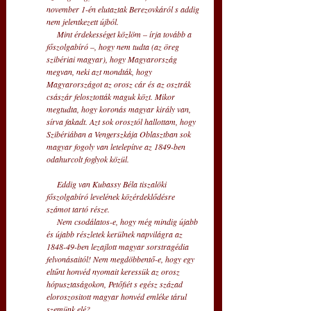
november 1-én elutaztak Berezovkáról s addig 
nem jelentkezett újból.
     Mint érdekességet közlöm – írja tovább a 
főszolgabíró –, hogy nem tudta (az öreg 
szibériai magyar), hogy Magyarország 
megvan, neki azt mondták, hogy 
Magyarországot az orosz cár és az osztrák 
császár felosztották maguk közt. Mikor 
megtudta, hogy koronás magyar király van, 
sírva fakadt. Azt sok orosztól hallottam, hogy 
Szibériában a Vengerszkája Oblasztban sok 
magyar fogoly van letelepítve az 1849-ben 
odahurcolt foglyok közül.
     Eddig van Kubassy Béla tiszalöki 
főszolgabíró levelének közérdeklődésre 
számot tartó része. 
     Nem csodálatos-e, hogy még mindig újabb 
és újabb részletek kerülnek napvilágra az 
1848-49-ben lezajlott magyar sorstragédia 
felvonásaitól! Nem megdöbbentő-e, hogy egy 
eltűnt honvéd nyomait keressük az orosz 
hópusztaságokon, Petőfiét s egész század 
eloroszositott magyar honvéd emléke tárul 
szemünk elé? 