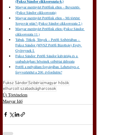
(Fuksz Sándor cikksorozata 6.)
Magyar merénylet Petőfink ellen – Bevezetés 
(Fuksz Sándor cikksorozata)
Magyar merénylet Petőfink ellen – Mi történt 
Segesvár után? (Fuksz Sándor cikksorozata 2.)
Magyar merénylet Petőfink ellen (Fuksz Sándor 
cikksorozata 11.)
Tabuk, Titkok, Tények – Petőfi Szibériában – 
Fuksz Sándor (MVSZ Petőfi Bizottság) Egely 
Györgynek I.
Fuksz Sándor: Petőfi Sándor kálváriája és a 
szabadságharc hőseinek szibériai áldozata
Petőfi a mélyállam fogságában. Lehetséges-e 
fegyverletétel a 200. évfordulón?
Fuksz Sándor
Szibéria
magyar hősök
elhurcolt szabadságharcosok
Új Történelem
Magyar Idő