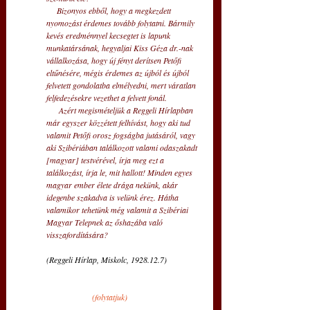
     Bizonyos ebből, hogy a megkezdett 
nyomozást érdemes tovább folytatni. Bármily 
kevés eredménnyel kecsegtet is lapunk 
munkatársának, hegyaljai Kiss Géza dr.-nak 
vállalkozása, hogy új fényt derítsen Petőfi 
eltűnésére, mégis érdemes az újból és újból 
felvetett gondolatba elmélyedni, mert váratlan 
felfedezésekre vezethet a felvett fonál. 
      Azért megismételjük a Reggeli Hírlapban 
már egyszer közzétett felhívást, hogy aki tud 
valamit Petőfi orosz fogságba jutásáról, vagy 
aki Szibériában találkozott valami odaszakadt 
[magyar] testvérével, írja meg ezt a 
találkozást, írja le, mit hallott! Minden egyes 
magyar ember élete drága nekünk, akár 
idegenbe szakadva is velünk érez. Hátha 
valamikor tehetünk még valamit a Szibériai 
Magyar Telepnek az őshazába való 
visszafordítására? 
(Reggeli Hírlap, Miskolc, 1928.12.7)
(folytatjuk)