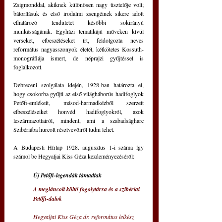
Zsigmonddal, akiknek különösen nagy tisztelője volt; 
bátorításuk és első irodalmi zsengéinek sikere adott 
elhatározó lendületet későbbi sokirányú 
munkásságának. Egyházi tematikájú műveken kívül 
verseket, elbeszéléseket írt, feldolgozta neves 
református nagyasszonyok életét, kétkötetes Kossuth-
monográfiája ismert, de néprajzi gyűjtéssel is 
foglalkozott. 
Debreceni szolgálata idején, 1928-ban határozta el, 
hogy csokorba gyűjti az első világháborús hadifoglyok 
Petőfi-emlékeit, másod-harmadkézből szerzett 
elbeszéléseiket honvéd hadifoglyokról, azok 
leszármazottairól, mindent, ami a szabadságharc 
Szibériába hurcolt résztvevőiről tudni lehet. 
A Budapesti Hírlap 1928. augusztus 1-i száma így 
számol be Hegyaljai Kiss Géza kezdeményezéséről:
Új Petőfi-legendák támadtak 
A megláncolt költő fogolytársa és a szibériai 
Petőfi-dalok 
Hegyaljai Kiss Géza dr. református lelkész 