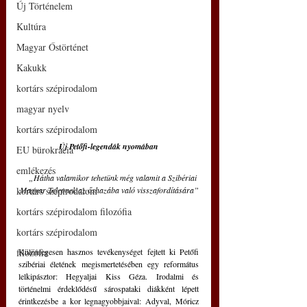
Új Történelem
Kultúra
Magyar Őstörténet
Kakukk
kortárs szépirodalom
magyar nyelv
kortárs szépirodalom
Új Petőfi-legendák nyomában
EU bürokrácia
emlékezés
„Hátha valamikor tehetünk még valamit a Szibériai 
Magyar Telepnek az őshazába való visszafordítására”
kortárs szépirodalom
kortárs szépirodalom filozófia
kortárs szépirodalom
Különlegesen hasznos tevékenységet fejtett ki Petőfi 
filozófia
szibériai életének megismertetésében egy református 
lelkipásztor: Hegyaljai Kiss Géza. Irodalmi és 
történelmi érdeklődésű sárospataki diákként lépett 
érintkezésbe a kor legnagyobbjaival: Adyval, Móricz 