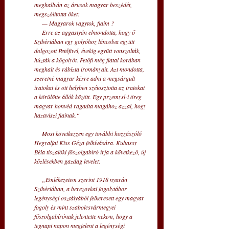
meghallván az árusok magyar beszédét, 
megszólította őket: 
     — Magyarok vagytok, fiaim ? 
     Erre az aggastyán elmondotta, hogy ő 
Szibériában egy golyóhoz láncolva együtt 
dolgozott Petőfivel, évekig együtt vonszolták, 
húzták a kőgolyót. Petőfi még fiatal korában 
meghalt és rábízta irományait. Azt mondotta, 
szeretné magyar kézre adni a megsárgult 
iratokat és ott helyben szétosztotta az iratokat 
a körülötte állók között. Egy przemysl-i öreg 
magyar honvéd ragadta magához azzal, hogy 
hazaviszi fiainak.“ 
     Most következzen egy további hozzászóló 
Hegyaljai Kiss Géza felhívására. Kubassy 
Béla tiszalöki főszolgabíró írja a következő, új 
közlésekben gazdag levelet:
     „Emlékezetem szerint 1918 nyarán 
Szibériában, a berezovkai fogolytábor 
legénységi osztályából felkeresett egy magyar 
fogoly és mint szabolcsvármegyei 
főszolgabírónak jelentette nekem, hogy a 
tegnapi napon megjelent a legénységi 