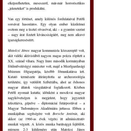
elképzelhetetlen, meseszerű, már-már horrorisztikus 
„jeleneteket” is produkálni.
Van egy történet, amely különös fordulataival Petőfi 
sorsával hasonlatos. Egy olyan ember küzdelmei 
osztom meg a tisztel olvasóval, aki – a gyanúm szerint 
– nagy árat fizetett kíváncsiságáért, meg nem alkuvó 
igazságkereséséért.
Matolcsi János
 magyar kommunista közszereplő volt, 
akit vidéki aktivistából nagyon magas polcra röpített a 
XX. század vihara. Nagy Imre második kormányában 
földművelésügyi miniszter volt, majd a Mezőgazdasági 
Múzeum főigazgatója, később főmunkatársa lett. 
Kutató természete átirányította az archeozoológia 
területére, így vetődött Szibériába, ahol az őshonos 
magyar állatok vizsgálatával foglalkozott. Közben 
Petőfi nyomait kutatta; időnként a moszkvai magyar 
nagykövetségen is megjelent, hogy jegyzeteit 
letisztázva, gépelve – diplomáciai futárpostával – a 
Magyar Tudományos Akadémiára juttassa. Ebben a 
munkájában segítségére volt 
Borsche Antónia
, aki 
akkor (az 1960-as évek végén) itt adminisztratív 
munkát végzett. A közös munka barátsággá fejlődött, 
mígnem 2-3 küldemény után Matolcsi János 