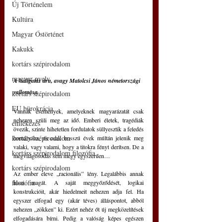
Új Történelem
Kultúra
Magyar Őstörténet
Kakukk
kortárs szépirodalom
magyar nyelv
A hallgatás ára, avagy Matolcsi János németországi 
vallomása
kortárs szépirodalom
EU bürokrácia
Vannak események, amelyeknek magyarázatát csak 
nehezen szüli meg az idő. Emberi életek, tragédiák 
emlékezés
övezik, szinte hihetetlen fordulatok süllyesztik a feledés 
kortárs szépirodalom
homályába, és csak hosszú évek múltán jelenik meg 
valaki, vagy valami, hogy a titokra fényt derítsen. De a 
kortárs szépirodalom filozófia
megvilágosodás sem megy egyszerűen…
kortárs szépirodalom
Az ember eleve „racionális” lény. Legalábbis annak 
filozófia
hiszi magát. A saját meggyőződését, logikai 
konstrukcióit, akár hiedelmeit nehezen adja fel. Ha 
egyszer elfogad egy (akár téves) álláspontot, abból 
nehezen „zökken” ki. Ezért nehéz őt új megközelítések 
elfogadására bírni. Pedig a valóság képes egészen 