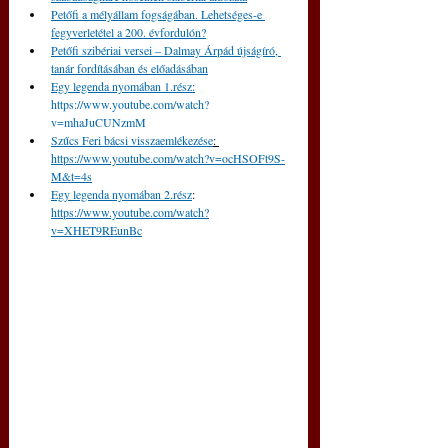
Petőfi a mélyállam fogságában. Lehetséges-e 
fegyverletétel a 200. évfordulón?
Petőfi szibériai versei – Dalmay Árpád újságíró, 
tanár fordításában és előadásában
Egy legenda nyomában 1.rész:
https://www.youtube.com/watch?
v=mhaJuCUNzmM
Szűcs Feri bácsi visszaemlékezése
: 
https://www.youtube.com/watch?v=ocHSOFt9S-
M&t=4s
Egy legenda nyomában 2.rész
: 
https://www.youtube.com/watch?
v=XHET9REunBc