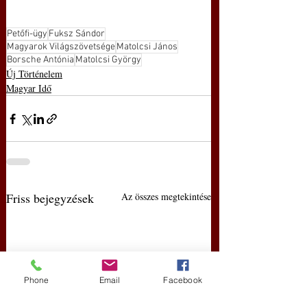
Petőfi-ügy
Fuksz Sándor
Magyarok Világszövetsége
Matolcsi János
Borsche Antónia
Matolcsi György
Új Történelem
Magyar Idő
Friss bejegyzések
Az összes megtekintése
Phone
Email
Facebook