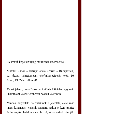
(A Petőfi-képet az újság montírozta az eredetire.)
Matolcsi János – életrajzi adatai szerint – Budapesten, 
az idézett németországi telefonbeszélgetés előtt 16 
évvel, 1982-ben elhunyt!
Ez azt jelenti, hogy Borsche Antónia 1998-ban egy már 
„halottként létező” emberrel beszélt telefonon. 
Vannak helyzetek, ha valakinek a jelenléte, élete már 
„nem kívánatos” valakik számára, akkor el kell tűnnie; 
és ha erejük, hatalmuk van hozzá, akkor ezt el is tudják 