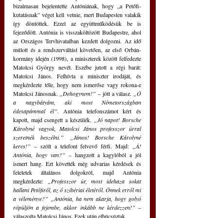
bizalmasan bejelentette Antóniának, hogy „a Petőfi-
kutatásnak” véget kell vetnie, mert Budapesten valakik 
így döntöttek. Ezzel az együttműködésük be is 
fejeződött. Antónia is visszaköltözött Budapestre, ahol 
az Országos Tervhivatalban kezdett dolgozni. Az idő 
múlott és a rendszerváltást követően, az első Orbán-
kormány idején (1998), a miniszterek között felfedezte 
Matolcsi György nevét. Eszébe jutott a régi barát: 
Matolcsi János. Felhívta a miniszter irodáját, és 
megkérdezte tőle, hogy nem ismerőse vagy rokona-e 
Matolcsi Jánosnak. 
„Dehogynem!”
 – jött a válasz. 
„Ő 
a nagybátyám, aki most Németországban 
édesapámmal él”
. Antónia telefonszámot kért és 
kapott, majd csengett a készülék. 
„Jó napot! Borsche 
Károlyné vagyok, Matolcsi János professzor úrral 
szeretnék beszélni.” „János! Borsche Károlyné 
keres!”
 – szólt a telefont felvevő férfi. Majd: 
„Á! 
Antónia, hogy van?”
 – hangzott a kagylóból a jól 
ismert hang. Ezt követték még udvarias kérdések és 
feleletek általános dolgokról, majd Antónia 
megkérdezte: 
„Professzor úr, most idehaza sokat 
hallani Petőfiről, az ő szibériai életéről. Önnek erről mi 
a véleménye?” „Antónia, ha nem akarja, hogy golyó 
röpüljön a fejembe, akkor inkább ne kérdezzen!”
 – 
válaszolta Matolcsi János. Ezek után elbúcsúztak.