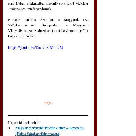
érni. Ebben a tekintetben hasonló sors jutott Matolcsi 
Jánosnak és Petőfi Sándornak!
Borsche Antónia 2016-ban a Magyarok IX. 
Világkonresszusán Budapesten, a Magyarok 
Világszövetsége székházában tartott beszámolót erről a 
különös történetről:
https://youtu.be/l5uUh8tMHDM
(Vége)
Kapcsolódó cikkeink: 
Magyar merénylet Petőfink ellen – Bevezetés 
(Fuksz Sándor cikksorozata)