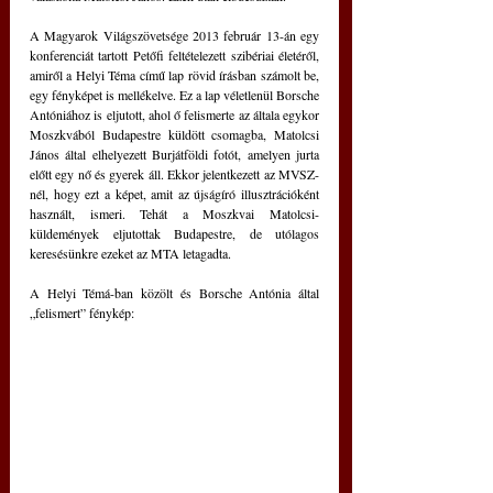
A Magyarok Világszövetsége 2013 február 13-án egy 
konferenciát tartott Petőfi feltételezett szibériai életéről, 
amiről a Helyi Téma című lap rövid írásban számolt be, 
egy fényképet is mellékelve. Ez a lap véletlenül Borsche 
Antóniához is eljutott, ahol ő felismerte az általa egykor 
Moszkvából Budapestre küldött csomagba, Matolcsi 
János által elhelyezett Burjátföldi fotót, amelyen jurta 
előtt egy nő és gyerek áll. Ekkor jelentkezett az MVSZ-
nél, hogy ezt a képet, amit az újságíró illusztrációként 
használt, ismeri. Tehát a Moszkvai Matolcsi-
küldemények eljutottak Budapestre, de utólagos 
keresésünkre ezeket az MTA letagadta. 
A Helyi Témá-ban közölt és Borsche Antónia által 
„felismert” fénykép: