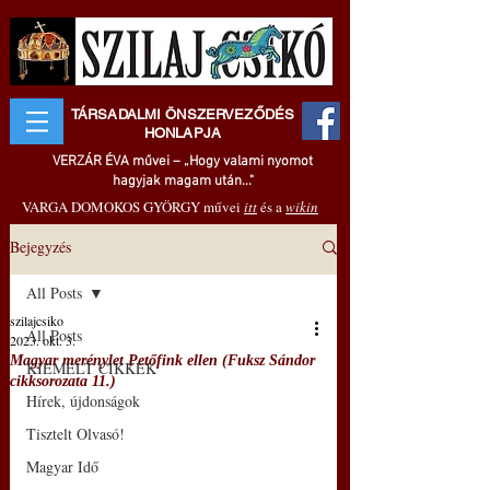
TÁRSADALMI ÖNSZERVEZŐDÉS
HONLAPJA
VERZÁR ÉVA művei – „Hogy valami nyomot
hagyjak magam után..."
VARGA DOMOKOS GYÖRGY művei
itt
és a
wikin
Bejegyzés
All Posts
szilajcsiko
All Posts
2023. okt. 3.
Magyar merénylet Petőfink ellen (Fuksz Sándor
KIEMELT CIKKEK
cikksorozata 11.)
Hírek, újdonságok
Tisztelt Olvasó!
Magyar Idő