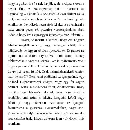
hogy a gyárat is 
riri
-nek hívják-e, de a cipzára ezen a 
néven fut). A 
riri
-cipzárnak mi – mármint az 
ügynökség – csináltuk a reklámot. Akkor történt az az 
eset, ami miatt erre a hosszú bevezetésre adtam fejemet. 
Amikor az ügynökség igazgatója ki akarta egyenlíteni a 
száz ember pazar (és pazarló) vacsorájának az árát, 
kiderült hogy azt a cipzárgyár igazgatója már kifizette...
	Nosza, fölmerült a kérdés, hogy ezt hogyan 
lehetne meghálálni úgy, hogy ne legyen sértő, de a 
hálálkodás ne legyen sértően nyeszlett se. És persze ne 
lőjünk túl a célon olyasmivel, ami aztán esetleg 
többszöröse a vacsora árának. Az is nyilvánvaló volt, 
hogy gyorsan kell cselekednünk, nem akkor, amikor az 
ügyre már régen fű nőtt. Csak valami ajándékról lehetett 
szó, de miről? Nem lehet elküldeni az igazgatónak egy 
holland tulipánmezőnyi virágot, vagy egy fél vagon 
pralinét. Amíg a tanakodás folyt, elhatároztam, hogy 
csinálok egy tetszetős idomot, azaz hogy csak a 
modelljét, amit aztán ki lehetne faragtatni kőből vagy 
fából, jó nagy méretben. Azt aztán az igazgató 
fölállíthatná a gyárának előcsarnokában, vagy ahol 
jónak látja. Mindjárt neki is álltam a tervezésnek, majd a 
megvalósításának, hiszen úgysem igen volt éppen más 
munkám.