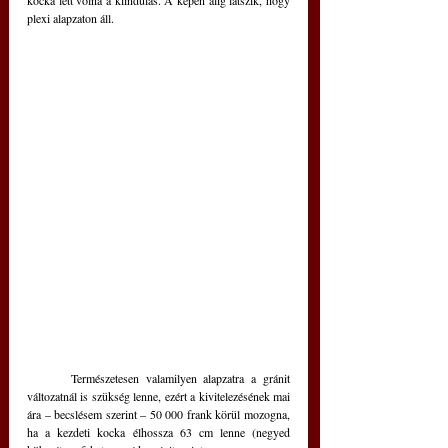
kocka lett volna a kiindulás. A képen alig látszik, hogy 
plexi alapzaton áll.
	Természetesen valamilyen alapzatra a gránit 
változatnál is szükség lenne, ezért a kivitelezésének mai 
ára – becslésem szerint – 50 000 frank körül mozogna, 
ha a kezdeti kocka élhossza 63 cm lenne (negyed 