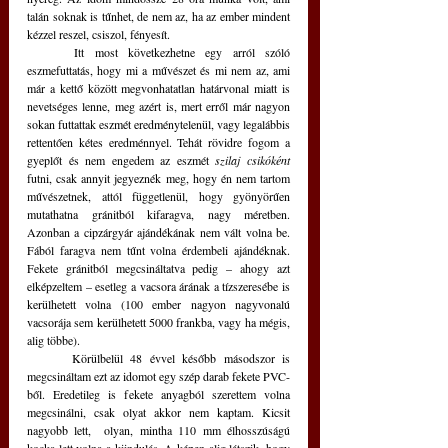
talán soknak is tűnhet, de nem az, ha az ember mindent 
kézzel reszel, csiszol, fényesít. 
	Itt most következhetne egy arról szóló 
eszmefuttatás, hogy mi a művészet és mi nem az, ami 
már a kettő között megvonhatatlan határvonal miatt is 
nevetséges lenne, meg azért is, mert erről már nagyon 
sokan futtattak eszmét eredménytelenül, vagy legalábbis 
rettentően kétes eredménnyel. Tehát rövidre fogom a 
gyeplőt és nem engedem az eszmét 
szilaj csikóként
futni, csak annyit jegyeznék meg, hogy én nem tartom 
művészetnek, attól függetlenül, hogy gyönyörűen 
mutathatna gránitból kifaragva, nagy méretben. 
Azonban a cipzárgyár ajándékának nem vált volna be. 
Fából faragva nem tűnt volna érdembeli ajándéknak. 
Fekete gránitból megcsináltatva pedig – ahogy azt 
elképzeltem – esetleg a vacsora árának a tízszeresébe is 
kerülhetett volna (100 ember nagyon nagyvonalú 
vacsorája sem kerülhetett 5000 frankba, vagy ha mégis, 
alig többe). 
	Körülbelül 48 évvel később másodszor is 
megcsináltam ezt az idomot egy szép darab fekete PVC-
ből. Eredetileg is fekete anyagból szerettem volna 
megcsinálni, csak olyat akkor nem kaptam. Kicsit 
nagyobb lett,  olyan, mintha 110 mm élhosszúságú 