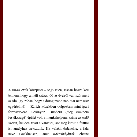
A 60-as évek közepétől – te jó Isten, lassan hozzá kell 
tennem, hogy a múlt század 60-as éveiről van szó, mert 
az idő úgy rohan, hogy a dolog maholnap már nem lesz 
egyértelmű! – Zürich közelében dolgoztam mint ipari 
formatervező. Gyönyörű, modern (még csaknem 
festékszagú) épület volt a munkahelyem, szinte az erdő 
szélén, kellően távol a várostól, sőt még kicsit a falutól 
is, amelyhez tartoztunk. Ha valakit érdekelne, a falu 
neve Gockhausen, amit 
Kakasházának
 lehetne 