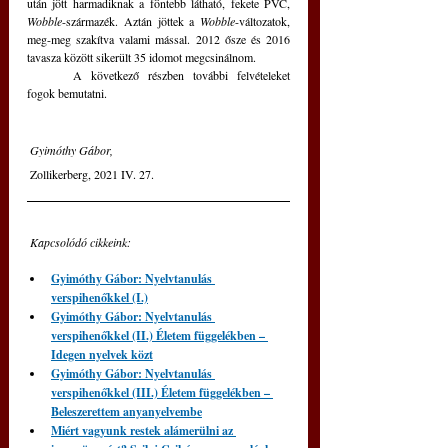
után jött harmadiknak a föntebb látható, fekete PVC, 
Wobble
-származék. Aztán jöttek a 
Wobble
-változatok, 
meg-meg szakítva valami mással. 2012 ősze és 2016 
tavasza között sikerült 35 idomot megcsinálnom.
	A következő részben további felvételeket 
fogok bemutatni.
 Gyimóthy Gábor,
 Zollikerberg, 2021 IV. 27.
Kapcsolódó cikkeink:
Gyimóthy Gábor: Nyelvtanulás 
verspihenőkkel (I.)
Gyimóthy Gábor: Nyelvtanulás 
verspihenőkkel (II.) Életem függelékben – 
Idegen nyelvek közt
Gyimóthy Gábor: Nyelvtanulás 
verspihenőkkel (III.) Életem függelékben – 
Beleszerettem anyanyelvembe
Miért vagyunk restek alámerülni az 