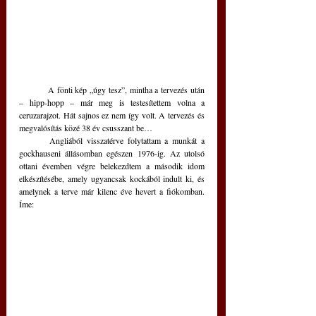
	A fönti kép „úgy tesz”, mintha a tervezés után 
– hipp-hopp – már meg is testesítettem volna a 
ceruzarajzot. Hát sajnos ez nem így volt. A tervezés és 
megvalósítás közé 38 év csusszant be…
	Angliából visszatérve folytattam a munkát a 
gockhauseni állásomban egészen 1976-ig. Az utolsó 
ottani évemben végre belekezdtem a második idom 
elkészítésébe, amely ugyancsak kockából indult ki, és 
amelynek a terve már kilenc éve hevert a fiókomban. 
Íme: