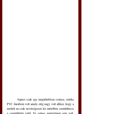
	Sajnos csak egy meglehetősen csúnya, szürke 
PVC darabom volt amely elég nagy volt ahhoz, hogy a 
modell ne csak nevetségesen kis méretben szemléltesse 
a szemléltetni valót. És sajnos marógépem sem volt, 