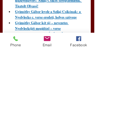
igazgyöngyért? Szilaj Csikós seregszemlénk. 
Tisztelt Olvasó!
Gyimóthy Gábor levele a Szilaj Csikónak: a 
Nyelvlecke c. verse eredeti, helyes szövege
Gyimóthy Gábor két új – nevezetes 
Nyelvleckéjét megidéző – verse
Gyimóthy Gábor: AZ ÍRÁSMÓD. (Avagy: 
hogyan magyarítsuk az idegent)
Phone
Email
Facebook
Gyimóthy Gábor: Kókuszos történet (16.) 
„Korán kelt a kelta”
Gyimóthy Gábor a műfordítás különös nyelvi 
világáról
Gyimóthy Gábor: „Hogy is volt az egykor 
régen?” – Világhálón elszabadult versem...