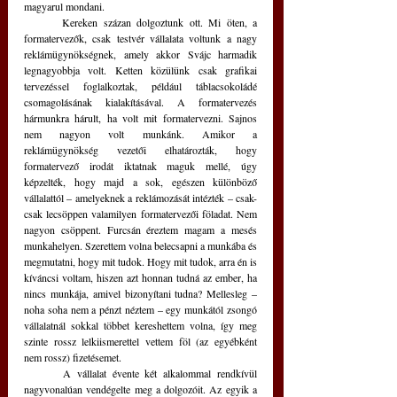
magyarul mondani.
	Kereken százan dolgoztunk ott. Mi öten, a 
formatervezők, csak testvér vállalata voltunk a nagy 
reklámügynökségnek, amely akkor Svájc harmadik 
legnagyobbja volt. Ketten közülünk csak grafikai 
tervezéssel foglalkoztak, például táblacsokoládé 
csomagolásának kialakításával. A formatervezés 
hármunkra hárult, ha volt mit formatervezni. Sajnos 
nem nagyon volt munkánk. Amikor a 
reklámügynökség vezetői elhatározták, hogy 
formatervező irodát iktatnak maguk mellé, úgy 
képzelték, hogy majd a sok, egészen különböző 
vállalattól – amelyeknek a reklámozását intézték – csak-
csak lecsöppen valamilyen formatervezői föladat. Nem 
nagyon csöppent. Furcsán éreztem magam a mesés 
munkahelyen. Szerettem volna belecsapni a munkába és 
megmutatni, hogy mit tudok. Hogy mit tudok, arra én is 
kíváncsi voltam, hiszen azt honnan tudná az ember, ha 
nincs munkája, amivel bizonyítani tudna? Mellesleg – 
noha soha nem a pénzt néztem – egy munkától zsongó 
vállalatnál sokkal többet kereshettem volna, így meg 
szinte rossz lelkiismerettel vettem föl (az egyébként 
nem rossz) fizetésemet.
	A vállalat évente két alkalommal rendkívül 
nagyvonalúan vendégelte meg a dolgozóit. Az egyik a 