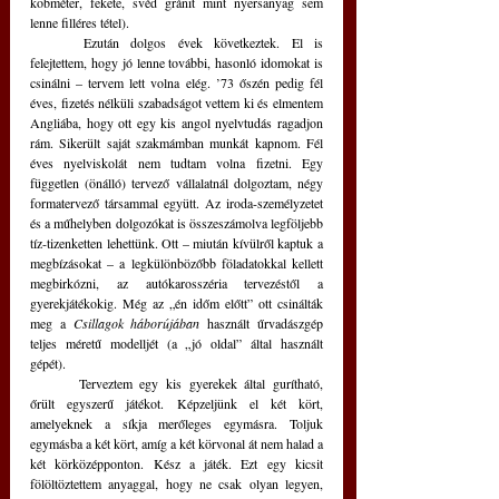
köbméter, fekete, svéd gránit mint nyersanyag sem 
lenne filléres tétel).
	Ezután dolgos évek következtek. El is 
felejtettem, hogy jó lenne további, hasonló idomokat is 
csinálni – tervem lett volna elég. ’73 őszén pedig fél 
éves, fizetés nélküli szabadságot vettem ki és elmentem 
Angliába, hogy ott egy kis angol nyelvtudás ragadjon 
rám. Sikerült saját szakmámban munkát kapnom. Fél 
éves nyelviskolát nem tudtam volna fizetni. Egy 
független (önálló) tervező vállalatnál dolgoztam, négy 
formatervező társammal együtt. Az iroda-személyzetet 
és a műhelyben dolgozókat is összeszámolva legföljebb 
tíz-tizenketten lehettünk. Ott – miután kívülről kaptuk a 
megbízásokat – a legkülönbözőbb föladatokkal kellett 
megbirkózni, az autókarosszéria tervezéstől a 
gyerekjátékokig. Még az „én időm előtt” ott csinálták 
meg a 
Csillagok háborújában
 használt űrvadászgép 
teljes méretű modelljét (a „jó oldal” által használt 
gépét).
	Terveztem egy kis gyerekek által gurítható, 
őrült egyszerű játékot. Képzeljünk el két kört, 
amelyeknek a síkja merőleges egymásra. Toljuk 
egymásba a két kört, amíg a két körvonal át nem halad a 
két körközépponton. Kész a játék. Ezt egy kicsit 
fölöltöztettem anyaggal, hogy ne csak olyan legyen, 