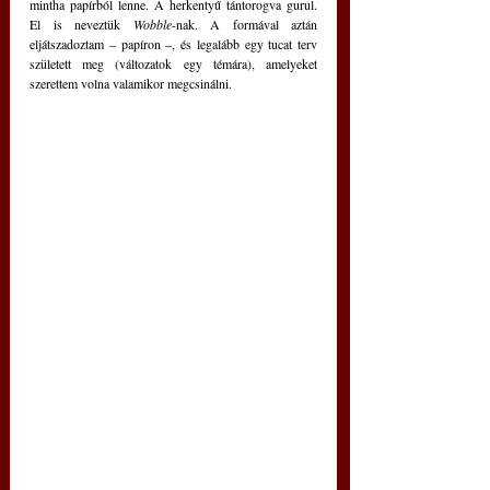
mintha papírból lenne. A herkentyű tántorogva gurul. 
El is neveztük 
Wobble
-nak. A formával aztán 
eljátszadoztam – papíron –, és legalább egy tucat terv 
született meg (változatok egy témára), amelyeket 
szerettem volna valamikor megcsinálni.