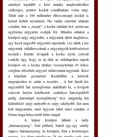
amellyel legalább a kézi munka megkezdéséhez 
szükséges, pontos kockát csinálhattam volna meg. 
Tehát már a 100 milliméter élhosszúságú kockát is 
kézzel kellett reszelnem. Ha valaki szeretné utánam 
csinálni, íme a „recept”: a kocka oldalait 4x4, pontosan 
egyforma négyzetre osztjuk föl. Minden oldalon a 
középső négy négyzetbe, a négyzetek átlóit meghúzva, 
egy kicsit nagyobb négyzetet rajzolunk. (Az átlók a kis 
négyzetek oldalhosszának a négyzetgyök-kettőszörösei 
lesznek.) Ezután levágjuk a kocka nyolc csúcsát 
(sarkát) úgy, hogy az új élek az oldallapokra rajzolt 
középső (és a kocka éleihez viszonyítottan 45 fokos 
szögben elfordult) négyzet oldalvonalai legyenek. Kész 
a kiinduló geometria! Kezdődhet a körívek 
megrajzolása és aztán a reszelés… A hat darab kis 
négyzetből hat nyeregforma alakítható ki, a levágott 
csúcsok helyén keletkezett, szabályos hatszögekből 
pedig „háromágú nyeregféleség” lesz, mégpedig két 
különböző: négy mélyebb és négy sekélyebb. Ezt nem 
kell magyarázni, mert úgysem lehet mást csinálni, a 
forma maga kényszeríti életre magát.
	A képen középen látható a mély 
„hármasnyereg”, fönt jobbról, balról egy-egy sekély 
(lapos) hármasnyereg, és középen, fönt a közönséges 
nyereg. Az idom mindössze 28 óra munka volt, ami 