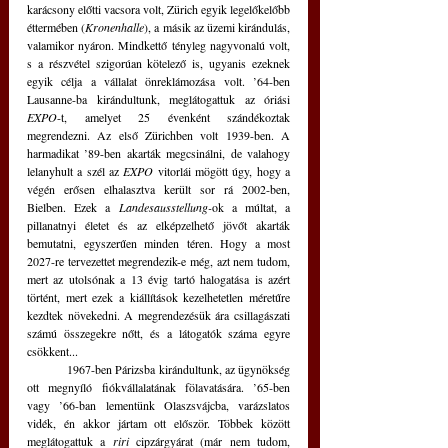
karácsony előtti vacsora volt, Zürich egyik legelőkelőbb 
éttermében (
Kronenhalle
), a másik az üzemi kirándulás, 
valamikor nyáron. Mindkettő tényleg nagyvonalú volt, 
s a részvétel szigorúan kötelező is, ugyanis ezeknek 
egyik célja a vállalat önreklámozása volt. ’64-ben 
Lausanne-ba kirándultunk, meglátogattuk az óriási 
EXPO
-t, amelyet 25 évenként szándékoztak 
megrendezni. Az első Zürichben volt 1939-ben. A 
harmadikat ’89-ben akarták megcsinálni, de valahogy 
lelanyhult a szél az 
EXPO
 vitorlái mögött úgy, hogy a 
végén erősen elhalasztva került sor rá 2002-ben, 
Bielben. Ezek a 
Landesausstellung-
ok a múltat, a 
pillanatnyi életet és az elképzelhető jövőt akarták 
bemutatni, egyszerűen minden téren. Hogy a most 
2027-re tervezettet megrendezik-e még, azt nem tudom, 
mert az utolsónak a 13 évig tartó halogatása is azért 
történt, mert ezek a kiállítások kezelhetetlen méretűre 
kezdtek növekedni. A megrendezésük ára csillagászati 
számú összegekre nőtt, és a látogatók száma egyre 
csökkent...
	1967-ben Párizsba kirándultunk, az ügynökség 
ott megnyíló fiókvállalatának fölavatására. ’65-ben 
vagy ’66-ban lementünk Olaszsvájcba, varázslatos 
vidék, én akkor jártam ott először. Többek között 
meglátogattuk a 
riri
 cipzárgyárat (már nem tudom, 