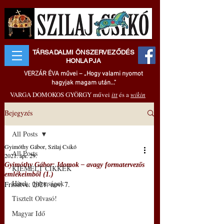
TÁRSADALMI ÖNSZERVEZŐDÉS
HONLAPJA
VERZÁR ÉVA művei – „Hogy valami nyomot
hagyjak magam után..."
VARGA DOMOKOS GYÖRGY művei
itt
és a
wikin
Bejegyzés
All Posts
Gyimóthy Gábor, Szilaj Csikó
All Posts
2021. ápr. 29.
Gyimóthy Gábor: Idomok – avagy formatervezős
KIEMELT CIKKEK
emlékeimből (1.)
Hírek, újdonságok
Frissítve:
2021. nov. 7.
Tisztelt Olvasó!
Magyar Idő