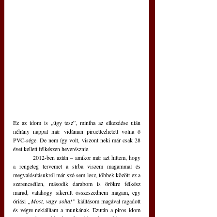
Ez az idom is „úgy tesz”, mintha az elkezdése után 
néhány nappal már vidáman piruettezhetett volna ő 
PVC-sége. De nem így volt, viszont neki már csak 28 
évet kellett félkészen heverésznie.
	2012-ben aztán – amikor már azt hittem, hogy 
a rengeteg tervemet a sírba viszem magammal és 
megvalósításukról már szó sem lesz, többek között ez a 
szerencsétlen, második darabom is örökre félkész 
marad, valahogy sikerült összeszednem magam, egy 
óriási 
„Most, vagy soha!” 
kiáltásom magával ragadott 
és végre nekiálltam a munkának. Ezután a piros idom 