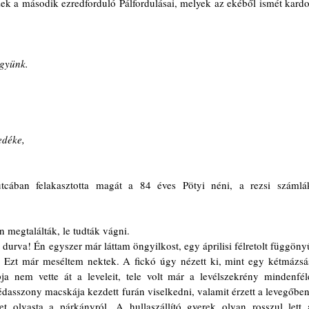
zek a második ezredforduló Pálfordulásai, melyek az ekéből ismét kardot
gyünk.
edéke,
n megtalálták, le tudták vágni.
tt. Ezt már meséltem nektek. A fickó úgy nézett ki, mint egy kétmázsás
a nem vette át a leveleit, tele volt már a levélszekrény mindenféle
édasszony macskája kezdett furán viselkedni, valamit érzett a levegőben,
et olvasta a párkányról. A hullaszállító gyerek olyan rosszul lett a