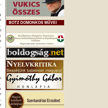
 
 
 
BOTZ DOMONKOS MŰVEI
 
 
 
 
 
történhetett nálatok, abban a házban élhettek, halhattak, valamiért nyughatatlan még a lelkük. 		
 
 
 
 
 