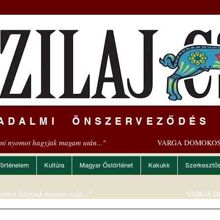
ADALMI ÖNSZERVEZŐDÉS
mi nyomot hagyjak magam után..."
VARGA DOMOKOS
Történelem
Kultúra
Magyar Őstörténet
Kakukk
Szerkesztő
omot hagyjak magam után..."
VARGA D