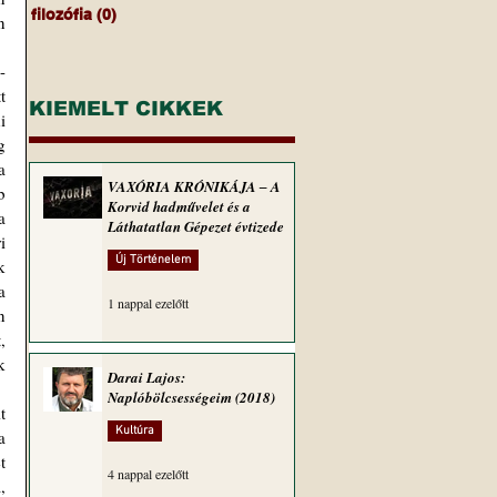
filozófia
(0)
0 bejegyzés
 
 
KIEMELT CIKKEK
 
 
 
VAXÓRIA KRÓNIKÁJA ‒ A
 
Korvid hadművelet és a
háziállatokkal is, és nem az egész ruszki hadsereg volt nemibeteg, csak a fele, így hamarosan felszökött a 
Láthatatlan Gépezet évtizede
 
Új Történelem
 
 
1 nappal ezelőtt
 
 
 
Darai Lajos:
Naplóbölcsességeim (2018)
 
Kultúra
 
 
4 nappal ezelőtt
 