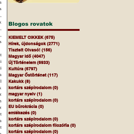
 
 
 
 
Blogos rovatok
 
 
KIEMELT CIKKEK
(675)
675 bejegyzés
 
Hírek, újdonságok
(2771)
2771 bejegyzés
Tisztelt Olvasó!
(156)
156 bejegyzés
Magyar Idő
(4047)
4047 bejegyzés
 
Új Történelem
(6933)
6933 bejegyzés
 
Kultúra
(6797)
6797 bejegyzés
 
Magyar Őstörténet
(117)
117 bejegyzés
 
Kakukk
(8)
8 bejegyzés
 
kortárs szépirodalom
(0)
0 bejegyzés
 
magyar nyelv
(1)
1 bejegyzés
 
kortárs szépirodalom
(0)
0 bejegyzés
 
EU bürokrácia
(0)
0 bejegyzés
emlékezés
(0)
0 bejegyzés
 
kortárs szépirodalom
(0)
0 bejegyzés
 
kortárs szépirodalom filozófia
(0)
0 bejegyzés
 
kortárs szépirodalom
(0)
0 bejegyzés
 