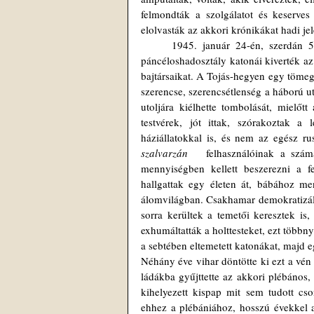
felmondták a szolgálatot és keserve
elolvasták az akkori krónikákat hadi jel
	1945. január 24-én, szerdán 5 fokot mértek, a Konrád-hadművelet heves harcaiban a Wiking SS-
páncéloshadosztály katonái kiverték az o
bajtársaikat. A Tojás-hegyen egy tömeg
szerencse, szerencsétlenség a háború u
utoljára kiélhette tombolását, mielő
testvérek, jót ittak, szórakoztak a
szalvarzán 
  felhasználóinak a szám
mennyiségben kellett beszerezni a f
hallgattak egy életen át, bábához men
álomvilágban. Csakhamar demokratizált
sorra kerültek a temetői keresztek is, 
exhumáltatták a holttesteket, ezt többny
a sebtében eltemetett katonákat, majd 
Néhány éve vihar döntötte ki ezt a vén 
ládákba gyűjttette az akkori plébános,
kihelyezett kispap mit sem tudott cso
ehhez a plébániához, hosszú évekkel a