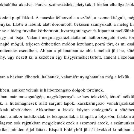
khálóiba akadva. Furcsa szóbeszédek, pletykák, hirtelen elhallgatások,
 
edett pupillákkal. A macska felborzolta a szőrét, a szeme kitágult, még
gényke. Előtte a lábunk alatt dorombolt, békésen szunyókált, a meleg kis
az a hideg fuvallat körbefutott, kvarrogott egyet és kipattant mellőlünk.
hogy mi baja. Valami megmagyarázhatatlanul hátborzongató érzés tört
inajtó mögül, teljesen érthetetlen módon lezuhant, porrá tört, és mi csak
ttenetes csendben. Abban a pillanatban az ablak mellett jött be, sötét
ny, úgy nézett ki, a kezében egy kisgyermeket tartott, átment a szobán,
	– Valami 
ünkben, amikor velünk is hátborzongató dolgok történtek. 
ek, a hűtőmágnesek alatt sárgult lapok, kacskaringózó vonalrajzokkal.
ktak albérletben. Akkoriban a kicsik folyton emlegették a sötétben
tán, amikor imádkoztak és lekapcsolták a lámpát, a folyosón, falakon át
. Nagyon sok rajzukban megjelentek ezek a szomorú arcok, a számunkra,
iket minden éjjel láttak. Kispali Erdélyből jött át évekkel korábban, a