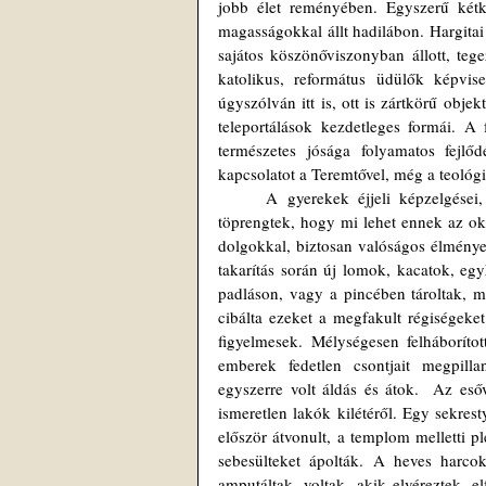
jobb élet reményében. Egyszerű kétke
magasságokkal állt hadilábon. Hargitai 
sajátos köszönőviszonyban állott, tege
katolikus, református üdülők képvis
úgyszólván itt is, ott is zártkörű obj
teleportálások kezdetleges formái. A f
természetes jósága folyamatos fejlőd
kapcsolatot a Teremtővel, még a teológiá
	A gyerekek éjjeli képzelgései, rémálmai, látomásai egy idő után bosszantó rejtéllyé nőttek. Sokat 
töprengtek, hogy mi lehet ennek az oka
dolgokkal, biztosan valóságos élménye
takarítás során új lomok, kacatok, egy
padláson, vagy a pincében tároltak, mo
cibálta ezeket a megfakult régiségeke
figyelmesek. Mélységesen felháboríto
emberek fedetlen csontjait megpilla
egyszerre volt áldás és átok.  Az esőv
ismeretlen lakók kilétéről. Egy sekresty
először átvonult, a templom melletti p
sebesülteket ápolták. A heves harcok
amputáltak, voltak, akik elvéreztek, e