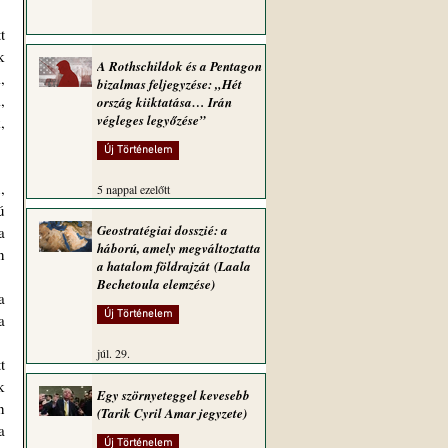
 
A Rothschildok és a Pentagon
 
bizalmas feljegyzése: „Hét
 
ország kiiktatása… Irán
végleges legyőzése”
 
Új Történelem
5 nappal ezelőtt
 
Geostratégiai dosszié: a
 
háború, amely megváltoztatta
 
a hatalom földrajzát (Laala
Bechetoula elemzése)
Új Történelem
 
júl. 29.
 
Egy szörnyeteggel kevesebb
 
(Tarik Cyril Amar jegyzete)
 
Új Történelem