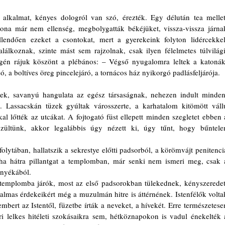
tona már nem ellenség, megbolygatták békéjüket, vissza-vissza járnak
llendően ezeket a csontokat, mert a gyerekeink folyton lidércekkel,
alálkoznak, szinte mást sem rajzolnak, csak ilyen félelmetes túlvilági,
gén rájuk köszönt a plébános: – Végső nyugalomra leltek a katonák,
ó, a boltíves öreg pincelejáró, a tornácos ház nyikorgó padlásfeljárója.  
 Lassacskán tüzek gyúltak városszerte, a karhatalom kitömött vállú
l lőtték az utcákat. A fojtogató füst ellepett minden szegletet ebben a
ltünk, akkor legalábbis úgy nézett ki, úgy tűnt, hogy bűntelen
éha hátra pillantgat a templomban, már senki nem ismeri meg, csak a
rnyékából. 
mas érdekeikért még a muzulmán hitre is áttérnének. Istenfélők voltak
mbert az Istentől, füzetbe írták a neveket, a hívekét. Erre természetesen
lelkes hitéleti szokásaikra sem, hétköznapokon is vadul énekelték a