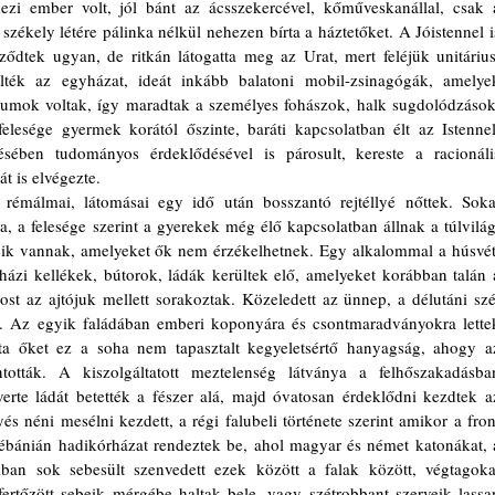
zi ember volt, jól bánt az ácsszekercével, kőműveskanállal, csak a
székely létére pálinka nélkül nehezen bírta a háztetőket. A Jóistennel is
ződtek ugyan, de ritkán látogatta meg az Urat, mert feléjük unitárius,
elték az egyházat, ideát inkább balatoni mobil-zsinagógák, amelyek
ektumok voltak, így maradtak a személyes fohászok, halk sugdolódzások,
elesége gyermek korától őszinte, baráti kapcsolatban élt az Istennel,
ésében tudományos érdeklődésével is párosult, kereste a racionális
t is elvégezte. 
, a felesége szerint a gyerekek még élő kapcsolatban állnak a túlvilági
ik vannak, amelyeket ők nem érzékelhetnek. Egy alkalommal a húsvéti
házi kellékek, bútorok, ládák kerültek elő, amelyeket korábban talán a
st az ajtójuk mellett sorakoztak. Közeledett az ünnep, a délutáni szél
t. Az egyik faládában emberi koponyára és csontmaradványokra lettek
tta őket ez a soha nem tapasztalt kegyeletsértő hanyagság, ahogy az
ntották. A kiszolgáltatott meztelenség látványa a felhőszakadásban
erte ládát betették a fészer alá, majd óvatosan érdeklődni kezdtek az
és néni mesélni kezdett, a régi falubeli története szerint amikor a front
lébánián hadikórházat rendeztek be, ahol magyar és német katonákat, a
ban sok sebesült szenvedett ezek között a falak között, végtagokat
lfertőzött sebeik mérgébe haltak bele, vagy szétrobbant szerveik lassan