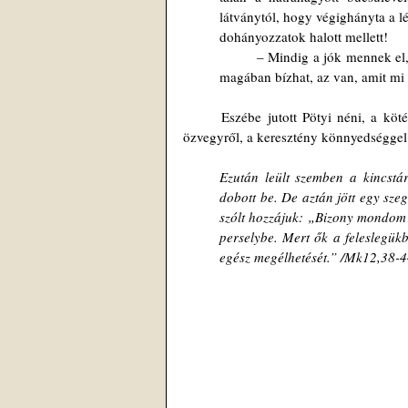
látványtól, hogy végighányta a lé
dohányozzatok halott mellett!
	– Mindig a jók mennek el, az Isten meg hagyja ezt, na én ezért nem hiszek benne. Az ember csak 
magában bízhat, az van, amit mi
	Eszébe jutott Pötyi néni, a kötél, a számlák, az összekuporgatott aprópénz, az evangélium a szegény 
özvegyről, a keresztény könnyedséggel
Ezután leült szemben a kincstár
dobott be. De aztán jött egy szegé
szólt hozzájuk: „Bizony mondom n
perselybe. Mert ők a feleslegükb
egész megélhetését.” /Mk12,38-4