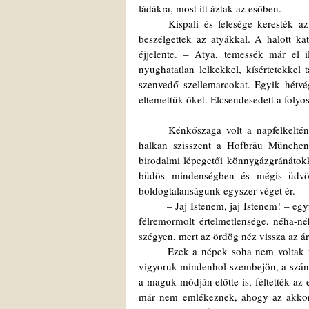
ládákra, most itt áztak az esőben.
	Kispali és felesége keresték az alkalmat, kényes dologról van szó, érezték. Egy délután tea mellett 
beszélgettek az atyákkal. A halott ka
éjjelente. – Atya, temessék már el i
nyughatatlan lelkekkel, kísértetekkel t
szenvedő szellemarcokat. Egyik hétvé
eltemettük őket. Elcsendesedett a folyos
	Kénkőszaga volt a napfelkeltének, savanyú hangulata az egész társaságnak, nehezen indult minden, 
halkan szisszent a Hofbräu München.
birodalmi lépegetői könnygázgránátokka
büdös mindenségben és mégis üdvözü
boldogtalanságunk egyszer véget ér.
	– Jaj Istenem, jaj Istenem! – egyfolytában, hallatszik a sekrestye előtti padsorból, a körömvájt penitencia 
félremormolt értelmetlensége, néha-n
szégyen, mert az ördög néz vissza az á
	Ezek a népek soha nem voltak templomba járók, most az első padsorokban tülekednek, kényszeredett 
vigyoruk mindenhol szembejön, a szánal
a maguk módján előtte is, féltették az e
már nem emlékeznek, ahogy az akkori 