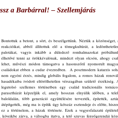
tssz a Barbárral! – Szellemjárás
Bontottuk a betont, a sört, és beszélgettünk. Néztük a közönséget, a
reakcióikat, abból állítottuk elő a tömegkultúrát, a ledönthetetlen
palotákat, vagyis inkább a düledező romhalmazokat próbáltunk
élhetővé tenni az örökkévalónak, mindezt olyan olcsón, ahogy csak
lehet, művészi módon támogatva a hasonszőrű nyomorult magyar
családokat ebben a cudar évezredben.  A posztmodern katarzis soha
nem egyéni érzés, mindig globális fogalom, a romos házak renovált
hasadékaiba ivódott eltörölhetetlen vérszagában születő érzékiség. A
legutolsó szellemes történetben egy család tradicionális tornácos
parasztházát képzeljük el, amely hosszan elnyúlik időben, a telek
baloldalán, több generáció együttélésére tervezték, építették, aztán
átépítgették, még ma is építik úgy kétszáz esztendeje és előtte, hiszen
ez a történelem, a házak története. Ezek a vegyesfalazatú épületek
, köveikbe zárva, a vályogba itatva, a tető szuvas fenyőgerendái közé