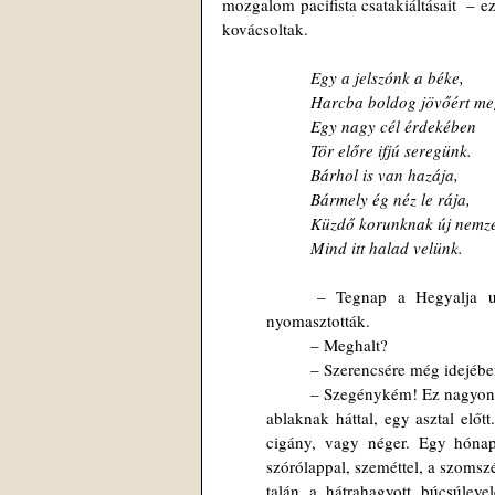
mozgalom pacifista csatakiáltásait  – e
kovácsoltak.
Egy a jelszónk a béke,
Harcba boldog jövőért me
Egy nagy cél érdekében
Tör előre ifjú seregünk.
Bárhol is van hazája,
Bármely ég néz le rája,
Küzdő korunknak új nemz
Mind itt halad velünk.
	– Tegnap a Hegyalja utcában felakasztotta magát a 84 éves Pötyi néni, a rezsi számlák 
nyomasztották. 
	– Meghalt?
	– Szerencsére még idejébe
	– Szegénykém! Ez nagyon durva! Én egyszer már láttam öngyilkost, egy áprilisi félretolt függönyű 
ablaknak háttal, egy asztal elő
cigány, vagy néger. Egy hónapj
szórólappal, szeméttel, a szomsz
talán a hátrahagyott búcsúlevel