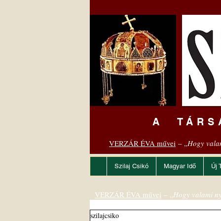
A TÁRS
VERZÁR ÉVA művei
– „
Hogy vala
Szilaj Csikó
Magyar Idő
Új 
VERZÁR ÉVA művei
– „
Hogy valami ny
szilajcsiko