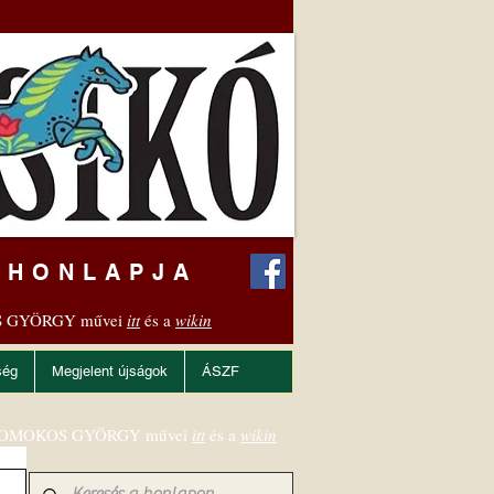
 HONLAPJA
 GYÖRGY művei
itt
és a
wikin
ség
Megjelent újságok
ÁSZF
OMOKOS GYÖRGY művei
itt
és a
wikin