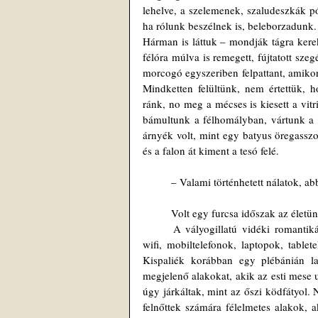
lehelve, a szelemenek, szaludeszkák pó
ha rólunk beszélnek is, beleborzadunk.
Hárman is láttuk – mondják tágra kerek
félóra múlva is remegett, fújtatott sze
morcogó egyszeriben felpattant, amikor 
Mindketten felültünk, nem értettük, 
ránk, no meg a mécses is kiesett a vitr
bámultunk a félhomályban, vártunk a re
árnyék volt, mint egy batyus öregasszo
és a falon át kiment a tesó felé.
	Volt egy furcsa időszak az élet
	A vályogillatú vidéki romantikában már mosogatógép, nagyképernyős színes televízió, térerő nélküli 
wifi, mobiltelefonok, laptopok, tablet
Kispaliék korábban egy plébánián la
megjelenő alakokat, akik az esti mese u
úgy járkáltak, mint az őszi ködfátyol
felnőttek számára félelmetes alakok, ak