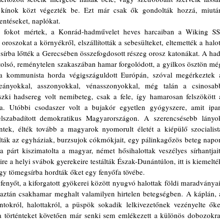
s kínok közt végezték be. Ezt már csak ők gondolták hozzá, miután
entéseket, naplókat. 
roszokat a környékről, elszállították a sebesülteket, eltemették a halott
sírba lőtték a Gerecsében összefogdosott részeg orosz katonákat. A hadi
tolsó, reménytelen szakaszában hamar forgolódott, a gyilkos ösztön még
tt a kommunista horda végigszáguldott Európán, szóval megérkeztek a
 leányokkal, asszonyokkal, vénasszonyokkal, még talán a csinosabb
a. Utóbbi csodaszer volt a bujakór egyetlen gyógyszere, amit ipari
elszabadított demokratikus Magyarországon. A szerencsésebb lányok
tek, élték tovább a magyarok nyomorult életét a kiépülő szocialista
ák az egyháziak, burzsujok cókmókjait, egy pálinkagőzös beteg napon
a párt kiszimatolta a magyar, német hősihalottak veszélyes sírhantjait,
ire a helyi svábok gyerekeire testálták Észak-Dunántúlon, itt is kiemelték
egy tömegsírba hordták őket egy fenyőfa tövébe. 
fenyőt, a kiforgatott gyökerei között nyugvó halottak földi maradványait
 aztán csakhamar meghalt valamilyen hirtelen betegségben. A káplán, a
ntokról, halottakról, a püspök sokadik lelkivezetőnek vezényelte őket
 történteket követően már senki sem emlékezett a különös dobozokra,