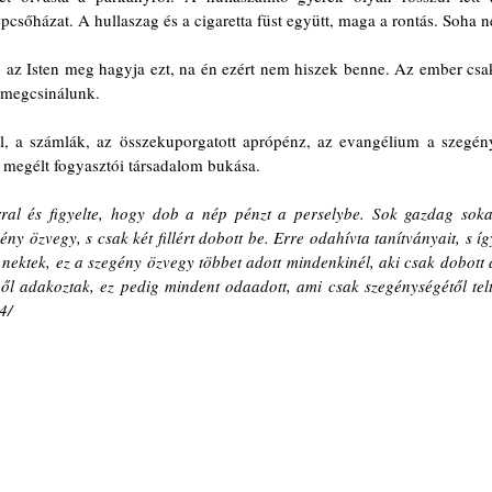
pcsőházat. A hullaszag és a cigaretta füst együtt, maga a rontás. Soha ne
 megcsinálunk. 
 megélt fogyasztói társadalom bukása. 
ral és figyelte, hogy dob a nép pénzt a perselybe. Sok gazdag sokat
ny özvegy, s csak két fillért dobott be. Erre odahívta tanítványait, s így
ektek, ez a szegény özvegy többet adott mindenkinél, aki csak dobott a
ől adakoztak, ez pedig mindent odaadott, ami csak szegénységétől telt,
4/