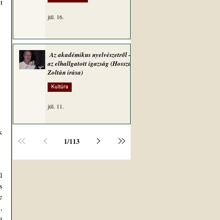
 
júl. 16.
Az akadémikus nyelvészetről –
az elhallgatott igazság (Hosszú
Zoltán írása)
Kultúra
júl. 11.
1
/
113
 
 
 
 