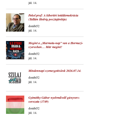
júl. 14.
Pokol prof: A kibertéri totáldemokrácia
(Tallián Hedvig posztajánlója)
dombi52
júl. 14.
Megint a „Marmota-nap” van a Hormuzi-
szorosban… Már megint!
dombi52
júl. 14.
Mindennapi szemezgetésünk 2026.07.14.
dombi52
júl. 14.
Gyimóthy Gábor nyelvművelő gúnyvers-
sorozata (1749)
dombi52
júl. 14.