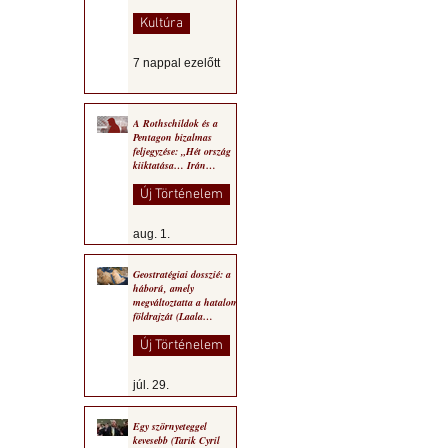
Kultúra
7 nappal ezelőtt
A Rothschildok és a
Pentagon bizalmas
feljegyzése: „Hét ország
kiiktatása… Irán
végleges legyőzése”
Új Történelem
aug. 1.
Geostratégiai dosszié: a
háború, amely
megváltoztatta a hatalom
földrajzát (Laala
Bechetoula elemzése)
Új Történelem
júl. 29.
Egy szörnyeteggel
kevesebb (Tarik Cyril