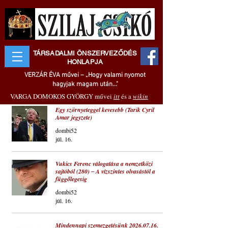
TÁRSADALMI ÖNSZERVEZŐDÉS
HONLAPJA
VERZÁR ÉVA művei – „Hogy valami nyomot
hagyjak magam után..."
VARGA DOMOKOS GYÖRGY művei
itt
és a
wikin
Egy szörnyeteggel kevesebb (Tarik Cyril
Amar jegyzete)
dombi52
júl. 16.
Vukics Ferenc válogatása a nemzetközi
sajtóból (280) ‒ A vízszintes olvasástól a
függőlegesig
dombi52
júl. 16.
Mindennapi szemezgetésünk 2026.07.16.