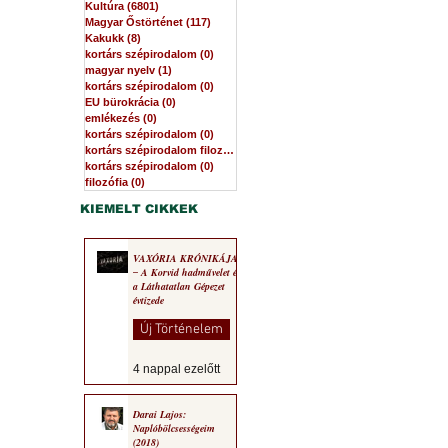
Kultúra
(6801)
6801 bejegyzés
Magyar Őstörténet
(117)
117 bejegyzés
Kakukk
(8)
8 bejegyzés
kortárs szépirodalom
(0)
0 bejegyzés
magyar nyelv
(1)
1 bejegyzés
kortárs szépirodalom
(0)
0 bejegyzés
EU bürokrácia
(0)
0 bejegyzés
emlékezés
(0)
0 bejegyzés
kortárs szépirodalom
(0)
0 bejegyzés
kortárs szépirodalom filozófia
(0)
0 bejegyzés
kortárs szépirodalom
(0)
0 bejegyzés
filozófia
(0)
0 bejegyzés
KIEMELT CIKKEK
VAXÓRIA KRÓNIKÁJA
‒ A Korvid hadművelet és
a Láthatatlan Gépezet
évtizede
Új Történelem
4 nappal ezelőtt
Darai Lajos:
Naplóbölcsességeim
(2018)