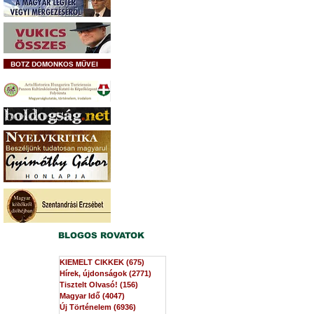
BOTZ DOMONKOS MŰVEI
BLOGOS ROVATOK
KIEMELT CIKKEK
(675)
675 bejegyzés
Hírek, újdonságok
(2771)
2771 bejegyzés
Tisztelt Olvasó!
(156)
156 bejegyzés
Magyar Idő
(4047)
4047 bejegyzés
Új Történelem
(6936)
6936 bejegyzés