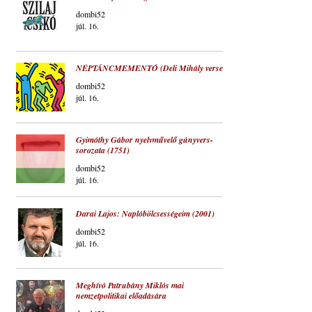
dombi52
júl. 16.
NÉPTÁNCMEMENTÓ (Deli Mihály verse)
dombi52
júl. 16.
Gyimóthy Gábor nyelvművelő gúnyvers-
sorozata (1751)
dombi52
júl. 16.
Darai Lajos: Naplóbölcsességeim (2001)
dombi52
júl. 16.
Meghívó Patrubány Miklós mai
nemzetpolitikai előadására