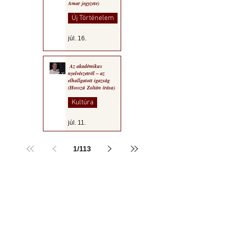
Amar jegyzete)
Új Történelem
júl. 16.
Az akadémikus
nyelvészetről – az
elhallgatott igazság
(Hosszú Zoltán írása)
Kultúra
júl. 11.
1
/
113
a MOGY honlapján