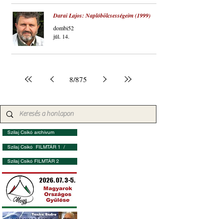
Darai Lajos: Naplóbölcsességeim (1999)
dombi52
júl. 14.
8
/
875
Szilaj Csikó archívum
Szilaj Csikó FILMTÁR 1 /
Szilaj Csikó FILMTÁR 2