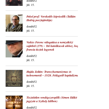
dombi52
júl. 15.
Pokol prof: Verekedős képviselők (Tallián
Hedvig posztajánlója)
dombi52
júl. 15.
Vukics Ferenc válogatása a nemzetközi
sajtóból (279) ‒ Túl katolikusok ahhoz, hogy
francia tisztek legyenek
dombi52
júl. 15.
Hajdu Zoltán: Transzhumanizmus és
technomorál ‒ 15/28. Felügyelő kapitalizmus
dombi52
júl. 15.
Tiszteletlen vendégszereplők (Simon Ildikó
jegyzete a Székely Időben)
dombi52