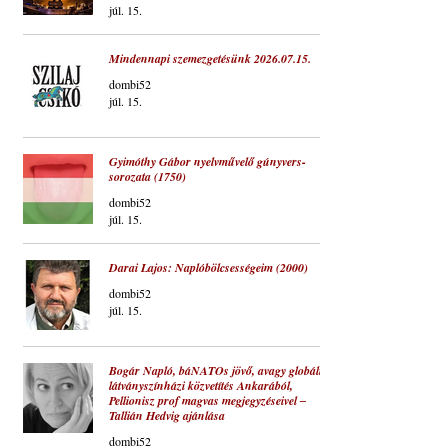
júl. 15.
Mindennapi szemezgetésünk 2026.07.15.
dombi52
júl. 15.
Gyimóthy Gábor nyelvművelő gúnyvers-
sorozata (1750)
dombi52
júl. 15.
Darai Lajos: Naplóbölcsességeim (2000)
dombi52
júl. 15.
Bogár Napló, báNATOs jövő, avagy globális
látványszínházi közvetítés Ankarából,
Pellionisz prof magvas megjegyzéseivel ‒
Tallián Hedvig ajánlása
dombi52