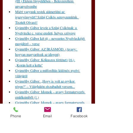
(III.) Életem függelékben – Beleszerettem 
anyanyelvembe
Miért vagyunk restek alámerülni az 
igazgyöngyért? Szilaj Csikós seregszemlénk. 
Tisztelt Olvasó!
Gyimóthy Gábor levele a Szilaj Csikónak: a 
Nyelvlecke c. verse eredeti, helyes szövege
Gyimóthy Gábor két új – nevezetes Nyelvleckéjét 
megidéző – verse
Gyimóthy Gábor: AZ ÍRÁSMÓD. (Avagy: 
hogyan magyarítsuk az idegent)
Gyimóthy Gábor: Kókuszos történet (16.) 
„Korán kelt a kelta”
Gyimóthy Gábor a műfordítás különös nyelvi 
világáról
Gyimóthy Gábor: „Hogy is volt az egykor 
régen?” – Világhálón elszabadult versem...
Gyimóthy Gábor: Idomok – avagy formatervezős 
emlékeimből (1.)
Gyimóthy Gábor: Idomok – avagy formatervezős 
emlékeimből (2.)
Gyimóthy Gábor: Idomok – avagy formatervezős 
Phone
Email
Facebook
emlékeimből (3.)
Gyimóthy Gábor: Idomok – avagy formatervezős 
emlékeimből (4., befejező rész – különösen 