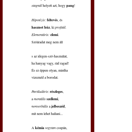
stagnál 
helyett azt, hogy 
pang
!
Hipotézis:
feltevés
, és
hasznot húz
, ki 
profitál
.
Elementáris:
elemi
.
Szóáradat meg nem áll
s az idegen-szó-használat,
ha hanyag vagy, rád ragad!
És ez éppen olyan, mintha
vizeznéd a borodat.
Partikuláris
: 
részleges
,
a 
mentális 
szellemi
,
nonverbális 
a 
jelbeszéd
,
mit nem lehet hallani...
A 
kémia 
vegytan 
csupán,