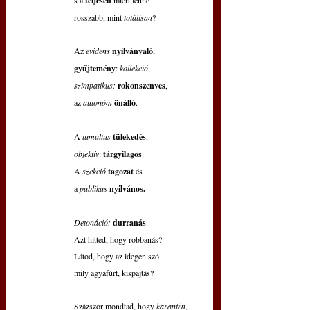
s a 
teljesen 
miért lenne
rosszabb, mint 
totálisan
?
Az 
evidens 
nyilvánvaló
,
gyűjtemény
: 
kollekció
,
szimpatikus:
rokonszenves
,
az 
autonóm 
önálló
.
A 
tumultus 
tülekedés
,
objektív
: 
tárgyilagos
.
A 
szekció 
tagozat 
és
a 
publikus 
nyilvános.
Detonáció:
durranás
.
Azt hitted, hogy robbanás?
Látod, hogy az idegen szó
mily agyafúrt, kispajtás?
Százszor mondtad, hogy 
karantén
,