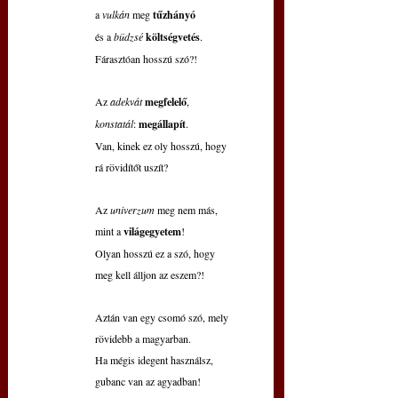
a 
vulkán 
meg 
tűzhányó
és a 
büdzsé 
költségvetés
.
Fárasztóan hosszú szó?!
Az 
adekvát 
megfelelő
,
konstatál
: 
megállapít
.
Van, kinek ez oly hosszú, hogy
rá rövidítőt uszít?
Az 
univerzum 
meg nem más,
mint a 
világegyetem
!
Olyan hosszú ez a szó, hogy
meg kell álljon az eszem?!
Aztán van egy csomó szó, mely
rövidebb a magyarban.
Ha mégis idegent használsz,
gubanc van az agyadban!