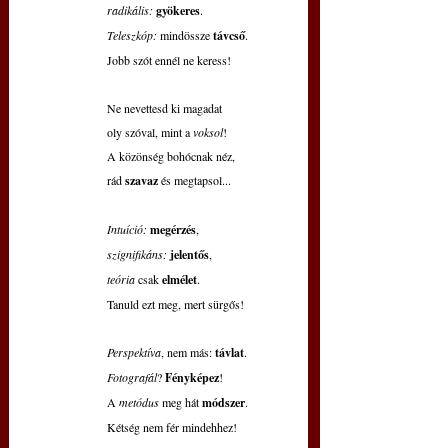
radikális:
gyökeres
.
Teleszkóp:
 mindössze 
távcső
.
Jobb szót ennél ne keress!
Ne nevettesd ki magadat
oly szóval, mint a 
voksol
!
A közönség bohócnak néz,
rád 
szavaz 
és megtapsol...
Intuíció:
megérzés
,
szignifikáns:
jelentős
,
teória 
csak 
elmélet
.
Tanuld ezt meg, mert sürgős!
Perspektíva
, nem más: 
távlat
.
Fotografál
? 
Fényképez
!
A 
metódus 
meg hát 
módszer
.
Kétség nem fér mindehhez!