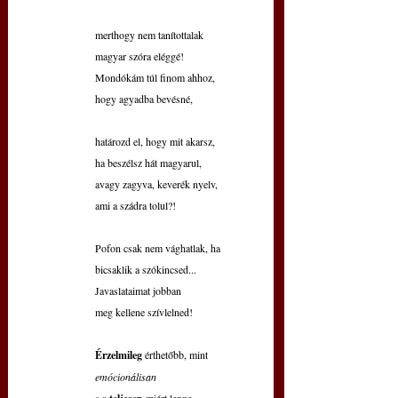
merthogy nem tanítottalak
magyar szóra eléggé!
Mondókám túl finom ahhoz,
hogy agyadba bevésné,
határozd el, hogy mit akarsz,
ha beszélsz hát magyarul,
avagy zagyva, keverék nyelv,
ami a szádra tolul?!
Pofon csak nem vághatlak, ha
bicsaklik a szókincsed...
Javaslataimat jobban
meg kellene szívlelned!
Érzelmileg 
érthetőbb, mint
emócionálisan