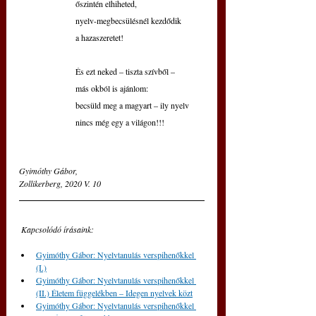
őszintén elhiheted,
nyelv-megbecsülésnél kezdődik 
a hazaszeretet!
És ezt neked – tiszta szívből –
más okból is ajánlom:
becsüld meg a magyart – ily nyelv
nincs még egy a világon!!!
Gyimóthy Gábor,
Zollikerberg, 2020 V. 10
Kapcsolódó írásaink:
Gyimóthy Gábor: Nyelvtanulás verspihenőkkel 
(I.)
Gyimóthy Gábor: Nyelvtanulás verspihenőkkel 
(II.) Életem függelékben – Idegen nyelvek közt
Gyimóthy Gábor: Nyelvtanulás verspihenőkkel 