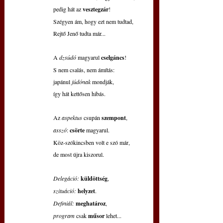
pedig hát az 
vesztegzár
!
Szégyen ám, hogy ezt nem tudtad,
Rejtő Jenő tudta már...
A 
dzsúdó 
magyarul 
cselgáncs
!
S nem csalás, nem ámítás:
japánul 
júdónak 
mondják,
így hát kettősen hibás.
Az 
aspektus 
csupán 
szempont
,
asszó
: 
csörte 
magyarul.
Köz-szókincsben volt e szó már,
de most újra kiszorul.
Delegáció:
küldöttség
,
szituáció:
helyzet
.
Definiál:
meghatároz
,
program 
csak 
műsor 
lehet...