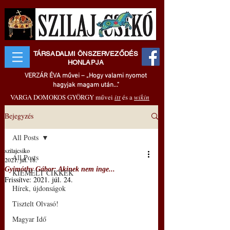
TÁRSADALMI ÖNSZERVEZŐDÉS
HONLAPJA
VERZÁR ÉVA művei – „Hogy valami nyomot
hagyjak magam után..."
VARGA DOMOKOS GYÖRGY művei
itt
és a
wikin
Bejegyzés
All Posts
szilajcsiko
All Posts
2021. júl. 18.
Gyimóthy Gábor: Akinek nem inge...
KIEMELT CIKKEK
Frissítve:
2021. júl. 24.
Hírek, újdonságok
Tisztelt Olvasó!
Magyar Idő