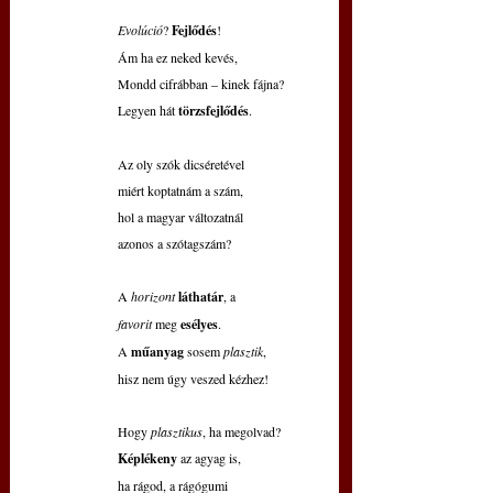
Evolúció
? 
Fejlődés
!
Ám ha ez neked kevés,
Mondd cifrábban – kinek fájna?
Legyen hát 
törzsfejlődés
.
Az oly szók dicséretével
miért koptatnám a szám,
hol a magyar változatnál
azonos a szótagszám?
A 
horizont 
láthatár
, a
favorit 
meg 
esélyes
.
A 
műanyag 
sosem 
plasztik
,
hisz nem úgy veszed kézhez!
Hogy 
plasztikus
, ha megolvad?
Képlékeny 
az agyag is,
ha rágod, a rágógumi