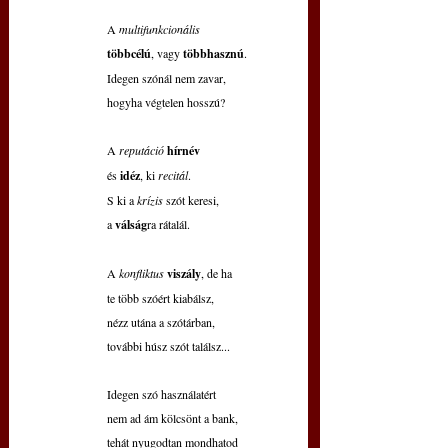
A 
multifunkcionális
többcélú
, vagy 
többhasznú
.
Idegen szónál nem zavar,
hogyha végtelen hosszú?
A 
reputáció 
hírnév
és 
idéz
, ki 
recitál
.
S ki a 
krízis 
szót keresi,
a 
válság
ra
rátalál.
A 
konfliktus 
viszály
, de ha
te több szóért kiabálsz,
nézz utána a szótárban,
további húsz szót találsz...
Idegen szó használatért
nem ad ám kölcsönt a bank,
tehát nyugodtan mondhatod