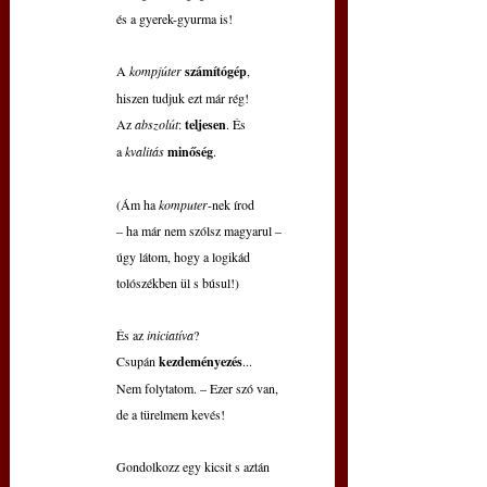
és a gyerek-gyurma is!
A 
kompjúter 
számítógép
,
hiszen tudjuk ezt már rég!
Az 
abszolút
: 
teljesen
. És
a 
kvalitás 
minőség
.
(Ám ha 
komputer
-nek írod
– ha már nem szólsz magyarul –
úgy látom, hogy a logikád
tolószékben ül s búsul!)
És az 
iniciatíva
?
Csupán 
kezdeményezés
...
Nem folytatom. – Ezer szó van,
de a türelmem kevés!
Gondolkozz egy kicsit s aztán