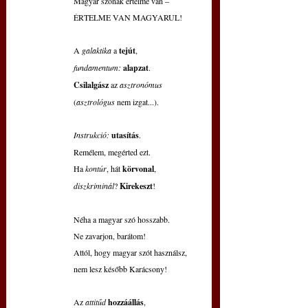
Magyar szónak értelme van –
ÉRTELME VAN MAGYARUL!
A 
galaktika 
a 
tejút
,
fundamentum:
alapzat
.
Csilalgász 
az 
asztronómus
(
asztrológus 
nem izgat...).
Instrukció:
utasítás
.
Remélem, megérted ezt.
Ha 
kontúr
, hát 
körvonal
,
diszkriminál
? 
Kirekeszt
!
Néha a magyar szó hosszabb.
Ne zavarjon, barátom!
Attól, hogy magyar szót használsz,
nem lesz később Karácsony!
Az 
attitűd 
hozzáállás
,