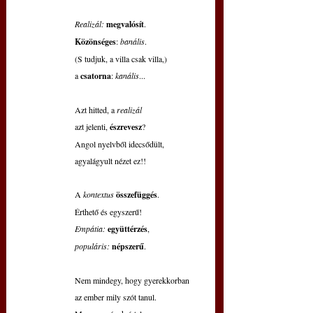
Realizál:
megvalósít
.
Közönséges
: 
banális
.
(S tudjuk, a villa csak villa,)
a 
csatorna
: 
kanális
...
Azt hitted, a 
realizál
azt jelenti, 
észrevesz
?
Angol nyelvből idecsődült,
agyalágyult nézet ez!!
A 
kontextus 
összefüggés
.
Érthető és egyszerű!
Empátia:
együttérzés
,
populáris:
népszerű
.
Nem mindegy, hogy gyerekkorban
az ember mily szót tanul.