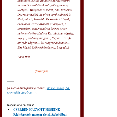
hivatalból tisztítja Budapest Székesfőváros 
harmadik kerületének rábízott egynéhány 
uccáját... Múltjában Szibéria, ahol nemcsak 
Dosztojevszkijek, de olyan apró emberek is 
éltek, mint ő, Horváth. És sorsán királyok, 
császárok, cárok akarata és árnyéka, a 
történelem, amely feltűzött hegyes orosz 
bajonettel előre küldte a Kárpátokba, vigyázz, 
tüzelj..., add meg magad..., Stepan... ruszki... 
mágyár vágyom... két magyar dédunoka... 
Egy házikó Székesfehérváron... Legenda.) 
Bodó Béla
(folytatjuk)
(A szerző arcképének forrása: 
„ha küszködőn, ha 
szenvedőn, ha sírva…”
)
Kapcsolódó cikkeink: 
CSERBEN HAGYOTT HŐSEINK – 
Felejtésre ítélt magyar életek Szibériában 