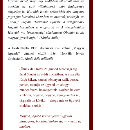
híradás arról, hogy egy 1849-ben elhurcolt magyar 
unokája az első világháború után Budapesten 
telepedett le: Horváth István székesfehérvári magyart 
fogságba hurcolták 1849-ben az oroszok, unokáját, az 
„orosz" Stepan Horvathot elfogták a világháború 
kárpáti harcaiban a magyarok — A visszahódított 
Horváth ma köztisztasági alkalmazott Óbudán és két 
magyar gyerek apja."  (Sántha Attila)
A Pesti Napló 1935. december 29-i száma „Magyar 
legenda” címmel közölt írást Horváth István 
történetéről. 
(Bodó Béla tollából)
(Ülünk dr. Orova Zsigmond bizottsági tag 
úrral óbudai ügyvédi irodájában. A cigaretta 
füstje kéken, karcsú vékonyan száll; persze, 
persze, mondja az ügyvéd úr, ahogy 
mindenféléről beszélgetünk. Közben beleszól 
a telefon, hogyne, hogyne, gyógyszerész úr, 
tárgyaláson kívül… – ahogy már ez ügyvédi 
irodában szokás.)
Nyitja az ajtót a rokonszenves ügyvédi 
kisasszony, bocsánat doktor úr, — megáll az 
ajtóban. 