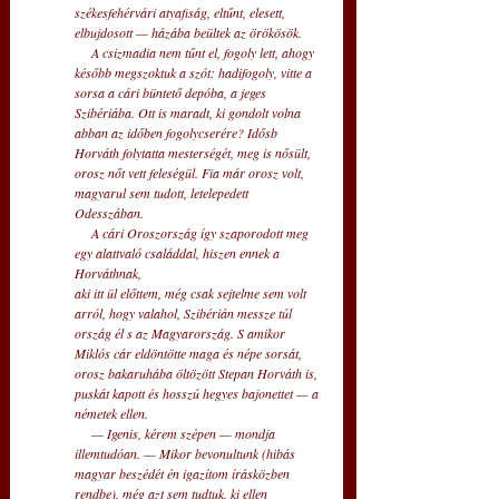
székesfehérvári atyafiság, eltűnt, elesett, 
elbujdosott — házába beültek az örökösök. 
     A csizmadia nem tűnt el, fogoly lett, ahogy 
később megszoktuk a szót: hadifogoly, vitte a 
sorsa a cári büntető depóba, a jeges 
Szibériába. Ott is maradt, ki gondolt volna 
abban az időben fogolycserére? Idősb 
Horváth folytatta mesterségét, meg is nősült, 
orosz nőt vett feleségül. Fia már orosz volt, 
magyarul sem tudott, letelepedett 
Odesszában. 
     A cári Oroszország így szaporodott meg 
egy alattvaló családdal, hiszen ennek a 
Horváthnak, 
aki itt ül előttem, még csak sejtelme sem volt 
arról, hogy valahol, Szibérián messze túl 
ország él s az Magyarország. S amikor 
Miklós cár eldöntötte maga és népe sorsát, 
orosz bakaruhába öltözött Stepan Horváth is, 
puskát kapott és hosszú hegyes bajonettet — a 
németek ellen. 
     — Igenis, kérem szépen — mondja 
illemtudóan. — Mikor bevonultunk (hibás 
magyar beszédét én igazítom írásközben 
rendbe), még azt sem tudtuk, ki ellen 