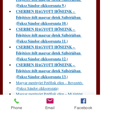
(Fuksz Sándor cikksorozata 9.)
CSERBEN HAGYOTT HŐSEINK – 
Felejtésre ítélt magyar életek Szibériában 
(Fuksz Sándor cikksorozata 10.)
CSERBEN HAGYOTT HŐSEINK – 
Felejtésre ítélt magyar életek Szibériában 
(Fuksz Sándor cikksorozata 11.)
CSERBEN HAGYOTT HŐSEINK – 
Felejtésre ítélt magyar életek Szibériában 
(Fuksz Sándor cikksorozata 12.)
CSERBEN HAGYOTT HŐSEINK – 
Felejtésre ítélt magyar életek Szibériában 
(Fuksz Sándor cikksorozata 13.)
Magyar merénylet Petőfink ellen – Bevezetés 
(Fuksz Sándor cikksorozata)
Magyar merénylet Petőfink ellen – Mi történt 
Segesvár után? (Fuksz Sándor cikksorozata 2.)
Magyar merénylet Petőfink ellen (Fuksz Sándor 
Phone
Email
Facebook
cikksorozata 11.)
Tabuk, Titkok, Tények – Petőfi Szibériában – 
Fuksz Sándor (MVSZ Petőfi Bizottság) Egely 
Györgynek I.
Fuksz Sándor: Petőfi Sándor kálváriája és a 
szabadságharc hőseinek szibériai áldozata