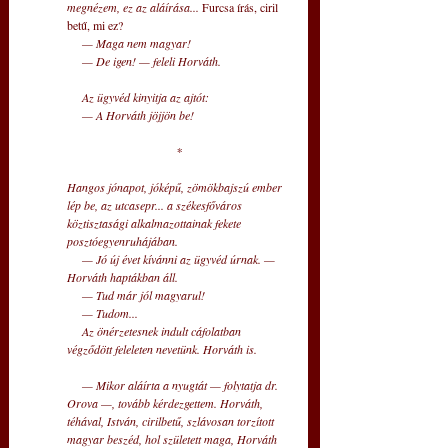
megnézem, ez az aláírása... 
Furcsa írás, ciril 
betű, mi ez? 
— Maga nem magyar! 
— De igen! — feleli Horváth. 
Az ügyvéd kinyitja az ajtót: 
— A Horváth jöjjön be! 
*
Hangos jónapot, jóképű, zömökbajszú ember 
lép be, az utcasepr... a székesfőváros 
köztisztasági alkalmazottainak fekete 
posztóegyenruhájában. 
— Jó új évet kívánni az ügyvéd úrnak. — 
Horváth haptákban áll. 
— Tud már jól magyarul! 
— Tudom... 
Az önérzetesnek indult cáfolatban 
végződött feleleten nevetünk. Horváth is. 
— Mikor aláírta a nyugtát — folytatja dr. 
Orova —, tovább kérdezgettem. Horváth, 
téhával, István, cirilbetű, szlávosan torzított 
magyar beszéd, hol született maga, Horváth 