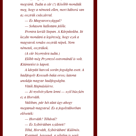
megyünk. Tudta a cár (!) Később mondták 
meg, hogy a németek ellen, mert háború van 
az osztrák császárral. 
     — És Magyarországgal? 
     — Sohasem hallottam felőle. 
     Frontra került Stepan. A Kárpátokba. Itt 
kezdte mondani a legénység, hogy ezek a 
magyarok rendes osztrák népek. Nem 
németek, osztrákok. 
     (A cár bizonyára tudta.) 
     Előbb még Przemysl ostrománál is volt. 
Kitüntetést is kapott. 
     A kárpáti harcok során fogságba esett. A 
hadifogoly Kossuth-baka orosz katona 
unokája magyar hadifogságba. 
     Vitték Hajmáskérre. 
     — Jó nyelvérzékem lenni — szól büszkén 
ez a Horváth. 
     Valóban, pár hét alatt úgy-ahogy 
megtanult magyarul. És a fogolytáborban 
elővették: 
     — Horváth? Téhával? 
     — És Szibériában született? 
     Téhá, Horváth, Szibériában! Különös. 
     Kutatnak, keresnek, a véletlen is segít, 