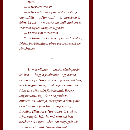
— Igen? 
— A Horváth van itt. 
— A Horváth? — az ügyvéd úr felteszi a 
monokliját — a Horváth? — és mosolyog és 
felém fordul — ezt tessék meghallgatni, ezt a 
Horváth-ügyet. Magyar legenda. 
— Várjon kint a Horváth. 
Sárgaborítékú akta van az ügyvéd úr előtt, 
jelek a boríték hátán, piros ceruzaírással ez: 
elintéztetett. 
*
— Ügy kezdődött, — meséli aktalapozás 
közben —, hogy a jelöltömhöz egy napon 
beállított ez a Horváth. Pert szeretne indítani, 
egy kollégája tartozik neki tizenöt pengővel 
(tőke és a tőke után járó kamat). Persze, 
nagyon apró ügy, de az én jelöltem 
ambiciózus, vállalja, megnyeri, a pénz (tőke 
és a tőke után járó kamat) befolyik az 
irodába. Hivatom a Horváthot, itt a pénz, 
írjon nyugtát. Hát, hogy ő nem tud írni. A 
nevét se? Azt igen. Eléteszem a nyugtát, ide 
írja nevét Horváth István! Körmöl, 