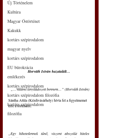
Új Történelem
Kultúra
Magyar Őstörténet
Kakukk
kortárs szépirodalom
magyar nyelv
kortárs szépirodalom
EU bürokrácia
Horváth István hazatalált…
emlékezés
kortárs szépirodalom
„…Válámi kinyiládozott bennem…” (Horváth István)
kortárs szépirodalom filozófia
Sántha Attila (Kézdivásárhely) hívta fel a figyelmemet 
kortárs szépirodalom
erre a történetre.
filozófia
„Egy 
hihetetlennek tűnő, viszont abszolút hiteles 