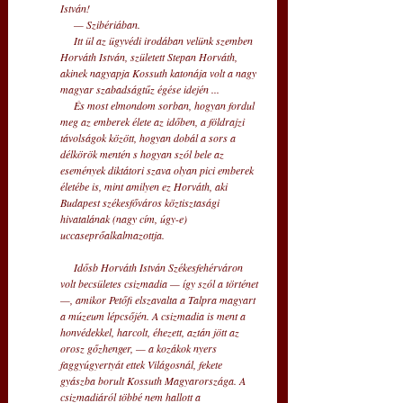
István! 
— Szibériában.
Itt ül az ügyvédi irodában velünk szemben 
Horváth István, született Stepan Horváth, 
akinek nagyapja Kossuth katonája volt a nagy 
magyar szabadságtűz égése idején ... 
     És most elmondom sorban, hogyan fordul 
meg az emberek élete az időben, a földrajzi 
távolságok között, hogyan dobál a sors a 
délkörök mentén s hogyan szól bele az 
események diktátori szava olyan pici emberek 
életébe is, mint amilyen ez Horváth, aki 
Budapest székesfőváros köztisztasági 
hivatalának (nagy cím, úgy-e) 
uccaseprőalkalmazottja.
     Idősb Horváth István Székesfehérváron 
volt becsületes csizmadia — így szól a történet 
—, amikor Petőfi elszavalta a Talpra magyart 
a múzeum lépcsőjén. A csizmadia is ment a 
honvédekkel, harcolt, éhezett, aztán jött az 
orosz gőzhenger, — a kozákok nyers 
faggyúgyertyát ettek Világosnál, fekete 
gyászba borult Kossuth Magyarországa. A 
csizmadiáról többé nem hallott a 