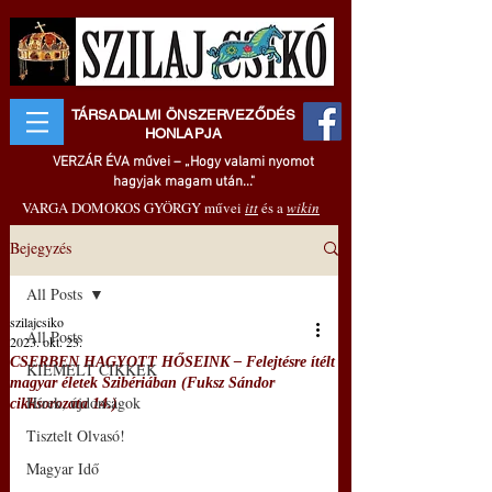
TÁRSADALMI ÖNSZERVEZŐDÉS
HONLAPJA
VERZÁR ÉVA művei – „Hogy valami nyomot
hagyjak magam után..."
VARGA DOMOKOS GYÖRGY művei
itt
és a
wikin
Bejegyzés
All Posts
szilajcsiko
All Posts
2023. okt. 23.
CSERBEN HAGYOTT HŐSEINK – Felejtésre ítélt
KIEMELT CIKKEK
magyar életek Szibériában (Fuksz Sándor
Hírek, újdonságok
cikksorozata 14.)
Tisztelt Olvasó!
Magyar Idő