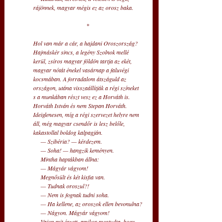
rájönnek, magyar mégis ez az orosz baka. 
* 
Hol van már a cár, a hajdani Oroszország? 
Hajmáskér sincs, a legény Szolnok mellé 
kerül, zsíros magyar földön tartja az ekét, 
magyar nótát énekel vasárnap a faluvégi 
kocsmában. A forradalom átszáguld az 
országon, utána visszaállítják a régi színeket 
s a munkában részt vesz ez a Horváth is. 
Horváth István és nem Stepan Horváth. 
Ideiglenesen, míg a régi szervezet helyre nem 
áll, még magyar csendőr is lesz belőle, 
kakastollal boldog kalpagján. 
     — Szibéria? — kérdezem. 
     — Soha! — hangzik keményen. 
     Mintha haptákban állna: 
     — Mágyár vágyom! 
     Megnősült és két kisfia van. 
     — Tudnak oroszul?!
     — Nem is fognak tudni soha. 
     — Ha kellene, az oroszok ellen bevonulna? 
     — Nágyon. Mágyár vágyom! 
     Vajon mit érzett, amikor megtudta, hogy 