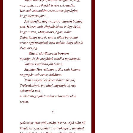
nagyapja, a székesfehérvári csizmadia. 
Kossuth katonaként esett orosz fogságba, 
hogy idetartozott? ... 
     Azt mondja, hogy nagyon-nagyon boldog 
volt. Hiszen már Hajmáskéren is úgy örült, 
hogy itt van, Magyarországon, noha 
Szibériában sem ő, sem a többi bevonuló 
orosz egyenruhások nem tudták, hogy létezik 
ilyen ország. 
     — Válámi kinyiládozott bennem — 
mondja, és én megállok ennél a mondatnál. 
     Valami kinyiladozott benne. 
     Stephan Horvathban, a Kossuth-katona 
nagyapás volt orosz bakában. 
     Nem meglepő egyetlen álma: kis ház 
Székesfehérváron, ahol nagyapja tisztes 
csizmadia volt, 
mielőtt megszólalt volna a kossuthi idők 
szava. 
* 
(Búcsúzik Horváth István. Kint az ajtó előtt áll 
hivatalos szerszáma: a nyirokseprő, amellyel 