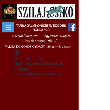
TÁRSADALMI ÖNSZERVEZŐDÉS
HONLAPJA
VERZÁR ÉVA művei – „Hogy valami nyomot
hagyjak magam után..."
VARGA DOMOKOS GYÖRGY művei
itt
és a
wikin
Widget Didn’t Load
Check your internet and refresh
this page.
If that doesn’t work, contact us.