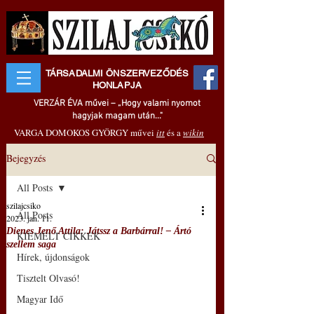
TÁRSADALMI ÖNSZERVEZŐDÉS
HONLAPJA
VERZÁR ÉVA művei – „Hogy valami nyomot
hagyjak magam után..."
VARGA DOMOKOS GYÖRGY művei
itt
és a
wikin
Bejegyzés
All Posts
szilajcsiko
All Posts
2023. jan. 11.
Dienes Jenő Attila: Játssz a Barbárral! – Ártó
KIEMELT CIKKEK
szellem saga
Hírek, újdonságok
Tisztelt Olvasó!
Magyar Idő