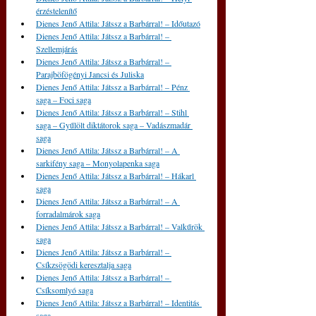
érzéstelenítő
Dienes Jenő Attila: Játssz a Barbárral! – Időutazó
Dienes Jenő Attila: Játssz a Barbárral! – 
Szellemjárás
Dienes Jenő Attila: Játssz a Barbárral! – 
Parajböfögényi Jancsi és Juliska
Dienes Jenő Attila: Játssz a Barbárral! – Pénz 
saga – Foci saga
Dienes Jenő Attila: Játssz a Barbárral! – Stihl 
saga – Gyűlölt diktátorok saga – Vadászmadár 
saga
Dienes Jenő Attila: Játssz a Barbárral! – A 
sarkifény saga – Monyolapenka saga
Dienes Jenő Attila: Játssz a Barbárral! – Hákarl 
saga
Dienes Jenő Attila: Játssz a Barbárral! – A 
forradalmárok saga
Dienes Jenő Attila: Játssz a Barbárral! – Valkűrök 
saga
Dienes Jenő Attila: Játssz a Barbárral! – 
Csíkzsögödi keresztalja saga
Dienes Jenő Attila: Játssz a Barbárral! – 
Csíksomlyó saga
Dienes Jenő Attila: Játssz a Barbárral! – Identitás 
saga