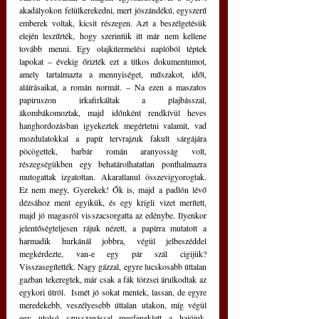
akadályokon felülkerekedni, mert jószándékú, egyszerű 
emberek voltak, kicsit részegen. Azt a beszélgetésük 
elején leszűrték, hogy szerintük itt már nem kellene 
tovább menni. Egy olajkitermelési naplóból téptek 
lapokat – évekig őrizték ezt a titkos dokumentumot, 
amely tartalmazta a mennyiséget, műszakot, időt, 
aláírásaikat, a román normát. – Na ezen a maszatos 
papiruszon irkafirkáltak a plajbásszal, 
ákombákomoztak, majd időnként rendkívül heves 
hanghordozásban igyekeztek megértetni valamit, vad 
mozdulatokkal a papír tervrajzuk fakult sárgájára 
pöcögettek, barbár román aranyosság volt, 
részegségükben egy behatárolhatatlan ponthalmazra 
mutogattak izgatottan. Akaratlanul összevigyorogtak. 
Ez nem megy, Gyerekek! Ők is, majd a padlón lévő 
dézsához ment egyikük, és egy krigli vizet merített, 
majd jó magasról visszacsorgatta az edénybe. Ilyenkor 
jelentőségteljesen rájuk nézett, a papírra mutatott a 
harmadik hurkánál jobbra, végül jelbeszéddel 
megkérdezte, van-e egy pár szál cigijük? 
Visszasegítették. Nagy gázzal, egyre lucskosabb úttalan 
gazban tekeregtek, már csak a fák törzsei árulkodtak az 
egykori útról.  Ismét jó sokat mentek, lassan, de egyre 
meredekebb, veszélyesebb úttalan utakon, míg végül 
egy utolsó szusszanással megfeneklett a hajójuk, 