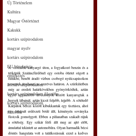
Új Történelem
Kultúra
Magyar Őstörténet
Kakukk
kortárs szépirodalom
magyar nyelv
kortárs szépirodalom
EU bürokrácia
A visszafelé kanyargó úton, a fogyatkozó benzin és a 
térképük Szaláncfürdőnél egy ostoba ötletet súgott a 
emlékezés
fülükbe, benőtt áradó vízben csobogó nyúlcsapásokon 
terveztek átsuhanni az ezeréves határon. A szürkületben 
kortárs szépirodalom
még az eredeti határkövekben gyönyörködtek, aztán 
kortárs szépirodalom filozófia
egyre aggasztóbb útviszonyok között kanyarogtak a 
hegyek lábainál, aztán kicsit feljebb, lejjebb. A sötétedő 
kortárs szépirodalom
Kárpátok bércei között kibukkantak egy tisztásra, ahol 
egy letalpalt erdészeti bódé állt, kéményén soványka 
filozófia
füstcsík gomolygott. Ebben a pillanatban szakadt rájuk 
a sötétség. Egy szikár férfi állt meg az ajtó előtt, 
ámulattal tekintett az automobilra. Olyan harmadik bécsi 
döntés hangulata volt a találkozásnak ezzel a kedves 