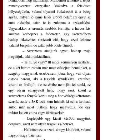
reményvesztett letargiában kiakadva a felelőtlen 
hülyeségükön, valami olyasmi futkározott át a beteg 
agyán, milyen jó lenne teljes erőből belerúgni egyet az 
autó oldalába, talán le is zuhanna a szakadékba. 
Ugyanakkor a teremtés szebbik formája, a harcos kis 
amazon körbejárva a fedélzeten, egy szétszedhető 
hadtáp étkészletet varázsolt elő, hogy azzal lehetne 
valamit bizgetni, de aztán jobb ötlete támadt.  
	– Szerintem aludjunk egyet, holnap majd 
meglátjuk, talán ránktalálnak.
	– Te hülye vagy? Itt nincs semmilyen rátalálás, 
ez a két barom román már most elfelejtett bennünket, a 
szegény magyarnak eszébe sem jutna, hogy van olyan 
ostoba barom, aki a legjobb szándékával szemben 
kísérti az ördögöt, ide az életbe nem jön fel senki, ez 
egy olyan elhagyatott hely, hogy ezek közül a 
százméteres fenyők közül még a honvédségi kétrotoros 
szarok, azok a JAK-izék sem húznák ki ezt a lerohadt 
autót, már most utálom, hogy megvettük, ide egy 
traktor kellett volna vagy ökrösszekér.
	– Legfeljebb egy kicsit később megyünk 
dolgozni, azért nem olyan tragikus a helyzet.
	– Hallottam ezt a szart, ahogy kínlódott, valami 
nagyon nagy baja van.