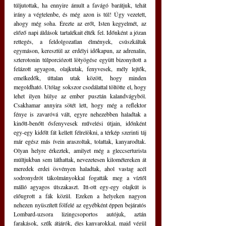
túljutottak, ha ennyire ámult a favágó barátjuk, tehát 
irány a végtelenbe, és még azon is túl! Úgy vezetett, 
ahogy még soha. Érezte az erőt, Isten kegyelmét, az 
előző napi áldások tartalékait élték fel. Időnként a józan 
rettegés, a feldolgozatlan élmények, csúszkáltak 
egymáson, keresztül az erdélyi időkapun, az adrenalin, 
szterotonin túlporciózott lötyögése együtt bizonyított a 
felázott agyagon, olajkutak, fenyvesek, mély lejtők, 
emelkedők, úttalan utak között, hogy minden 
megoldható. Utólag sokszor csodálattal töltötte el, hogy 
lehet ilyen hülye az ember pusztán kalandvágyból. 
Csakhamar annyira sötét lett, hogy még a reflektor 
fénye is zavaróvá vált, egyre nehezebben haladtak a 
kinőtt-benőtt ősfenyvesek művelési útjain, időnként 
egy-egy kidőlt fát kellett félrelökni, a térkép szerinti táj 
már egész más ívein araszoltak, tolattak, kanyarodtak. 
Olyan helyre érkeztek, amilyet még a gleccserturista 
múltjukban sem láthattak, nevezetesen kilométereken át 
meredek erdei ösvényen haladtak, ahol vastag acél 
sodronydrót tákolmányokkal fogatták meg a víztől 
málló agyagos útszakaszt. Itt-ott egy-egy olajkút is 
előugrott a fák közül. Ezeken a helyeken nagyon 
nehezen nyüszített fölfelé az egyébként éppen bejáratós 
Lombard-uzsora lizingcsoportos autójuk, aztán 
farakások, szűk átjárók, éles kanyarokkal, majd végül 