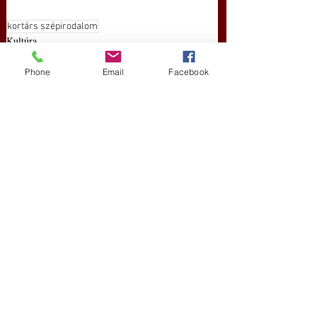
kortárs szépirodalom
Kultúra
Phone
Email
Facebook
Friss bejegyzések
Az összes megtekintése