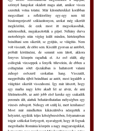
szörnyű hangokat okádott maga alatt, amikor vissza 
szerettek volna tolatni. Már kilométerekkel korábban 
megcsillant a reflektorfény egy-egy nem túl 
bizalomgerjesztő sziklazátonyon, azokat még sikerült 
megközölni, de ezek most itt megsokasodtak, 
méretesedtek, megakasztották a gépet. Néhány durva 
motorhörgés után végleg leállt minden, hirtelenjében 
beindítani sem sikerült, se gyújtás, se világítás. Nem 
volt visszaút, de előre sem. Kiszállt gyorsan az autóból, 
próbált körülnézni, de semmit sem látott, akkora 
fenyves közepén ragadtak el. Az eső elállt, alig 
csillogtak vízcseppek a fenyők tűlevelein, de ebben a 
csillagtalan sötét éjszakában is hallatszott valami 
zuhogó esőszerű szokatlan hang. Visszaült, 
megpróbálta újból beindítani az autót, most legalább a 
világítást sikerült visszahozni. Így már látszott, hogy 
egy marha nagy kőre akadt fel az alváz, de ami 
félelmetesebb, az autó jobb első kereke egy szakadék 
peremén állt, alattuk behatárolhatatlan mélységben egy 
vízesés zubogott. Nehogy ott szállj ki, mert lezuhansz! 
Most már mindketten kikászálódva nézegették a 
helyzetet, egyikük teljes kétségbeesésben, folyamatosan 
trágár szitkokat fortyogott, nyavalygott, hogy itt fognak 
megrohadni Románia közepén a nagy magyarságukkal, 
holnapután meg munkanap! Mindenről lemondva, teljes 