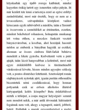
kilyukadtak egy újabb rozoga kalibánál, mindez 
kegyetlen órákig tartott egy ismeretlen rallye pályán. Itt 
már kezdett tele lenni a tarisznya ezzel az egész erdélyi 
zarándoklattal, most már érezték, hogy ez nem az a 
lovasszekeres, szilvapálinkás középkori vadász 
kiruccanás egyik rablóvárból a másikba, talán a Teremtő 
is összevonta a szemöldökét az értelmetlen, eszetlen, 
mindent bekebelező rohanáson, holnapután munkanap 
lett volna otthon, a mocskos funkciót vesztett 
bányászvárosban, a koszban, ahol hozzájuk hasonló 
módon az emberek a bányában hagyták az eszüket, 
ahonnan az összes cimbora fülét-farkát behúzva 
menekült a fekete gyászba. Kedvetlenül verte a putri 
ajtaját, talán kicsit hangosabban a kelleténél, most már 
egyre érdeklődőbb kedvese is türelmetlenebb 
várakozással követte, hiszen minden agysejtre szükség 
volt, a pontos döntéshez feltétlenül. Szurtosképű román 
olajbányászok nyitottak ajtót, igazán puritán otthonukba 
biccentettek némi csodálkozással, hogy honnan 
pottyantak ezek az erősen alkoholos ihletésű 
kártyapartijuk kellős közepébe? Buta érdeklődéssel 
nézték a térképet, a csupa magyar helységnév semmit 
nem mondott nekik, a már antik útvonalak hálózatáról 
fogalmuk nem volt, ahogy a tegnapról, máról, jobbról, 
balról. Próbáltak a maguk egyszerűségével a nyelvi 