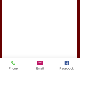
Phone
Email
Facebook
kortárs szépirodalom
filozófia