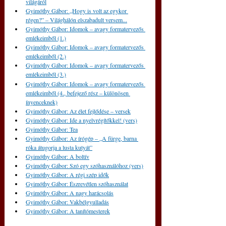
világáról
Gyimóthy Gábor: „Hogy is volt az egykor 
régen?” – Világhálón elszabadult versem...
Gyimóthy Gábor: Idomok – avagy formatervezős 
emlékeimből (1.)
Gyimóthy Gábor: Idomok – avagy formatervezős 
emlékeimből (2.)
Gyimóthy Gábor: Idomok – avagy formatervezős 
emlékeimből (3.)
Gyimóthy Gábor: Idomok – avagy formatervezős 
emlékeimből (4., befejező rész – különösen 
ínyenceknek)
Gyimóthy Gábor: Az élet fejlődése – versek
Gyimóthy Gábor: Ide a nyelvrégítőkkel! (vers)
Gyimóthy Gábor: Tea
Gyimóthy Gábor: Az írógép – „A fürge, barna 
róka átugorja a lusta kutyát”
Gyimóthy Gábor: A boltív
Gyimóthy Gábor: Szó egy szóhasználóhoz (vers)
Gyimóthy Gábor: A régi szép idők
Gyimóthy Gábor: Észrevétlen szóhasználat
Gyimóthy Gábor: A nagy harácsolás
Gyimóthy Gábor: Vakbélgyulladás
Gyimóthy Gábor: A tanítómesterek