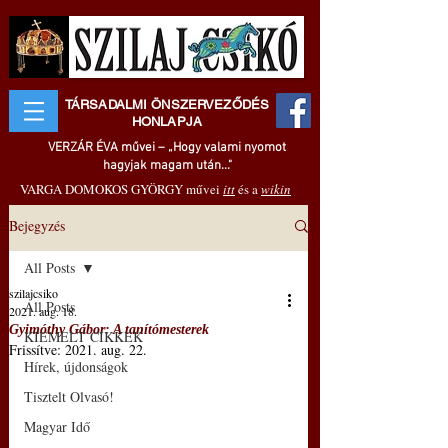
TÁRSADALMI ÖNSZERVEZŐDÉS
HONLAPJA
VERZÁR ÉVA művei – „Hogy valami nyomot
hagyjak magam után..."
VARGA DOMOKOS GYÖRGY művei
itt
és a
wikin
Bejegyzés
All Posts
szilajcsiko
All Posts
2021. aug. 18.
Gyimóthy Gábor: A tanítómesterek
KIEMELT CIKKEK
Frissítve:
2021. aug. 22.
Hírek, újdonságok
Tisztelt Olvasó!
Magyar Idő