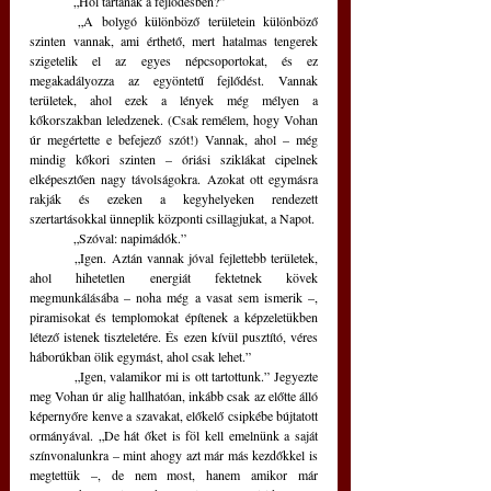
	„Hol tartanak a fejlődésben?”
	„A bolygó különböző területein különböző 
szinten vannak, ami érthető, mert hatalmas tengerek 
szigetelik el az egyes népcsoportokat, és ez 
megakadályozza az egyöntetű fejlődést. Vannak 
területek, ahol ezek a lények még mélyen a 
kőkorszakban leledzenek. (Csak remélem, hogy Vohan 
úr megértette e befejező szót!) Vannak, ahol – még 
mindig kőkori szinten – óriási sziklákat cipelnek 
elképesztően nagy távolságokra. Azokat ott egymásra 
rakják és ezeken a kegyhelyeken rendezett 
szertartásokkal ünneplik központi csillagjukat, a Napot.
 	„Szóval: napimádók.”
	„Igen. Aztán vannak jóval fejlettebb területek, 
ahol hihetetlen energiát fektetnek kövek 
megmunkálásába – noha még a vasat sem ismerik –, 
piramisokat és templomokat építenek a képzeletükben 
létező istenek tiszteletére. És ezen kívül pusztító, véres 
háborúkban ölik egymást, ahol csak lehet.”
	„Igen, valamikor mi is ott tartottunk.” Jegyezte 
meg Vohan úr alig hallhatóan, inkább csak az előtte álló 
képernyőre kenve a szavakat, előkelő csipkébe bújtatott 
ormányával. „De hát őket is föl kell emelnünk a saját 
színvonalunkra – mint ahogy azt már más kezdőkkel is 
megtettük –, de nem most, hanem amikor már 