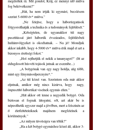
megérettek rá. Mit gondol, Kráj, ez mennyi idő múlva 
fog bekövetkezni?”
	„Hát, ha nem irtják ki egymást, becslésem 
szerint 5-6000 év* múlva.”
	„Ne felejtse, hogy a háborúzgatások 
fölgyorsíthatják a technika és a tudományok fejlődését.”
	„Kétségtelen, de ugyanakkor túl nagy 
pusztítással járó háborúk évszázados, fejlődésbeli 
hullámvölgyeket is okozhatnak. – Na jó! Mondjuk 
akkor inkább, hogy 4-5000 év* múlva érik majd el azt a 
bizonyos érettségi fokot.”
	„Hol rejthetjük el nekik a tananyagot?” (Itt az 
eldugdosott húsvéti tojások jutnak az eszembe...)
	„A bolygónak van egy nagy holdja, alig több, 
mint egy fénymásodpercnyire*.”
	„Az túl közel van. Szerintem oda már akkor 
eljutnak, amikor még nincs kizárva, hogy  nagy, 
önpusztító háborúkat viselnek egymás ellen.”
	„Hát akkor ott lenne a negyedik bolygó. Oda 
biztosan el fognak látogatni, sőt, azt akár be is 
népesíthetik egyszer majd a jövőben, mert a felszínén az 
ő életfeltételeiknek majdnem megfelelnek a 
körülmények.”
	„Az milyen távolságra van tőlük?”
	„Ha a két bolygó egymáshoz közel áll, akkor 3-