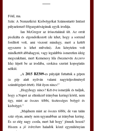
Föld, ma.
Szín: A Nemzetközi Kisbolygókat Számontartó Intézet 
pályaelemző főigazgatóságának egyik irodája.
	Ian McGregor az íróasztalánál ült. Az orrát 
piszkálta és elgondolkozott (de lehet, hogy a sorrend 
fordított volt, ami viszont mindegy, mert a kettőt 
egyszerre is lehet művelni). Ám kénytelen volt 
mindkettőt abbahagyni, vagy legalábbis ismeretlen ideig 
megszakítani, mert Kemenesy Ida (becenevén 
Asztero
Ida) lépett be az irodába, szokása szerint kopogtatás 
nélkül.
	„A 
2015 BZ509-
es pályáját futtattuk a gépen 
(a gép alatt nyilván valami nagyteljesítményű 
számítógépet értett). Hát ilyen nincs!”
	„Hogyhogy nincs? Két éve ismerjük és tudjuk, 
hogy a Napot az ellenkező irányban keringi körül, nem 
úgy, mint az összes többi, tisztességes bolygó és 
kisbolygó.”
	„Majdnem mint az összes többi, de van talán 
száz olyan, amely nem ugyanabban az irányban kering. 
És ez elég nagy csoda, mert hát hogy’ jönnek hozzá? 
Hiszen a 
jó irányban
 haladók közel egymiliónyian 