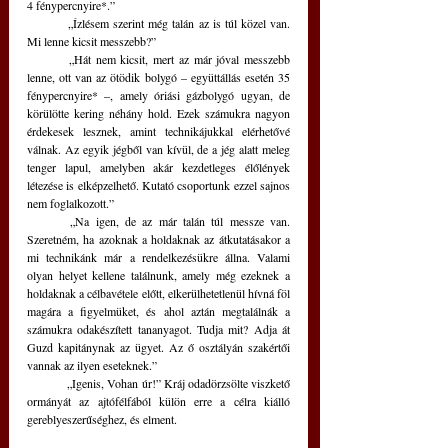
4 fénypercnyire*.”
	„Ízlésem szerint még talán az is túl közel van. 
Mi lenne kicsit messzebb?”
	„Hát nem kicsit, mert az már jóval messzebb 
lenne, ott van az ötödik bolygó – együttállás esetén 35 
fénypercnyire* –, amely óriási gázbolygó ugyan, de 
körülötte kering néhány hold. Ezek számukra nagyon 
érdekesek lesznek, amint technikájukkal elérhetővé 
válnak. Az egyik jégből van kívül, de a jég alatt meleg 
tenger lapul, amelyben akár kezdetleges élőlények 
létezése is elképzelhető. Kutató csoportunk ezzel sajnos 
nem foglalkozott.”
	„Na igen, de az már talán túl messze van. 
Szeretném, ha azoknak a holdaknak az átkutatásakor a 
mi technikánk már a rendelkezésükre állna. Valami 
olyan helyet kellene találnunk, amely még ezeknek a 
holdaknak a célbavétele előtt, elkerülhetetlenül hívná föl 
magára a figyelmüket, és ahol aztán megtalálnák a 
számukra odakészített tananyagot. Tudja mit? Adja át 
Guzd kapitánynak az ügyet. Az ő osztályán szakértői 
vannak az ilyen eseteknek.”
	„Igenis, Vohan úr!” Kráj odadörzsölte viszkető 
ormányát az ajtófélfából külön erre a célra kiálló 
gereblyeszerűséghez, és elment.