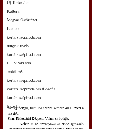
Új Történelem
Kultúra
Magyar Őstörténet
Kakukk
kortárs szépirodalom
magyar nyelv
kortárs szépirodalom
EU bürokrácia
emlékezés
kortárs szépirodalom
kortárs szépirodalom filozófia
kortárs szépirodalom
filozófia
Orong
 bolygó, földi idő szerint kereken 4000 évvel a 
ma előtt.
Szín: Távkutatási Központ, Vohan úr irodája.
	Vohan úr az ormányával az előtte ágaskodó 
képernyőn megérint egy bizonyos pontot. Nyílik az ajtó 