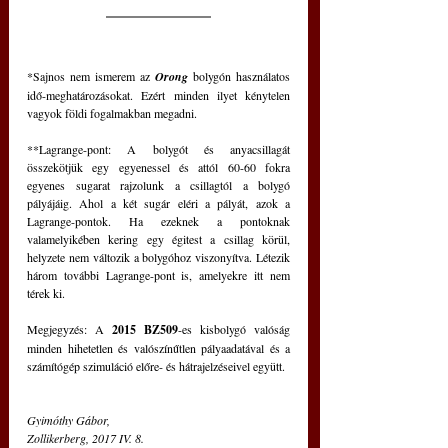
*Sajnos nem ismerem az 
Orong
 bolygón használatos 
idő-meghatározásokat. Ezért minden ilyet kénytelen 
vagyok földi fogalmakban megadni.
**Lagrange-pont: A bolygót és anyacsillagát 
összekötjük egy egyenessel és attól 60-60 fokra 
egyenes sugarat rajzolunk a csillagtól a bolygó 
pályájáig. Ahol a két sugár eléri a pályát, azok a 
Lagrange-pontok. Ha ezeknek a pontoknak 
valamelyikében kering egy égitest a csillag körül, 
helyzete nem változik a bolygóhoz viszonyítva. Létezik 
három további Lagrange-pont is, amelyekre itt nem 
térek ki.
Megjegyzés: A 
2015 BZ509
-es kisbolygó valóság 
minden hihetetlen és valószínűtlen pályaadatával és a 
számítógép szimuláció előre- és hátrajelzéseivel együtt.
Gyimóthy Gábor, 
Zollikerberg, 2017 IV. 8.