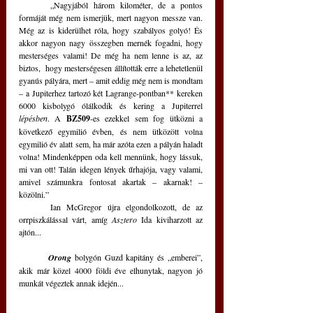
	„Nagyjából három kilométer, de a pontos 
formáját még nem ismerjük, mert nagyon messze van. 
Még az is kiderülhet róla, hogy szabályos golyó! És 
akkor nagyon nagy összegben mernék fogadni, hogy 
mesterséges valami! De még ha nem lenne is az, az 
biztos,  hogy mesterségesen állították erre a lehetetlenül 
gyanús pályára, mert – amit eddig még nem is mondtam 
– a Jupiterhez tartozó két Lagrange-pontban** kereken 
6000 kisbolygó ólálkodik és kering a Jupiterrel 
lépésben
. A 
BZ509
-es ezekkel sem fog ütközni a 
következő egymilió évben, és nem ütközött volna 
egymilió év alatt sem, ha már azóta ezen a pályán haladt 
volna! Mindenképpen oda kell mennünk, hogy lássuk, 
mi van ott! Talán idegen lények űrhajója, vagy valami, 
amivel számunkra fontosat akartak – akarnak! – 
közölni.”
	Ian McGregor újra elgondolkozott, de az 
orrpiszkálással várt, amíg 
Asztero
 Ida kiviharzott az 
ajtón...
Orong
 bolygón Guzd kapitány és „emberei”, 
akik már közel 4000 földi éve elhunytak, nagyon jó 
munkát végeztek annak idején...