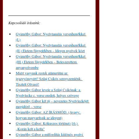
Kapcsolódó írásaink:
Gyimóthy Gábor: Nyelvtanulás verspihenőkkel 
(I.)
Gyimóthy Gábor: Nyelvtanulás verspihenőkkel 
(II.) Életem függelékben – Idegen nyelvek közt
Gyimóthy Gábor: Nyelvtanulás verspihenőkkel 
(III.) Életem függelékben – Beleszerettem 
anyanyelvembe
Miért vagyunk restek alámerülni az 
igazgyöngyért? Szilaj Csikós seregszemlénk. 
Tisztelt Olvasó!
Gyimóthy Gábor levele a Szilaj Csikónak: a 
Nyelvlecke c. verse eredeti, helyes szövege
Gyimóthy Gábor két új – nevezetes Nyelvleckéjét 
megidéző – verse
Gyimóthy Gábor: AZ ÍRÁSMÓD. (Avagy: 
hogyan magyarítsuk az idegent)
Gyimóthy Gábor: Kókuszos történet (16.) 
„Korán kelt a kelta”
Gyimóthy Gábor a műfordítás különös nyelvi 