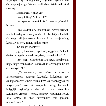
és belép rajta egy Vohan úrnál jóval fiatalabnak tűnő 
személy.
	„Tiszteletem, Vohan úr!”
	„Jó eget, Kráj! Mit hozott?”
	„A nyolcas számú kutató csoport jelentését 
hoztam.” 
	Ezzel átadott egy kockacukor méretű tárgyat, 
amelyet addig az ormánya csíptető billentyűjével tartott. 
(Itt meg kell jegyeznem, hogy ezért a hangja eddig 
kicsit olyan volt, mintha náthás lenne.)
	„Ez a teljes jelentés?”
	„Igen, filmekkel, rajzokkal, vegyelemzésekkel, 
élettani vizsgálatok eredményeivel, hangmintákkal...”
	„Jól van. Köszönöm! De azért megkérem, 
hogy nagy vonalakban élőszóval is számoljon be az 
eredményekről.”
	„Természetesen, de velem is csak a 
leglényegesebb adatokat közölték: fölfedeztek egy 
csillagrendszert, amely tőlünk kereken tizennégy és fél 
fényévnyire* van. A központi csillag harmadik 
bolygóján nyüzsög az élet, és – ami számunkra 
különösen érdekes – létezik rajta egy viszonylag fejlett 
lény, amely az állati színvonalon már jócskán 
túlemelkedett.”