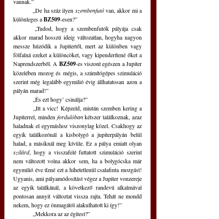
vannak.”
	„De ha száz ilyen 
szembenfutó
 van, akkor mi a 
különleges a 
BZ509
-esen?”
	„Tudod, hogy a szembenfutók pályája csak 
akkor marad hosszú ideig változatlan, hogyha nagyon 
messze húzódik a Jupitertől, mert az különben vagy 
fölfalná ezeket a különcöket, vagy kipenderítené őket a 
Naprendszerből. A 
BZ509
-es viszont egészen a Jupiter 
közelében mozog és mégis, a számítógépes szimuláció 
szerint még legalább egymilió évig állhatatosan azon a 
pályán marad!”
	„És ezt hogy’ csinálja?”
	„Itt a vicc! Képzeld, miután szemben kering a 
Jupiterrel, minden 
fordulóban 
kétszer találkoznak, azaz 
haladnak el egymáshoz viszonylag közel. Csakhogy az 
egyik találkozónál a kisbolygó a jupiterpályán belül 
halad, a másiknál meg kívüle. Ez a pálya emiatt olyan 
szilárd
, hogy a visszafelé futtatott szimuláció szerint 
nem változott volna akkor sem, ha a bolygócska már 
egymilió éve űzné ezt a hihetetlenül csalafinta mozgást! 
Ugyanis, ami pályamódosítást végez a Jupiter vonzereje 
az egyik találkánál, a következő randevú alkalmával 
pontosan annyit változtat vissza rajta. Tehát ne mondd 
nekem, hogy ez önmagától alakulhatott ki így!”
	„Mekkora az az égitest?”