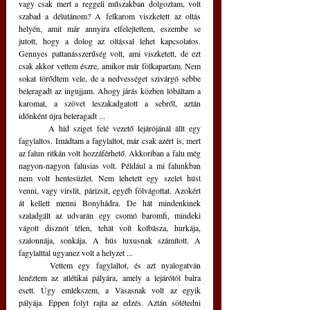
vagy csak mert a reggeli műszakban dolgoztam, volt 
szabad a délutánom? A felkarom viszketett az oltás 
helyén, amit már annyira elfelejtettem, eszembe se 
jutott, hogy a dolog az oltással lehet kapcsolatos. 
Gennyes pattanásszerűség volt, ami viszketett, de ezt 
csak akkor vettem észre, amikor már fölkapartam. Nem 
sokat törődtem vele, de a nedvességet szivárgó sebbe 
beleragadt az ingujjam. Ahogy járás közben lóbáltam a 
karomat, a szövet leszakadgatott a sebről, aztán 
időnként újra beleragadt ...
	A híd sziget felé vezető lejárójánál állt egy 
fagylaltos. Imádtam a fagylaltot, már csak azért is, mert 
az falun ritkán volt hozzáférhető. Akkoriban a falu még 
nagyon-nagyon falusias volt. Például a mi falunkban 
nem volt hentesüzlet. Nem lehetett egy szelet húst 
venni, vagy virslit, párizsit, egyéb fölvágottat. Azokért 
át kellett menni Bonyhádra. De hát mindenkinek 
szaladgált az udvarán egy csomó baromfi, mindeki 
vágott disznót télen, tehát volt kolbásza, hurkája, 
szalonnája, sonkája. A hús luxusnak számított. A 
fagylalttal ugyanez volt a helyzet ... 
	Vettem egy fagylaltot, és azt nyalogatván 
lenéztem az atlétikai pályára, amely a lejárótól balra 
esett. Úgy emlékszem, a Vasasnak volt az egyik 
pályája. Éppen folyt rajta az edzés. Aztán sötétedni 