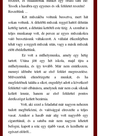
reszelőt, és odaállítottak minket egy óriási satu elé: 
Tessék a hasábra egy egyenes és sík felületet reszelni!
Reszeltünk ...
	Két műszakba voltunk beosztva, mert hát 
sokan voltunk. A délelőtti műszak reggel hattól délután 
kettőig tartott, a délutáni kettőtől este tízig. A szombat is 
teljes munkanap volt, de persze az egyes műszakokra 
való beosztásunk váltakozott. A vállalat étkezdéjében 
tehát vagy a reggeli műszak után, vagy a másik műszak 
előtt ebédelhettünk.
	Ez volt a műhelymunka, amely egy hétig 
tartott. Utána jött egy hét iskola, majd újra a 
műhelymunka, és így tovább. Már nem emlékszem, 
mennyi időmbe telett az első felület megreszelése. 
Művezetőnk ellenőrizgette a munkát, és ha 
megfelelőnek találta a síkot, engedélyt adott a következő 
felülettel való elbánásra, amelynek már nem csak síknak 
kellett lennie, hanem az első felülettel pontos 
derékszöget kellett bezárnia.
	Volt, aki ezzel a feladattal már nagyon nehezen 
tudott megbirkózni, és valósággal elreszelte a teljes 
vasat. Amikor a hasáb már alig volt nagyobb egy 
cigarettánál, és a satuba már nem nagyon lehetett 
befogni, kapott a srác egy újabb vasat, és kezdhette az 
egészet elölről... 