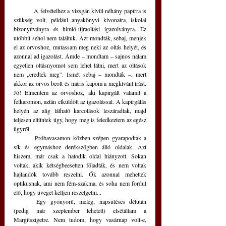
	A felvételhez a vizsgán kívül néhány papírra is 
szükség volt, például anyakönyvi kivonatra, iskolai 
bizonyítványra és himlő-újraoltási igazolványra. Ez 
utóbbit sehol nem találtuk. Azt mondták, sebaj, menjek 
el az orvoshoz, mutassam meg neki az oltás helyét, és 
azonnal ad igazolást. Ámde – mondtam – sajnos nálam 
egyetlen oltásnyomot sem lehet látni, mert az oltások 
nem „eredtek meg”. Ismét sebaj – mondták –, mert 
akkor az orvos beolt és máris kapom a megkívánt írást. 
Jó! Elmentem az orvoshoz, aki kapirgált valamit a 
felkaromon, aztán elküldött az igazolással. A kapirgálás 
helyén az alig látható karcolások leszáradtak, majd 
teljesen eltűntek úgy, hogy meg is feledkeztem az egész 
ügyről.
	Próbavasamon közben szépen gyarapodtak a 
sík és egymáshoz derékszögben álló oldalak. Azt 
hiszem, már csak a hatodik oldal hiányzott. Sokan 
voltak, akik kétségbeesetten föladták, és nem voltak 
hajlandók tovább reszelni. Ők azonnal mehettek 
optikusnak, ami nem fém-szakma, és soha nem fordul 
elő, hogy üveget kelljen reszelgetni...
	Egy gyönyörű, meleg, napsütéses délután 
(pedig már szeptember lehetett) elsétáltam a 
Margitszigetre. Nem tudom, hogy vasárnap volt-e, 