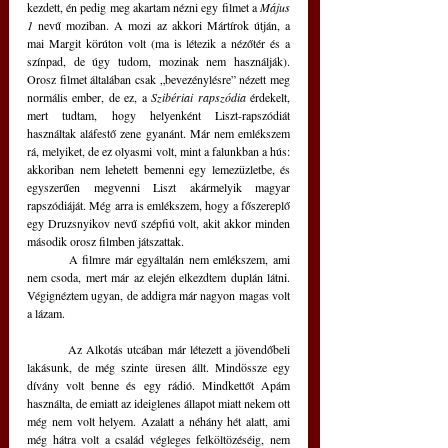
kezdett, én pedig meg akartam nézni egy filmet a 
Május 
1
 nevű moziban. A mozi az akkori Mártírok útján, a 
mai Margit körúton volt (ma is létezik a nézőtér és a 
színpad, de úgy tudom, mozinak nem használják). 
Orosz filmet általában csak „bevezénylésre” nézett meg 
normális ember, de ez, a 
Szibériai rapszódia
 érdekelt, 
mert tudtam, hogy helyenként Liszt-rapszódiát 
használtak aláfestő zene gyanánt. Már nem emlékszem 
rá, melyiket, de ez olyasmi volt, mint a falunkban a hús: 
akkoriban nem lehetett bemenni egy lemezüzletbe, és 
egyszerűen megvenni Liszt akármelyik magyar 
rapszódiáját. Még arra is emlékszem, hogy a főszereplő 
egy Druzsnyikov nevű szépfiú volt, akit akkor minden 
második orosz filmben játszattak.
	A filmre már egyáltalán nem emlékszem, ami 
nem csoda, mert már az elején elkezdtem duplán látni. 
Végignéztem ugyan, de addigra már nagyon magas volt 
a lázam.
	Az Alkotás utcában már létezett a jövendőbeli 
lakásunk, de még szinte üresen állt. Mindössze egy 
dívány volt benne és egy rádió. Mindkettőt Apám 
használta, de emiatt az ideiglenes állapot miatt nekem ott 
még nem volt helyem. Azalatt a néhány hét alatt, ami 
még hátra volt a család végleges felköltözéséig, nem 