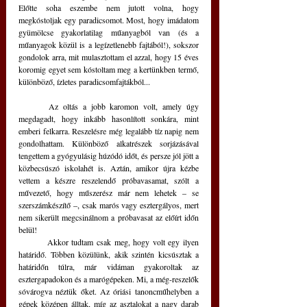
Előtte soha eszembe nem jutott volna, hogy 
megkóstoljak egy paradicsomot. Most, hogy imádatom 
gyümölcse gyakorlatilag műanyagból van (és a 
műanyagok közül is a legízetlenebb fajtából!), sokszor 
gondolok arra, mit mulasztottam el azzal, hogy 15 éves 
koromig egyet sem kóstoltam meg a kertünkben termő, 
különböző, ízletes paradicsomfajtákból...
	Az oltás a jobb karomon volt, amely úgy 
megdagadt, hogy inkább hasonlított sonkára, mint 
emberi felkarra. Reszelésre még legalább tíz napig nem 
gondolhattam. Különböző alkatrészek sorjázásával 
tengettem a gyógyulásig húzódó időt, és persze jól jött a 
közbecsúszó iskolahét is. Aztán, amikor újra kézbe 
vettem a készre reszelendő próbavasamat, szólt a 
művezető, hogy műszerész már nem lehetek – se 
szerszámkészítő –, csak marós vagy esztergályos, mert 
nem sikerült megcsinálnom a próbavasat az előírt időn 
belül!
	Akkor tudtam csak meg, hogy volt egy ilyen 
határidő. Többen közülünk, akik szintén kicsúsztak a 
határidőn túlra, már vidáman gyakoroltak az 
esztergapadokon és a marógépeken. Mi, a még-reszelők 
sóvárogva néztük őket. Az óriási tanoncműhelyben a 
gépek középen álltak, míg az asztalokat a nagy darab 