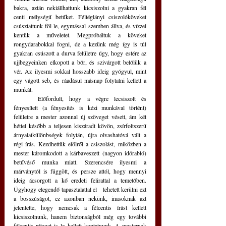
bakra, aztán nekiállhattunk kicsiszolni a gyakran fél 
centi mélységű betűket. Féltéglányi csiszolóköveket 
csúsztattunk föl-le, egymással szemben állva, és vízzel 
kentük a műveletet. Megpróbáltuk a köveket 
rongydarabokkal fogni, de a kezünk még így is túl 
gyakran csúszott a durva felületre úgy, hogy estére az 
ujjbegyeinken elkopott a bőr, és szivárgott belőlük a 
vér. Az ilyesmi sokkal hosszabb ideig gyógyul, mint 
egy vágott seb, és ráadásul másnap folytatni kellett a 
munkát.
	Előfordult, hogy a végre lecsiszolt és 
fényesített (a fényesítés is kézi munkával történt) 
felületre a mester azonnal új szöveget vésett, ám két 
héttel később a teljesen kiszáradt kövön, zsírfoltszerű 
árnyalatkülönbségek folytán, újra olvashatóvá vált a 
régi írás. Kezdhettük elölről a csiszolást, miközben a 
mester káromkodott a kárbaveszett (nagyon időrabló) 
betűvéső munka miatt. Szerencsére ilyesmi a 
márványtól is függött, és persze attól, hogy mennyi 
ideig ácsorgott a kő eredeti felirattal a temetőben. 
Úgyhogy elegendő tapasztalattal el   lehetett kerülni ezt 
a bosszúságot, ez azonban nekünk, inasoknak azt 
jelentette, hogy nemcsak a félcentis írást kellett 
kicsiszolnunk, hanem biztonságból még egy további 
félcentis réteget is le kellett koptatnunk. A mesternek 