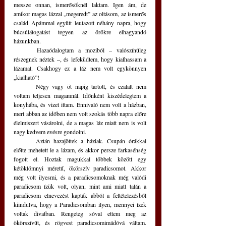
messze onnan, ismerősöknél laktam. Igen ám, de 
amikor magas lázzal „megeredt” az oltásom, az ismerős 
család Apámmal együtt leutazott néhány napra, hogy 
búcsúlátogatást tegyen az örökre elhagyandó 
házunkban.
	Hazaódalogtam a moziból – valószínűleg 
részegnek néztek –, és lefeküdtem, hogy kialhassam a 
lázamat. Csakhogy ez a láz nem volt egykönnyen 
„kialható”!
	Négy vagy öt napig tartott, és ezalatt nem 
voltam teljesen magamnál. Időnként kiszédelegtem a 
konyhába, és vizet ittam. Ennivaló nem volt a házban, 
mert abban az időben nem volt szokás több napra előre 
élelmiszert vásárolni, de a magas láz miatt nem is volt 
nagy kedvem evésre gondolni.
	Aztán hazajöttek a háziak. Csupán órákkal 
előtte mehetett le a lázam, és akkor persze farkaséhség 
fogott el. Hoztak magukkal többek között egy 
kétöklömnyi méretű, ökörszív paradicsomot. Akkor 
még volt ilyesmi, és a paradicsomoknak még valódi 
paradicsom ízük volt, olyan, mint ami miatt talán a 
paradicsom elnevezést kapták abból a feltételezésből 
kiindulva, hogy a Paradicsomban ilyen, mennyei ízek 
voltak divatban. Rengeteg sóval ettem meg az 
ökörszívűt, és rögvest paradicsomimádóvá váltam. 