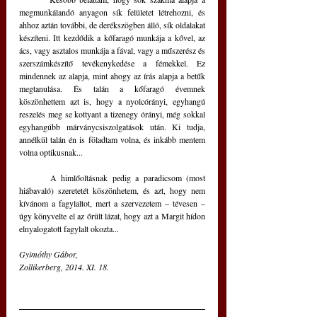
megmunkálandó anyagon sík felületet létrehozni, és 
ahhoz aztán további, de derékszögben álló, sík oldalakat 
készíteni. Itt kezdődik a kőfaragó munkája a kővel, az 
ács, vagy asztalos munkája a fával, vagy a műszerész és 
szerszámkészítő tevékenykedése a fémekkel. Ez 
mindennek az alapja, mint ahogy az írás alapja a betűk 
megtanulása. És talán a kőfaragó évemnek 
köszönhettem azt is, hogy a nyolcórányi, egyhangú 
reszelés meg se kottyant a tizenegy órányi, még sokkal 
egyhangúbb márványcsiszolgatások után. Ki tudja, 
annélkül talán én is föladtam volna, és inkább mentem 
volna optikusnak...
	A himlőoltásnak pedig a paradicsom (most 
hiábavaló) szeretetét köszönhetem, és azt, hogy nem 
kívánom a fagylaltot, mert a szervezetem – tévesen – 
úgy könyvelte el az őrült lázat, hogy azt a Margit hídon 
elnyalogatott fagylalt okozta...
Gyimóthy Gábor, 
Zollikerberg, 2014. XI. 18.