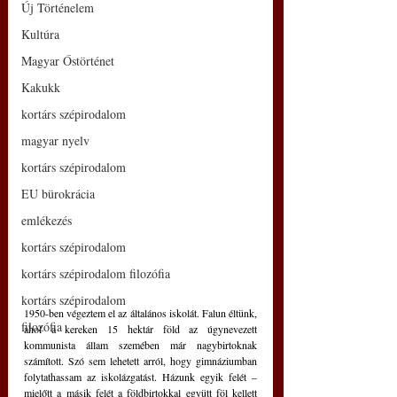
Új Történelem
Kultúra
Magyar Őstörténet
Kakukk
kortárs szépirodalom
magyar nyelv
kortárs szépirodalom
EU bürokrácia
emlékezés
kortárs szépirodalom
kortárs szépirodalom filozófia
kortárs szépirodalom
1950-ben végeztem el az általános iskolát. Falun éltünk, 
filozófia
ahol a kereken 15 hektár föld az úgynevezett 
kommunista állam szemében már nagybirtoknak 
számított. Szó sem lehetett arról, hogy gimnáziumban 
folytathassam az iskolázgatást. Házunk egyik felét – 
mielőtt a másik felét a földbirtokkal együtt föl kellett 