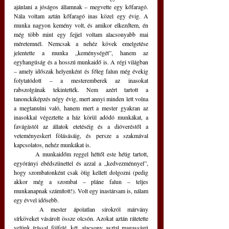
ajánlani a jóságos államnak – megvette egy kőfaragó. 
Nála voltam aztán kőfaragó inas közel egy évig. A 
munka nagyon kemény volt, és amikor elkezdtem, én 
még több mint egy fejjel voltam alacsonyabb mai 
méretemnél. Nemcsak a nehéz kövek emelgetése 
jelentette a munka „keménységét”, hanem az 
egyhangúság és a hosszú munkaidő is. A régi világban 
– amely időszak helyenként és főleg falun még évekig 
folytatódott – a mesteremberek az inasokat 
rabszolgának tekintették. Nem azért tartott a 
tanonckiképzés négy évig, mert annyi minden lett volna 
a megtanulni való, hanem mert a mester gyakran az 
inasokkal végeztette a ház körül adódó munkákat, a 
favágástól az állatok etetéséig és a dióveréstől a 
veteményeskert fölásásáig, és persze a szakmával 
kapcsolatos, nehéz munkákat is.
	A munkaidőm reggel héttől este hétig tartott, 
egyórányi ebédszünettel és azzal a „kedvezménnyel”, 
hogy szombatonként csak ötig kellett dolgozni (pedig 
akkor még a szombat – pláne falun – teljes 
munkanapnak számított!). Volt egy inastársam is, nálam 
egy évvel idősebb. 
	A mester ápolatlan sírokról márvány 
sírköveket vásárolt össze olcsón. Azokat aztán rátetette 
velünk írással fölfelé, két, alacsony asztal magasságú 