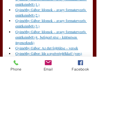
emlékeimből (1.)
Gyimóthy Gábor: Idomok – avagy formatervezős 
emlékeimből (2.)
Gyimóthy Gábor: Idomok – avagy formatervezős 
emlékeimből (3.)
Gyimóthy Gábor: Idomok – avagy formatervezős 
emlékeimből (4., befejező rész – különösen 
ínyenceknek)
Gyimóthy Gábor: Az élet fejlődése – versek
Gyimóthy Gábor: Ide a nyelvrégítőkkel! (vers)
Gyimóthy Gábor: Tea
Gyimóthy Gábor: Az írógép – „A fürge, barna 
Phone
Email
Facebook
róka átugorja a lusta kutyát”
Gyimóthy Gábor: A boltív
Gyimóthy Gábor: Szó egy szóhasználóhoz (vers)
Gyimóthy Gábor: A régi szép idők
Gyimóthy Gábor: Észrevétlen szóhasználat
Gyimóthy Gábor: A nagy harácsolás
Gyimóthy Gábor: Vakbélgyulladás
Gyimóthy Gábor: A tanítómesterek
Gyimóthy Gábor: Az észlény
Gyimóthy Gábor: A Holdról – unokaöcséimnek, 
seregnyi gyermekeiknek...