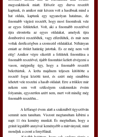
megszakítások miatt. Először egy durva reszelőt 
kaptunk, és amikor már készen volt a hasábnak mind a 
hat oldala, kaptunk egy ugyanolyan hatalmas, de 
finomabb vágású reszelőt, hogy most finomítsuk vele 
az egyes felületeket. Volt, aki a finomabb reszelővel 
újra elrontotta az egyes oldalakat, amelyek újra 
domborúvá reszelődtek, vagy elferdültek, és már nem 
voltak derékszögben a szomszéd oldalakkal. Néhányan 
emiatt az őrület határáig jutottak. És ez még nem volt 
elég! Amikor végre sikerült a felületek finomítása a 
finomabb reszelővel, újabb finomítást kellett elvégezni a 
vason, mégpedig úgy, hogy a finomabb reszelőt 
bekrétáztuk. A kréta majdnem teljesen kitöltötte a 
reszelő fogai közötti teret, és ezért még simábbra 
lehetett vele reszelni a hasáb oldalait. Erre a trükkre már 
nekem sem volt szükségem szakmunkás éveim 
folyamán, egyszerűen azért nem, mert volt mindig még 
finomabb reszelőm...
	A kőfaragó évem alatt a szakmából úgyszólván 
semmit nem tanultam. Viszont megtanultam kibírni a 
napi 11 óra kemény munkát. És megtudtam, hogy a 
gránit legalább annyival keményebb a márványnál, mint 
mondjuk a csont a fenyőfánál.
	Később beláttam, hogy sok szakma alapja a 