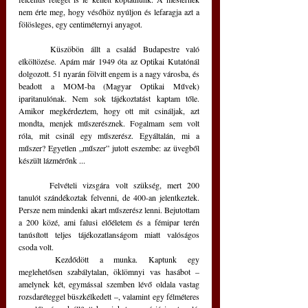
nem érte meg, hogy vésőhöz nyúljon és lefaragja azt a 
fölösleges, egy centiméternyi anyagot.
	Küszöbön állt a család Budapestre való 
elköltözése. Apám már 1949 óta az Optikai Kutatónál 
dolgozott. 51 nyarán fölvitt engem is a nagy városba, és 
beadott a MOM-ba (Magyar Optikai Művek) 
iparitanulónak. Nem sok tájékoztatást kaptam tőle. 
Amikor megkérdeztem, hogy ott mit csináljak, azt 
mondta, menjek műszerésznek. Fogalmam sem volt 
róla, mit csinál egy műszerész. Egyáltalán, mi a 
műszer? Egyetlen „műszer” jutott eszembe: az üvegből 
készült lázmérőnk ...
	Felvételi vizsgára volt szükség, mert 200 
tanulót szándékoztak felvenni, de 400-an jelentkeztek. 
Persze nem mindenki akart műszerész lenni. Bejutottam 
a 200 közé, ami falusi előéletem és a fémipar terén 
tanúsított teljes tájékozatlanságom miatt valóságos 
csoda volt.
	Kezdődött a munka. Kaptunk egy 
meglehetősen szabálytalan, öklömnyi vas hasábot – 
amelynek két, egymással szemben lévő oldala vastag 
rozsdaréteggel büszkélkedett –, valamint egy félméteres 