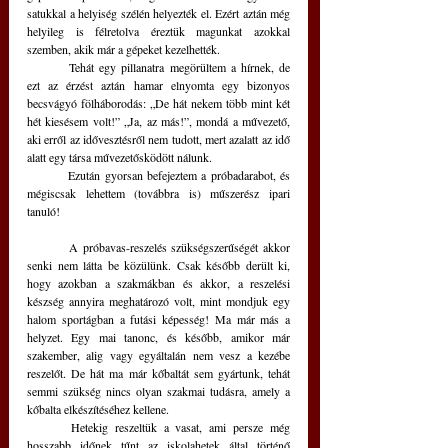
satukkal a helyiség szélén helyezték el. Ezért aztán még 
helyileg is félretolva éreztük magunkat azokkal 
szemben, akik már a gépeket kezelhették.
	Tehát egy pillanatra megörültem a hírnek, de 
ezt az érzést aztán hamar elnyomta egy bizonyos 
becsvágyó fölháborodás: „De hát nekem több mint két 
hét kiesésem volt!” „Ja, az más!”, mondá a művezető, 
aki erről az idővesztésről nem tudott, mert azalatt az idő 
alatt egy társa művezetősködött nálunk. 
	Ezután gyorsan befejeztem a próbadarabot, és 
mégiscsak lehettem (továbbra is) műszerész ipari 
tanuló!
	A próbavas-reszelés szükségszerűségét akkor 
senki nem látta be közülünk. Csak később derült ki, 
hogy azokban a szakmákban és akkor, a reszelési 
készség annyira meghatározó volt, mint mondjuk egy 
halom sportágban a futási képesség! Ma már más a 
helyzet. Egy mai tanonc, és később, amikor már 
szakember, alig vagy egyáltalán nem vesz a kezébe 
reszelőt. De hát ma már kőbaltát sem gyártunk, tehát 
semmi szükség nincs olyan szakmai tudásra, amely a 
kőbalta elkészítéséhez kellene.
	Hetekig reszeltük a vasat, ami persze még 
hosszabb időnek tűnt az iskolahetek által történő 