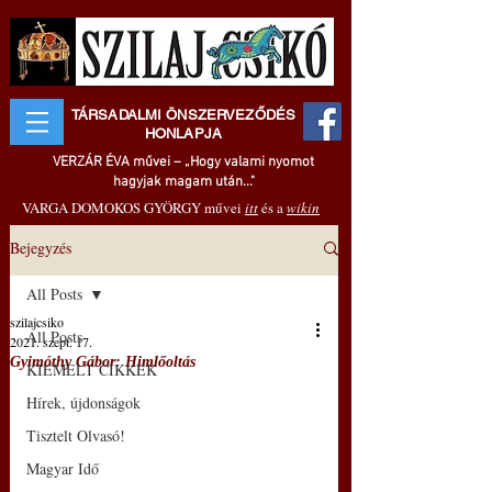
TÁRSADALMI ÖNSZERVEZŐDÉS
HONLAPJA
VERZÁR ÉVA művei – „Hogy valami nyomot
hagyjak magam után..."
VARGA DOMOKOS GYÖRGY művei
itt
és a
wikin
Bejegyzés
All Posts
szilajcsiko
All Posts
2021. szept. 17.
Gyimóthy Gábor: Himlőoltás
KIEMELT CIKKEK
Hírek, újdonságok
Tisztelt Olvasó!
Magyar Idő