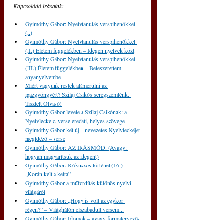
Kapcsolódó írásaink:
Gyimóthy Gábor: Nyelvtanulás verspihenőkkel 
(I.)
Gyimóthy Gábor: Nyelvtanulás verspihenőkkel 
(II.) Életem függelékben – Idegen nyelvek közt
Gyimóthy Gábor: Nyelvtanulás verspihenőkkel 
(III.) Életem függelékben – Beleszerettem 
anyanyelvembe
Miért vagyunk restek alámerülni az 
igazgyöngyért? Szilaj Csikós seregszemlénk. 
Tisztelt Olvasó!
Gyimóthy Gábor levele a Szilaj Csikónak: a 
Nyelvlecke c. verse eredeti, helyes szövege
Gyimóthy Gábor két új – nevezetes Nyelvleckéjét 
megidéző – verse
Gyimóthy Gábor: AZ ÍRÁSMÓD. (Avagy: 
hogyan magyarítsuk az idegent)
Gyimóthy Gábor: Kókuszos történet (16.) 
„Korán kelt a kelta”
Gyimóthy Gábor a műfordítás különös nyelvi 
világáról
Gyimóthy Gábor: „Hogy is volt az egykor 
régen?” – Világhálón elszabadult versem...
Gyimóthy Gábor: Idomok – avagy formatervezős 