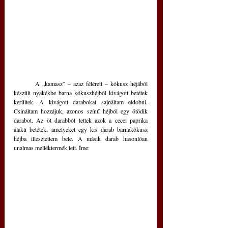
	A „kamasz” – azaz félérett – kókusz héjából 
készült nyakékbe barna kókuszhéjból kivágott betétek 
kerültek. A kivágott darabokat sajnáltam eldobni. 
Csináltam hozzájuk, azonos színű héjból egy ötödik 
darabot. Az öt darabból lettek azok a cecei paprika 
alakú betétek, amelyeket egy kis darab barnakókusz 
héjba illesztettem bele. A másik darab hasonlóan 
unalmas melléktermék lett. Íme: