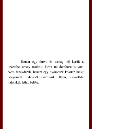
	Ezután egy durva és vastag héj került a 
kezembe, amely ráadásul kicsit túl domború is volt. 
Nem fenékdarab, hanem egy nyomorék kókusz kicsit 
benyomott oldalából származik. Ilyen, csokoládé 
halacskák lettek belőle: