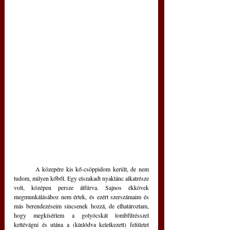
	A közepére kis kő-csöppidom került, de nem 
tudom, milyen kőből. Egy elszakadt nyaklánc alkatrésze 
volt, középen persze átfúrva. Sajnos ékkövek 
megmunkálásához nem értek, és ezért szerszámaim és 
más berendezéseim sincsenek hozzá, de elhatároztam, 
hogy megkísérlem a golyócskát lombfűrésszel 
kettévágni és utána a (kínlódva keletkezett) felületet 