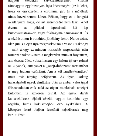
nagyon esedékes szívszélhűdésemet, viszont 
rámhagyott egy bizonyos fajta kézremegést (az is lehet, 
hogy ez egyszerűen a korommal jár, és a műtétnek 
nincs hozzá semmi köze). Féltem, hogy ez a faragást 
akadályozni fogja, de azt szerencsére nem teszi. Ahol 
érzem, az például lapozásnál, két lap 
különválasztásakor, vagy fokhagyma hámozásánál. És 
a kézírásomon is rondított jónéhány fokot. Na de aztán, 
idén július elején újra megmarkoltam a vésőt. Csakhogy 
– mint ahogy ez minden hosszabb megszakítás után 
történni szokott – nem a megkezdett munkát folytattam, 
ami észszerű lett volna, hanem egy halom új terv rohant 
le. Olyanok, amelyeket a „selejt-dobozom” tartalmából 
is meg tudtam valósítani. Ám a két „mellékterméket” 
most már tényleg befejeztem. Az ilyen, sokáig 
halasztgatott ügyek elintézése után az ember valósággal 
fölszabadultan esik neki az olyan munkának, amelyet 
különben is szívesen csinál. Az egyik darab 
kamaszkókusz héjából készült, nagyon hasonlóan egy 
régebbi, barna kókuszhéjból lévő nyakékhez. A 
közepére forró olajban feketített kajszibarack mag 
került. Íme: