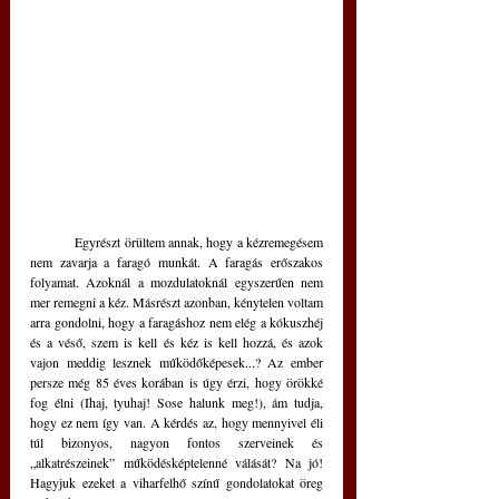
	Egyrészt örültem annak, hogy a kézremegésem 
nem zavarja a faragó munkát. A faragás erőszakos 
folyamat. Azoknál a mozdulatoknál egyszerűen nem 
mer remegni a kéz. Másrészt azonban, kénytelen voltam 
arra gondolni, hogy a faragáshoz nem elég a kókuszhéj 
és a véső, szem is kell és kéz is kell hozzá, és azok 
vajon meddig lesznek működőképesek...? Az ember 
persze még 85 éves korában is úgy érzi, hogy örökké 
fog élni (Ihaj, tyuhaj! Sose halunk meg!), ám tudja, 
hogy ez nem így van. A kérdés az, hogy mennyivel éli 
túl bizonyos, nagyon fontos szerveinek és 
„alkatrészeinek” működésképtelenné válását? Na jó! 
Hagyjuk ezeket a viharfelhő színű gondolatokat öreg 