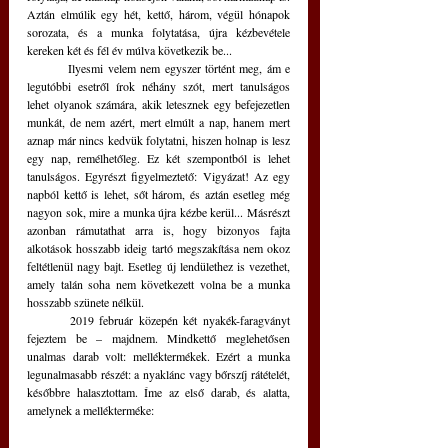
Aztán elmúlik egy hét, kettő, három, végül hónapok 
sorozata, és a munka folytatása, újra kézbevétele 
kereken két és fél év múlva következik be...
	Ilyesmi velem nem egyszer történt meg, ám e 
legutóbbi esetről írok néhány szót, mert tanulságos 
lehet olyanok számára, akik letesznek egy befejezetlen 
munkát, de nem azért, mert elmúlt a nap, hanem mert 
aznap már nincs kedvük folytatni, hiszen holnap is lesz 
egy nap, remélhetőleg. Ez két szempontból is lehet 
tanulságos. Egyrészt figyelmeztető: Vigyázat! Az egy 
napból kettő is lehet, sőt három, és aztán esetleg még 
nagyon sok, mire a munka újra kézbe kerül... Másrészt 
azonban rámutathat arra is, hogy bizonyos fajta 
alkotások hosszabb ideig tartó megszakítása nem okoz 
feltétlenül nagy bajt. Esetleg új lendülethez is vezethet, 
amely talán soha nem következett volna be a munka 
hosszabb szünete nélkül.
	2019 február közepén két nyakék-faragványt 
fejeztem be – majdnem. Mindkettő meglehetősen 
unalmas darab volt: melléktermékek. Ezért a munka 
legunalmasabb részét: a nyaklánc vagy bőrszíj rátételét, 
későbbre halasztottam. Íme az első darab, és alatta, 
amelynek a mellékterméke: