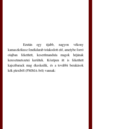
	Ezután egy újabb, nagyon vékony 
kamaszkókusz fenékdarab tolakodott elő, amelybe forró 
olajban feketített, keserűmandula magok héjának 
keresztmetszetei kerültek. Középen itt is feketített 
kajszibarack mag ékeskedik, és a további berakások 
kék plexiből (PMMA-ból) vannak: