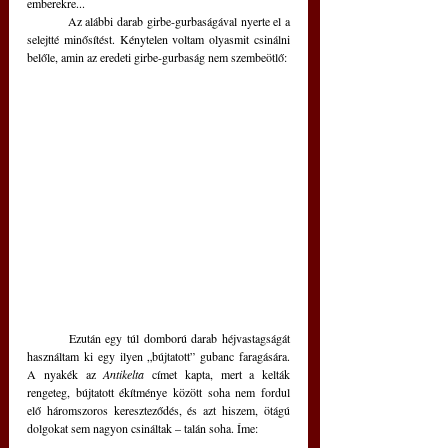
emberekre...
	Az alábbi darab girbe-gurbaságával nyerte el a 
selejtté minősítést. Kénytelen voltam olyasmit csinálni 
belőle, amin az eredeti girbe-gurbaság nem szembeötlő: 
	Ezután egy túl domború darab héjvastagságát 
használtam ki egy ilyen „bújtatott” gubanc faragására. 
A nyakék az 
Antikelta
 címet kapta, mert a kelták 
rengeteg, bújtatott ékítménye között soha nem fordul 
elő háromszoros kereszteződés, és azt hiszem, ötágú 
dolgokat sem nagyon csináltak – talán soha. Íme: