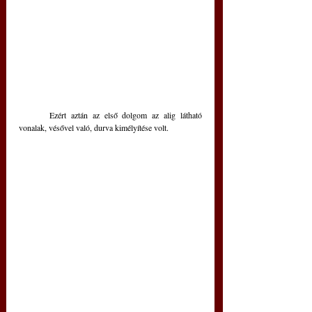
	Ezért aztán az első dolgom az alig látható 
vonalak, vésővel való, durva kimélyítése volt.