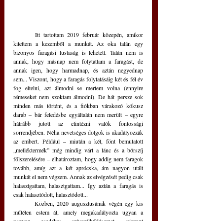
	Itt tartottam 2019 február közepén, amikor 
kitettem a kezemből a munkát. Az oka talán egy 
bizonyos faragási lustaság is lehetett. Talán nem is 
annak, hogy másnap nem folytattam a faragást, de 
annak igen, hogy harmadnap, és aztán negyednap 
sem... Viszont, hogy a faragás folytatásáig két és fél év 
fog eltelni, azt álmodni se mertem volna (ennyire 
rémeseket nem szoktam álmodni). De hát persze sok 
minden más történt, és a fiókban várakozó kókusz 
darab – bár feledésbe egyáltalán nem merült – egyre 
hátrább jutott az elintézni valók fontossági 
sorrendjében. Néha nevetséges dolgok is akadályozzák 
az embert. Például – miután a két, fönt bemutatott 
„melléktermék” még mindig várt a lánc és a bőrszíj 
fölszerelésére – elhatároztam, hogy addig nem faragok 
tovább, amíg azt a két aprócska, ám nagyon utált 
munkát el nem végzem. Annak az elvégzését pedig csak 
halasztgattam, halasztgattam... Így aztán a faragás is 
csak halasztódott, halasztódott...
	Közben, 2020 augusztusának végén egy kis 
műtéten estem át, amely megakadályozta ugyan a 