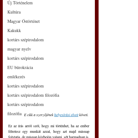
Új Történelem
Kultúra
Magyar Őstörténet
Kakukk
kortárs szépirodalom
magyar nyelv
kortárs szépirodalom
EU bürokrácia
emlékezés
kortárs szépirodalom
kortárs szépirodalom filozófia
kortárs szépirodalom
filozófia
E cikk a szerzőjének 
helyesírási elveit
 követi. 
Ez az írás arról szól, hogy mi történhet, ha az ember 
félretesz egy munkát azzal, hogy azt majd másnap 
folytatja, de másnap közbejön valami, sőt harmadnap is. 