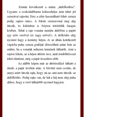
	Ezután következett a minta „átdöfködése”. 
Ugyanis a csokoládébarna kókuszhéjra nem lehet jól 
ceruzával rajzolni. Erre a célra használható fehér ceruza 
pedig sajnos nincs. A fekete ceruzavonal meg alig 
látszik, és különben is folyton letörlődik faragás 
közben. Tehát a rajz vonalai mentén átdöföm a papírt 
egy erős vésővel (és nagy erővel!). A döfködés elég 
nyomot hagy a kemény héjon, és az általa keletkezett 
vágásba puha ceruza grafitját dörzsölheti aztán bele az 
ember, ha a vonalak nehezen lennének láthatók. Ami a 
rajzon fekete, az a héjon áttörés lesz, amit lombfűrésszel 
lehet elintézni, még a papír leszedése előtt.
	Az alábbi képen már az áttörésekkel látható a 
darab, a papír levétele után. A felvétel nem csodás, de 
annyi azért látszik rajta, hogy mi az, ami nem látszik: az 
átdöfködés. Pedig rajta van, de hát a héj nem elég puha 
ahhoz, hogy a véső láthatóbb nyomot hagyjon.    