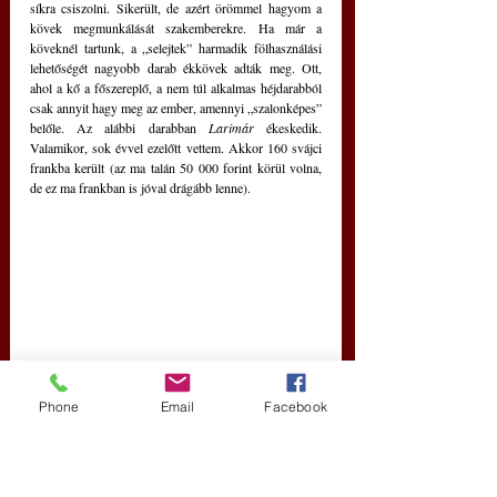
síkra csiszolni. Sikerült, de azért örömmel hagyom a 
kövek megmunkálását szakemberekre. Ha már a 
köveknél tartunk, a „selejtek” harmadik fölhasználási 
lehetőségét nagyobb darab ékkövek adták meg. Ott, 
ahol a kő a főszereplő, a nem túl alkalmas héjdarabból 
csak annyit hagy meg az ember, amennyi „szalonképes” 
belőle. Az alábbi darabban 
Larimár
 ékeskedik. 
Valamikor, sok évvel ezelőtt vettem. Akkor 160 svájci 
frankba került (az ma talán 50 000 forint körül volna, 
de ez ma frankban is jóval drágább lenne).
Phone
Email
Facebook