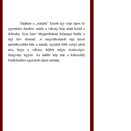
	Találtam a „selejtek” között egy szép lapos és 
egyenletes darabot, amely a vékony héja miatt került a 
dobozba. Eszi fene! Megpróbálom kifaragni belőle a 
régi terv idomait. A megváltoztatott rajz kicsit 
aprólékosabbá tette a mintát, egyúttal több esélyt adott 
arra, hogy a vékony héjból mégis tisztességes 
faragvány legyen. Az alábbi kép már a kókuszhéj 
fenékdarabra ragasztott rajzot mutatja: