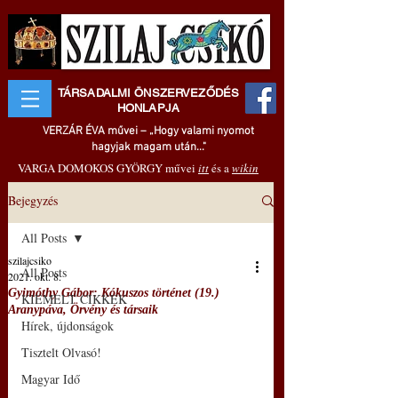
TÁRSADALMI ÖNSZERVEZŐDÉS
HONLAPJA
VERZÁR ÉVA művei – „Hogy valami nyomot
hagyjak magam után..."
VARGA DOMOKOS GYÖRGY művei
itt
és a
wikin
Bejegyzés
All Posts
szilajcsiko
All Posts
2021. okt. 8.
Gyimóthy Gábor: Kókuszos történet (19.)
KIEMELT CIKKEK
Aranypáva, Örvény és társaik
Hírek, újdonságok
Tisztelt Olvasó!
Magyar Idő