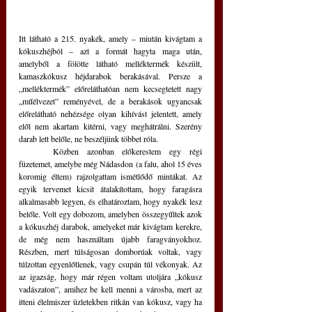
Itt látható a 215. nyakék, amely – miután kivágtam a 
kókuszhéjból – azt a formát hagyta maga után, 
amelyből a fölötte látható melléktermék készült, 
kamaszkókusz héjdarabok berakásával. Persze a 
„melléktermék” előreláthatóan nem kecsegtetett nagy 
„műélvezet” reményével, de a berakások ugyancsak 
előrelátható nehézsége olyan kihívást jelentett, amely 
elől nem akartam kitérni, vagy meghátrálni. Szerény 
darab lett belőle, ne beszéljünk többet róla.
	Közben azonban előkerestem egy régi 
füzetemet, amelybe még Nádasdon (a falu, ahol 15 éves 
koromig éltem) rajzolgattam ismétlődő mintákat. Az 
egyik tervemet kicsit átalakítottam, hogy faragásra 
alkalmasabb legyen, és elhatároztam, hogy nyakék lesz 
belőle. Volt egy dobozom, amelyben összegyűltek azok 
a kókuszhéj darabok, amelyeket már kivágtam kerekre, 
de még nem használtam újabb faragványokhoz. 
Részben, mert túlságosan domborúak voltak, vagy 
túlzottan egyenlőtlenek, vagy csupán túl vékonyak. Az 
az igazság, hogy már régen voltam utoljára „kókusz 
vadászaton”, amihez be kell menni a városba, mert az 
itteni élelmiszer üzletekben ritkán van kókusz, vagy ha 