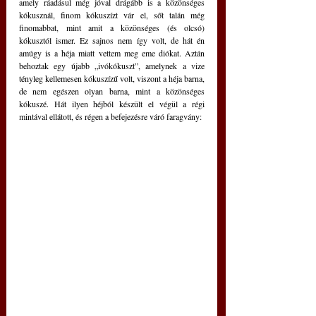
amely ráadásul még jóval drágább is a közönséges 
kókusznál, finom kókuszízt vár el, sőt talán még 
finomabbat, mint amit a közönséges (és olcsó) 
kókusztól ismer. Ez sajnos nem így volt, de hát én 
amúgy is a héja miatt vettem meg eme diókat. Aztán 
behoztak egy újabb „ivókókuszt”, amelynek a vize 
tényleg kellemesen kókuszízű volt, viszont a héja barna, 
de nem egészen olyan barna, mint a közönséges 
kókuszé. Hát ilyen héjból készült el végül a régi 
mintával ellátott, és régen a befejezésre váró faragvány: