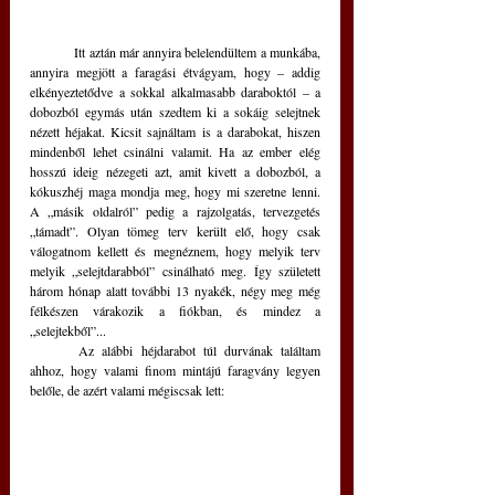
	Itt aztán már annyira belelendültem a munkába, 
annyira megjött a faragási étvágyam, hogy – addig 
elkényeztetődve a sokkal alkalmasabb daraboktól – a 
dobozból egymás után szedtem ki a sokáig selejtnek 
nézett héjakat. Kicsit sajnáltam is a darabokat, hiszen 
mindenből lehet csinálni valamit. Ha az ember elég 
hosszú ideig nézegeti azt, amit kivett a dobozból, a 
kókuszhéj maga mondja meg, hogy mi szeretne lenni. 
A „másik oldalról” pedig a rajzolgatás, tervezgetés 
„támadt”. Olyan tömeg terv került elő, hogy csak 
válogatnom kellett és megnéznem, hogy melyik terv 
melyik „selejtdarabból” csinálható meg. Így született 
három hónap alatt további 13 nyakék, négy meg még 
félkészen várakozik a fiókban, és mindez a 
„selejtekből”...
	Az alábbi héjdarabot túl durvának találtam 
ahhoz, hogy valami finom mintájú faragvány legyen 
belőle, de azért valami mégiscsak lett: