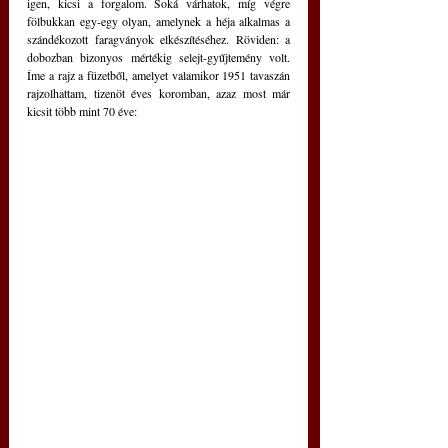
igen, kicsi a forgalom. Soká várhatok, míg végre 
fölbukkan egy-egy olyan, amelynek a héja alkalmas a 
szándékozott faragványok elkészítéséhez. Röviden: a 
dobozban bizonyos mértékig selejt-gyűjtemény volt. 
Íme a rajz a füzetből, amelyet valamikor 1951 tavaszán 
rajzolhattam, tizenöt éves koromban, azaz most már 
kicsit több mint 70 éve: