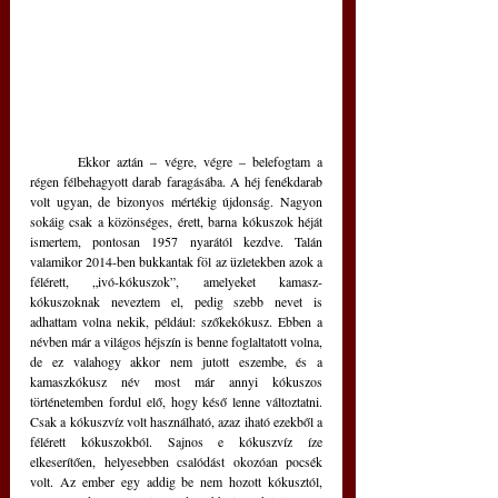
	Ekkor aztán – végre, végre – belefogtam a 
régen félbehagyott darab faragásába. A héj fenékdarab 
volt ugyan, de bizonyos mértékig újdonság. Nagyon 
sokáig csak a közönséges, érett, barna kókuszok héját 
ismertem, pontosan 1957 nyarától kezdve. Talán 
valamikor 2014-ben bukkantak föl az üzletekben azok a 
félérett, „ivó-kókuszok”, amelyeket kamasz-
kókuszoknak neveztem el, pedig szebb nevet is 
adhattam volna nekik, például: szőkekókusz. Ebben a 
névben már a világos héjszín is benne foglaltatott volna, 
de ez valahogy akkor nem jutott eszembe, és a 
kamaszkókusz név most már annyi kókuszos 
történetemben fordul elő, hogy késő lenne változtatni. 
Csak a kókuszvíz volt használható, azaz iható ezekből a 
félérett kókuszokból. Sajnos e kókuszvíz íze 
elkeserítően, helyesebben csalódást okozóan pocsék 
volt. Az ember egy addig be nem hozott kókusztól, 