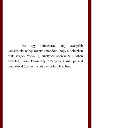
	Ezt egy miliméternél alig vastagabb 
kamaszkókusz héj követte (mondom, hogy a dobozban 
csak selejtek voltak...), amelynek áttöréseibe sütőben 
feketített, barna kókuszhéj fűrészpora került, pillanat 
ragasztóval (cianakriláttal) megszilárdítva. Íme: