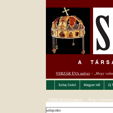
A TÁRS
VERZÁR ÉVA művei
– „
Hogy vala
Szilaj Csikó
Magyar Idő
Új 
VERZÁR ÉVA művei
– „
Hogy valami ny
szilajcsiko