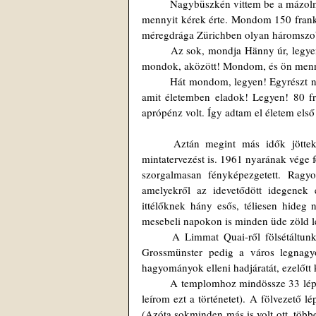
	Nagybüszkén vittem be a mázolmányt Hänny úrhoz. Megnézte és meg volt elégedve. Megkérdezte, hogy 
mennyit kérek érte. Mondom 150 franko
méregdrága Zürichben olyan háromszobá
	Az sok, mondja Hänny úr, legyen a kettő között! Hogyhogy a kettő között? Hát amit ő mond és amit én 
mondok, aközött! Mondom, és ön menny
	Hát mondom, legyen! Egyrészt nem vagyok üzletember és utálok alkudozni, másrészt ez a minta az első, 
amit életemben eladok! Legyen! 80 fr
aprópénz volt. Így adtam el életem első 
	Aztán megint más idők jöttek és én elfelejtettem az eladott mintát, majdhogynem elfelejtettem a 
mintatervezést is. 1961 nyarának vége f
szorgalmasan fényképezgetett. Ragy
amelyekről az idevetődött idegenek 
ittélőknek hány esős, téliesen hideg 
mesebeli napokon is minden üde zöld l
	A Limmat Quai-ről fölsétáltunk a Grossmünsterhez. A Limmat a Zürichen átfolydogáló folyócska, a 
Grossmünster pedig a város legnagyo
hagyományok elleni hadjáratát, ezelőtt 
	A templomhoz mindössze 33 lépcsőfok vezet föl (megszámoltam a napokban, amikor elhatároztam hogy 
leírom ezt a történetet). A fölvezető l
(Azóta sokminden más is volt ott, több