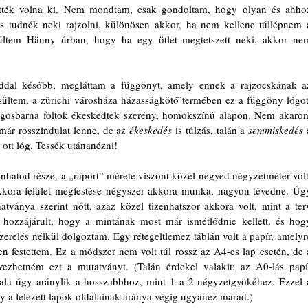
 vették volna ki. Nem mondtam, csak gondoltam, hogy olyan és ahhoz
s tudnék neki rajzolni, különösen akkor, ha nem kellene túllépnem a
csültem Hänny úrban, hogy ha egy ötlet megtetszett neki, akkor nem
ültem, a zürichi városháza házasságkötő termében ez a függöny lógott
lágosbarna foltok ékeskedtek szerény, homokszínű alapon. Nem akarom
 már rosszindulat lenne, de az 
ékeskedés 
is túlzás, talán a 
semmiskedés 
ott lóg. Tessék utánanézni!
kkora felület megfestése négyszer akkora munka, nagyon tévedne. Úgy
tványa szerint nőtt, azaz közel tizenhatszor akkora volt, mint a terv
 hozzájárult, hogy a mintának most már ismétlődnie kellett, és hogy
erelés nélkül dolgoztam. Egy rétegeltlemez táblán volt a papír, amelyre
n festettem. Ez a módszer nem volt túl rossz az A4-es lap esetén, de a
vezhetném ezt a mutatványt. (Talán érdekel valakit: az A0-lás papír
ala úgy aránylik a hosszabbhoz, mint 1 a 2 négyzetgyökéhez. Ezzel a
gy a felezett lapok oldalainak aránya végig ugyanez marad.)