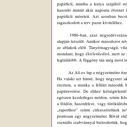
papírficli, mintha a kutya szájából
hasonló mintát akár naponta ötvenet i
papírficli méreteit. Azt azonban be
ragaszkodott a terv pazar kiviteléhez.
	1986-ban, azaz negyedévszázaddal később, megláttam a függönyt, amely ennek a rajzocskának az 
alapján készült. Amikor másodszor nős
az ablakok előtt. Tányérnagyságú, vi
mondani, hogy 
éktelenkedtek
, mert az
legtalálóbb. A függöny tán még most is 
	Az A4-es lap a négyzetméter tizenhatod része, a „raport” mérete viszont közel negyed négyzetméter volt. 
Ha valaki azt hinné, hogy négyszer a
éreztem, a munka a felület második ha
papírravetése. De ehhez kétségtelenül
egészen kezdetleges módon, szinte felsz
a földön, hasonfekve, vagy törökülésbe
„raporthoz” szinte cirkuszérettnek ne
pontosan egy négyzetméter. Rövid old
zseniális szabvánnyal biztosították, ho