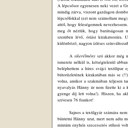
A lépcsősor egyenesen neki vezet a Gr
mindig zárva, viszont gazdagon domborm
lépcsőfokkal (ezt nem számoltam meg). 
attól, hogy feleségemnek nevezhessem..
meg őt néztük, hogy barátságosan mo
szemben lévő, óriási kirakatsorára. 
különböző, nagyon ízléses színváltozat
	A 
sikerélmény
 szó akkor még ne
ismerete nélkül is, kétségtelenül abba
beléphettem a híres svájci textilipar
bútorüzletének kirakatában más se (!!
volna, amikor a szakmában teljesen ta
nyavalyás Hänny úr nem fizette ki a k
gyenge díj lett volna!). Hiszen, ha ak
szívesen 76 frankot!
	Sajnos a textilgyár számára nem jelentett sikerélményt a mintám. Nem hiszem, hogy ezzel a sors akarta 
büntetni Hänny urat, mert nem adta me
mintám enyhén szecessziós stílusú volt