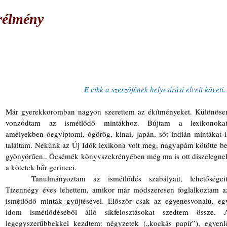
rélmény
E cikk a szerzőjének helyesírási elveit követi.
Már gyerekkoromban nagyon szerettem az ékítményeket. Különösen
vonzódtam az ismétlődő mintákhoz. Bújtam a lexikonokat,
amelyekben óegyiptomi, ógörög, kínai, japán, sőt indián mintákat is
találtam. Nekünk az Új Idők lexikona volt meg, nagyapám kötötte be,
gyönyörűen.. Öcsémék könyvszekrényében még ma is ott díszelegnek
a kötetek bőr gerincei.
	Tanulmányoztam az ismétlődés szabályait, lehetőségeit. 
Tizennégy éves lehettem, amikor már módszeresen foglalkoztam az
ismétlődő minták gyűjtésével. Először csak az egyenesvonalú, egy
idom ismétlődéséből álló síkfelosztásokat szedtem össze. A
legegyszerűbbekkel kezdtem: négyzetek („kockás papír”), egyenlő