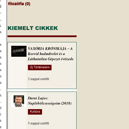
filozófia
(0)
0 bejegyzés
 
-
 
 
KIEMELT CIKKEK
 
VAXÓRIA KRÓNIKÁJA ‒ A
 
Korvid hadművelet és a
 
Láthatatlan Gépezet évtizede
 
Új Történelem
 
 
2 nappal ezelőtt
 
 
 
Darai Lajos:
 
Naplóbölcsességeim (2018)
 
Kultúra
 
 
5 nappal ezelőtt
 