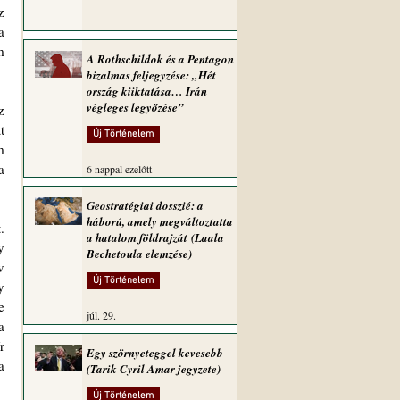
 
 
 
A Rothschildok és a Pentagon
bizalmas feljegyzése: „Hét
ország kiiktatása… Irán
végleges legyőzése”
 
Új Történelem
 
a 
6 nappal ezelőtt
Geostratégiai dosszié: a
háború, amely megváltoztatta
a hatalom földrajzát (Laala
 
Bechetoula elemzése)
 
Új Történelem
 
 
júl. 29.
 
 
Egy szörnyeteggel kevesebb
 
(Tarik Cyril Amar jegyzete)
Új Történelem