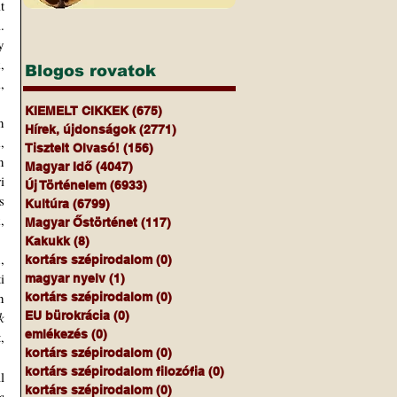
 
 
 
 
Blogos rovatok
 
KIEMELT CIKKEK
(675)
675 bejegyzés
Hírek, újdonságok
(2771)
2771 bejegyzés
 
Tisztelt Olvasó!
(156)
156 bejegyzés
 
Magyar Idő
(4047)
4047 bejegyzés
 
Új Történelem
(6933)
6933 bejegyzés
 
Kultúra
(6799)
6799 bejegyzés
 
Magyar Őstörténet
(117)
117 bejegyzés
Kakukk
(8)
8 bejegyzés
kortárs szépirodalom
(0)
0 bejegyzés
 
magyar nyelv
(1)
1 bejegyzés
 
kortárs szépirodalom
(0)
0 bejegyzés
 
EU bürokrácia
(0)
0 bejegyzés
emlékezés
(0)
0 bejegyzés
 
kortárs szépirodalom
(0)
0 bejegyzés
kortárs szépirodalom filozófia
(0)
0 bejegyzés
kortárs szépirodalom
(0)
0 bejegyzés
 