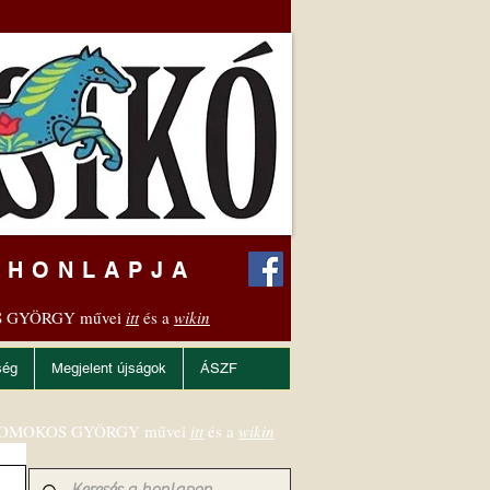
 HONLAPJA
 GYÖRGY művei
itt
és a
wikin
ség
Megjelent újságok
ÁSZF
OMOKOS GYÖRGY művei
itt
és a
wikin