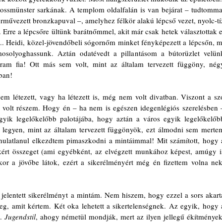
ossmünster sarkának. A templom oldalfalán is van bejárat – tudtommal
űvezett bronzkapuval –, amelyhez félkör alakú lépcső vezet, nyolc-tíz
Erre a lépcsőre ültünk barátnőmmel, akit már csak hetek választottak el
. Heidi, közel-jövendőbeli sógornőm minket fényképezett a lépcsőn, mi
solyoghassunk. Aztán odatévedt a pillantásom a bútorüzlet velünk
Uram fia! Ott más sem volt, mint az általam tervezett függöny, négy
ban!
m létezett, vagy ha létezett is, még nem volt divatban. Viszont a szó
n volt részem. Hogy én – ha nem is egészen idegenlégiós szerelésben –
 egyik legelőkelőbb palotájába, hogy aztán a város egyik legelőkelőbb
) legyen, mint az általam tervezett függönyök, ezt álmodni sem mertem
nulatlanul elkezdtem pimaszkodni a mintáimmal! Mit számított, hogy a
ért összeget (ami egyébként, az elvégzett munkához képest, amúgy is
kor a jövőbe látok, ezért a sikerélményért még én fizettem volna neki
g, amit kértem. Két oka lehetett a sikertelenségnek. Az egyik, hogy a
. 
Jugendstil
, ahogy németül mondják, mert az ilyen jellegű ékítmények,