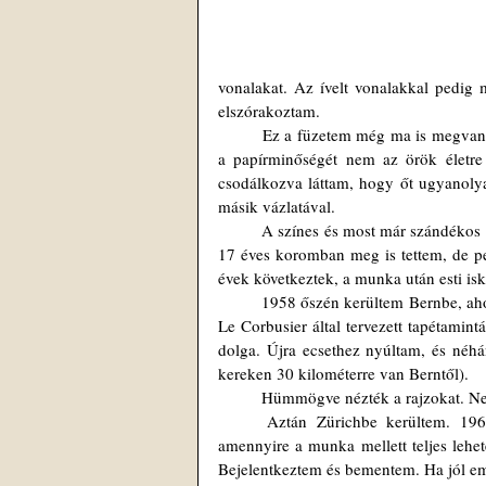
vonalakat. Az ívelt vonalakkal pedig m
elszórakoztam.
	Ez a füzetem még ma is megvan; lapjai erősen megsárgultak, hiszen több mint hatvan éve voltak újak és 
a papírminőségét nem az örök életre
csodálkozva láttam, hogy őt ugyanolya
másik vázlatával. 
	A színes és most már szándékos textil- és tapétamintákig csak egy lépés hiányzott. Ezt a lépést valamikor 
17 éves koromban meg is tettem, de pe
évek következtek, a munka után esti isk
	1958 őszén kerültem Bernbe, ahol mint műszerész dolgoztam. Egy bútorüzlet kirakatában láttam néhány, 
Le Corbusier által tervezett tapétamint
dolga. Újra ecsethez nyúltam, és néhá
kereken 30 kilométerre van Berntől).
	Hümmögve nézték a rajzokat. Ne
	Aztán Zürichbe kerültem. 1960 nyarán teljes gőzzel belevetettem magam a mintatervezésbe, már 
amennyire a munka mellett teljes lehete
Bejelentkeztem és bementem. Ha jól em