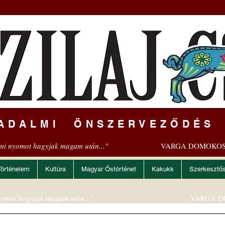
ADALMI ÖNSZERVEZŐDÉS
mi nyomot hagyjak magam után..."
VARGA DOMOKOS
Történelem
Kultúra
Magyar Őstörténet
Kakukk
Szerkesztő
omot hagyjak magam után..."
VARGA D