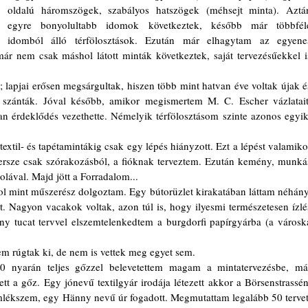
oldalú háromszögek, szabályos hatszögek (méhsejt minta). Aztán
egyre bonyolultabb idomok következtek, később már többféle
idomból álló térfölosztások. Ezután már elhagytam az egyenes
ár nem csak máshol látott minták következtek, saját tervezésűekkel is
 szánták. Jóval később, amikor megismertem M. C. Escher vázlatait,
n érdeklődés vezethette. Némelyik térfölosztásom szinte azonos egyik
rsze csak szórakozásból, a fióknak terveztem. Ezután kemény, munkás
olával. Majd jött a Forradalom...
át. Nagyon vacakok voltak, azon túl is, hogy ilyesmi természetesen ízlés
ny tucat tervvel elszemtelenkedtem a burgdorfi papírgyárba (a városka
m rúgtak ki, de nem is vettek meg egyet sem.
tt a gőz. Egy jónevű textilgyár irodája létezett akkor a Börsenstrassén.
lékszem, egy Hänny nevű úr fogadott. Megmutattam legalább 50 tervet.