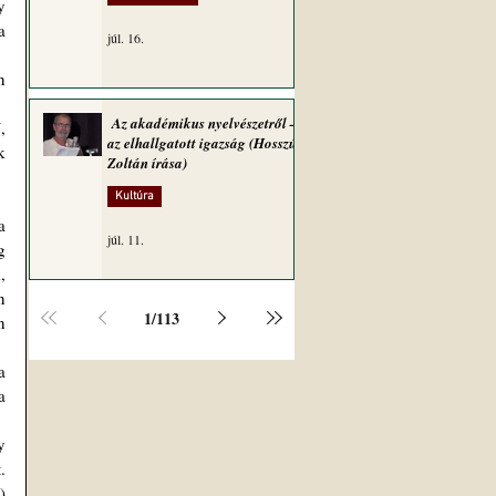
 
júl. 16.
Az akadémikus nyelvészetről –
az elhallgatott igazság (Hosszú
 
Zoltán írása)
Kultúra
júl. 11.
 
 
 
1
/
113
 
 
 
 