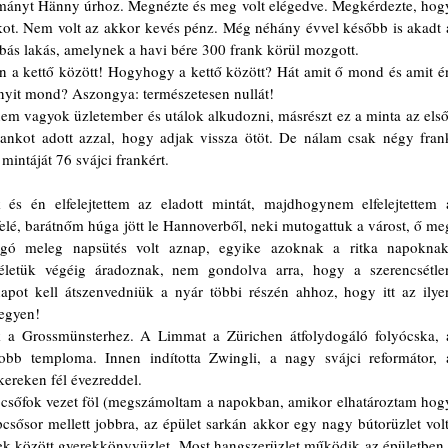
t. Nem volt az akkor kevés pénz. Még néhány évvel később is akadt a
s lakás, amelynek a havi bére 300 frank körül mozgott.
it mond? Aszongya: természetesen nullát! 
ankot adott azzal, hogy adjak vissza ötöt. De nálam csak négy frank
mintáját 76 svájci frankért.
elé, barátnőm húga jött le Hannoverből, neki mutogattuk a várost, ő meg
ogó meleg napsütés volt aznap, egyike azoknak a ritka napoknak,
életük végéig áradoznak, nem gondolva arra, hogy a szerencsétlen
napot kell átszenvedniük a nyár többi részén ahhoz, hogy itt az ilyen
egyen!
bb temploma. Innen indította Zwingli, a nagy svájci reformátor, a
kereken fél évezreddel.
épcsősor mellett jobbra, az épület sarkán akkor egy nagy bútorüzlet volt.
ek között gyerekkönyvüzlet. Most hangszerüzlet működik az épületben.)