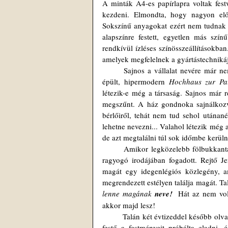
A minták A4-es papírlapra voltak festv
kezdeni. Elmondta, hogy nagyon elők
Sokszínű anyagokat ezért nem tudnak k
alapszínre festett, egyetlen más szí
rendkívül ízléses színösszeállításokb
amelyek megfelelnek a gyártástechniká
	Sajnos a vállalat nevére már nem emlékszem. Az irodájuk még 1960-ban átköltözött az akkor frissen 
épült, hipermodern 
Hochhaus zur Pa
létezik-e még a társaság. Sajnos már 
megszűnt. A ház gondnoka sajnálkozv
bérlőiről, tehát nem tud sehol utánané
lehetne nevezni... Valahol létezik még a
de azt megtalálni túl sok időmbe kerüln
	Amikor legközelebb fölbukkantam náluk, Herr Hänny (ha egyáltalán így hívták) már az új épületben, 
ragyogó irodájában fogadott. Rejtő Je
magát egy idegenlégiós közlegény, am
megrendezett estélyen találja magát. Ta
lenne magának 
neve!
  Hát az nem vol
akkor majd lesz!
	Talán két évtizeddel később olvastam Elmyr de Horyról (Hoffmann Elemérről), aki mint tehetséges, fiatal 
festő a festményeit próbálta eladni,