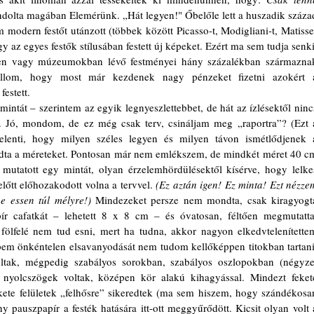
ndolta magában Elemérünk. „Hát legyen!" Őbelőle lett a huszadik század
modern festőt utánzott (többek között Picasso-t, Modigliani-t, Matisse
az egyes festők stílusában festett új képeket. Ezért ma sem tudja senki,
n vagy múzeumokban lévő festményei hány százalékban származnak
Hallom, hogy most már kezdenek nagy pénzeket fizetni azokért a
estett.
 Jó, mondom, de ez még csak terv, csináljam meg „raportra”? (Ezt a
jelenti, hogy milyen széles legyen és milyen távon ismétlődjenek a
ta a méreteket. Pontosan már nem emlékszem, de mindkét méret 40 cm
mutatott egy mintát, olyan érzelemhördülésektől kísérve, hogy lelkes
őtt előhozakodott volna a tervvel. 
(Ez aztán igen! Ez minta! Ezt nézzem
e essen túl mélyre!)
 Mindezeket persze nem mondta, csak kiragyogta
ír cafatkát – lehetett 8 x 8 cm – és óvatosan, féltően megmutatta.
ölfelé nem tud esni, mert ha tudna, akkor nagyon elkedvtelenítettem
pem önkéntelen elsavanyodását nem tudom kellőképpen titokban tartani.
tak, mégpedig szabályos sorokban, szabályos oszlopokban (négyzet
ú nyolcszögek voltak, középen kör alakú kihagyással. Mindezt fekete
fekete felületek „felhősre” sikeredtek (ma sem hiszem, hogy szándékosan
 pauszpapír a festék hatására itt-ott meggyűrődött. Kicsit olyan volt a