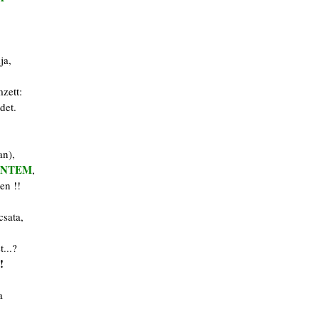
ja,
mzett:
det.
an),
INTEM
,
en !!
csata,
t...?
!
a