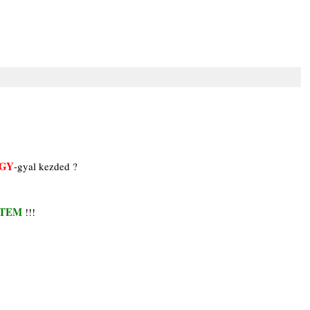
OGY
-gyal kezded ?
TEM 
!!!