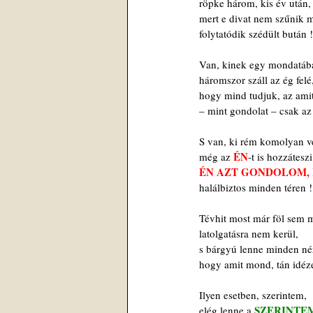
 röpke három, kis év után,
 mert e divat nem szűnik 
 folytatódik szédült bután !
 Van, kinek egy mondatáb
 háromszor száll az ég felé
 hogy mind tudjuk, az am
 – mint gondolat – csak az
 S van, ki rém komolyan v
ÉN
 még az 
-t is hozzáteszi
ÉN AZT GONDOLOM,
 halálbiztos minden téren !
 Tévhit most már föl sem 
 latolgatásra nem kerül,
 s bárgyú lenne minden né
 hogy amit mond, tán idéze
 Ilyen esetben, szerintem,
SZERINTE
 elég lenne a 