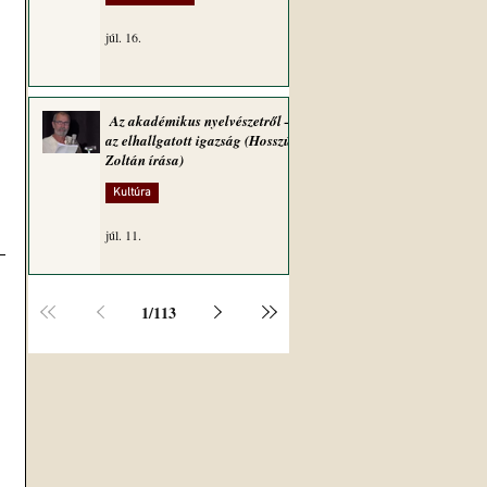
júl. 16.
Az akadémikus nyelvészetről –
az elhallgatott igazság (Hosszú
Zoltán írása)
Kultúra
júl. 11.
1
/
113