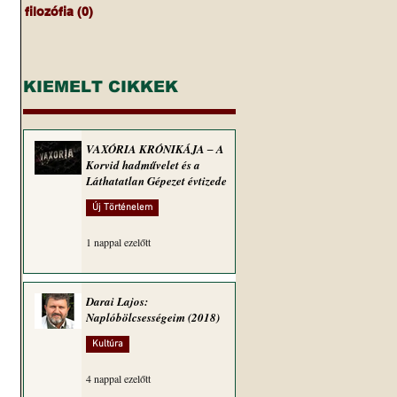
filozófia
(0)
0 bejegyzés
KIEMELT CIKKEK
VAXÓRIA KRÓNIKÁJA ‒ A
Korvid hadművelet és a
Láthatatlan Gépezet évtizede
Új Történelem
1 nappal ezelőtt
Darai Lajos:
Naplóbölcsességeim (2018)
Kultúra
4 nappal ezelőtt