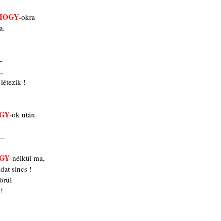
HOGY-
okra
a.
– 
,
létezik !
GY-
ok után.
..
GY
-nélkül ma,
at sincs !
örül
!