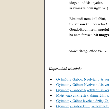
 idegen indítást nyelve,
 szavainkra nem ügyelve.)
 Bírálattól nem kell félni,
tudatosan 
kell beszélni !
 Gondolkodni sem angolul
magya
 ha nem fáraszt, hát 
Zollikerberg, 2022 VII. 9.
Kapcsolódó írásaink:
Gyimóthy Gábor: Nyelvtanulás ver
Gyimóthy Gábor: Nyelvtanulás ver
Gyimóthy Gábor: Nyelvtanulás ver
Miért vagyunk restek alámerülni a
Gyimóthy Gábor levele a Szilaj Csi
Gyimóthy Gábor két új – nevezete