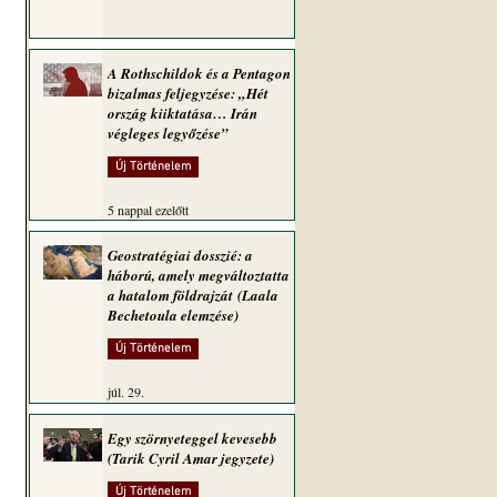
A Rothschildok és a Pentagon
bizalmas feljegyzése: „Hét
ország kiiktatása… Irán
végleges legyőzése”
Új Történelem
5 nappal ezelőtt
Geostratégiai dosszié: a
háború, amely megváltoztatta
a hatalom földrajzát (Laala
Bechetoula elemzése)
Új Történelem
júl. 29.
Egy szörnyeteggel kevesebb
(Tarik Cyril Amar jegyzete)
Új Történelem