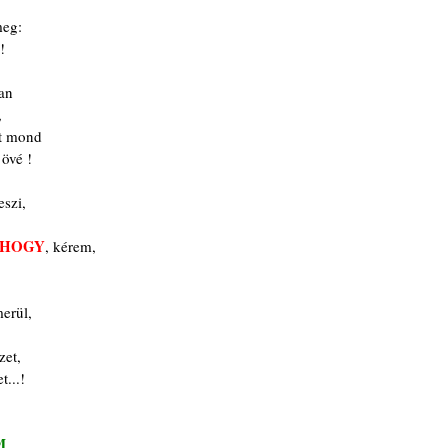
meg:
!
an
,
it mond 
 övé !
eszi,
 HOGY
, kérem,
merül,
zet,
t...!
M 