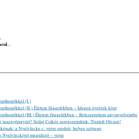
,
rul
...
spihenőkkel (I.)
spihenőkkel (II.) Életem függelékben – Idegen nyelvek közt
spihenőkkel (III.) Életem függelékben – Beleszerettem anyanyelvembe
z igazgyöngyért? Szilaj Csikós seregszemlénk. Tisztelt Olvasó!
kónak: a Nyelvlecke c. verse eredeti, helyes szövege
s Nyelvleckéjét megidéző – verse