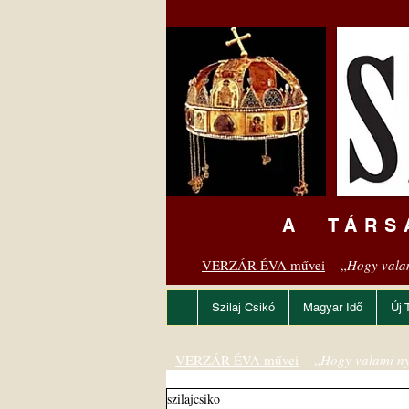
A TÁRS
VERZÁR ÉVA művei
– „
Hogy vala
Szilaj Csikó
Magyar Idő
Új 
VERZÁR ÉVA művei
– „
Hogy valami ny
szilajcsiko