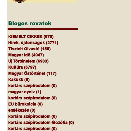
Blogos rovatok
KIEMELT CIKKEK
(675)
675 bejegyzés
Hírek, újdonságok
(2771)
2771 bejegyzés
Tisztelt Olvasó!
(156)
156 bejegyzés
Magyar Idő
(4047)
4047 bejegyzés
Új Történelem
(6933)
6933 bejegyzés
Kultúra
(6797)
6797 bejegyzés
Magyar Őstörténet
(117)
117 bejegyzés
Kakukk
(8)
8 bejegyzés
kortárs szépirodalom
(0)
0 bejegyzés
magyar nyelv
(1)
1 bejegyzés
kortárs szépirodalom
(0)
0 bejegyzés
EU bürokrácia
(0)
0 bejegyzés
emlékezés
(0)
0 bejegyzés
kortárs szépirodalom
(0)
0 bejegyzés
kortárs szépirodalom filozófia
(0)
0 bejegyzés
kortárs szépirodalom
(0)
0 bejegyzés