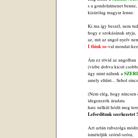
 s a gondolatmenet benne,
 kizárólag magyar lenne.
 Ki ma így beszél, nem tud
 hogy e szokásának atyja,
 az, mit az angol nyelv ne
I think so
-val mondat-kez
 Ám ez rövid az angolban
 (vízbe dobva kicsit csobb
SZER
 úgy mint nálunk a 
 amely eltűnt... Sehol sincs
 (Nem elég, hogy nincsen 
 idegenszók áradata
 harc nélkül hódít meg tere
Lefordítunk szerkezetet !
 Azt aztán rabszolga módr
 ismételjük szórul-szóra,