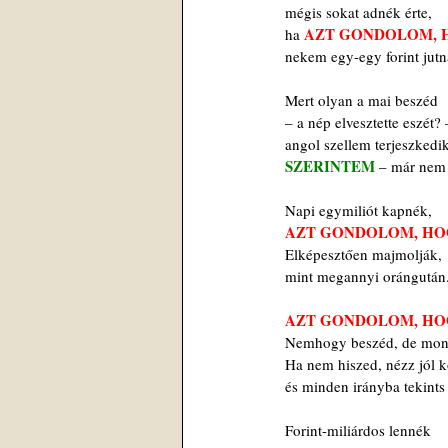
 mégis sokat adnék érte,
AZT GONDOLOM, 
 ha 
 nekem egy-egy forint jutn
 Mert olyan a mai beszéd 
 – a nép elvesztette eszét? 
 angol szellem terjeszkedik
SZERINTEM 
– már nem 
 Napi egymiliót kapnék,
AZT GONDOLOM, HO
 Elképesztően majmolják,
 mint megannyi orángután.
AZT GONDOLOM, HO
 Nemhogy beszéd, de mond
 Ha nem hiszed, nézz jól k
 és minden irányba tekints 
 Forint-miliárdos lennék