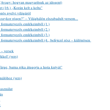
vagy: hogyan magyarítsuk az idegent)
 (16.) „Korán kelt a kelta”
nös nyelvi világáról
egykor régen?” – Világhálón elszabadult versem...
formatervezős emlékeimből (1.)
formatervezős emlékeimből (2.)
formatervezős emlékeimből (3.)
ormatervezős emlékeimből (4., befejező rész – különösen 
 – versek
kkel! (vers)
rge, barna róka átugorja a lusta kutyát”
nálóhoz (vers)
asználat
ás
s
k