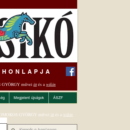
 HONLAPJA
 GYÖRGY művei
itt
és a
wikin
ség
Megjelent újságok
ÁSZF
OMOKOS GYÖRGY művei
itt
és a
wikin