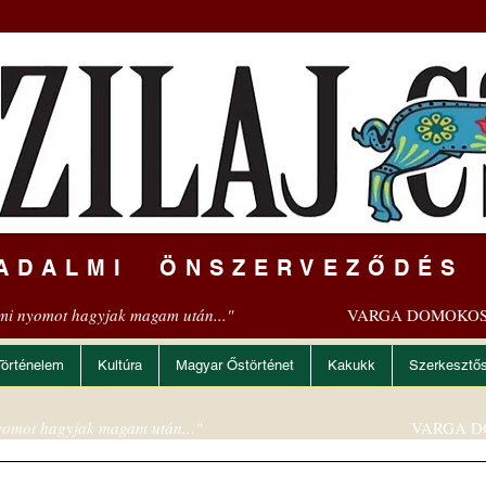
ADALMI ÖNSZERVEZŐDÉS
mi nyomot hagyjak magam után..."
VARGA DOMOKOS
Történelem
Kultúra
Magyar Őstörténet
Kakukk
Szerkesztő
omot hagyjak magam után..."
VARGA D