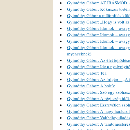
Gyimóthy Gábor: AZ ÍRÁSMÓD. (A
Gyimóthy Gábor: Kókuszos történet
Gyimóthy Gábor a műfordítás külö
Gyimóthy Gábor: „Hogy is volt az 
Gyimóthy Gábor: Idomok – avagy 
Gyimóthy Gábor: Idomok – avagy 
Gyimóthy Gábor: Idomok – avagy 
Gyimóthy Gábor: Idomok – avagy f
ínyenceknek)
Gyimóthy Gábor: Az élet fejlődése
Gyimóthy Gábor: Ide a nyelvrégítő
Gyimóthy Gábor: Tea
Gyimóthy Gábor: Az írógép – „A fü
Gyimóthy Gábor: A boltív
Gyimóthy Gábor: Szó egy szóhasz
Gyimóthy Gábor: A régi szép idők
Gyimóthy Gábor: Észrevétlen szóh
Gyimóthy Gábor: A nagy harácsol
Gyimóthy Gábor: Vakbélgyulladá
Gyimóthy Gábor: A tanítómestere