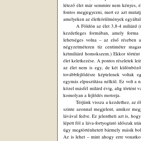
létező élet már semmire nem kényes, é
fontos megjegyezni, mert ez azt mutatj
amelyeken az életkörülmények egyáltal
	A Földön az élet 3,8-4 miliárd (így, egy 'l'-lel, hisz így ejtjük!) évvel ezelőtt jelent meg, nagyon-nagyon 
kezdetleges formában, amely forma 
lehetséges volna – az első részben a
négyzetméteren tíz centiméter maga
kétmiliárd homokszem.) Ekkor történt 
élet keletkezése. A pontos részletek le
az élet nem is egy, de két különböző
továbbfejlődésre képtelenek voltak 
egymás elpusztítása nélkül. Ez volt a n
közel másfél milárd évig, alig történt v
komolyan a fejlődés motorja.
	Térjünk vissza a kezdethez, az élet keletkezéséhez. Tudunk-e valami hasznosat következtetni abból, hogy 
szinte azonnal megjelent, amikor megje
lávával fedve. Ez jelentheti azt is, ho
lépett föl a láva-fortyogtató időszak ut
úgy megtörténhetett bármely másik bol
Az is lehet – mint ahogy erre vonatkoz