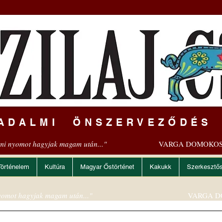
ADALMI ÖNSZERVEZŐDÉS
mi nyomot hagyjak magam után..."
VARGA DOMOKOS
Történelem
Kultúra
Magyar Őstörténet
Kakukk
Szerkesztő
omot hagyjak magam után..."
VARGA D