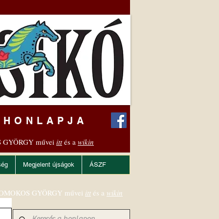
 HONLAPJA
 GYÖRGY művei
itt
és a
wikin
ség
Megjelent újságok
ÁSZF
OMOKOS GYÖRGY művei
itt
és a
wikin