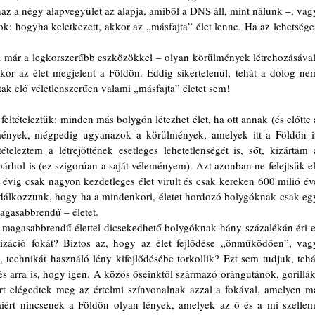
 a négy alapvegyület az alapja, amiből a DNS áll, mint nálunk –, vagy
ok: hogyha keletkezett, akkor az „másfajta” élet lenne. Ha az lehetséges
kor az élet megjelent a Földön. Eddig sikertelenül, tehát a dolog nem
ak elő véletlenszerűen valami „másfajta” életet sem!
mények, mégpedig ugyanazok a körülmények, amelyek itt a Földön is
ételeztem a létrejöttének esetleges lehetetlenségét is, sőt, kizártam a
bárhol is
(ez szigorúan a saját véleményem). Azt azonban ne felejtsük el,
vig csak nagyon kezdetleges élet virult és csak kereken 600 milió éve
odálkozzunk, hogy ha a mindenkori, életet hordozó bolygóknak csak egy
agasabbrendű – életet.
izáció fokát? Biztos az, hogy az élet fejlődése „önműködően”, vagy
technikát használó lény kifejlődésébe torkollik? Ezt sem tudjuk, tehát
és arra is, hogy igen. A közös őseinktől származó orángutánok, gorillák,
 elégedtek meg az értelmi színvonalnak azzal a fokával, amelyen ma
ért nincsenek a Földön olyan lények, amelyek az ő és a mi szellemi