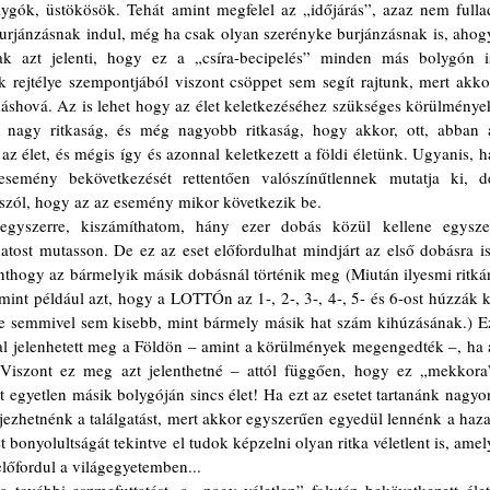
lygók, üstökösök. Tehát amint megfelel az „időjárás”, azaz nem fullad
 burjánzásnak indul, még ha csak olyan szerényke burjánzásnak is, ahogy
ak azt jelenti, hogy ez a „csíra-becipelés” minden más bolygón is
k rejtélye szempontjából viszont csöppet sem segít rajtunk, mert akkor
áshová. Az is lehet hogy az élet keletkezéséhez szükséges körülmények
ül nagy ritkaság, és még nagyobb ritkaság, hogy akkor, ott, abban a
 élet, és mégis így és azonnal keletkezett a földi életünk. Ugyanis, ha
esemény bekövetkezését rettentően valószínűtlennek mutatja ki, de
 szól, hogy az az esemény mikor következik be. 
tost mutasson. De ez az eset előfordulhat mindjárt az első dobásra is.
thogy az bármelyik másik dobásnál történik meg (Miután ilyesmi ritkán
, mint például azt, hogy a LOTTÓn az 1-, 2-, 3-, 4-, 5- és 6-ost húzzák ki
e semmivel sem kisebb, mint bármely másik hat szám kihúzásának.) Ez
nnal jelenhetett meg a Földön – amint a körülmények megengedték –, ha a
a. Viszont ez meg azt jelenthetné – attól függően, hogy ez „mekkora”
út egyetlen másik bolygóján sincs élet! Ha ezt az esetet tartanánk nagyon
jezhetnénk a találgatást, mert akkor egyszerűen egyedül lennénk a hazai
t bonyolultságát tekintve el tudok képzelni olyan ritka véletlent is, amely
előfordul a világegyetemben...