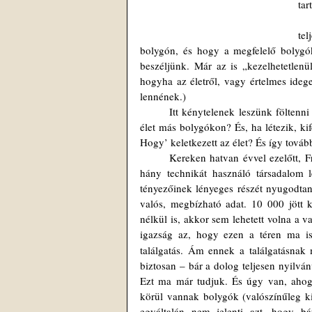
tar
	Mindezalatt úgy beszélünk ér
te
bolygón, és hogy a megfelelő bolygó
beszéljünk. Már az is „kezelhetetlen
hogyha az életről, vagy értelmes ideg
lennének.)
	Itt kénytelenek leszünk föltenni néhány – egyelőre megválaszolhatatlan – kérdést. Úgy mint: Létezik-e 
élet más bolygókon? És, ha létezik, ki
Hogy’ keletkezett az élet? És így továb
	Kereken hatvan évvel ezelőtt, Frank Drake fölállított egy képletet annak fölbecsülése érdekében, hogy 
hány technikát használó társadalom 
tényezőinek lényeges részét nyugodtan 
valós, megbízható adat. 10 000 jött k
nélkül is, akkor sem lehetett volna a v
igazság az, hogy ezen a téren ma i
találgatás. Ám ennek a találgatásnak 
biztosan – bár a dolog teljesen nyilvá
Ezt ma már tudjuk. És úgy van, ahogy 
körül vannak bolygók (valószínűleg k
egyáltalán nem jelenti azt, hogy bárm