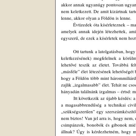
akkor annak ugyanúgy pontosan ugyanaz
nem keletkezett. De amit kizártnak tart
lenne, akkor olyan a Földön is lenne.
	Évtizedek óta kísérleteznek – ma már a legkorszerűbb eszközökkel – olyan körülmények létrehozásával, 
amelyek annak idején létezhettek, ami
egyszerű, de ezek a kísérletek nem hozt
	Ott tartunk a latolgatásban, hogy feltételeztük: minden más bolygón létezhet élet, ha ott annak (és előtte a 
keletkezésének) megfelelnek a körül
lehetővé teszik az életet. Továbbá felt
„másféle” élet létezésének lehetőségét 
hogy a Földön több mint hárommiliárd é
zajlik „izgalmasabb” élet. Tehát ne cs
hányadán találnánk izgalmas – értsd: m
	Itt következik az újabb kérdés: a magasabbrendű élettel dicsekedhető bolygóknak hány százalékán éri el 
a magasabbrendűség a technikai civil
„szükségszerűen” egy szerszámkészítő, 
nem biztos! Van jel arra is, hogy nem, 
csimpánzok, bonobók és gibonok miért
állnak? Úgy is kérdezhetném, hogy mi