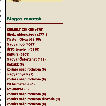
 
 
 
Blogos rovatok
 
 
KIEMELT CIKKEK
(675)
675 bejegyzés
Hírek, újdonságok
(2771)
2771 bejegyzés
Tisztelt Olvasó!
(156)
156 bejegyzés
Magyar Idő
(4047)
4047 bejegyzés
 
Új Történelem
(6935)
6935 bejegyzés
 
Kultúra
(6801)
6801 bejegyzés
 
Magyar Őstörténet
(117)
117 bejegyzés
 
Kakukk
(8)
8 bejegyzés
 
kortárs szépirodalom
(0)
0 bejegyzés
 
magyar nyelv
(1)
1 bejegyzés
kortárs szépirodalom
(0)
0 bejegyzés
EU bürokrácia
(0)
0 bejegyzés
 
emlékezés
(0)
0 bejegyzés
 
kortárs szépirodalom
(0)
0 bejegyzés
 
kortárs szépirodalom filozófia
(0)
0 bejegyzés
 
kortárs szépirodalom
(0)
0 bejegyzés