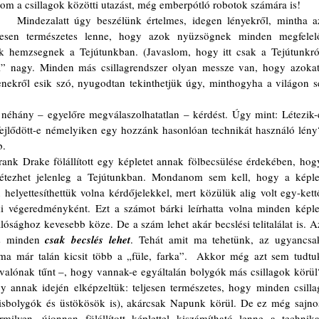
tom a csillagok közötti utazást, még emberpótló robotok számára is! 
telmes, idegen lényekről, mintha az 
ljesen természetes lenne, hogy azok nyüzsögnek minden megfelelő
k hemzsegnek a Tejútunkban. (Javaslom, hogy itt csak a Tejútunkról
ül” nagy. Minden más csillagrendszer olyan messze van, hogy azokat,
enekről esik szó, nyugodtan tekinthetjük úgy, minthogyha a világon se
fejlődött-e némelyiken egy hozzánk hasonlóan technikát használó lény?
b.
létezhet jelenleg a Tejútunkban. Mondanom sem kell, hogy a képlet
helyettesíthettük volna kérdőjelekkel, mert közülük alig volt egy-kettő
i végeredményként. Ezt a számot bárki leírhatta volna minden képlet
alósághoz kevesebb köze. De a szám lehet akár becslési telitalálat is. Az
s minden 
csak becslés lehet
. Tehát amit ma tehetünk, az ugyancsak
ma már talán kicsit több a „füle, farka”.  Akkor még azt sem tudtuk
nvalónak tűnt –, hogy vannak-e egyáltalán bolygók más csillagok körül?
annak idején elképzeltük: teljesen természetes, hogy minden csillag
isbolygók és üstökösök is), akárcsak Napunk körül. De ez még sajnos
ilyen, újonnan fölállított képlettel kiszámítható lenne a technikai