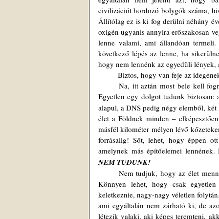
civilizációt hordozó bolygók száma, his
Állítólag ez is ki fog derülni néhány é
oxigén ugyanis annyira erőszakosan ve
lenne valami, ami állandóan termeli.
következő lépés az lenne, ha sikerülne
hogy nem lennénk az egyedüli lények, ak
	Biztos, hogy van feje az idegene
	Na, itt aztán most bele kell fognunk a találgatásokba, mégpedig jóval Ádám és Éva „mögött” kezdve. 
Egyetlen egy dolgot tudunk biztosan: 
alapul, a DNS pedig négy
elemből, két 
élet a Földnek minden – elképesztően l
másfél kilométer mélyen lévő kőzeteken 
forrásaiig! Sőt, lehet, hogy éppen ott
amelynek más építőelemei lennének. 
NEM TUDUNK!
	Nem tudjuk, hogy az élet mennyire volt „kényes” a keletkezéséhez szükséges körülményeket tekintve. 
Könnyen lehet, hogy csak egyetlen 
keletkeznie, nagy-nagy véletlen folytán.
ami egyáltalán nem zárható ki, de azo
létezik valaki, aki képes teremteni, ak