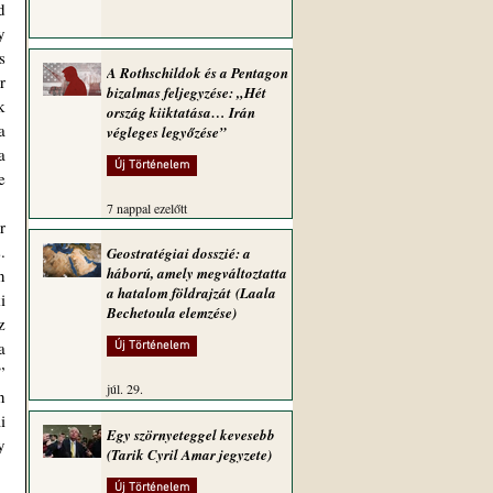
 
 
 
A Rothschildok és a Pentagon
 
bizalmas feljegyzése: „Hét
 
ország kiiktatása… Irán
 
végleges legyőzése”
 
Új Történelem
 
7 nappal ezelőtt
 
Geostratégiai dosszié: a
háború, amely megváltoztatta
 
a hatalom földrajzát (Laala
 
Bechetoula elemzése)
 
 
Új Történelem
 
júl. 29.
 
 
Egy szörnyeteggel kevesebb
 
(Tarik Cyril Amar jegyzete)
Új Történelem