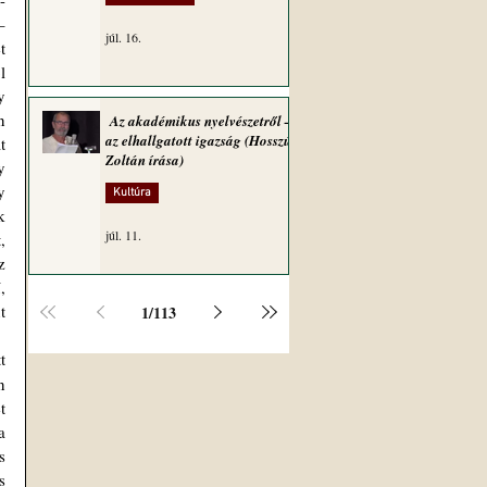
 
júl. 16.
 
 
 
 
Az akadémikus nyelvészetről –
az elhallgatott igazság (Hosszú
 
Zoltán írása)
 
 
Kultúra
 
júl. 11.
 
 
 
 
1
/
113
 
 
 
 
 
 