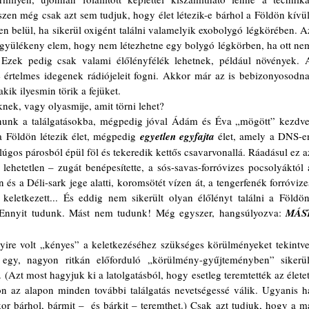
zen még csak azt sem tudjuk, hogy élet létezik-e bárhol a Földön kívül.
ven belül, ha sikerül oxigént találni valamelyik exobolygó légkörében. Az
gyülékeny elem, hogy nem létezhetne egy bolygó légkörben, ha ott nem
 Ezek pedig csak valami élőlényfélék lehetnek, például növények. A
 értelmes idegenek rádiójeleit fogni. Akkor már az is bebizonyosodna,
ik ilyesmin törik a fejüket.  
knek, vagy olyasmije, amit törni lehet?
a Földön létezik élet, mégpedig 
egyetlen egyfajta
 élet, amely a DNS-en
lúgos párosból épül föl és tekeredik kettős csavarvonallá. Ráadásul ez az
ehetetlen – zugát benépesítette, a sós-savas-forróvizes pocsolyáktól a
és a Déli-sark jege alatti, koromsötét vízen át, a tengerfenék forróvizes
 keletkezett... És eddig nem sikerült olyan élőlényt találni a Földön,
Ennyit tudunk. Mást nem tudunk! Még egyszer, hangsúlyozva: 
MÁST
egy, nagyon ritkán előforduló „körülmény-gyűjteményben” sikerült
 (Azt most hagyjuk ki a latolgatásból, hogy esetleg teremtették az életet,
n az alapon minden további találgatás nevetségessé válik. Ugyanis ha
kor bárhol, bármit –  és bárkit – teremthet.) Csak azt tudjuk, hogy a ma