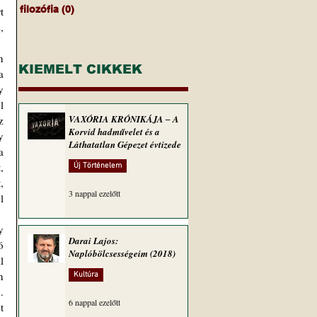
filozófia
(0)
0 bejegyzés
 
 
KIEMELT CIKKEK
 
 
 
VAXÓRIA KRÓNIKÁJA ‒ A
 
Korvid hadművelet és a
 
Láthatatlan Gépezet évtizede
 
 
Új Történelem
 
3 nappal ezelőtt
 
Darai Lajos:
 
Naplóbölcsességeim (2018)
 
 
Kultúra
 
6 nappal ezelőtt
 