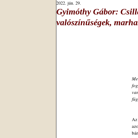
2022. jún. 29.
Gyimóthy Gábor: Csilla
valószínűségek, marha
Me
fog
van
füg
Az
az
bá