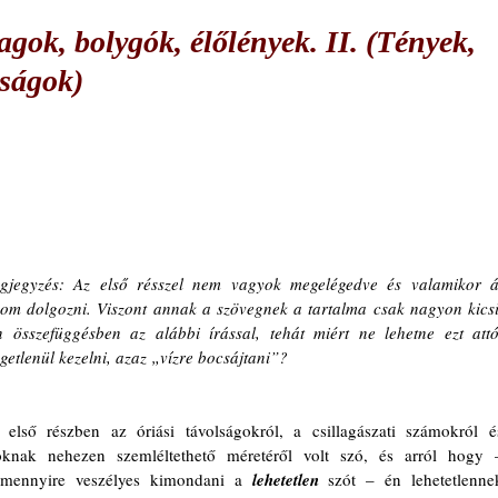
gok, bolygók, élőlények. II. (Tények,
ságok)
gjegyzés: Az első résszel nem vagyok megelégedve és valamikor át
om dolgozni. Viszont annak a szövegnek a tartalma csak nagyon kicsit
 összefüggésben az alábbi írással, tehát miért ne lehetne ezt attól
getlenül kezelni, azaz „vízre bocsájtani”?
 első részben az óriási távolságokról, a csillagászati számokról és
oknak nehezen szemléltethető méretéről volt szó, és arról hogy –
rmennyire veszélyes kimondani a 
lehetetlen
 szót – én lehetetlennek