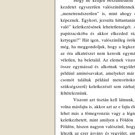
	Hogy ne kelljen beszüntetnem a további eszmefuttatást, a „nagy véletlen” folytán bekövetkezett élet-
kezdetet egyszerűen valószínűtlennek 
„menetrendszerűen” is, mint ahogy 
képeznek. Egykori, jezsuita hittantaná
való” keletkezésének lehetetlenségét. 
papírzacskóba és akkor elkezded rá
ketyegni?” Hát igen, valószínűleg örök
még, ha meggondoljuk, hogy a legkezde
az óra alkatrészei nem keresik egymá
véletlen, ha beletalál. Az elemek vi
össze egymással és alkotnak vegyület
például aminósavakat, amelyeket már 
csomót találtak például meteoritok
szükségszerű) keletkezését sem zárhatj
feltételeznünk.
	Viszont azt tisztán kell látnun
volna másfajta is, akkor azt az e fajta é
lehet más a tömegvonzás vagy a légn
keletkezhetett, mint amilyen a Földön i
Földön, hiszen nagyon valószínű, hogy
létezik az ezer ásvány és vegyület, ami