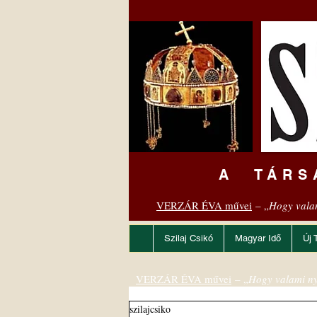
A TÁRS
VERZÁR ÉVA művei
– „
Hogy vala
Szilaj Csikó
Magyar Idő
Új 
VERZÁR ÉVA művei
– „
Hogy valami ny
szilajcsiko