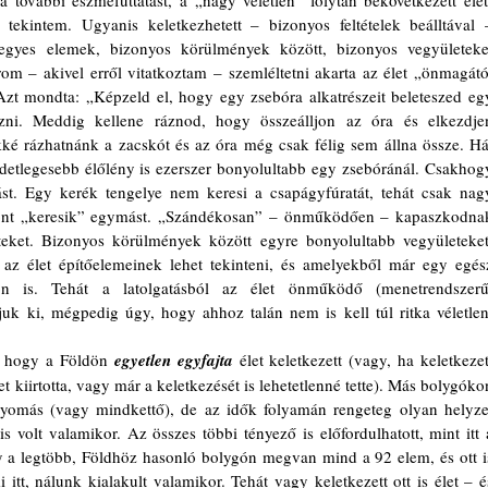
tekintem. Ugyanis keletkezhetett – bizonyos feltételek beálltával –
egyes elemek, bizonyos körülmények között, bizonyos vegyületeket
rom – akivel erről vitatkoztam – szemléltetni akarta az élet „önmagától
Azt mondta: „Képzeld el, hogy egy zsebóra alkatrészeit beleteszed egy
zni. Meddig kellene ráznod, hogy összeálljon az óra és elkezdjen
ké rázhatnánk a zacskót és az óra még csak félig sem állna össze. Hát
tlegesebb élőlény is ezerszer bonyolultabb egy zsebóránál. Csakhogy
st. Egy kerék tengelye nem keresi a csapágyfúratát, tehát csak nagy
szont „keresik” egymást. „Szándékosan” – önműködően – kapaszkodnak
eket. Bizonyos körülmények között egyre bonyolultabb vegyületeket,
az élet építőelemeinek lehet tekinteni, és amelyekből már egy egész
on is. Tehát a latolgatásból az élet önműködő (menetrendszerű,
uk ki, mégpedig úgy, hogy ahhoz talán nem is kell túl ritka véletlent
k, hogy a Földön 
egyetlen egyfajta
élet keletkezett (vagy, ha keletkezett
let kiirtotta, vagy már a keletkezését is lehetetlenné tette). Más bolygókon
yomás (vagy mindkettő), de az idők folyamán rengeteg olyan helyzet
s volt valamikor. Az összes többi tényező is előfordulhatott, mint itt a
 a legtöbb, Földhöz hasonló bolygón megvan mind a 92 elem, és ott is
 itt, nálunk kialakult valamikor. Tehát vagy keletkezett ott is élet – és