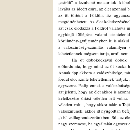
„csíráit” a lezuhanó meteoritok, kisbo
lávába az ideért csíra, az élet azonnal
az itt történt a Földön. Ez ugyancs
megtörténhetett. Az élet keletkezéséne
azt csak elodázza a Földről valahova m
egyidejű föllépése valami istentelen
körülmény-gyűjteményben ki is alakul az
a valószínűség-számítás valamilyen 
lehetetlennek mégsem tartja, arról nem
	Ha öt dobókockával dobok egyszerre, kiszámíthatom, hány ezer dobás közül kellene egyszer 
előfordulnia, hogy mind az öt kocka ha
Annak épp akkora a valószínűsége, min
fordul elő, szinte lehetetlennek tartjuk
egyszerre. Pedig ennek a valószínűség
azt jelenti, hogy az élet akkor is azo
keletkezése óriási véletlen lett voln
véletlen volt –, hogy akkor talán a Tej
valószínűnek, akkor itt nyugodtan befe
„kis” csillagrendszerünkben. Sőt, az éle
nagy szerencse, ha egyáltalán egyszer 