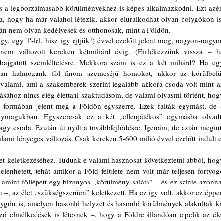
s a legborzalmasabb körülményekhez is képes alkalmazkodni. Ezt azért
a, hogy ha már valahol létezik, akkor eluralkodhat olyan bolygókon is,
án nem olyan kedélyesek és otthonosak, mint a Földön.
nem változott kereken kétmiliárd évig. (Emlékezzünk vissza – ha
bajgatott szemléltetésre. Mekkora szám is ez a két miliárd? Ha egy
san halmozunk föl finom szemcséjű homokot, akkor az körülbelül
valami, ami a szakemberek szerint legalább akkora csoda volt mint az
írásához nincs elég élettani szaktudásom, de valami olyasmi történt, hogy
 formában jelent meg a Földön egyszerre. Ezek falták egymást, de a
egymagukban. Egyszercsak ez a két „ellenjátékos” egymásba olvadt,
agy csoda. Ezután út nyílt a továbbfejlődésre. Igenám, de aztán megint,
alami lényeges változás. Csak kereken 5-600 milió évvel ezelőtt indult el
lenhetett, tehát amikor a Föld felülete nem volt már teljesen fortyogó
gy amint föllépett egy bizonyos „körülmény-saláta” – és ez szinte azonnal
án –, az élet „szükségszerűen” keletkezett. Ha ez így volt, akkor ez éppen
ygón is, amelyen hasonló helyzet és hasonló körülmények alakultak ki.
ó elmélkedések is léteznek –, hogy a Földre állandóan cipelik az élet