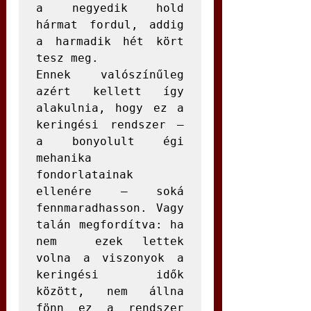
a negyedik hold 
hármat fordul, addig 
a harmadik hét kört 
tesz meg.
Ennek valószínűleg 
azért kellett így 
alakulnia, hogy ez a 
keringési rendszer – 
a bonyolult égi 
mehanika 
fondorlatainak 
ellenére – soká 
fennmaradhasson. Vagy 
talán megfordítva: ha 
nem  ezek lettek 
volna a viszonyok a 
keringési idők 
között, nem állna 
fönn ez a rendszer 