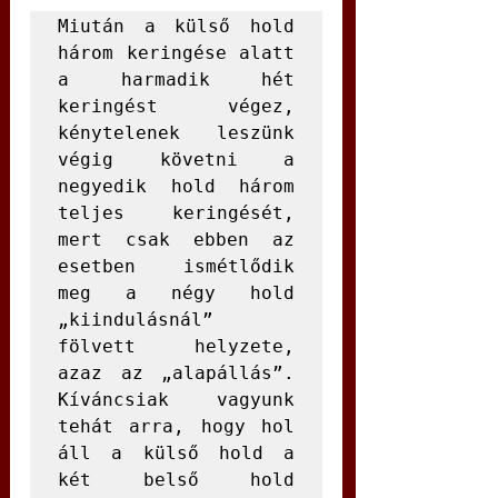
Miután a külső hold 
három keringése alatt 
a harmadik hét 
keringést végez, 
kénytelenek leszünk 
végig követni a 
negyedik hold három 
teljes keringését, 
mert csak ebben az 
esetben ismétlődik 
meg a négy hold 
„kiindulásnál” 
fölvett helyzete, 
azaz az „alapállás”. 
Kíváncsiak vagyunk 
tehát arra, hogy hol 
áll a külső hold a 
két belső hold 