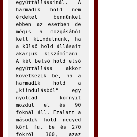
együttállásainál. A 
harmadik hold nem 
érdekel bennünket 
ebben az esetben de 
mégis a mozgásából 
kell kiindulnunk, ha 
a külső hold állásait 
akarjuk kiszámítani. 
A két belső hold első 
együttállása akkor 
következik be, ha a 
harmadik hold a 
„kiindulásból” egy 
nyolcad környit 
mozdul el és 90 
foknál áll. Ezalatt a 
második hold negyed 
kört fut be és 270 
fokról 360, azaz 