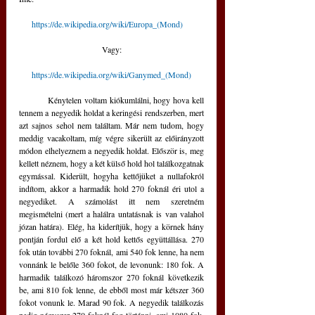
https://de.wikipedia.org/wiki/Europa_(Mond)
Vagy:
https://de.wikipedia.org/wiki/Ganymed_(Mond)
	Kénytelen voltam kiókumlálni, hogy hova kell 
tennem a negyedik holdat a keringési rendszerben, mert 
azt sajnos sehol nem találtam. Már nem tudom, hogy 
meddig vacakoltam, míg végre sikerült az előirányzott 
módon elhelyeznem a negyedik holdat. Először is, meg 
kellett néznem, hogy a két külső hold hol találkozgatnak 
egymással. Kiderült, hogyha kettőjüket a nullafokról 
indítom, akkor a harmadik hold 270 foknál éri utol a 
negyediket. A számolást itt nem szeretném 
megismételni (mert a halálra untatásnak is van valahol 
józan határa). Elég, ha kiderítjük, hogy a körnek hány 
pontján fordul elő a két hold kettős együttállása. 270 
fok után további 270 foknál, ami 540 fok lenne, ha nem 
vonnánk le belőle 360 fokot, de levonunk: 180 fok. A 
harmadik találkozó háromszor 270 foknál következik 
be, ami 810 fok lenne, de ebből most már kétszer 360 
fokot vonunk le. Marad 90 fok. A negyedik találkozás 