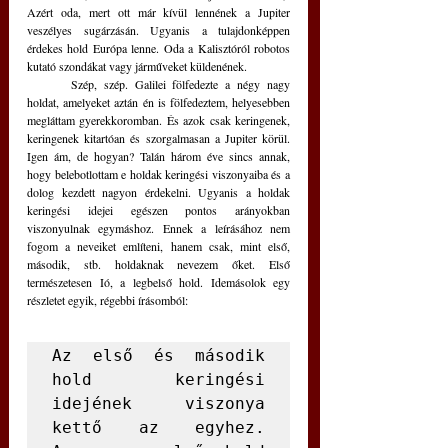
Azért oda, mert ott már kívül lennének a Jupiter 
veszélyes sugárzásán. Ugyanis a tulajdonképpen 
érdekes hold Európa lenne. Oda a Kalisztóról robotos 
kutató szondákat vagy járműveket küldenének.
	Szép, szép. Galilei fölfedezte a négy nagy 
holdat, amelyeket aztán én is fölfedeztem, helyesebben 
megláttam gyerekkoromban. És azok csak keringenek, 
keringenek kitartóan és szorgalmasan a Jupiter körül. 
Igen ám, de hogyan? Talán három éve sincs annak, 
hogy belebotlottam e holdak keringési viszonyaiba és a 
dolog kezdett nagyon érdekelni. Ugyanis a holdak 
keringési idejei egészen pontos arányokban 
viszonyulnak egymáshoz. Ennek a leírásához nem 
fogom a neveiket említeni, hanem csak, mint első, 
második, stb. holdaknak nevezem őket. Első 
természetesen Ió, a legbelső hold. Idemásolok egy 
részletet egyik, régebbi írásomból:
Az első és második 
hold keringési 
idejének viszonya 
kettő az egyhez. 