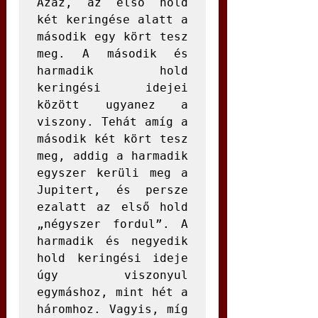
Azaz, az első hold 
két keringése alatt a 
második egy kört tesz 
meg. A második és 
harmadik hold 
keringési idejei 
között ugyanez a 
viszony. Tehát amíg a 
második két kört tesz 
meg, addig a harmadik 
egyszer kerüli meg a 
Jupitert, és persze 
ezalatt az első hold 
„négyszer fordul”. A 
harmadik és negyedik 
hold keringési ideje 
úgy viszonyul 
egymáshoz, mint hét a 
háromhoz. Vagyis, míg 