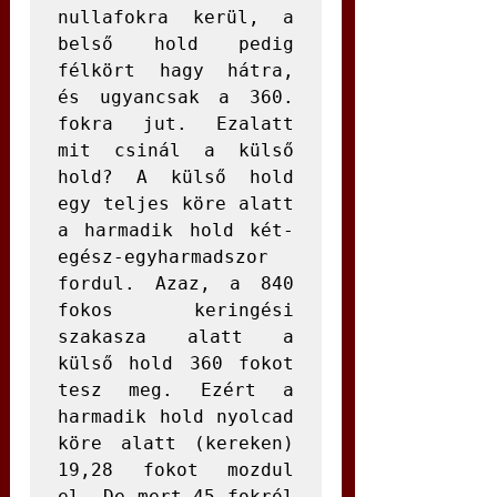
nullafokra kerül, a 
belső hold pedig 
félkört hagy hátra, 
és ugyancsak a 360. 
fokra jut. Ezalatt 
mit csinál a külső 
hold? A külső hold 
egy teljes köre alatt 
a harmadik hold két-
egész-egyharmadszor 
fordul. Azaz, a 840 
fokos keringési 
szakasza alatt a 
külső hold 360 fokot 
tesz meg. Ezért a 
harmadik hold nyolcad 
köre alatt (kereken) 
19,28 fokot mozdul 
el. De mert 45 fokról 