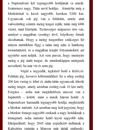
a Naprendszer két legnagyobb holdjának (a másik: 
Szaturnusz nagy, Titán nevű holdja).  Átmérője még a 
Merkúrénál is kicsit nagyobb, kereken 5200 km. 
Ugyancsak sok jég van a felületén, amely alatt 
valószínűleg szintén meleg tenger rejlik, talán még több 
vízzel, mint Európán. Tisztességes mágneses tere van, 
amelyet a magjában (esetleg) lévő, folyékony fémek 
okozhatnak. Hogy a meleg tengeréhez szükséges hő 
milyen mértékben függ a talán még nála is hatékony 
tornáztatástól, és a magjában lezajló folyamatoktól, azt 
egyelőre nem tudjuk. Azt sem persze, hogy mennyire 
meleg a jég alatti tenger, de mindenképpen melegnek 
nevezhető, ha már víz és nem jég.
	Végül a negyedik, legkülső hold a 
Kalisztó
. 
Felülete jég, keverve kőtörmelékkel. Ez a réteg esetleg 
200 km vastag is lehet és alatta talán ugyancsak létezik 
meleg tenger, amely azonban esetleg csak 10 km mély. 
Forgása – noha már meglehetősen messze van a 
Jupitertől – kötött, mint a másik három holdé. A 
Naprendszer harmadik legnagyobb holdja, megközelíti 
a Merkúr méretét. Azt azonban meg kell jegyezni, hogy 
a Merkúr tömege nagyobb ezeknek a nagy holdaknak a 
tömegénél, noha méretre kettő kicsit nagyobb nála. 
Elképzelhető, hogy 2045 után expedíciót indítanak a 
Kalisztóra (miután a Marson már jártak emberek). 