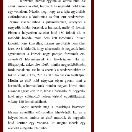
	Közvetett, hármas együttállás kétféle lehet. Az 
egyik, amikor az első, harmadik és negyedik hold állna 
egy vonalban. Nézzük meg, hogy ez a fajta együttállás 
előfordulhat-e a kiókumlált és fönt leírt rendszerben. 
Térjünk vissza ahhoz a pillanatképhez, amelynél a 
negyedik holdat beraktuk a harmadik mellé 45 foknál. 
Ebben a helyzetben az első hold 180 foknál áll. A 
második holddal most nem kell törődnünk, hiszen 
kiderült, hogy közvetlen, hármas együttállás nem jöhet 
létre. Az is kiderült, hogy a harmadik és negyedik hold 
együttállásai a körnek négy pontján fordulnak elő, 
egymástól háromnegyed kör távolságban. Ha ezt 
fölrajzoljuk, akkor 
úgy tűnik
, mintha negyedkörönként 
fordulnának elő. Ezt be is vezettük a rendszerünkbe: 45 
fokon kívül, a 135, 225 és 315 foknál van találkájuk. 
Miután az első hold négyszer olyan gyors, mint a 
harmadik, a harmadiknak minden negyed körrel eltolt 
állásánál egész kört ír le, tehát a harmadik és negyedik 
hold négy különböző helyen történő együttállásánál, 
mindig
 180 foknál található.
	Most nézzük meg a másikfajta közvetett, 
hármas együtállás előfordulási lehetőségét. Ez az a 
helyzet lenne, amikor az első, második és negyedik 
hold kerülne egy vonalba. Itt megint idézek egy 
részletet a régebbi írásomból: 