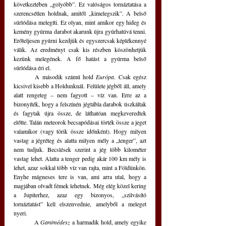
következtében „golyóbb”. Ez valóságos tornáztatása a 
szerencsétlen holdnak, amitől „kimelegszik”. A belső 
súrlódása melegíti. Ez olyan, mint amikor egy hideg és 
kemény gyúrma darabot akarunk újra gyúrhatúvá tenni. 
Erőteljesen gyúrni kezdjük és egyszercsak képlékennyé 
válik. Az eredményt csak kis részben köszönhetjük 
kezünk melegének. A fő hatást a gyúrma belső 
súrlódása éri el.
	A második számú hold 
Európa
. Csak egész 
kicsivel kisebb a Holdunknál. Felülete jégből áll, amely 
alatt rengeteg – nem fagyott – víz van. Erre az a 
bizonyíték, hogy a felszínén jégtábla darabok úszkáltak 
és fagytak újra össze, de láthatóan megkeveredtek 
előtte. Talán meteorok becsapódásai törték össze a jeget 
valamikor (vagy törik össze időnként). Hogy milyen 
vastag a jégréteg és alatta milyen mély a „tenger”, azt 
nem tudjuk. Becslések szerint a jég több kilométer 
vastag lehet. Alatta a tenger pedig akár 100 km mély is 
lehet, azaz sokkal több víz van rajta, mint a Földünkön. 
Enyhe mágneses tere is van, ami arra utal, hogy a 
magjában olvadt fémek lehetnek. Még elég közel kering 
a Jupiterhez, azaz egy bizonyos, „szilvásító 
tornáztatást” kell elszenvednie, amelyből a meleget 
nyeri.
	A 
Ganimédesz
 a harmadik hold, amely egyike 