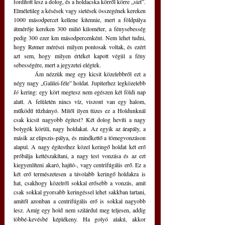
fordított lesz a dolog, és a holdacska körről körre „siet”. 
Elméletileg a késések vagy sietések összegének kereken 
1000 másodpercet kellene kitennie, mert a földpálya 
átmérője kereken 300 milió kilométer, a fénysebesség 
pedig 300 ezer km másodpercenként. Nem lehet tudni, 
hogy Rømer mérései milyen pontosak voltak, és ezért 
azt sem, hogy milyen értéket kapott végül a fény 
sebességére, mert a jegyzetei elégtek.
	Ám nézzük meg egy kicsit közelebbről ezt a 
négy nagy „Galilei-féle” holdat. Jupiterhez legközelebb 
Ió
kering: egy kört megtesz nem egészen két földi nap 
alatt. A felületén nincs víz, viszont van egy halom, 
működű tűzhányó. Mitől ilyen tüzes ez a Holdunknál 
csak kicsit nagyobb égitest? Két dolog hevíti a nagy 
bolygók körüli, nagy holdakat. Az egyik az árapály, a 
másik az elipszis-pálya, és mindkettő a tömegvonzáson 
alapul. A nagy égitesthez közel keringő holdat két erő 
próbálja kettészakítani, a nagy test vonzása és az ezt 
kiegyenlíteni akaró, hajító-, vagy centrifúgális erő. Ez a 
két erő természetesen a távolabb keringő holdakra is 
hat, csakhogy közelről sokkal erősebb a vonzás, amit 
csak sokkal gyorsabb keringéssel lehet sakkban tartani, 
amitől azonban a centrifúgális erő is sokkal nagyobb 
lesz. Amíg egy hold nem szilárdul meg teljesen, addig 
többé-kevésbé képlékeny. Ha golyó alakú, akkor 