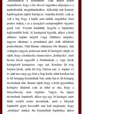
„tudománnyal a zsebemben” csak annyit kellett 
megtudnom, hogy a kis távcső nagyítása elégséges-e a 
jupiterholdak megpillantásához. Akkortájt már komoly 
hajóforgalom zajlott Európa és Amerika között, csak az 
volt a baj, hogy a hajók nem tudtak magukkal vinni 
pontos órákat, s ez a navigáció szempontjából végzetes 
gond volt. Viszont kitalálták, hogyha a Jupiterhez 
legközelebbi hold, 
Ió
 keringését figyelik, akkor a hold 
eltűnése Jupiter mögött (vagy föltűnése mögüle), 
nagyon alkalmas a pontatlanul járó órák időnkénti 
pontosítására. Olaf Rømer (dániasan Ole Rømer), dán 
csillagász nagyon pontosan mérte Ió keringési idejét, és 
rájött, hogy a holdacska (innen nézve „holdacska”, mert 
hiszen kicsit nagyobb a Holdunknál...), vagy késik 
keringésről keringésre, vagy siet. Kereken fél évig 
folyton késik, aztán fél évig folyton siet. A Jupiter 12 
év alatt tesz meg egy kört a Nap körül, tehát kereken hat 
és fél hónapig közeledünk felé, aztán hat és fél hónapig 
távolodunk tőle. Rømer rájött, hogy a hold egyenlőtlen 
keringési idejének csak az lehet az oka, hogy a 
fénysebesség nem végtelen. Vagyis, ha éppen 
távolodunk Jupitertől, akkor egy-egy Ió-keringés azért 
tűnik esetről esetre lassulónak, mert a fénynek 
Jupitertől egyre hosszabb utat kell megtennie, hogy 
„utolérjen” minket. Ha közeledünk Jupiterhez, akkor 