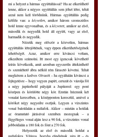
mi a helyzet a hármas együttállással? Ha az elkerülhető 
lenne, akkor a négyes együttállás sem jöhet létre, tehát 
azzal nem kell törődnünk. Hármas együttállás pedig 
kétféle van: a 
közvetlen
, amikor három szomszédos 
hold lenne egyvonalban, és a 
közvetett
, amikor az első, 
második és negyedik hold áll együtt, vagy az első, 
harmadik és negyedik.
	Nézzük meg először a közvetlen, hármas 
együttállás létrejöttének, vagy éppen elkerühetőségének 
lehetőségét. Azaz, amikor erre kíváncsi voltam, 
elkezdtem számolni. Itt most egy igencsak követhető 
leírás következik, amit azonban egyszerűn áttekinthető 
és szemléltető ábra nélkül rém fárasztó követni. Tehát 
megkérem a kedves Olvasót – ha egyáltalán kíváncsi a 
fejtegetésre – hogy vegyen papírt, ceruzát és vázolja föl 
a négy jupiterhold pályáját a Jupiterrel: egy pont 
középen és körülötte négy kör. Ezután húzzunk két 
vonalat keresztben, a középponton keresztül, amivel a 
köröket négy negyedre osztjuk. Legyen a vízszintes 
vonal baloldalán a nullafok. Akkor – miután a holdak 
az óramutató járásával szemben mozognak – a 
függőleges vonal alján lesz a 90 fok, a vízszintes vonal 
jobboldalán a 180 fok és fönt a 270 fok.
	Helyezzük az első és második holdat a 
nullafokra. Világos, hogyha elindulnak, ujra itt – és 