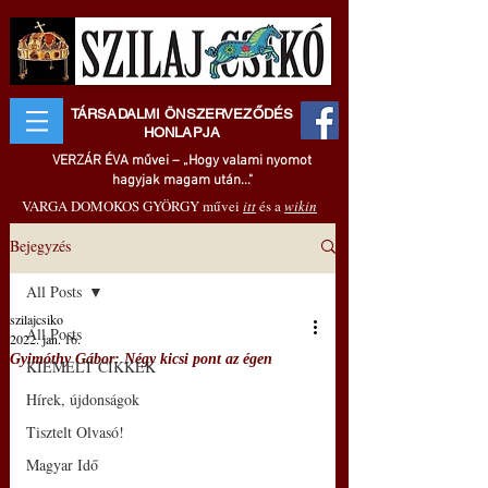
TÁRSADALMI ÖNSZERVEZŐDÉS
HONLAPJA
VERZÁR ÉVA művei – „Hogy valami nyomot
hagyjak magam után..."
VARGA DOMOKOS GYÖRGY művei
itt
és a
wikin
Bejegyzés
All Posts
szilajcsiko
All Posts
2022. jan. 16.
Gyimóthy Gábor: Négy kicsi pont az égen
KIEMELT CIKKEK
Hírek, újdonságok
Tisztelt Olvasó!
Magyar Idő