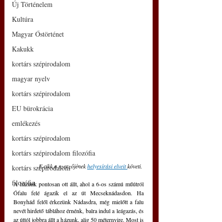
Új Történelem
Kultúra
Magyar Őstörténet
Kakukk
kortárs szépirodalom
magyar nyelv
kortárs szépirodalom
EU bürokrácia
emlékezés
kortárs szépirodalom
kortárs szépirodalom filozófia
E cikk a szerzőjének 
helyesírási elveit 
követi. 
kortárs szépirodalom
filozófia
A házunk pontosan ott állt, ahol a 6-os számú műútról 
Ófalu felé ágazik el az út Mecseknádasdon. Ha 
Bonyhád felől érkezünk Nádasdra, még mielőtt a falu 
nevét hirdető táblához érnénk, balra indul a leágazás, és 
az úttól jobbra állt a házunk, alig 50 méternyire. Most is 