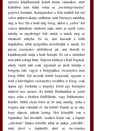
egészen képlékenynek kellett lennie valamikor, mert 
különben nem tudta volna az „ön-tömegvonzása” 
golyóvá formálni. Keringésekor a fönt említett két erő 
szilva alakúvá akarja széthúzni, amit bizonyos mértékig 
meg is tesz. Ha a hold még forog, akkor a „szilva” két 
csúcsa állandóan vándorol rajta, mert az egyik csúcs 
mindig az anyabolygó felé mutat, a másik meg az 
ellenkező irányba. Ez az, ami hasonlít a földi 
árapályhoz, tehát nyugodtan nevezhetjük is annak. Ez 
persze iszonyatos súrlódással jár, ami tüzesíti és 
képlékenynek tartja a hold belsejét. És ezt a súrlódást 
nem lehet sokáig bírni. Teljesen lefékezi a hold forgását, 
amely végül már csak ugyanazt az arcát mutatja a 
bolygója felé, vagyis a bolygójához viszonyítva nem 
forog többé. Ezt nevezik kötött forgásnak, ugyanis a 
hold a külvilághoz viszonyítva továbbra is forog, csak 
éppen egy fordulata a tengelye körül egy keringési 
idejével lesz azonos. Ez történt Holdunkkal is (ezért 
nincs soha a Holdon földfölkelte, vagy földlemente). 
Kérdés: Mitől olyan forró az Ió még mindig, noha a 
forgása már sokmilió év óta kötött? Ennek az az oka, 
hogy elipszis pályán kering. Hol közelebb van a 
Jupiterhez, hol távolabb. Amikor közel van, a Jupiter 
„szilvásító” hatása erősebb, tehát az alakja „szilvább”, 
mint távol a Jupitertől, ahol az ön-vonzása 