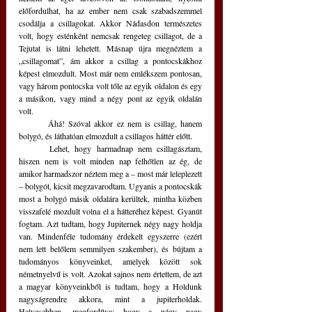
előfordulhat, ha az ember nem csak szabadszemmel 
csodálja a csillagokat. Akkor Nádasdon természetes 
volt, hogy esténként nemcsak rengeteg csillagot, de a 
Tejutat is látni lehetett. Másnap újra megnéztem a 
„csillagomat”, ám akkor a csillag a pontocskákhoz 
képest elmozdult. Most már nem emlékszem pontosan, 
vagy három pontocska volt tőle az egyik oldalon és egy 
a másikon, vagy mind a négy pont az egyik oldalán 
volt.
	Áhá! Szóval akkor ez nem is csillag, hanem 
bolygó, és láthatóan elmozdult a csillagos háttér előtt.
	Lehet, hogy harmadnap nem csillagásztam, 
hiszen nem is volt minden nap felhőtlen az ég, de 
amikor harmadszor néztem meg a – most már leleplezett 
– bolygót, kicsit megzavarodtam. Ugyanis a pontocskák 
most a bolygó másik oldalára kerültek, mintha közben 
visszafelé mozdult volna el a hátteréhez képest. Gyanút 
fogtam. Azt tudtam, hogy Jupiternek négy nagy holdja 
van. Mindenféle tudomány érdekelt egyszerre (ezért 
nem lett belőlem semmilyen szakember), és bújtam a 
tudományos könyveinket, amelyek között sok 
németnyelvű is volt. Azokat sajnos nem értettem, de azt 
a magyar könyveinkből is tudtam, hogy a Holdunk 
nagyságrendre akkora, mint a jupiterholdak. 
Helyesebben, megfordítva: hogy a négy nagy 