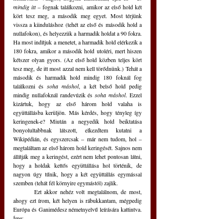
mindig itt
 – fognak találkozni, amikor az első hold két 
kört tesz meg, a második meg egyet. Most térjünk 
vissza a kiinduláshoz (tehét az első és második hold a 
nullafokon), és helyezzük a harmadik holdat a 90 fokra. 
Ha most indítjuk a menetet, a harmadik hold elérkezik a 
180 fokra, amikor a második hold utoléri, mert hiszen 
kétszer olyan gyors. (Az első hold közben teljes kört 
tesz meg, de itt most azzal nem kell törődnünk.) Tehát a 
második és harmadik hold mindig 180 foknál fog 
találkozni és 
soha máshol
, a két belső hold pedig 
mindig nullafoknál randevúzik és 
soha máshol
. Ezzel 
kizártuk, hogy az első három hold valaha is 
együttállásba kerüljön. Más kérdés, hogy tényleg így 
keringenek-e? Miután a negyedik hold beiktatása 
bonyolultabbnak látszott, elkezdtem kutatni a 
Wikipédián, és egyszercsak – már nem tudom, hol – 
megtaláltam az első három hold keringését. Sajnos nem 
állítják meg a keringést, ezért nem lehet pontosan látni, 
hogy a holdak kettős együttállása hol történik, de 
nagyon úgy tűnik, hogy a két együttállás egymással 
szemben (tehát fél környire egymástól) zajlik.
	Ezt akkor nehéz volt megtalálnom, de most, 
ahogy ezt írom, két helyen is rábukkantam, mégpedig 
Európa és Ganimédesz németnyelvű leírására kattintva. 
Íme: