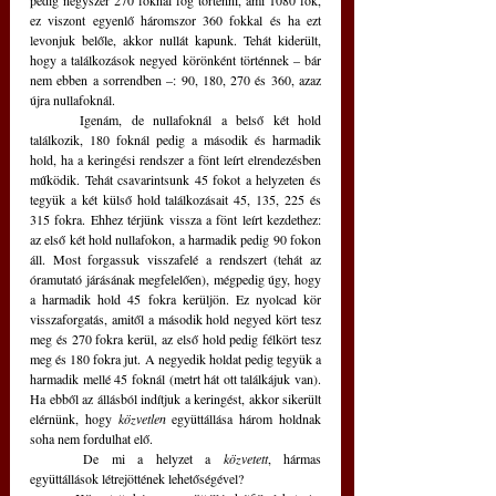
pedig négyszer 270 foknál fog történni, ami 1080 fok, 
ez viszont egyenlő háromszor 360 fokkal és ha ezt 
levonjuk belőle, akkor nullát kapunk. Tehát kiderült, 
hogy a találkozások negyed körönként történnek – bár 
nem ebben a sorrendben –: 90, 180, 270 és 360, azaz 
újra nullafoknál.
	Igenám, de nullafoknál a belső két hold 
találkozik, 180 foknál pedig a második és harmadik 
hold, ha a keringési rendszer a fönt leírt elrendezésben 
működik. Tehát csavarintsunk 45 fokot a helyzeten és 
tegyük a két külső hold találkozásait 45, 135, 225 és 
315 fokra. Ehhez térjünk vissza a fönt leírt kezdethez: 
az első két hold nullafokon, a harmadik pedig 90 fokon 
áll. Most forgassuk visszafelé a rendszert (tehát az 
óramutató járásának megfelelően), mégpedig úgy, hogy 
a harmadik hold 45 fokra kerüljön. Ez nyolcad kör 
visszaforgatás, amitől a második hold negyed kört tesz 
meg és 270 fokra kerül, az első hold pedig félkört tesz 
meg és 180 fokra jut. A negyedik holdat pedig tegyük a 
harmadik mellé 45 foknál (metrt hát ott találkájuk van). 
Ha ebből az állásból indítjuk a keringést, akkor sikerült 
elérnünk, hogy 
közvetlen
 együttállása három holdnak 
soha nem fordulhat elő.
	De mi a helyzet a 
közvetett
, hármas 
együttállások létrejöttének lehetőségével?