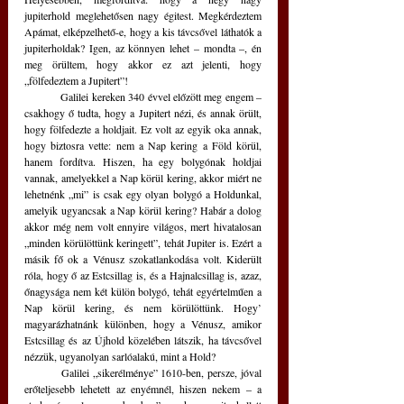
jupiterhold meglehetősen nagy égitest. Megkérdeztem 
Apámat, elképzelhető-e, hogy a kis távcsővel láthatók a 
jupiterholdak? Igen, az könnyen lehet – mondta –, én 
meg örültem, hogy akkor ez azt jelenti, hogy 
„fölfedeztem a Jupitert”!
	Galilei kereken 340 évvel előzött meg engem – 
csakhogy ő tudta, hogy a Jupitert nézi, és annak örült, 
hogy fölfedezte a holdjait. Ez volt az egyik oka annak, 
hogy biztosra vette: nem a Nap kering a Föld körül, 
hanem fordítva. Hiszen, ha egy bolygónak holdjai 
vannak, amelyekkel a Nap körül kering, akkor miért ne 
lehetnénk „mi” is csak egy olyan bolygó a Holdunkal, 
amelyik ugyancsak a Nap körül kering? Habár a dolog 
akkor még nem volt ennyire világos, mert hivatalosan 
„minden körülöttünk keringett”, tehát Jupiter is. Ezért a 
másik fő ok a Vénusz szokatlankodása volt. Kiderült 
róla, hogy ő az Estcsillag is, és a Hajnalcsillag is, azaz, 
őnagysága nem két külön bolygó, tehát egyértelműen a 
Nap körül kering, és nem körülöttünk. Hogy’ 
magyarázhatnánk különben, hogy a Vénusz, amikor 
Estcsillag és az Újhold közelében látszik, ha távcsővel 
nézzük, ugyanolyan sarlóalakú, mint a Hold?
	Galilei „sikerélménye” 1610-ben, persze, jóval 
erőteljesebb lehetett az enyémnél, hiszen nekem – a 