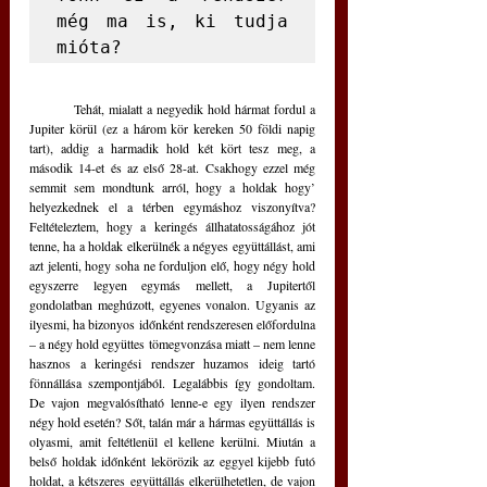
még ma is, ki tudja 
mióta? 
	Tehát, mialatt a negyedik hold hármat fordul a 
Jupiter körül (ez a három kör kereken 50 földi napig 
tart), addig a harmadik hold két kört tesz meg, a 
második 14-et és az első 28-at. Csakhogy ezzel még 
semmit sem mondtunk arról, hogy a holdak hogy’ 
helyezkednek el a térben egymáshoz viszonyítva? 
Feltételeztem, hogy a keringés állhatatosságához jót 
tenne, ha a holdak elkerülnék a négyes együttállást, ami 
azt jelenti, hogy soha ne forduljon elő, hogy négy hold 
egyszerre legyen egymás mellett, a Jupitertől 
gondolatban meghúzott, egyenes vonalon. Ugyanis az 
ilyesmi, ha bizonyos időnként rendszeresen előfordulna 
– a négy hold együttes tömegvonzása miatt – nem lenne 
hasznos a keringési rendszer huzamos ideig tartó 
fönnállása szempontjából. Legalábbis így gondoltam. 
De vajon megvalósítható lenne-e egy ilyen rendszer 
négy hold esetén? Sőt, talán már a hármas együttállás is 
olyasmi, amit feltétlenül el kellene kerülni. Miután a 
belső holdak időnként lekörözik az eggyel kijebb futó 
holdat, a kétszeres együttállás elkerülhetetlen, de vajon 