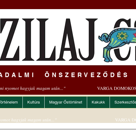
ADALMI ÖNSZERVEZŐDÉS
mi nyomot hagyjak magam után..."
VARGA DOMOKOS
Történelem
Kultúra
Magyar Őstörténet
Kakukk
Szerkesztő
omot hagyjak magam után..."
VARGA D