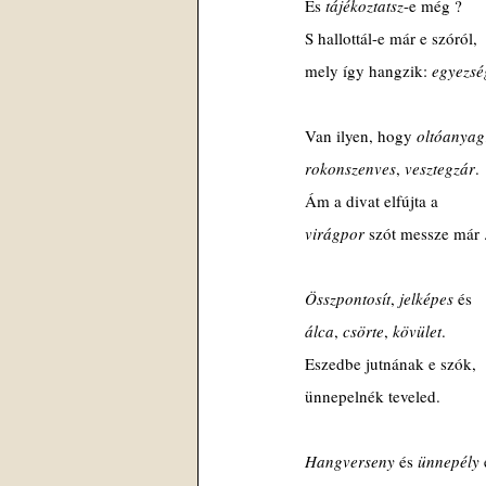
És 
tájékoztatsz
-e még ?
S hallottál-e már e szóról,
mely így hangzik: 
egyezsé
Van ilyen, hogy 
oltóanyag
rokonszenves
, 
vesztegzár
.
Ám a divat elfújta a 
virágpor 
szót messze már .
Összpontosít
, 
jelképes 
és
álca
, 
csörte
, 
kövület
.
Eszedbe jutnának e szók,
ünnepelnék teveled.
Hangverseny 
és 
ünnepély 