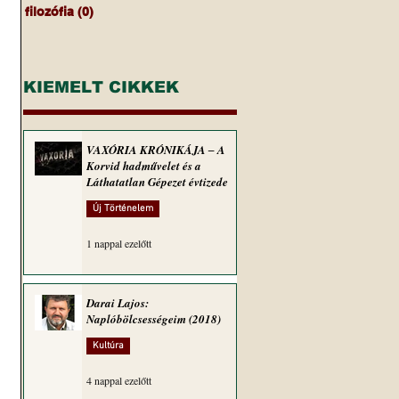
filozófia
(0)
0 bejegyzés
KIEMELT CIKKEK
VAXÓRIA KRÓNIKÁJA ‒ A
Korvid hadművelet és a
Láthatatlan Gépezet évtizede
Új Történelem
1 nappal ezelőtt
Darai Lajos:
Naplóbölcsességeim (2018)
Kultúra
4 nappal ezelőtt