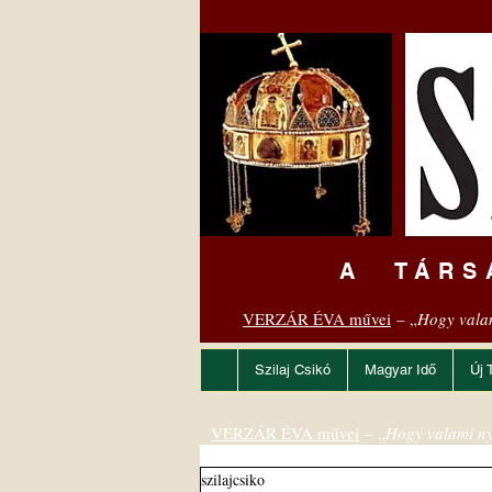
A TÁRS
VERZÁR ÉVA művei
– „
Hogy vala
Szilaj Csikó
Magyar Idő
Új 
VERZÁR ÉVA művei
– „
Hogy valami ny
szilajcsiko