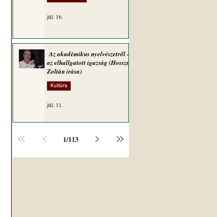
júl. 16.
Az akadémikus nyelvészetről –
az elhallgatott igazság (Hosszú
Zoltán írása)
Kultúra
júl. 11.
1
/
113