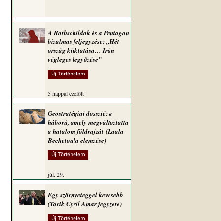
A Rothschildok és a Pentagon
bizalmas feljegyzése: „Hét
ország kiiktatása… Irán
végleges legyőzése”
Új Történelem
5 nappal ezelőtt
Geostratégiai dosszié: a
háború, amely megváltoztatta
a hatalom földrajzát (Laala
Bechetoula elemzése)
Új Történelem
júl. 29.
Egy szörnyeteggel kevesebb
(Tarik Cyril Amar jegyzete)
Új Történelem