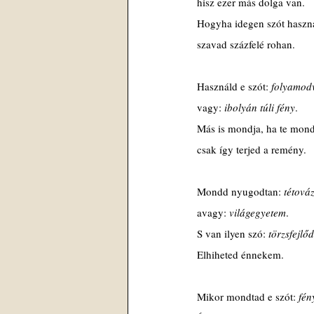
hisz ezer más dolga van.
Hogyha idegen szót haszná
szavad százfelé rohan.
Használd e szót: 
folyamod
vagy: 
ibolyán túli fény
.
Más is mondja, ha te mon
csak így terjed a remény.
Mondd nyugodtan: 
tétováz
avagy: 
világegyetem
.
S van ilyen szó: 
törzsfejlő
Elhiheted énnekem.
Mikor mondtad e szót: 
fén