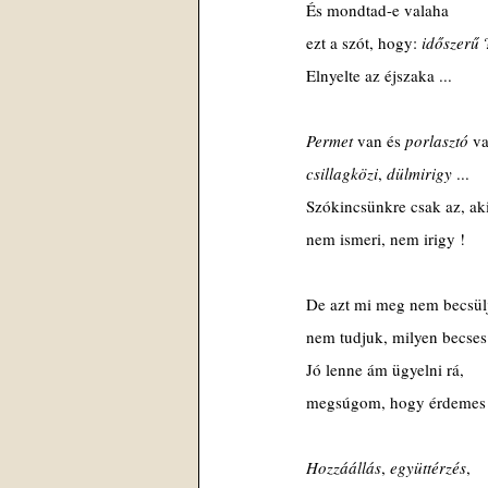
És mondtad-e valaha
ezt a szót, hogy: 
időszerű 
Elnyelte az éjszaka ...
Permet 
van és 
porlasztó 
v
csillagközi
, 
dülmirigy 
...
Szókincsünkre csak az, ak
nem ismeri, nem irigy !
De azt mi meg nem becsül
nem tudjuk, milyen becses
Jó lenne ám ügyelni rá,
megsúgom, hogy érdemes 
Hozzáállás
, 
együttérzés
,