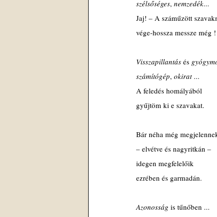
szélsőséges
, 
nemzedék
...
Jaj! – A száműzött szavak
vége-hossza messze még !
Visszapillantás 
és 
gyógym
számítógép
, 
okirat 
...
A feledés homályából
gyűjtöm ki e szavakat.
Bár néha még megjelenne
– elvétve és nagyritkán –
idegen megfelelőik
ezrében és garmadán.
Azonosság 
is tűnőben ...