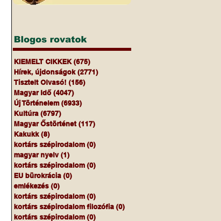
Blogos rovatok
KIEMELT CIKKEK
(675)
675 bejegyzés
Hírek, újdonságok
(2771)
2771 bejegyzés
Tisztelt Olvasó!
(156)
156 bejegyzés
Magyar Idő
(4047)
4047 bejegyzés
Új Történelem
(6933)
6933 bejegyzés
Kultúra
(6797)
6797 bejegyzés
Magyar Őstörténet
(117)
117 bejegyzés
Kakukk
(8)
8 bejegyzés
kortárs szépirodalom
(0)
0 bejegyzés
magyar nyelv
(1)
1 bejegyzés
kortárs szépirodalom
(0)
0 bejegyzés
EU bürokrácia
(0)
0 bejegyzés
emlékezés
(0)
0 bejegyzés
kortárs szépirodalom
(0)
0 bejegyzés
kortárs szépirodalom filozófia
(0)
0 bejegyzés
kortárs szépirodalom
(0)
0 bejegyzés