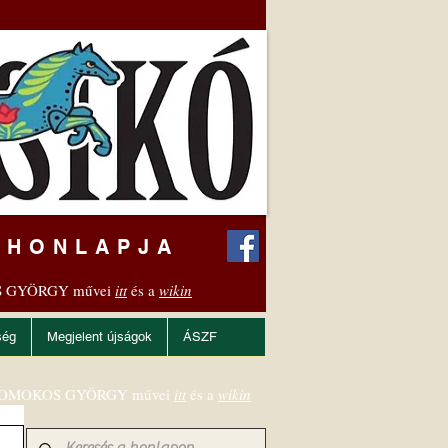
 HONLAPJA
 GYÖRGY művei
itt
és a
wikin
ség
Megjelent újságok
ÁSZF
OMOKOS GYÖRGY művei
itt
és a
wikin