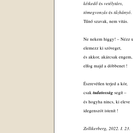
kétkedő 
és 
vetélytárs
,
tömegvonzás 
és 
tűzhányó
.
Tűnő szavak, nem vitás.
Ne nekem higgy! – Nézz u
elemezz ki szöveget,
és akkor, akárcsak engem,
elfog majd a döbbenet !
Észrevétlen terjed a kór,
csak 
tudatosság 
segít –
és hogyha nincs, ki eleve
idegenszót istenít !
Zollikerberg, 2022. I. 23.