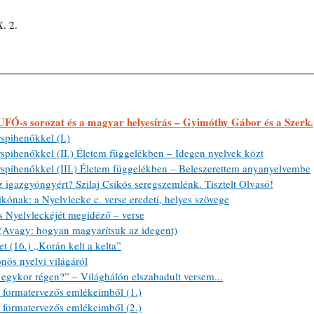
. 2.
 UFÓ-s sorozat és a magyar helyesírás – Gyimóthy Gábor és a Szerk.
spihenőkkel (I.)
spihenőkkel (II.) Életem függelékben – Idegen nyelvek közt
spihenőkkel (III.) Életem függelékben – Beleszerettem anyanyelvembe
z igazgyöngyért? Szilaj Csikós seregszemlénk. Tisztelt Olvasó!
kónak: a Nyelvlecke c. verse eredeti, helyes szövege
s Nyelvleckéjét megidéző – verse
vagy: hogyan magyarítsuk az idegent)
 (16.) „Korán kelt a kelta”
nös nyelvi világáról
egykor régen?” – Világhálón elszabadult versem...
formatervezős emlékeimből (1.)
formatervezős emlékeimből (2.)