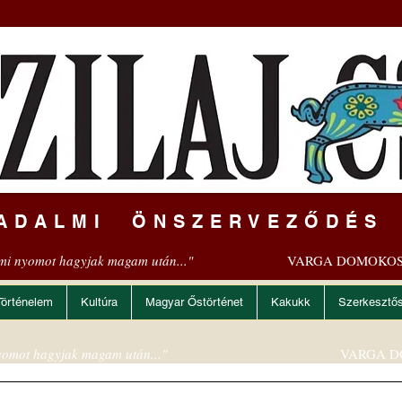
ADALMI ÖNSZERVEZŐDÉS
mi nyomot hagyjak magam után..."
VARGA DOMOKOS
Történelem
Kultúra
Magyar Őstörténet
Kakukk
Szerkesztő
omot hagyjak magam után..."
VARGA D