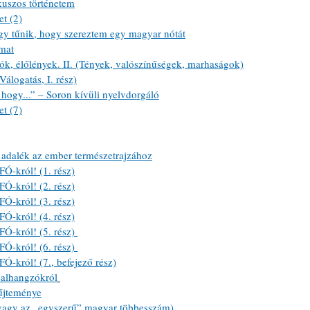
uszos történetem
t (2)
y tűnik, hogy szereztem egy magyar nótát
mat
k, élőlények. II. (Tények, valószínűségek, marhaságok)
álogatás, I. rész)
ogy...” – Soron kívüli nyelvdorgáló
t (7)
adalék az ember természetrajzához
Ó-król! (1. rész)
Ó-król! (2. rész)
Ó-król! (3. rész)
Ó-król! (4. rész)
Ó-król! (5. rész) 
Ó-król! (6. rész) 
-król! (7., befejező rész)
salhangzókról
űjteménye
avagy az „egyszerű” magyar többesszám) 