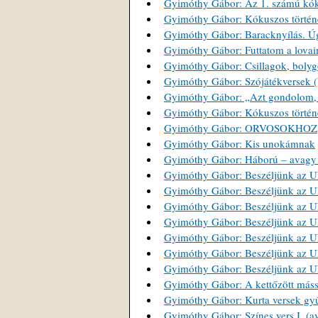
Gyimóthy Gábor: Az 1. számú kók
Gyimóthy Gábor: Kókuszos történe
Gyimóthy Gábor: Baracknyílás. Úg
Gyimóthy Gábor: Futtatom a lovai
Gyimóthy Gábor: Csillagok, bolygó
Gyimóthy Gábor: Szójátékversek (V
Gyimóthy Gábor: „Azt gondolom, h
Gyimóthy Gábor: Kókuszos történe
Gyimóthy Gábor: ORVOSOKHOZ
Gyimóthy Gábor: Kis unokámnak
Gyimóthy Gábor: Háború – avagy 
Gyimóthy Gábor: Beszéljünk az UF
Gyimóthy Gábor: Beszéljünk az UF
Gyimóthy Gábor: Beszéljünk az UF
Gyimóthy Gábor: Beszéljünk az UF
Gyimóthy Gábor: Beszéljünk az UF
Gyimóthy Gábor: Beszéljünk az UF
Gyimóthy Gábor: Beszéljünk az UFÓ
Gyimóthy Gábor: A kettőzött más
Gyimóthy Gábor: Kurta versek gy
Gyimóthy Gábor: Színes vers I. (