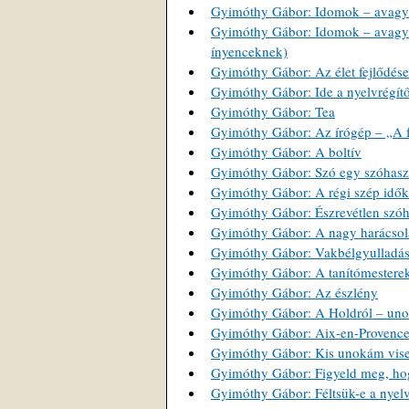
Gyimóthy Gábor: Idomok – avagy 
Gyimóthy Gábor: Idomok – avagy f
ínyenceknek)
Gyimóthy Gábor: Az élet fejlődése
Gyimóthy Gábor: Ide a nyelvrégítő
Gyimóthy Gábor: Tea
Gyimóthy Gábor: Az írógép – „A fü
Gyimóthy Gábor: A boltív
Gyimóthy Gábor: Szó egy szóhasz
Gyimóthy Gábor: A régi szép idők
Gyimóthy Gábor: Észrevétlen szóh
Gyimóthy Gábor: A nagy harácsol
Gyimóthy Gábor: Vakbélgyulladá
Gyimóthy Gábor: A tanítómestere
Gyimóthy Gábor: Az észlény
Gyimóthy Gábor: A Holdról – uno
Gyimóthy Gábor: Aix-en-Provence 
Gyimóthy Gábor: Kis unokám visel
Gyimóthy Gábor: Figyeld meg, ho
Gyimóthy Gábor: Féltsük-e a nyelv