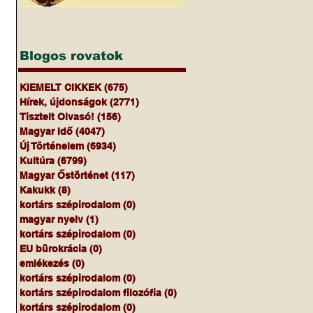
Blogos rovatok
KIEMELT CIKKEK
(675)
675 bejegyzés
Hírek, újdonságok
(2771)
2771 bejegyzés
Tisztelt Olvasó!
(156)
156 bejegyzés
Magyar Idő
(4047)
4047 bejegyzés
Új Történelem
(6934)
6934 bejegyzés
Kultúra
(6799)
6799 bejegyzés
Magyar Őstörténet
(117)
117 bejegyzés
Kakukk
(8)
8 bejegyzés
kortárs szépirodalom
(0)
0 bejegyzés
magyar nyelv
(1)
1 bejegyzés
kortárs szépirodalom
(0)
0 bejegyzés
EU bürokrácia
(0)
0 bejegyzés
emlékezés
(0)
0 bejegyzés
kortárs szépirodalom
(0)
0 bejegyzés
kortárs szépirodalom filozófia
(0)
0 bejegyzés
kortárs szépirodalom
(0)
0 bejegyzés