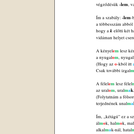
-lem
végződésük 
, v
-lem
Ím a szabály: 
-
a többesszám abból 
hogy a 
k
 előtti két 
vidáman helyet cser
e
m
A kényel
 lesz ké
o
m
a nyugal
, nyugal
o
(Hogy az 
-kból itt 
Csak további izgal
e
m
A félel
 lesz félel
o
m
m
a
k
az ural
, ural
(Folytatnám a fölsor
m
a
terjednének unal
Ím, „kétágú” ez a sz
m
o
m
o
ál
k, hal
k, mal
m
a
alkal
k-nál, hatal