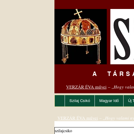
A TÁRS
VERZÁR ÉVA művei
– „
Hogy vala
Szilaj Csikó
Magyar Idő
Új 
VERZÁR ÉVA művei
– „
Hogy valami ny
szilajcsiko