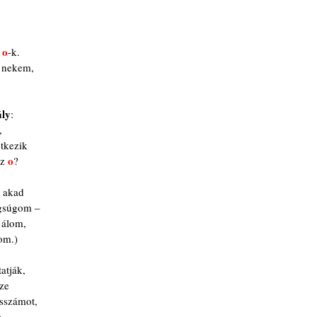
o
 
-k.
 nekem,
ály
:
,
tkezik
o
z 
?
ó akad
egsúgom – 
 álom, 
om.)
atják,
ze
esszámot,
.