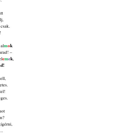
tt
j,
 csak.
!
m
o
k
 al
rad! – 
e
m
e
k
el
,
ad!
ell,
etes.
tel!
eges.
mot
om?
gérni,
..