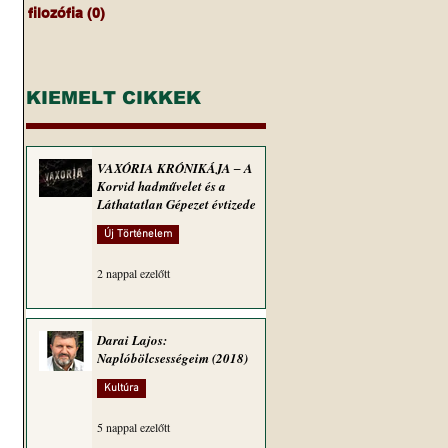
filozófia
(0)
0 bejegyzés
KIEMELT CIKKEK
VAXÓRIA KRÓNIKÁJA ‒ A
Korvid hadművelet és a
Láthatatlan Gépezet évtizede
Új Történelem
2 nappal ezelőtt
Darai Lajos:
Naplóbölcsességeim (2018)
Kultúra
5 nappal ezelőtt