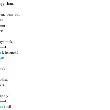
-lom
agy 
.
lom
ben, -
-ban
él,
hang
él!
m
e
k
nyel
,
m
a
k
.
a
-k lesznek?
m
a
k...!)
m
e
k
,
.
olást,
k
!)
abály:
m
o
k,
m
a
k-nál 