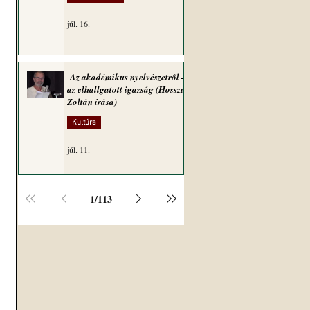
júl. 16.
Az akadémikus nyelvészetről –
az elhallgatott igazság (Hosszú
Zoltán írása)
Kultúra
júl. 11.
1
/
113