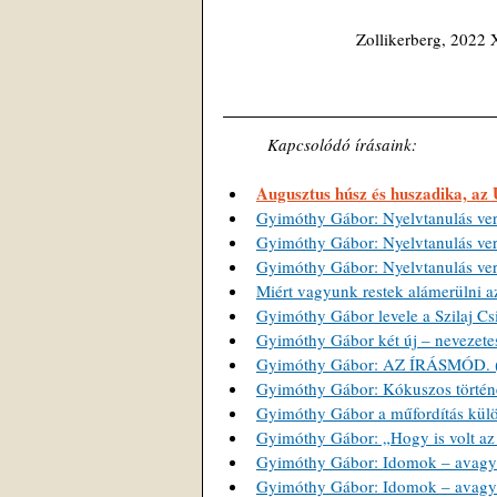
Zollikerberg, 2022 X
Kapcsolódó írásaink:
Augusztus húsz és huszadika, az
Gyimóthy Gábor: Nyelvtanulás ver
Gyimóthy Gábor: Nyelvtanulás ver
Gyimóthy Gábor: Nyelvtanulás ver
Miért vagyunk restek alámerülni a
Gyimóthy Gábor levele a Szilaj Csi
Gyimóthy Gábor két új – nevezete
Gyimóthy Gábor: AZ ÍRÁSMÓD. (A
Gyimóthy Gábor: Kókuszos történet
Gyimóthy Gábor a műfordítás külö
Gyimóthy Gábor: „Hogy is volt az 
Gyimóthy Gábor: Idomok – avagy 
Gyimóthy Gábor: Idomok – avagy 