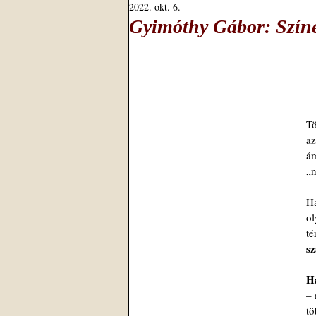
2022. okt. 6.
Gyimóthy Gábor: Színe
T
az
ám
„n
H
ol
té
sz
H
– 
t