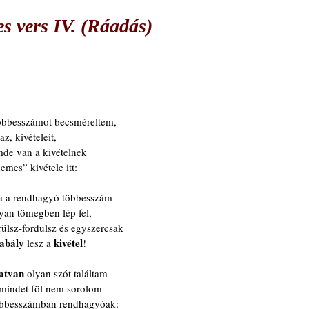
s vers IV. (Ráadás)
öbbesszámot becsméreltem,
az, kivételeit,
de van a kivételnek
emes” kivétele itt:
a a rendhagyó többesszám
yan tömegben lép fel,
rülsz-fordulsz és egyszercsak
abály
kivétel
 lesz a 
!
atvan
 olyan szót találtam 
mindet föl nem sorolom – 
öbbesszámban rendhagyóak: