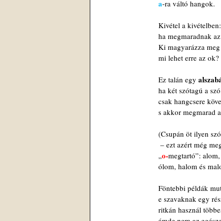
a
-ra váltó hangok.
Kivétel a kivételben:
ha megmaradnak az
Ki magyarázza meg
mi lehet erre az ok?
alszab
Ez talán egy 
ha két szótagú a szó
csak hangcsere köve
s akkor megmarad a
(Csupán öt ilyen sz
 – ezt azért még m
o-
„
megtartó”: alom,
ólom, halom és mal
Föntebbi példák mut
e szavaknak egy rés
ritkán használ több
ámde nem az egésze