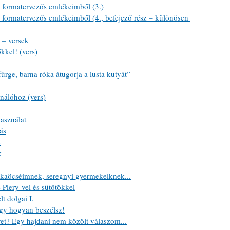
formatervezős emlékeimből (3.)
ormatervezős emlékeimből (4., befejező rész – különösen 
 – versek
kkel! (vers)
rge, barna róka átugorja a lusta kutyát”
nálóhoz (vers)
asználat
ás
s
k
kaöcséimnek, seregnyi gyermekeiknek...
Piery-vel és sütőtökkel
t dolgai I.
gy hogyan beszélsz!
et? Egy hajdani nem közölt válaszom...