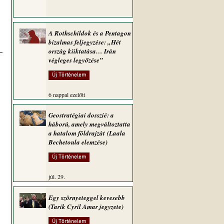
A Rothschildok és a Pentagon
bizalmas feljegyzése: „Hét
ország kiiktatása… Irán
végleges legyőzése”
Új Történelem
6 nappal ezelőtt
Geostratégiai dosszié: a
háború, amely megváltoztatta
a hatalom földrajzát (Laala
Bechetoula elemzése)
Új Történelem
júl. 29.
Egy szörnyeteggel kevesebb
(Tarik Cyril Amar jegyzete)
Új Történelem