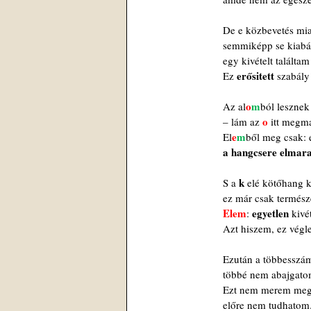
De e közbevetés mia
semmiképp se kiabál
egy kivételt találtam
erősitett
Ez 
 szabály
o
m
Az al
ból lesznek
o 
– lám az 
itt megma
e
m
El
ből meg csak: 
a hangcsere elmar
k
S a 
 elé kötőhang k
ez már csak termész
Elem
egyetlen
: 
 kivé
Azt hiszem, ez végl
Ezután a többesszá
többé nem abajgat
Ezt nem merem megí
előre nem tudhatom.