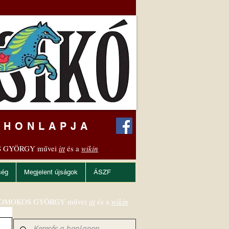
 HONLAPJA
 GYÖRGY művei
itt
és a
wikin
ség
Megjelent újságok
ÁSZF
OMOKOS GYÖRGY művei
itt
és a
wikin