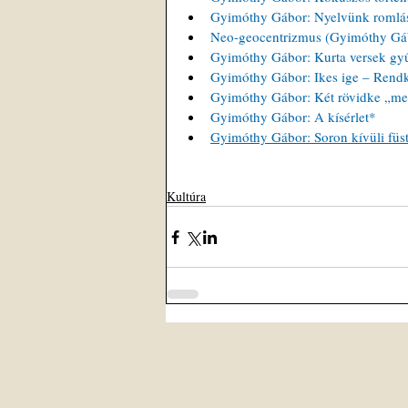
Gyimóthy Gábor: Nyelvünk romlás
Neo-geocentrizmus (Gyimóthy Gábo
Gyimóthy Gábor: Kurta versek gy
Gyimóthy Gábor: Ikes ige – Rendk
Gyimóthy Gábor: Két rövidke „me
Gyimóthy Gábor: A kísérlet*
Gyimóthy Gábor: Soron kívüli füstö
Kultúra