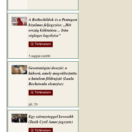
A Rothschildok és a Pentagon
bizalmas feljegyzése: „Hét
ország kiiktatása… Irán
végleges legyőzése”
Új Történelem
5 nappal ezelőtt
Geostratégiai dosszié: a
háború, amely megváltoztatta
a hatalom földrajzát (Laala
Bechetoula elemzése)
Új Történelem
júl. 29.
Egy szörnyeteggel kevesebb
(Tarik Cyril Amar jegyzete)
Új Történelem