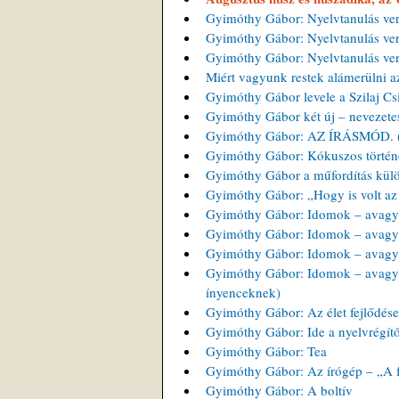
Gyimóthy Gábor: Nyelvtanulás ver
Gyimóthy Gábor: Nyelvtanulás ver
Gyimóthy Gábor: Nyelvtanulás ver
Miért vagyunk restek alámerülni a
Gyimóthy Gábor levele a Szilaj Csi
Gyimóthy Gábor két új – nevezete
Gyimóthy Gábor: AZ ÍRÁSMÓD. (A
Gyimóthy Gábor: Kókuszos történet
Gyimóthy Gábor a műfordítás külö
Gyimóthy Gábor: „Hogy is volt az 
Gyimóthy Gábor: Idomok – avagy 
Gyimóthy Gábor: Idomok – avagy 
Gyimóthy Gábor: Idomok – avagy 
Gyimóthy Gábor: Idomok – avagy f
ínyenceknek)
Gyimóthy Gábor: Az élet fejlődése
Gyimóthy Gábor: Ide a nyelvrégítő
Gyimóthy Gábor: Tea
Gyimóthy Gábor: Az írógép – „A fü
Gyimóthy Gábor: A boltív