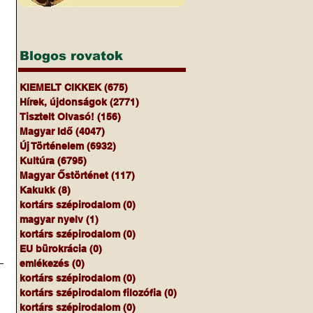
Blogos rovatok
KIEMELT CIKKEK
(675)
675 bejegyzés
Hírek, újdonságok
(2771)
2771 bejegyzés
Tisztelt Olvasó!
(156)
156 bejegyzés
Magyar Idő
(4047)
4047 bejegyzés
Új Történelem
(6932)
6932 bejegyzés
Kultúra
(6795)
6795 bejegyzés
Magyar Őstörténet
(117)
117 bejegyzés
Kakukk
(8)
8 bejegyzés
kortárs szépirodalom
(0)
0 bejegyzés
magyar nyelv
(1)
1 bejegyzés
kortárs szépirodalom
(0)
0 bejegyzés
EU bürokrácia
(0)
0 bejegyzés
emlékezés
(0)
0 bejegyzés
kortárs szépirodalom
(0)
0 bejegyzés
kortárs szépirodalom filozófia
(0)
0 bejegyzés
kortárs szépirodalom
(0)
0 bejegyzés