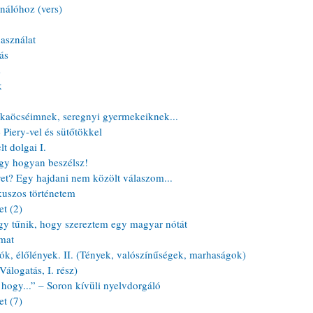
nálóhoz (vers)
asználat
ás
s
k
kaöcséimnek, seregnyi gyermekeiknek...
Piery-vel és sütőtökkel
t dolgai I.
gy hogyan beszélsz!
et? Egy hajdani nem közölt válaszom...
uszos történetem
t (2)
y tűnik, hogy szereztem egy magyar nótát
mat
k, élőlények. II. (Tények, valószínűségek, marhaságok)
álogatás, I. rész)
ogy...” – Soron kívüli nyelvdorgáló
t (7)