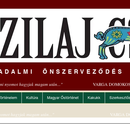
ADALMI ÖNSZERVEZŐDÉS
mi nyomot hagyjak magam után..."
VARGA DOMOKOS
Történelem
Kultúra
Magyar Őstörténet
Kakukk
Szerkesztő
omot hagyjak magam után..."
VARGA D