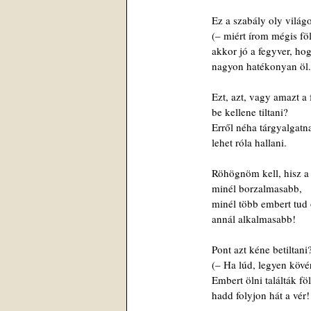
      Ez a szabály oly világ
      (– miért írom mégis fö
      akkor jó a fegyver, h
      nagyon hatékonyan öl.
      Ezt, azt, vagy amazt 
      be kellene tiltani?
      Erről néha tárgyalgatn
      lehet róla hallani.
      Röhögnöm kell, hisz 
      minél borzalmasabb,
      minél több embert tud
      annál alkalmasabb!
      Pont azt kéne betiltani
      (– Ha lúd, legyen kövé
      Embert ölni találták föl
      hadd folyjon hát a vér!