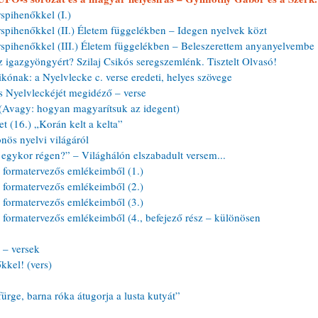
spihenőkkel (I.)
spihenőkkel (II.) Életem függelékben – Idegen nyelvek közt
spihenőkkel (III.) Életem függelékben – Beleszerettem anyanyelvembe
z igazgyöngyért? Szilaj Csikós seregszemlénk. Tisztelt Olvasó!
kónak: a Nyelvlecke c. verse eredeti, helyes szövege
s Nyelvleckéjét megidéző – verse
vagy: hogyan magyarítsuk az idegent)
 (16.) „Korán kelt a kelta”
nös nyelvi világáról
egykor régen?” – Világhálón elszabadult versem...
formatervezős emlékeimből (1.)
formatervezős emlékeimből (2.) 
formatervezős emlékeimből (3.) 
ormatervezős emlékeimből (4., befejező rész – különösen 
 – versek
kkel! (vers)
rge, barna róka átugorja a lusta kutyát”