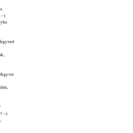
os 
l –) 
ogyha
a fegyvert
ak,
a fegyver
 ölni, 
? 
r! –) 
,