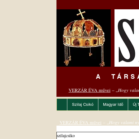
A TÁRS
VERZÁR ÉVA művei
– „
Hogy vala
Szilaj Csikó
Magyar Idő
Új 
VERZÁR ÉVA művei
– „
Hogy valami ny
szilajcsiko