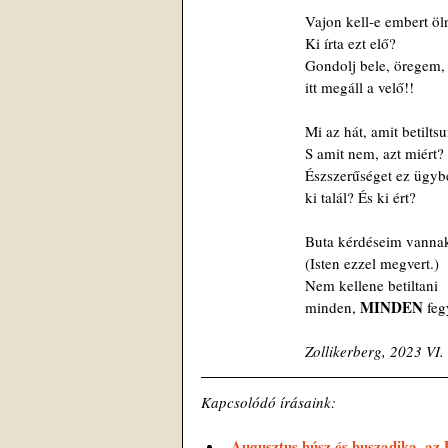
      Vajon kell-e embert öl
      Ki írta ezt elő?
      Gondolj bele, öregem,
      itt megáll a velő!!
      Mi az hát, amit betilt
      S amit nem, azt miért?
      Észszerűséget ez ügy
      ki talál? És ki ért?
      Buta kérdéseim vanna
      (Isten ezzel megvert.)
      Nem kellene betiltani
MINDEN 
      minden, 
feg
      Zollikerberg, 2023 VI.
Kapcsolódó írásaink:
Augusztus húsz és huszadika, az