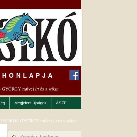
 HONLAPJA
 GYÖRGY művei
itt
és a
wikin
ség
Megjelent újságok
ÁSZF
OMOKOS GYÖRGY művei
itt
és a
wikin