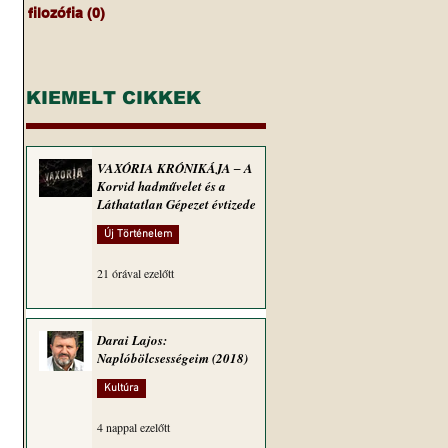
filozófia
(0)
0 bejegyzés
KIEMELT CIKKEK
VAXÓRIA KRÓNIKÁJA ‒ A
Korvid hadművelet és a
Láthatatlan Gépezet évtizede
Új Történelem
21 órával ezelőtt
Darai Lajos:
Naplóbölcsességeim (2018)
Kultúra
4 nappal ezelőtt