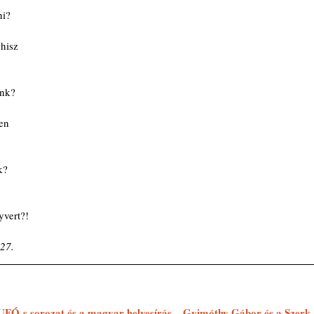
ni?
 hisz 
sunk?
ben
k?
yvert?!
 27.
 UFÓ-s sorozat és a magyar helyesírás – Gyimóthy Gábor és a Szerk.