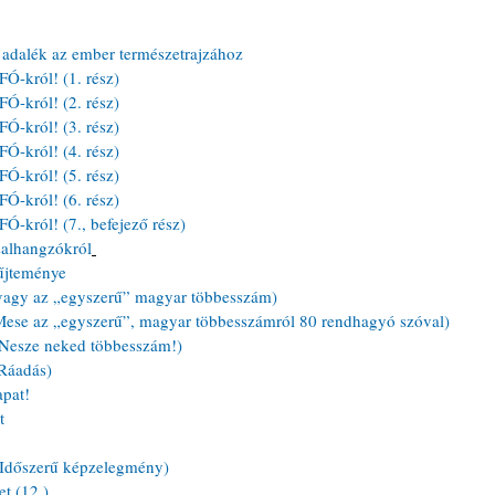
adalék az ember természetrajzához
Ó-król! (1. rész)
Ó-król! (2. rész)
Ó-król! (3. rész)
Ó-król! (4. rész)
Ó-król! (5. rész) 
Ó-król! (6. rész) 
-król! (7., befejező rész)
salhangzókról
űjteménye
avagy az „egyszerű” magyar többesszám) 
(Mese az „egyszerű”, magyar többesszámról 80 rendhagyó szóval) 
(Nesze neked többesszám!) 
(Ráadás)
pat!
t
(Időszerű képzelegmény)
t (12.)