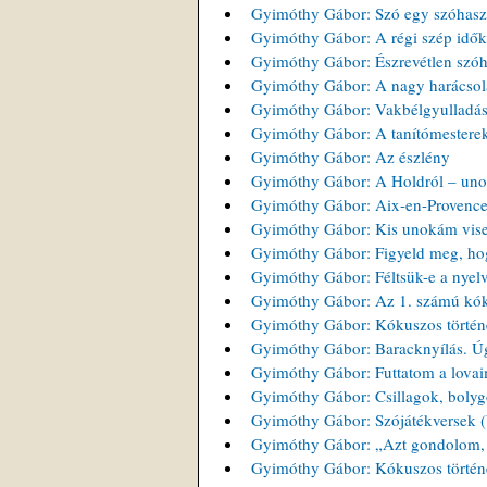
Gyimóthy Gábor: Szó egy szóhasz
Gyimóthy Gábor: A régi szép idők
Gyimóthy Gábor: Észrevétlen szóh
Gyimóthy Gábor: A nagy harácsol
Gyimóthy Gábor: Vakbélgyulladá
Gyimóthy Gábor: A tanítómestere
Gyimóthy Gábor: Az észlény
Gyimóthy Gábor: A Holdról – uno
Gyimóthy Gábor: Aix-en-Provence 
Gyimóthy Gábor: Kis unokám visel
Gyimóthy Gábor: Figyeld meg, ho
Gyimóthy Gábor: Féltsük-e a nyelv
Gyimóthy Gábor: Az 1. számú kók
Gyimóthy Gábor: Kókuszos történe
Gyimóthy Gábor: Baracknyílás. Úg
Gyimóthy Gábor: Futtatom a lovai
Gyimóthy Gábor: Csillagok, bolygó
Gyimóthy Gábor: Szójátékversek (V
Gyimóthy Gábor: „Azt gondolom, h
Gyimóthy Gábor: Kókuszos történe