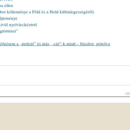
a ellen 
r költeménye a Föld és a Hold különlegességéről)
űjteménye
ívül nyelvleckéztető
gtörténet”
lgésem a „petíció” és más „-ció”-k miatt – frissítve, pótolva