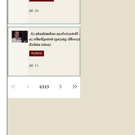
júl. 16.
Az akadémikus nyelvészetről –
az elhallgatott igazság (Hosszú
Zoltán írása)
Kultúra
júl. 11.
1
/
113